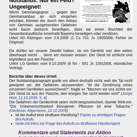
Notstands: Nur ein Feld?
Ungeeignet!
Wenn Genmaisgegner ... gegen den
Genmaisanbau an sich vorgehen
möchten, können die durch den Anbau
von Genmais ausgehenden Gefahren
wohl kaum dadurch beseitigen, dass sie einen Bruchteil der
Gesamtanbaufläche innerhalb Bayerns beseitigen oder zerstören.
Urteil AG Kitzingen vom 2.9.2009 (1 Cs 701 Js 19050/08, Fehler im
Original)
Da dürfen wir unsere Zweifel haben, ob ein Genfeld von den vielen
überhaupt reicht ..., denn wir müssen wissen: Der Geist ist schlicht und
ergreifend aus der Flasche.
Urteil LG Gießen vom 9.10.2009 (8 Ns - 501 Js 15915/06, mündlicher
Vortrag)
Berichte über dieses Urteil:
Der Notstandsparagraph greife vor allem deshalb nicht, weil die Tat nicht
geeignet sei, die Gefahren abzuwenden: "Ist die Zerstörung eines
einzelnen Genfeldes ausreichend?", fragte er. "Machen wir uns ncihts vor:
Der Geist ist aus der Flasche, den kriegen Sie nicht wieder rein!"
(
Junge
Welt, 12.10.2009, S. 4
)
Die Gefahren der Gentechnik seien nicht wegzuwischen, räumte Nink ein.
"Die Unbeherrschbarkeit transgener Pflanzen ist eine Tatsache."
(
Gießener Allgemeine, 10.10.2009
)
Ist der Aufruf eine strafbare Handlung?
Papier zu wichtigen Fragen
des Aufrufs
Seite mit Infos zur Frage des Aufrufs zu strafbaren Handlungen
!
Kommentare und Statements zur Aktion