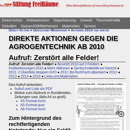
Direct-Action
Antirepression
Organisierung
Umwelt
Theorie&Politik
Debatten
Saasen/GI/Mittelhessen
Materialien
Service
Direct-Action
»
Gentechnik-Widerstand
»
Aktionen 2010 und später
DIREKTE AKTIONEN GEGEN DIE
AGROGENTECHNIK AB 2010
Aufruf: Zerstört alle Felder!
Aufruf: Zerstört alle Felder!
●
Besetzt! 2010 auf 2 Feldern
●
Feldbefreiungen 2010
●
Mehr Aktionen
●
Gentechnikkritik vor Gericht
●
2011: 2 Überfälle stoppen GVO
●
2011: BioTechFarm attackiert
●
2012
●
2013
●
2014
●
2016
●
Links und Materialien
Den Aufruf verbreiten:
Aufruf und Liste als PDF
Motive zum Abdruck in Rundbriefen,
Zeitungen usw. (falls A4 zu groß):
A5-Format hoch
A5-Format quer
A6-Format hoch
Zum Hintergrund des
rechtfertigenden