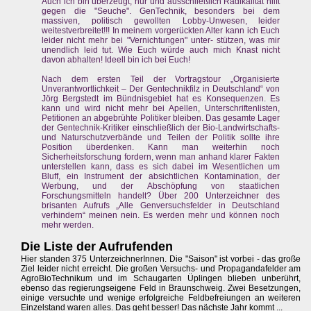
Auch ich bin überzeugt, nur und ausschließlich Radikalität hilft
gegen die "Seuche". GenTechnik, besonders bei dem
massiven, politisch gewollten Lobby-Unwesen, leider
weitestverbreitet!!! In meinem vorgerückten Alter kann ich Euch
leider nicht mehr bei "Vernichtungen" unter- stützen, was mir
unendlich leid tut. Wie Euch würde auch mich Knast nicht
davon abhalten! Ideell bin ich bei Euch!
Nach dem ersten Teil der Vortragstour „Organisierte
Unverantwortlichkeit – Der Gentechnikfilz in Deutschland“ von
Jörg Bergstedt im Bündnisgebiet hat es Konsequenzen. Es
kann und wird nicht mehr bei Apellen, Unterschriftenlisten,
Petitionen an abgebrühte Politiker bleiben. Das gesamte Lager
der Gentechnik-Kritiker einschließlich der Bio-Landwirtschafts-
und Naturschutzverbände und Teilen der Politik sollte ihre
Position überdenken. Kann man weiterhin noch
Sicherheitsforschung fordern, wenn man anhand klarer Fakten
unterstellen kann, dass es sich dabei im Wesentlichen um
Bluff, ein Instrument der absichtlichen Kontamination, der
Werbung, und der Abschöpfung von staatlichen
Forschungsmitteln handelt? Über 200 Unterzeichner des
brisanten Aufrufs „Alle Genversuchsfelder in Deutschland
verhindern“ meinen nein. Es werden mehr und können noch
mehr werden.
Die Liste der Aufrufenden
Hier standen 375 UnterzeichnerInnen. Die "Saison" ist vorbei - das große
Ziel leider nicht erreicht. Die großen Versuchs- und Propagandafelder am
AgroBioTechnikum und im Schaugarten Üplingen blieben unberührt,
ebenso das regierungseigene Feld in Braunschweig. Zwei Besetzungen,
einige versuchte und wenige erfolgreiche Feldbefreiungen an weiteren
Einzelstand waren alles. Das geht besser! Das nächste Jahr kommt ...