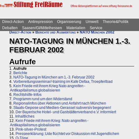
Direct-Action
Antirepression
Organisierung
Umwelt
Theorie&Politik
Debatten
Saasen/GI/Mittelhessen
Materialien
Service
Direct-Action
»
Berichte und Auswertung
»
NATO München 2002
NATO-TAGUNG IN MÜNCHEN 1.-3.
FEBRUAR 2002
Aufrufe
1.
Aufrufe
2.
Berichte
3.
NATO-Tagung in München am 1.-3. Februar 2002
4.
Vorbereitungsseminar/-training im Kafe Defaa, Troepferlbad
5.
Kein Friede mit ihrem Krieg Nato angreifen -
Antikapitalismus globalisieren
6.
Rechtshilfe-Infos
7.
Programm rund um den Widerstand
8.
Regionalinfos über Aktionen und Anfahrt nach München
9.
Staats-Gepose und Medien-Gerassel subversiv begegnen!
10.
Der Bayerische Hotel- und Gaststättenverband e.V. informiert
11.
Inhaltliches
12.
Kein Friede mit ihrem Krieg: Nato angreifen -
Antikapitalismus globalisieren
13.
Pink-silver-Protest
14.
Presseerklärung: Ude flüchtet vor Diskussion mit Jugendlichen
15.
O-Töne