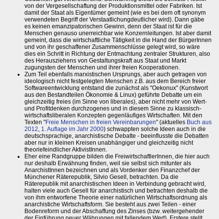
von der Vergesellschaftung der Produktionsmittel oder Fabriken. Ist
damit der Staat als Eigentümer gemeint (wie es bei dem oft synonym
verwendeten Begriff der Verstaatlichungdeutlicher wird). Dann gäbe
es keinen emanzipatorischen Gewinn, denn der Staat ist für die
Menschen genauso unerreichbar wie Konzernleitungen. Ist aber damit
gemeint, dass die wirtschaftliche Tätigkeit in die Hand der BürgerInnen
und von ihr geschaffener Zusammenschlüsse gelegt wird, so wäre
dies ein Schritt in Richtung der Entmachtung zentraler Strukturen, also
des Herausziehens von Gestaltungskraft aus Staat und Markt
zugungsten der Menschen und ihrer freien Kooperationen.
Zum Teil ebenfalls marxistischen Ursprungs, aber auch getragen von
ideologisch nicht festgelegten Menschen z.B. aus dem Bereich freier
Softwareentwicklung entstand die zunächst als "Oekonux" (Kunstwort
aus den Bestandteilen Ökonomie & Linux) geführte Debatte um ein
gleichzeitig freies (im Sinne von liberales), aber nicht mehr von Wert-
und Profitdenken durchzogenes und in diesem Sinne zu klassisch-
wirtschaftsliberalen Konzepten gegenläufiges Wirtschaften. Mit den
Texten "
Freie Menschen in freien Vereinbarungen
" (aktuelles
Buch aus
2012
,
1. Auflage im Jahr 2000
) schwappten solche Ideen auch in die
deutschsprachige, anarchistische Debatte - beeinflusste die Debatten
aber nur in kleinen Kreisen unabhängiger und gleichzeitig nicht
theoriefeindlicher AktivistInnen.
Eher eine Randgruppe bilden die FreiwirtschaftlerInnen, die hier auch
nur deshalb Erwähnung finden, weil sie selbst sich mitunter als
AnarchistInnen bezeichnen und als Vordenker den Finanzchef der
Münchener Räterepublik, Silvio Gesell, betrachten. Da die
Räterepublik mit anarchistischen Ideen in Verbindung gebracht wird,
halten viele auch Gesell für anarchistisch und betrachten deshalb die
von ihm entworfene Theorie einer natürlichen Wirtschaftsordnung als
anarchistiche Wirtschaftsform. Sie besteht aus zwei Teilen - einer
Bodenreform und der Abschaffung des Zinses (bzw. weitergehender
der Einführung neuer Währungen mit fallendem Wert). Erstere stellt