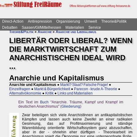
Direct-Action
Antirepression
Organisierung
Umwelt
Theorie&Politik
Debatten
Saasen/GI/Mittelhessen
Materialien
Service
Theorie&Politik
»
Anarchie
»
Anarchie und Liberalismus
LIBERTÄR ODER LIBERAL? WENN
DIE MARKTWIRTSCHAFT ZUM
ANARCHISTISCHEN IDEAL WIRD
...
Anarchie und Kapitalismus
Anarchie und Kapitalismus
●
Markt? Staat? Falsche Frage!
●
Einzelfragen
●
Markt & Bürgerlichkeit
●
Parecon - krude A-Theorie
●
Alternativökonomie
●
Kritik
●
Links und Materialien
Ein Text im
Buch
"Anarchie. Träume, Kampf und Krampf im
deutschen Anarchismus" (
Gliederung
)
Zwar beteiligen sich viele AnarchistInnen an antikapitalistischen
Kämpfen und lassen auch keine Zweifel an einer radikalen
Gesinnung, das auf Profitmaximierung und ständige
Warenbildung orientierte Wirtschaftssystem ganz abzuschaffen,
aber in der - ohnehin eher dürftigen - Theoriearbeit im
Anarchismus spielt die Ökonomie nur eine untergeordnete Rolle.