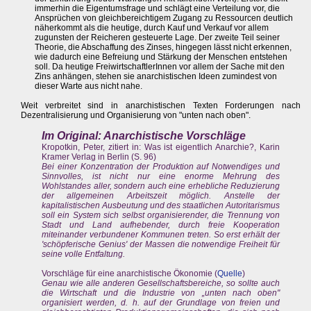
immerhin die Eigentumsfrage und schlägt eine Verteilung vor, die
Ansprüchen von gleichbereichtigem Zugang zu Ressourcen deutlich
näherkommt als die heutige, durch Kauf und Verkauf vor allem
zugunsten der Reicheren gesteuerte Lage. Der zweite Teil seiner
Theorie, die Abschaffung des Zinses, hingegen lässt nicht erkennen,
wie dadurch eine Befreiung und Stärkung der Menschen entstehen
soll. Da heutige FreiwirtschaftlerInnen vor allem der Sache mit den
Zins anhängen, stehen sie anarchistischen Ideen zumindest von
dieser Warte aus nicht nahe.
Weit verbreitet sind in anarchistischen Texten Forderungen nach
Dezentralisierung und Organisierung von "unten nach oben".
Im Original: Anarchistische Vorschläge
Kropotkin, Peter, zitiert in: Was ist eigentlich Anarchie?, Karin
Kramer Verlag in Berlin (S. 96)
Bei einer Konzentration der Produktion auf Notwendiges und
Sinnvolles, ist nicht nur eine enorme Mehrung des
Wohlstandes aller, sondern auch eine erhebliche Reduzierung
der allgemeinen Arbeitszeit möglich. Anstelle der
kapitalistischen Ausbeutung und des staatlichen Autoritarismus
soll ein System sich selbst organisierender, die Trennung von
Stadt und Land aufhebender, durch freie Kooperation
miteinander verbundener Kommunen treten. So erst erhält der
'schöpferische Genius' der Massen die notwendige Freiheit für
seine volle Entfaltung.
Vorschläge für eine anarchistische Ökonomie (
Quelle
)
Genau wie alle anderen Gesellschaftsbereiche, so sollte auch
die Wirtschaft und die Industrie von „unten nach oben"
organisiert werden, d. h. auf der Grundlage von freien und