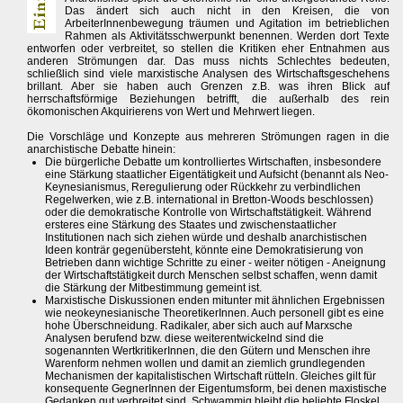
Das ändert sich auch nicht in den Kreisen, die von
ArbeiterInnenbewegung träumen und Agitation im betrieblichen
Rahmen als Aktivitätsschwerpunkt benennen. Werden dort Texte
entworfen oder verbreitet, so stellen die Kritiken eher Entnahmen aus
anderen Strömungen dar. Das muss nichts Schlechtes bedeuten,
schließlich sind viele marxistische Analysen des Wirtschaftsgeschehens
brillant. Aber sie haben auch Grenzen z.B. was ihren Blick auf
herrschaftsförmige Beziehungen betrifft, die außerhalb des rein
ökomonischen Akquirierens von Wert und Mehrwert liegen.
Die Vorschläge und Konzepte aus mehreren Strömungen ragen in die
anarchistische Debatte hinein:
Die bürgerliche Debatte um kontrolliertes Wirtschaften, insbesondere
eine Stärkung staatlicher Eigentätigkeit und Aufsicht (benannt als Neo-
Keynesianismus, Reregulierung oder Rückkehr zu verbindlichen
Regelwerken, wie z.B. international in Bretton-Woods beschlossen)
oder die demokratische Kontrolle von Wirtschaftstätigkeit. Während
ersteres eine Stärkung des Staates und zwischenstaatlicher
Institutionen nach sich ziehen würde und deshalb anarchistischen
Ideen konträr gegenübersteht, könnte eine Demokratisierung von
Betrieben dann wichtige Schritte zu einer - weiter nötigen - Aneignung
der Wirtschaftstätigkeit durch Menschen selbst schaffen, wenn damit
die Stärkung der Mitbestimmung gemeint ist.
Marxistische Diskussionen enden mitunter mit ähnlichen Ergebnissen
wie neokeynesianische TheoretikerInnen. Auch personell gibt es eine
hohe Überschneidung. Radikaler, aber sich auch auf Marxsche
Analysen berufend bzw. diese weiterentwickelnd sind die
sogenannten WertkritikerInnen, die den Gütern und Menschen ihre
Warenform nehmen wollen und damit an ziemlich grundlegenden
Mechanismen der kapitalistischen Wirtschaft rütteln. Gleiches gilt für
konsequente GegnerInnen der Eigentumsform, bei denen maxistische
Gedanken gut verbreitet sind. Schwammig bleibt die beliebte Floskel