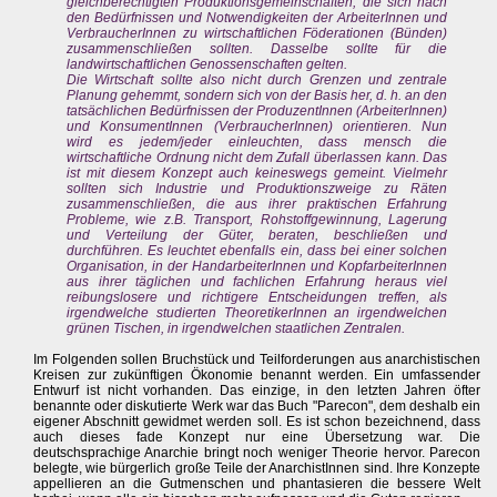
gleichberechtigten Produktionsgemeinschaften, die sich nach
den Bedürfnissen und Notwendigkeiten der ArbeiterInnen und
VerbraucherInnen zu wirtschaftlichen Föderationen (Bünden)
zusammenschließen sollten. Dasselbe sollte für die
landwirtschaftlichen Genossenschaften gelten.
Die Wirtschaft sollte also nicht durch Grenzen und zentrale
Planung gehemmt, sondern sich von der Basis her, d. h. an den
tatsächlichen Bedürfnissen der ProduzentInnen (ArbeiterInnen)
und KonsumentInnen (VerbraucherInnen) orientieren. Nun
wird es jedem/jeder einleuchten, dass mensch die
wirtschaftliche Ordnung nicht dem Zufall überlassen kann. Das
ist mit diesem Konzept auch keineswegs gemeint. Vielmehr
sollten sich Industrie und Produktionszweige zu Räten
zusammenschließen, die aus ihrer praktischen Erfahrung
Probleme, wie z.B. Transport, Rohstoffgewinnung, Lagerung
und Verteilung der Güter, beraten, beschließen und
durchführen. Es leuchtet ebenfalls ein, dass bei einer solchen
Organisation, in der HandarbeiterInnen und KopfarbeiterInnen
aus ihrer täglichen und fachlichen Erfahrung heraus viel
reibungslosere und richtigere Entscheidungen treffen, als
irgendwelche studierten TheoretikerInnen an irgendwelchen
grünen Tischen, in irgendwelchen staatlichen Zentralen.
Im Folgenden sollen Bruchstück und Teilforderungen aus anarchistischen
Kreisen zur zukünftigen Ökonomie benannt werden. Ein umfassender
Entwurf ist nicht vorhanden. Das einzige, in den letzten Jahren öfter
benannte oder diskutierte Werk war das Buch "Parecon", dem deshalb ein
eigener Abschnitt gewidmet werden soll. Es ist schon bezeichnend, dass
auch dieses fade Konzept nur eine Übersetzung war. Die
deutschsprachige Anarchie bringt noch weniger Theorie hervor. Parecon
belegte, wie bürgerlich große Teile der AnarchistInnen sind. Ihre Konzepte
appellieren an die Gutmenschen und phantasieren die bessere Welt