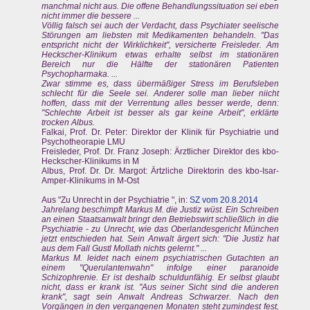
manchmal nicht aus. Die offene Behandlungssituation sei eben
nicht immer die bessere ...
Völlig falsch sei auch der Verdacht, dass Psychiater seelische
Störungen am liebsten mit Medikamenten behandeln. "Das
entspricht nicht der Wirklichkeit", versicherte Freisleder. Am
Heckscher-Klinikum etwas erhalte selbst im stationären
Bereich nur die Hälfte der stationären Patienten
Psychopharmaka. ...
Zwar stimme es, dass übermäßiger Stress im Berufsleben
schlecht für die Seele sei. Anderer solle man lieber niicht
hoffen, dass mit der Verrentung alles besser werde, denn:
"Schlechte Arbeit ist besser als gar keine Arbeit", erklärte
trocken Albus.
Falkai, Prof. Dr. Peter: Direktor der Klinik für Psychiatrie und
Psychotheorapie LMU
Freisleder, Prof. Dr. Franz Joseph: Ärztlicher Direktor des kbo-
Heckscher-Klinikums in M
Albus, Prof. Dr. Dr. Margot: Ärtzliche Direktorin des kbo-Isar-
Amper-Klinikums in M-Ost
Aus "Zu Unrecht in der Psychiatrie ", in:
SZ vom 20.8.2014
Jahrelang beschimpft Markus M. die Justiz wüst. Ein Schreiben
an einen Staatsanwalt bringt den Betriebswirt schließlich in die
Psychiatrie - zu Unrecht, wie das Oberlandesgericht München
jetzt entschieden hat. Sein Anwalt ärgert sich: "Die Justiz hat
aus dem Fall Gustl Mollath nichts gelernt." ...
Markus M. leidet nach einem psychiatrischen Gutachten an
einem "Querulantenwahn" infolge einer paranoide
Schizophrenie. Er ist deshalb schuldunfähig. Er selbst glaubt
nicht, dass er krank ist. "Aus seiner Sicht sind die anderen
krank", sagt sein Anwalt Andreas Schwarzer. Nach den
Vorgängen in den vergangenen Monaten steht zumindest fest,