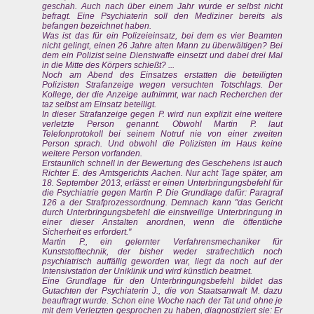
geschah. Auch nach über einem Jahr wurde er selbst nicht
befragt. Eine Psychiaterin soll den Mediziner bereits als
befangen bezeichnet haben.
Was ist das für ein Polizeieinsatz, bei dem es vier Beamten
nicht gelingt, einen 26 Jahre alten Mann zu überwältigen? Bei
dem ein Polizist seine Dienstwaffe einsetzt und dabei drei Mal
in die Mitte des Körpers schießt? ...
Noch am Abend des Einsatzes erstatten die beteiligten
Polizisten Strafanzeige wegen versuchten Totschlags. Der
Kollege, der die Anzeige aufnimmt, war nach Recherchen der
taz selbst am Einsatz beteiligt.
In dieser Strafanzeige gegen P. wird nun explizit eine weitere
verletzte Person genannt. Obwohl Martin P. laut
Telefonprotokoll bei seinem Notruf nie von einer zweiten
Person sprach. Und obwohl die Polizisten im Haus keine
weitere Person vorfanden.
Erstaunlich schnell in der Bewertung des Geschehens ist auch
Richter E. des Amtsgerichts Aachen. Nur acht Tage später, am
18. September 2013, erlässt er einen Unterbringungsbefehl für
die Psychiatrie gegen Martin P. Die Grundlage dafür: Paragraf
126 a der Strafprozessordnung. Demnach kann "das Gericht
durch Unterbringungsbefehl die einstweilige Unterbringung in
einer dieser Anstalten anordnen, wenn die öffentliche
Sicherheit es erfordert."
Martin P., ein gelernter Verfahrensmechaniker für
Kunststofftechnik, der bisher weder strafrechtlich noch
psychiatrisch auffällig geworden war, liegt da noch auf der
Intensivstation der Uniklinik und wird künstlich beatmet.
Eine Grundlage für den Unterbringungsbefehl bildet das
Gutachten der Psychiaterin J., die von Staatsanwalt M. dazu
beauftragt wurde. Schon eine Woche nach der Tat und ohne je
mit dem Verletzten gesprochen zu haben, diagnostiziert sie: Er