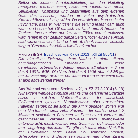
Selbst die kleinen Annehmlichkeiten, die den Haftalltag
erträglicher machen sollen, etwas der Einkauf von Tabak,
Süßigkeiten, Kosmetika und Zeitschriften aus dem eigenen
Geld des Insassen, werden in vielen psychiatrischen
Krankenhäusern nicht gewährt. Da freut sich der Insasse in der
Psychiatrie, dass er "wenigstens die zeitung lesen" darf, auch
wenn sie Löcher hat. Oft nämlich, so klagt jener Schreiber, der
fürchtet, dass er einst nur "mit den Füßen voran" entlassen
wird, fehlen in der Zeitung ganze Seiten, "oder einzelne Artikel
sind rausgeschnitten". Und er fragt, ob die Anstalt sie vielleicht
wegen "Gesundheitsschädlichkeit" entfernt hat.
Fixieren (BGH,
Beschluss vom 07.08.2013 - XII ZB 559/11
)
Die nächtliche Fixierung eines Kindes in einer offenen
heilpädagogischen Einrichtung ist keine
genehmigungsbedürftige Unterbringungsmaßnahme im Sinne
des § 1631b BGB. Die Vorschrift des § 1906 Abs. 4 BGB gilt
nur für volljährige Betreute und kann im Kindschaftsrecht nicht
analog angewendet werden.
Aus "Wer hat Angst vorm Seelenarzt?", in: SZ, 27.3.2014 (S. 18)
Nur extrem wenige psychisch kranke und gefährliche Straftäter
sitzen in solchen Maßregelkliniken, die tatsächlich
Gefängnissen gleichen. Normalerweise aber entscheiden
Patienten selber, ob sie sich in die Klinik begeben wollen. Nur
eine Minderheit - circa zehn Prozent - der jährlich circa 1,2
Millionen stationären Patienten in Deutschland werden auf
geschlossenen Stationen zeitweise auch zwangsweise
untergebracht, meist, weil sie eine Gefahr für sich selbst oder
ihre Umgebung darstellen. "Es gibt halt auch einen Notfall in
der Psychiatrie", sagte Falkai. Bei schweren Manien,
Schizophrenien und Demenzen komme man ohne Zwang