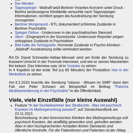
Der Westen
Tagesspiegel
- Wallraff setzt Berliner Vivantes-Konzern unter Druck -
Berlins landeseigene Klinikkette versuchte nach Tagesspiegel-
Informationen, rechtlich gegen die Ausstrahlung der Sendung
vorzugehen
Berliner Morgenpost
- RTL dokumentiert schlimme Zustände in
Berliner Psychiatrie
Spiegel Online
- Undercover in der psychiatrischen Steinzeit
Stern
- Eingesperrt in der Gummizelle: Undercover-Reporter zeigen
untragbare Zustände in Psychiatrien
Bild hatte die Schlagzeile
: Horrende Zustände in Psycho-Kliniken -
„Wallraff“-Ausstrahlung sollte verhindert werden
RA Dr. David Schneider-Addae-Mensah wird am Ende der Sendung zu
krassem Unrecht in der Forensik interviewt, und wie er seinen Mandanten
frei bekam. Das Interview usw. ist in
Youtube
zu sehen:
In 4 Kapiteln ist der erste Teil (ca 80 Minuten) der Produktion
hier in der
Mediathek
zu sehen.
Am 6.2.2020 brachte die Sendung "odysso - Wissen im SWR" dann den
Fall von Peter Schwarz als Beispielfall im Beitrag "
Falsche
Medikamentierung in der Psychiatrie
" in die Öffentlichkeit.
Viele, viele Einzelfälle (nur kleine Auswahl)
Feature "
In der Dunkelkammer des Strafrechts - Was mit psychisch
Kranken im Maßregelvollzug passiert
", auf: Deutschlandfunk am
23.11.2021
Beschreibung:
In den forensischen Kliniken des Maßregelvollzugs soll
psychisch Kranken, die straffällig geworden sind, geholfen werden.
Aber in den hochgesicherten Anstalten fehlen Standards und
öffentliche Kontrolle. Für die Patientinnen und Patienten ist der Alltag