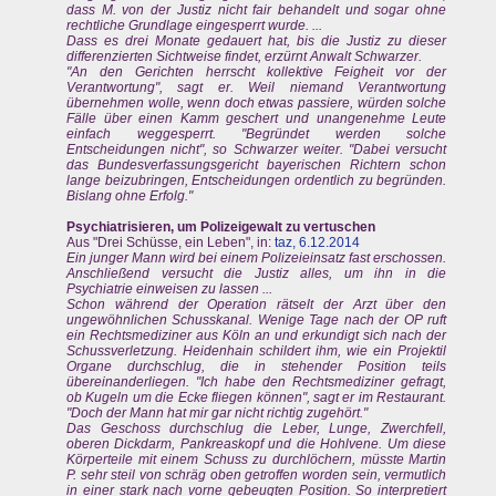
dass M. von der Justiz nicht fair behandelt und sogar ohne
rechtliche Grundlage eingesperrt wurde. ...
Dass es drei Monate gedauert hat, bis die Justiz zu dieser
differenzierten Sichtweise findet, erzürnt Anwalt Schwarzer.
"An den Gerichten herrscht kollektive Feigheit vor der
Verantwortung", sagt er. Weil niemand Verantwortung
übernehmen wolle, wenn doch etwas passiere, würden solche
Fälle über einen Kamm geschert und unangenehme Leute
einfach weggesperrt. "Begründet werden solche
Entscheidungen nicht", so Schwarzer weiter. "Dabei versucht
das Bundesverfassungsgericht bayerischen Richtern schon
lange beizubringen, Entscheidungen ordentlich zu begründen.
Bislang ohne Erfolg."
Psychiatrisieren, um Polizeigewalt zu vertuschen
Aus "Drei Schüsse, ein Leben", in:
taz, 6.12.2014
Ein junger Mann wird bei einem Polizeieinsatz fast erschossen.
Anschließend versucht die Justiz alles, um ihn in die
Psychiatrie einweisen zu lassen ...
Schon während der Operation rätselt der Arzt über den
ungewöhnlichen Schusskanal. Wenige Tage nach der OP ruft
ein Rechtsmediziner aus Köln an und erkundigt sich nach der
Schussverletzung. Heidenhain schildert ihm, wie ein Projektil
Organe durchschlug, die in stehender Position teils
übereinanderliegen. "Ich habe den Rechtsmediziner gefragt,
ob Kugeln um die Ecke fliegen können", sagt er im Restaurant.
"Doch der Mann hat mir gar nicht richtig zugehört."
Das Geschoss durchschlug die Leber, Lunge, Zwerchfell,
oberen Dickdarm, Pankreaskopf und die Hohlvene. Um diese
Körperteile mit einem Schuss zu durchlöchern, müsste Martin
P. sehr steil von schräg oben getroffen worden sein, vermutlich
in einer stark nach vorne gebeugten Position. So interpretiert