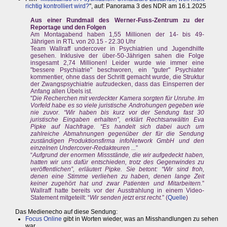
richtig kontrolliert wird?
", auf: Panorama 3 des NDR am 16.1.2025
Aus einer Rundmail des Werner-Fuss-Zentrum zu der
Reportage und den Folgen
Am Montagabend haben 1,55 Millionen der 14- bis 49-
Jährigen in RTL von 20.15 - 22.30 Uhr
Team Wallraff undercover in Psychiatrien und Jugendhilfe
gesehen. Inklusive der über-50-Jährigen sahen die Folge
insgesamt 2,74 Millionen! Leider wurde wie immer eine
"bessere Psychiatrie" beschworen, ein "guter" Psychiater
kommentier, ohne dass der Schritt gemacht wurde, die Struktur
der Zwangspsychiatrie aufzudecken, dass das Einsperren der
Anfang allen Übels ist.
"
Die Recherchen mit verdeckter Kamera sorgten für Unruhe. Im
Vorfeld habe es so viele juristische Androhungen gegeben wie
nie zuvor. “Wir haben bis kurz vor der Sendung fast 30
juristische Eingaben erhalten”, erklärt Rechtsanwältin Eva
Pipke auf Nachfrage. “Es handelt sich dabei auch um
zahlreiche Abmahnungen gegenüber der für die Sendung
zuständigen Produktionsfirma infoNetwork GmbH und den
einzelnen Undercover-Redakteuren ...
”
“
Aufgrund der enormen Missstände, die wir aufgedeckt haben,
hatten wir uns dafür entschieden, trotz des Gegenwindes zu
veröffentlichen”, erläutert Pipke. Sie betont: “Wir sind froh,
denen eine Stimme verliehen zu haben, denen lange Zeit
keiner zugehört hat und zwar Patienten und Mitarbeitern.
”
Wallraff hatte bereits vor der Ausstrahlung in einem Video-
Statement mitgeteilt: “
Wir senden jetzt erst recht.
” (
Quelle
)
Das Medienecho auf diese Sendung:
Focus Online
gibt in Worten wieder, was an Misshandlungen zu sehen
war