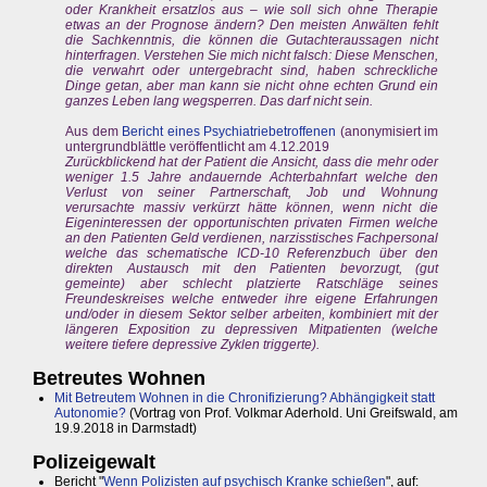
oder Krankheit ersatzlos aus – wie soll sich ohne Therapie
etwas an der Prognose ändern? Den meisten Anwälten fehlt
die Sachkenntnis, die können die Gutachteraussagen nicht
hinterfragen. Verstehen Sie mich nicht falsch: Diese Menschen,
die verwahrt oder untergebracht sind, haben schreckliche
Dinge getan, aber man kann sie nicht ohne echten Grund ein
ganzes Leben lang wegsperren. Das darf nicht sein.
Aus dem
Bericht eines Psychiatriebetroffenen
(anonymisiert im
untergrundblättle veröffentlicht am 4.12.2019
Zurückblickend hat der Patient die Ansicht, dass die mehr oder
weniger 1.5 Jahre andauernde Achterbahnfart welche den
Verlust von seiner Partnerschaft, Job und Wohnung
verursachte massiv verkürzt hätte können, wenn nicht die
Eigeninteressen der opportunischten privaten Firmen welche
an den Patienten Geld verdienen, narzisstisches Fachpersonal
welche das schematische ICD-10 Referenzbuch über den
direkten Austausch mit den Patienten bevorzugt, (gut
gemeinte) aber schlecht platzierte Ratschläge seines
Freundeskreises welche entweder ihre eigene Erfahrungen
und/oder in diesem Sektor selber arbeiten, kombiniert mit der
längeren Exposition zu depressiven Mitpatienten (welche
weitere tiefere depressive Zyklen triggerte).
Betreutes Wohnen
Mit Betreutem Wohnen in die Chronifizierung? Abhängigkeit statt
Autonomie?
(Vortrag von Prof. Volkmar Aderhold. Uni Greifswald, am
19.9.2018 in Darmstadt)
Polizeigewalt
Bericht "
Wenn Polizisten auf psychisch Kranke schießen
", auf: