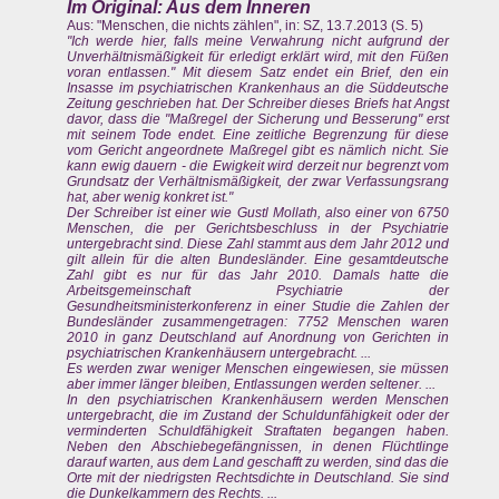
Im Original: Aus dem Inneren
Aus: "Menschen, die nichts zählen", in: SZ, 13.7.2013 (S. 5)
"Ich werde hier, falls meine Verwahrung nicht aufgrund der
Unverhältnismäßigkeit für erledigt erklärt wird, mit den Füßen
voran entlassen." Mit diesem Satz endet ein Brief, den ein
Insasse im psychiatrischen Krankenhaus an die Süddeutsche
Zeitung geschrieben hat. Der Schreiber dieses Briefs hat Angst
davor, dass die "Maßregel der Sicherung und Besserung" erst
mit seinem Tode endet. Eine zeitliche Begrenzung für diese
vom Gericht angeordnete Maßregel gibt es nämlich nicht. Sie
kann ewig dauern - die Ewigkeit wird derzeit nur begrenzt vom
Grundsatz der Verhältnismäßigkeit, der zwar Verfassungsrang
hat, aber wenig konkret ist."
Der Schreiber ist einer wie Gustl Mollath, also einer von 6750
Menschen, die per Gerichtsbeschluss in der Psychiatrie
untergebracht sind. Diese Zahl stammt aus dem Jahr 2012 und
gilt allein für die alten Bundesländer. Eine gesamtdeutsche
Zahl gibt es nur für das Jahr 2010. Damals hatte die
Arbeitsgemeinschaft Psychiatrie der
Gesundheitsministerkonferenz in einer Studie die Zahlen der
Bundesländer zusammengetragen: 7752 Menschen waren
2010 in ganz Deutschland auf Anordnung von Gerichten in
psychiatrischen Krankenhäusern untergebracht. ...
Es werden zwar weniger Menschen eingewiesen, sie müssen
aber immer länger bleiben, Entlassungen werden seltener. ...
In den psychiatrischen Krankenhäusern werden Menschen
untergebracht, die im Zustand der Schuldunfähigkeit oder der
verminderten Schuldfähigkeit Straftaten begangen haben.
Neben den Abschiebegefängnissen, in denen Flüchtlinge
darauf warten, aus dem Land geschafft zu werden, sind das die
Orte mit der niedrigsten Rechtsdichte in Deutschland. Sie sind
die Dunkelkammern des Rechts. ...