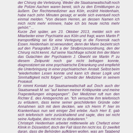
der Chirurg die Verletzung. Weder die Staatsanwaltschaft noch
die Polizei Aachen waren bereit, sich zu den Ermittlungen zu
äußern. Der Rechtsmediziner aus Köln, erzählt Heidenhain,
habe nach zehn Minuten gesagt, er wolle sich eventuell noch
einmal melden. "Von diesem Herren, an dessen Namen ich
mich nicht mehr erinnere, habe ich bis heute nichts mehr
gehört." ...
Kurze Zeit später, am 23. Oktober 2013, meldet sich ein
Mitarbeiter einer Psychiatrie aus Köln und fragt, wann Martin P.
transportfähig sei für eine Verlegung in die Forensik nach
Essen. Heidenhain ist verwundert, denn der Mann bezieht sich
auf den Paragrafen 126 a der Strafprozessordnung, den der
Chirurg nicht kennt. Auf seine Nachfrage schickt ihm der Mann
das Gutachten der Psychiaterin J. Obwohl sie Martin P. zu
diesem Zeitpunkt noch gar nicht befragen konnte,
diagnostiziert sie eine psychiatrische Erkrankung und empfiehlt
die Unterbringung in einer psychiatrischen Anstalt. Selbst beim
"wiederholten Lesen konnte und kann ich dieser Logik und
Sinnhaftigkeit nicht folgen", schreibt der Mediziner in seinem
Protokoll.
Er nimmt Kontakt zur Staatsanwaltschaft auf. Doch auch der
Staatsanwalt M. sei "auf keinen meiner Kritikpunkte und meine
Fragestellungen eingegangen". Der Mediziner ruft nun den
Richter E. des Amtsgerichts an. "Ich versuchte ihm telefonisch
zu erläutern, dass keine seiner geschilderten Gründe oder
Annahmen sich mit dem deckten, wie ich Herrn P. hier im
Krankenhaus nun seit einiger Zeit erlebe. Auch Herr E. gab
sich telefonisch sehr zurückhaltend und sagte, dies sei nicht
seine Aufgabe, dies mit mir zu diskutieren."
Christoph Heidenhain arbeitet mittlerweile als Chefarzt einer
Klinik in Düsseldorf, doch der Fall lässt ihn nicht los. Er zweifelt
daran, dass die Behörden aufklären wollen, was am Tatabend