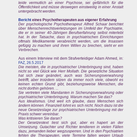
leide vermutlich an einer Psychose, sei gefährlich für die
Öffentlichkeit und müsse deswegen einstweilig in einer Anstalt
untergebracht werden.
Bericht
eines Psychotherapeuten aus eigener Erfahrung
Der psychologische Psychotherapeut Alfred Schaar berichtet
über Menschenrechtsverletzungen im Umfeld der Psychiatrie,
die er in seiner 40-Jährigen Berufserfahrung selbst miterlebt
hat. In der Tatsache, dass in psychiatrischen Einrichtungen
oftmals Medikamente verabreicht werden, um die Insassen
gefügig zu machen und ihren Willen zu brechen, sieht er ein
Verbrechen.
Aus einem Interview mit dem Strafverteidiger Adam Ahmed, in:
FAZ, 26.5.2017
Die meisten, die in psychiatrischer Unterbringung sind, haben
nicht so viel Glück wie Herr Mollath. Die gesetzliche Situation
hat sich zwar geändert, auch was Sicherungsverwahrung
betrifft, aber trotzdem sitzen da immer noch viele, obwohl es
keinen echten Grund gibt, beziehungsweise Menschen, die
nicht dorthin gehören. ...
Sie vertreten viele Mandanten in Sicherungsverwahrung oder
psychiatrischer Unterbringung. Warum machen Sie das?
Aus Idealismus. Und weil ich glaube, dass Menschen sich
ändern können. Finanziell lohnt es sich nicht. Noch dazu ist die
neue Gesetzeslage zur psychiatrischen Unterbringung mit der
Praxis schwer vereinbar.
Was kritisieren Sie daran?
Der Gesetzestext liest sich gut, aber es hapert an der
Umsetzung. Gutachter und Richter tendieren in vielen Fällen
dazu, jemanden lieber wegzusperren. Und in den Psychiatrien
fehlen die Therapeuten, viele Termine fallen wegen Urlaub