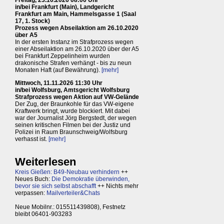
in/bei Frankfurt (Main), Landgericht
Frankfurt am Main, Hammelsgasse 1 (Saal
17, 1. Stock)
Prozess wegen Abseilaktion am 26.10.2020
über A5
In der ersten Instanz im Strafprozess wegen
einer Abseilaktion am 26.10.2020 über der A5
bei Frankfurt Zeppelinheim wurden
drakonische Strafen verhängt - bis zu neun
Monaten Haft (auf Bewährung).
[mehr]
Mittwoch, 11.11.2026 11:30 Uhr
in/bei Wolfsburg, Amtsgericht Wolfsburg
Strafprozess wegen Aktion auf VW-Gelände
Der Zug, der Braunkohle für das VW-eigene
Kraftwerk bringt, wurde blockiert. Mit dabei
war der Journalist Jörg Bergstedt, der wegen
seinen kritischen Filmen bei der Justiz und
Polizei in Raum Braunschweig/Wolfsburg
verhasst ist.
[mehr]
Weiterlesen
Kreis Gießen: B49-Neubau verhindern
++
Neues Buch:
Die Demokratie überwinden,
bevor sie sich selbst abschafft
++ Nichts mehr
verpassen:
Mailverteiler&Chats
Neue Mobilnr.: 015511439808), Festnetz
bleibt 06401-903283