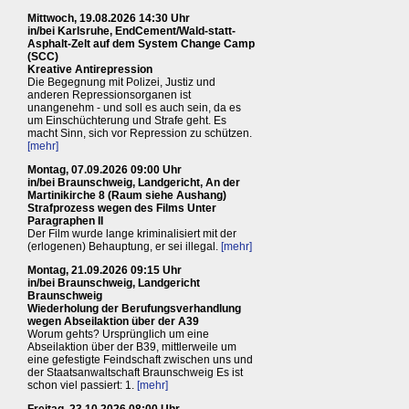
Mittwoch, 19.08.2026 14:30 Uhr
in/bei Karlsruhe, EndCement/Wald-statt-
Asphalt-Zelt auf dem System Change Camp
(SCC)
Kreative Antirepression
Die Begegnung mit Polizei, Justiz und
anderen Repressionsorganen ist
unangenehm - und soll es auch sein, da es
um Einschüchterung und Strafe geht. Es
macht Sinn, sich vor Repression zu schützen.
[mehr]
Montag, 07.09.2026 09:00 Uhr
in/bei Braunschweig, Landgericht, An der
Martinikirche 8 (Raum siehe Aushang)
Strafprozess wegen des Films Unter
Paragraphen II
Der Film wurde lange kriminalisiert mit der
(erlogenen) Behauptung, er sei illegal.
[mehr]
Montag, 21.09.2026 09:15 Uhr
in/bei Braunschweig, Landgericht
Braunschweig
Wiederholung der Berufungsverhandlung
wegen Abseilaktion über der A39
Worum gehts? Ursprünglich um eine
Abseilaktion über der B39, mittlerweile um
eine gefestigte Feindschaft zwischen uns und
der Staatsanwaltschaft Braunschweig Es ist
schon viel passiert: 1.
[mehr]
Freitag, 23.10.2026 08:00 Uhr