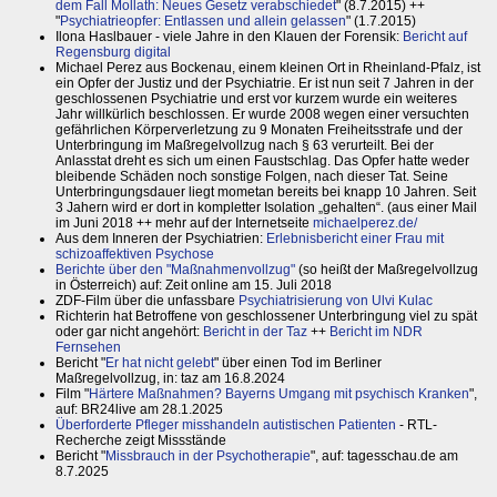
dem Fall Mollath: Neues Gesetz verabschiedet
" (8.7.2015) ++
"
Psychiatrieopfer: Entlassen und allein gelassen
" (1.7.2015)
Ilona Haslbauer - viele Jahre in den Klauen der Forensik:
Bericht auf
Regensburg digital
Michael Perez aus Bockenau, einem kleinen Ort in Rheinland-Pfalz, ist
ein Opfer der Justiz und der Psychiatrie. Er ist nun seit 7 Jahren in der
geschlossenen Psychiatrie und erst vor kurzem wurde ein weiteres
Jahr willkürlich beschlossen. Er wurde 2008 wegen einer versuchten
gefährlichen Körperverletzung zu 9 Monaten Freiheitsstrafe und der
Unterbringung im Maßregelvollzug nach § 63 verurteilt. Bei der
Anlasstat dreht es sich um einen Faustschlag. Das Opfer hatte weder
bleibende Schäden noch sonstige Folgen, nach dieser Tat. Seine
Unterbringungsdauer liegt mometan bereits bei knapp 10 Jahren. Seit
3 Jahern wird er dort in kompletter Isolation „gehalten“. (aus einer Mail
im Juni 2018 ++ mehr auf der Internetseite
michaelperez.de/
Aus dem Inneren der Psychiatrien:
Erlebnisbericht einer Frau mit
schizoaffektiven Psychose
Berichte über den "Maßnahmenvollzug"
(so heißt der Maßregelvollzug
in Österreich) auf: Zeit online am 15. Juli 2018
ZDF-Film über die unfassbare
Psychiatrisierung von Ulvi Kulac
Richterin hat Betroffene von geschlossener Unterbringung viel zu spät
oder gar nicht angehört:
Bericht in der Taz
++
Bericht im NDR
Fernsehen
Bericht "
Er hat nicht gelebt
" über einen Tod im Berliner
Maßregelvollzug, in: taz am 16.8.2024
Film "
Härtere Maßnahmen? Bayerns Umgang mit psychisch Kranken
",
auf: BR24live am 28.1.2025
Überforderte Pfleger misshandeln autistischen Patienten
- RTL-
Recherche zeigt Missstände
Bericht "
Missbrauch in der Psychotherapie
", auf: tagesschau.de am
8.7.2025