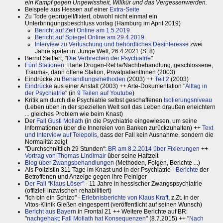
ein Kampf gegen Ungewissheit, Willkür und das Vergessenwerden.
Beispele aus Hessen auf einer
Extra-Seite
Zu Tode geprügelt/fixiert, obwohl nicht einmal ein
Unterbringungsbeschluss vorlag (Hamburg im April 2019)
Bericht auf Zeit Online am 1.5.2019
Bericht auf Spiegel Online am 29.4.2019
Interview zu Vertuschung und behördliches Desinteresse
zwei
Jahre später in: Junge Welt, 26.4.2021 (S. 8)
Bernd Seiffert, "
Die Verbrechen der Psychiatrie
"
Fünf Stationen
: Harte Drogen-ReHa/Nachbehandlung, geschlossene,
Trauma-, dann offene Station, PrivatpatientInnen (2003)
Eindrücke zu
Behandlungsmethoden
(2003) ++
Teil 2
(2003)
Eindrücke
aus einer Anstalt (2003) ++ Arte-Dokumentation "
Alltag in
der Psychiatrie
" (in
9 Teilen auf Youtube
)
Kritik am durch die Psychiatrie selbst geschaffenen
Isolierungsniveau
(Leben üben in der speziellen Welt soll das Leben draußen erleichtern
... gleiches Problem wie beim Knast)
Der
Fall Gustl Mollath
(in die Psychiatrie eingewiesen, um seine
Informationen über die Innereien von Banken zurückzuhalten) ++
Text
und Interview auf Telepolis
, dass der Fall kein Ausnahme, sondern die
Normalität zeigt
"Durchschnittlich 29 Stunden":
BR am 8.2.2014 über Fixierungen
++
Vortrag von Thomas Lindlmair
über seine Haftzeit
Blog über Zwangsbehandlungen
(Methoden, Folgen, Berichte ...)
Als Polizistin 311 Tage im Knast und in der Psychiatrie -
Berichte
der
Betroffenen und Anzeige gegen ihre Peiniger
Der Fall "Klaus Löser"
- 11 Jahre in hessischer Zwangspsychiatrie
(offiziell inzwischen rehabilitiert)
"Ich bin ein Schizo" -
Erlebnisberichte von Klaus Kraft
, z.Zt. in der
Vitos-Klinik Gießen eingesperrt (veröffentlicht auf seinen Wunsch)
Bericht aus Bayern
in Frontal 21 ++ Weitere Berichte auf BR:
"
nachgehakt: Fall Mollath hat Konsequenzen
" (8.7.2015) ++ "
Nach