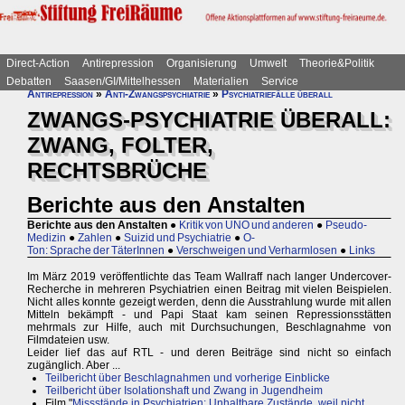
Direct-Action
Antirepression
Organisierung
Umwelt
Theorie&Politik
Debatten
Saasen/GI/Mittelhessen
Materialien
Service
Antirepression
»
Anti-Zwangspsychiatrie
»
Psychiatriefälle überall
ZWANGS-PSYCHIATRIE ÜBERALL:
ZWANG, FOLTER,
RECHTSBRÜCHE
Berichte aus den Anstalten
Berichte aus den Anstalten
●
Kritik von UNO und anderen
●
Pseudo-
Medizin
●
Zahlen
●
Suizid und Psychiatrie
●
O-
Ton: Sprache der TäterInnen
●
Verschweigen und Verharmlosen
●
Links
Im März 2019 veröffentlichte das Team Wallraff nach langer Undercover-
Recherche in mehreren Psychiatrien einen Beitrag mit vielen Beispielen.
Nicht alles konnte gezeigt werden, denn die Ausstrahlung wurde mit allen
Mitteln bekämpft - und Papi Staat kam seinen Repressionsstätten
mehrmals zur Hilfe, auch mit Durchsuchungen, Beschlagnahme von
Filmdateien usw.
Leider lief das auf RTL - und deren Beiträge sind nicht so einfach
zugänglich. Aber ...
Teilbericht über Beschlagnahmen und vorherige Einblicke
Teilbericht über Isolationshaft und Zwang in Jugendheim
Film "
Missstände in Psychiatrien: Unhaltbare Zustände, weil nicht