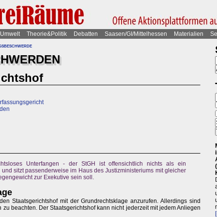
Umwelt
Theorie&Politik
Debatten
Saasen/GI/Mittelhessen
Materialien
Se
gsbeschwerde
CHWERDEN
ichtshof
rfassungsgericht
rden
htsloses Unterfangen - der StGH ist offensichtlich nichts als ein
 und sitzt passenderweise im Haus des Justizministeriums mit gleicher
Gegengewicht zur Exekutive sein soll.
age
n Staatsgerichtshof mit der Grundrechtsklage anzurufen. Allerdings sind
zu beachten. Der Staatsgerichtshof kann nicht jederzeit mit jedem Anliegen