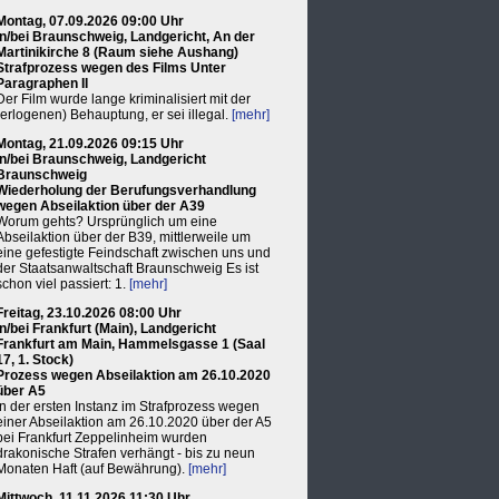
Montag, 07.09.2026 09:00 Uhr
in/bei Braunschweig, Landgericht, An der
Martinikirche 8 (Raum siehe Aushang)
Strafprozess wegen des Films Unter
Paragraphen II
Der Film wurde lange kriminalisiert mit der
(erlogenen) Behauptung, er sei illegal.
[mehr]
Montag, 21.09.2026 09:15 Uhr
in/bei Braunschweig, Landgericht
Braunschweig
Wiederholung der Berufungsverhandlung
wegen Abseilaktion über der A39
Worum gehts? Ursprünglich um eine
Abseilaktion über der B39, mittlerweile um
eine gefestigte Feindschaft zwischen uns und
der Staatsanwaltschaft Braunschweig Es ist
schon viel passiert: 1.
[mehr]
Freitag, 23.10.2026 08:00 Uhr
in/bei Frankfurt (Main), Landgericht
Frankfurt am Main, Hammelsgasse 1 (Saal
17, 1. Stock)
Prozess wegen Abseilaktion am 26.10.2020
über A5
In der ersten Instanz im Strafprozess wegen
einer Abseilaktion am 26.10.2020 über der A5
bei Frankfurt Zeppelinheim wurden
drakonische Strafen verhängt - bis zu neun
Monaten Haft (auf Bewährung).
[mehr]
Mittwoch, 11.11.2026 11:30 Uhr