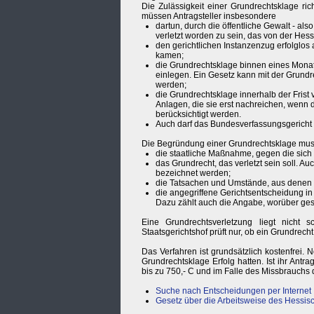
Die Zulässigkeit einer Grundrechtsklage ri
müssen Antragsteller insbesondere
dartun, durch die öffentliche Gewalt - a
verletzt worden zu sein, das von der Hes
den gerichtlichen Instanzenzug erfolglos
kamen;
die Grundrechtsklage binnen eines Monats
einlegen. Ein Gesetz kann mit der Grundr
werden;
die Grundrechtsklage innerhalb der Frist
Anlagen, die sie erst nachreichen, wenn d
berücksichtigt werden.
Auch darf das Bundesverfassungsgericht 
Die Begründung einer Grundrechtsklage mus
die staatliche Maßnahme, gegen die sich
das Grundrecht, das verletzt sein soll. 
bezeichnet werden;
die Tatsachen und Umstände, aus denen s
die angegriffene Gerichtsentscheidung i
Dazu zählt auch die Angabe, worüber gest
Eine Grundrechtsverletzung liegt nicht 
Staatsgerichtshof prüft nur, ob ein Grundrecht
Das Verfahren ist grundsätzlich kostenfrei. 
Grundrechtsklage Erfolg hatten. Ist ihr Ant
bis zu 750,- C und im Falle des Missbrauchs 
Suche nach Entscheidungen per Internet
Gesetz über die Arbeitsweise des Hessis