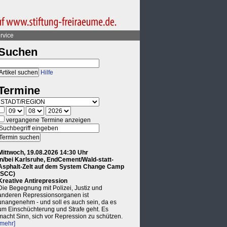
rvice
Suchen
Hilfe
Termine
vergangene Termine anzeigen
Mittwoch, 19.08.2026 14:30 Uhr
in/bei Karlsruhe, EndCement/Wald-statt-
Asphalt-Zelt auf dem System Change Camp
(SCC)
Kreative Antirepression
Die Begegnung mit Polizei, Justiz und
anderen Repressionsorganen ist
unangenehm - und soll es auch sein, da es
um Einschüchterung und Strafe geht. Es
macht Sinn, sich vor Repression zu schützen.
[mehr]