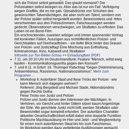
sich die Polizei selbst gebastelt. Das glaubt niemand? Die
Polizeiakten selbst belegen es. Aber das ist nur ein Fall: Verfolgung
wegen Graffitis, die es nie gab. Gipsabdrücke von Schuhen des
gewünschten Tatverdächtigen, die aber nicht am Tatort, sondern von
der Polizei später selbst hergestellt wurden. Beweisvideos und -fotos
verschwinden aus den Polizeizimmern, Falschaussagen werden
gedeckt, Observationen verschwiegen, um Straftaten zu erfinden: Das
Leben ist ein Bond-Film.
Ein erschreckender, zuweilen witziger und immer spannender Vortrag
mit konkreten Fällen, Auszügen aus nichtöffentlichen Polizei- und
Gerichtsakten auf Overheadfolien – ein tiefer Blick hinter das Grauen
von Polizei- und Justizalltag! Eine Mischung aus Enthüllung,
Kriminalroman, Kino, Kabarett und Straftaten!
Infoseite zur Ton-Bilder-Schau
++
Einladungflyer (PDF)
7.11. um 20:10 Uhr im Deutschlandfunk: Feature "Mensch, willst ewig
kaufen - Kommunikationsguerilla gegen den Konsum"
7. und 8.11. in Erfurt: 18. Thüringer Ratschlag "Gegen Diskriminierung,
Antisemitismus, Rassismus, Nationalsozialismus".
Mehr zum
Programm ...
Workshop 6: Autoritärer Staat und fiese Tricks der Polizei - wie
kann Mensch sich dagegen wehren?
Referent: Jörg Bergstedt und Michael Stade, Aktionsbündnis
gegen Rechts Gotha
Fiese Tricks von Justiz und Polizei
Polizei und Justiz dienen den Interessen der Mächtigen. In
Verhören, vor Gericht und hinter Gittern sitzen kaum Angehörige
der Elite. Wo gerichtete Justiz nicht hilft, werden Straftaten oder
Beweismittel sogar komplett erfunden. Der autoritäre Charakter
aktueller Gesellschaftlichkeit erfüllt dabei eine doppelte Funktion:
Politische Machtausübung im Hier und Jetzt - und Wegbereitung
für einen noch autoritäreren Staat bis hin zum Faschismus.
Im Workshop werden dazu vertiefende Ausführungen gemacht,