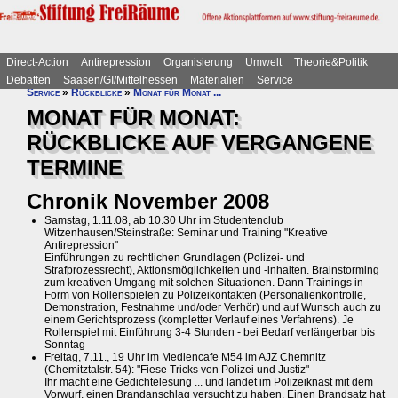
Direct-Action
Antirepression
Organisierung
Umwelt
Theorie&Politik
Debatten
Saasen/GI/Mittelhessen
Materialien
Service
Service
»
Rückblicke
»
Monat für Monat ...
MONAT FÜR MONAT:
RÜCKBLICKE AUF VERGANGENE
TERMINE
Chronik November 2008
Samstag, 1.11.08, ab 10.30 Uhr im Studentenclub
Witzenhausen/Steinstraße: Seminar und Training "Kreative
Antirepression"
Einführungen zu rechtlichen Grundlagen (Polizei- und
Strafprozessrecht), Aktionsmöglichkeiten und -inhalten. Brainstorming
zum kreativen Umgang mit solchen Situationen. Dann Trainings in
Form von Rollenspielen zu Polizeikontakten (Personalienkontrolle,
Demonstration, Festnahme und/oder Verhör) und auf Wunsch auch zu
einem Gerichtsprozess (kompletter Verlauf eines Verfahrens). Je
Rollenspiel mit Einführung 3-4 Stunden - bei Bedarf verlängerbar bis
Sonntag
Freitag, 7.11., 19 Uhr im Mediencafe M54 im AJZ Chemnitz
(Chemitztalstr. 54): "Fiese Tricks von Polizei und Justiz"
Ihr macht eine Gedichtelesung ... und landet im Polizeiknast mit dem
Vorwurf, einen Brandanschlag versucht zu haben. Einen Brandsatz hat