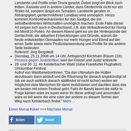
Landwirte und Politik unter Druck gesetzt. Dabei zeigt ein Blick nach
Indien, Kanada und in andere Länder, dass Gentechnik nicht nur ein
Risiko ist, sondern längst ein Schaden: Landwirte geraten in
Abhängigkeit, gentechnikfreier Landbau wird unmöglich. Hinzu
kommen Kontrollmechanismen für das Saatgut, die ein
selbstbestimmtes Wirtschaften unmöglich machen. Erste Fälle dieser
Art zeigen sich auch in Deutschland, z.B. das Verkaufsverbot für Honig
mit Mon810-Pollen. An diesem Abend geht es um die Hintergründe der
Gentechnik, die aktuellen Entwicklungen und Gründe, warum die
heute entwickelten Gensaaten nur mehr Hunger und Elend auf der
einen Seite sowie mehr Pestizidanwendung und Profite für die andere
Seite bedeuten.
Referent: Jörg Bergstedt
Dienstag, 25.11.2008 um 14 Uhr, Amtsgericht Kirchhain (Raum 116):
Prozess gegen Justizkritiker
, weil der Polizei und Justiz kritisierte
29. und 30. 11. im Kelsterbacher Wald (nahe Frankfurter Flughafen):
Unräumbar-Festival
Aufruf von WaldbesetzerInnen: "Da das Ultimatum die Hütten
abzubauen dann abläuft und die Räumung für danach angekündigt ist
(ob sie auch wirklich danach stattfindet ist nicht sicher) wollen wir
möglichst viele Menschen für dann mobilisieren und dachten dass das
am besten mit einem Festival geht. Falls ihr Bands kennt die dafür in
Frage kämen wäre es super wenn ihr diese anfragt und ansonsten
wäre es toll wenn die eine oder der andere zu diesem Termin den
Weg nach Kelsterbach findet."
Mehr ...
Einen Monat früher
+++
Nächster Monat