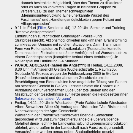
danach besteht die Möglichkeit, über das Thema zu diskutieren
oder es auch an konkreten Fragen in kleineren Gruppen zu
vertiefen, z.B. zu den Themenschwerpunkten
„Meinungsunterdrückung: Eine unerkannte Wurzel des
Faschismus" und „Handlungsmöglichkeiten gegen Polizei und
Alltagsrepression".
9.11. in Erfurt (
Filler
, Schillerstr. 44), 12-20 Uhr: Seminar und Training
"Kreative Antirepression"
Einführungen zu rechtlichen Grundlagen (Polizei- und
Strafprozessrecht), Aktionsmöglichkeiten und -inhalten. Brainstorming
zum kreativen Umgang mit solchen Situationen. Dann Trainings in
Form von Rollenspielen zu Polizeikontakten (Personalienkontrolle,
Demonstration, Festnahme und/oder Verhör) und auf Wunsch auch zu
einem Gerichtsprozess (kompletter Verlauf eines Verfahrens). Je
Rollenspiel mit Einführung 3-4 Stunden
WURDE ABGESAGT (haben die Angst???)
!!! Freitag, 14.11.2008,
8.30 Uhr im Amtsgericht Gießen (Gutfleischstraße 1, Raum 205,
Gebäude A): Prozess wegen der Feldbesetzung 2008 in Gießen
(Hausfriedensbruch) und der absurden Geschichte um die
Beschädigung von Bienenkästen bzw. angebliche Tötung von Bienen
am besetzten Genfeld in Gießen. Letzteres bietet die Chance zur
Aufklärung der unverschämten Lüge über tote Bienen und den
Missbrauch der Geschehnisse zur Hetze gegen die FeldbesetzerInnen
(
Infoseite zum damaligen Vorgang
)
Freitag, 14.11., 20 Uhr in Wiesbaden (Freie Waldorfschule Wiesbaden,
Albert-Schweitzer-Allee 40): Vortrag und Diskussion "Von Risiken und
Nebenwirkungen der Agro-Gentechnik"
Während in der Öffentlichkeit kontrovers über die Gentechnik
gesprochen wird und zumindest hierzulande die überwältigende
Mehrheit diese Technik für Landwirtschaft und Lebensmittelproduktion
ablehnt, wird draußen in der Landschaft nach Faustrecht gehandelt.
Versuchsfelder werden genau neben Saatgutbetriebe gesetzt,