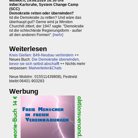
Mittwoch, 19.08.2026 16:30 Uhr
in/bei Karlsruhe, System Change Camp
(SCC)
Demokratie retten oder überwinden?
Ist die Demokratie zu retten? Und wäre das
überhaupt gut? Gerne wird ja Winston
Churchill zitiert, der 1947 sagte: "Demokratie
ist die schlechteste Regierungsform - außer
all den anderen Formen".
[mehr]
Weiterlesen
Kreis Gießen: B49-Neubau verhindern
++
Neues Buch:
Die Demokratie überwinden,
bevor sie sich selbst abschafft
++ Nichts mehr
verpassen:
Mailverteiler&Chats
Neue Mobilnr.: 015511439808), Festnetz
bleibt 06401-903283
Werbung