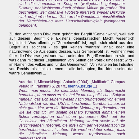
sind die humanitären Kriegen (weitgehend gelungener
Diskurs), der Wohlstand durch globale Märkte (in großen Teil
gescheitert, weil offensive Proteste ihrerseits wieder Diskurse
stark prägten) oder das Gute an der Demokratie einschließlich
der Verschleierung ihrer Herrschaftsförmigkeit (weitgehend
gelungen).
Zu den wichtigsten Diskursen gehört der Begriff "Gemeinwohl", weil sich
auf diesem Begriff die Existenz demokratischer Macht wesentlich
legitimiert. Was allerdings "Gemeinwohl" ist, ergibt sich nicht aus dem
Begriff als solchem - es gibt keinen "wahren" Inhalt oder eine
naturnotwendige Auslegung dessen, was Gemeinwohl ist. Vielmehr wird
über die Diskurse gesteuert, was unter dem Begriff verstanden wird und
was dann mit dieser Legitimation von Seiten der Politik umgesetzt wird -
im Namen des Volkes und für das Gemeinwohl! Von Parteien bis Industrie,
von Rechts- bis Linksextremen ... alle behaupten, ihre Ideen seien das
wahre Gemeinwohl ...
Aus Hardt, Michael/Negri, Antonio (2004): „Multitude“, Campus
Verlag in Frankfurt (S. 287 ff.,
mehr Auszüge ...
)
Wenn man jedoch die öffentliche Meinung als Supermacht
betrachtet, dann muss es sich bei ihr um ein politisches Subjekt
handeln, das sich seinem Wesen nach grundlegend von einem
Nationalstaat wie den USA unterscheidet. Darüber hinaus ist
nicht ganz klar, wen die öffentliche Meinung repräsentiert und
wie sie das tut. Wir sollten deshalb zunächst einmal einen
Schritt zurückgehen und einen genaueren Blick auf die
Geschichte der öffentlichen Meinung werfen sowie auf die
verschiedenen Theorien, die ihre Form der Repräsentation zu
beschreiben versucht haben. Wir werden dabei sehen, dass
die öffentliche Meinung weder repräsentativ noch
demokratisch ist.