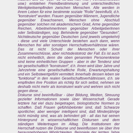
usw.) entstehen Fremdbestimmung und unterschiedliches
Wertigkeitsempfinden zwischen Menschen. Alle werden in
ihrem Leben für eine bestimmte soziale "Rolle" beeinflußt, d.h.
"konstruiert" wurden. Frauen gegenüber Männern, Jugendliche
gegenüber Erwachsenen, Menschen ohne Abschluß
gegenüber solchen mit akademischem Grad, Arme gegenüber
Reichen, ArbeitnehmerInnen gegenüber ArbeitgeberInnen
oder Selbständigen, sog. Behinderte gegenüber "Gesunden",
Nichtdeutsche gegenüber Deutschen (und jeweils umgekehrt)
- diese und viele Unterschiede bestehen auch dann, wenn
Menschen frei aller sonstigen Herrschaftsverhältnisse wären.
Das ist nicht Schuld der Menschen oder ihrer
Zusammenschlüsse, aber nichtsdestotrotz der Fall. Es ist auch
nicht einheitlich, denn die oben genannten Personenkreise
sind keine einheitlichen Gruppen - aber in der Tendenz sind
sie gesellschaftlich "konstruiert", d.h. ihnen wird über Jahre und
Jahrzehnte eine gesellschaftliche Rolle, Erwartungshaltung
und ein Selbstwertgefühl vermittelt. Innerhalb dessen leben sie
"funktional" in den realen Gesellschaftsverhältnissen, d.h. sie
empfinden ihre Position als richtig für sich selbst, nehmen sie
deshalb nicht mehr als konstruiert wahr und wehren sich nicht
gegen diese. ...
Diskurse sind beeinflußbar - über Bildung, Medien, Streuung
gezielter Informationen sowie über Wissenschaft. Gerade
letztere hat viel dazu beigetragen, biologistische Normen zu
schaffen. Daß Frauen gefühlsbetonter sind, daß Schwarze
sportlicher, aber weniger intelligent sind, daß Minderjährige
nicht mündig sind, was als behindert gilt - all das hat seinen
Hintergrund in wissenschaftlichen Diskursen und dem
ständigen Weitertragen im Alltag. Die Institutionen der
Herrschaft nutzen die Diskurse und beeinflussen sie über ihre
herausgehobenen Möglichkeiten. Beispiele der letzten Jahre