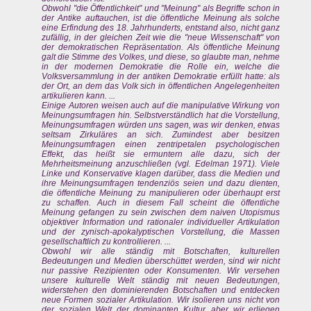
Obwohl "die Öffentlichkeit" und "Meinung" als Begriffe schon in
der Antike auftauchen, ist die öffentliche Meinung als solche
eine Erfindung des 18. Jahrhunderts, entstand also, nicht ganz
zufällig, in der gleichen Zeit wie die "neue Wissenschaft" von
der demokratischen Repräsentation. Als öffentliche Meinung
galt die Stimme des Volkes, und diese, so glaubte man, nehme
in der modernen Demokratie die Rolle ein, welche die
Volksversammlung in der antiken Demokratie erfüllt hatte: als
der Ort, an dem das Volk sich in öffentlichen Angelegenheiten
artikulieren kann. ...
Einige Autoren weisen auch auf die manipulative Wirkung von
Meinungsumfragen hin. Selbstverständlich hat die Vorstellung,
Meinungsumfragen würden uns sagen, was wir denken, etwas
seltsam Zirkuläres an sich. Zumindest aber besitzen
Meinungsumfragen einen zentripetalen psychologischen
Effekt, das heißt sie ermuntern alle dazu, sich der
Mehrheitsmeinung anzuschließen (vgl. Edelman 1971). Viele
Linke und Konservative klagen darüber, dass die Medien und
ihre Meinungsumfragen tendenziös seien und dazu dienten,
die öffentliche Meinung zu manipulieren oder überhaupt erst
zu schaffen. Auch in diesem Fall scheint die öffentliche
Meinung gefangen zu sein zwischen dem naiven Utopismus
objektiver Information und rationaler individueller Artikulation
und der zynisch-apokalyptischen Vorstellung, die Massen
gesellschaftlich zu kontrollieren. ...
Obwohl wir alle ständig mit Botschaften, kulturellen
Bedeutungen und Medien überschüttet werden, sind wir nicht
nur passive Rezipienten oder Konsumenten. Wir versehen
unsere kulturelle Welt ständig mit neuen Bedeutungen,
widerstehen den dominierenden Botschaften und entdecken
neue Formen sozialer Artikulation. Wir isolieren uns nicht von
der sozialen Welt der dominanten Kultur, aber wir erliegen