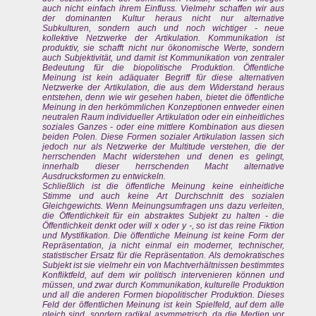
auch nicht einfach ihrem Einfluss. Vielmehr schaffen wir aus
der dominanten Kultur heraus nicht nur alternative
Subkulturen, sondern auch und noch wichtiger - neue
kollektive Netzwerke der Artikulation. Kommunikation ist
produktiv, sie schafft nicht nur ökonomische Werte, sondern
auch Subjektivität, und damit ist Kommunikation von zentraler
Bedeutung für die biopolitische Produktion. Öffentliche
Meinung ist kein adäquater Begriff für diese alternativen
Netzwerke der Artikulation, die aus dem Widerstand heraus
entstehen, denn wie wir gesehen haben, bietet die öffentliche
Meinung in den herkömmlichen Konzeptionen entweder einen
neutralen Raum individueller Artikulation oder ein einheitliches
soziales Ganzes - oder eine mittlere Kombination aus diesen
beiden Polen. Diese Formen sozialer Artikulation lassen sich
jedoch nur als Netzwerke der Multitude verstehen, die der
herrschenden Macht widerstehen und denen es gelingt,
innerhalb dieser herrschenden Macht alternative
Ausdrucksformen zu entwickeln.
Schließlich ist die öffentliche Meinung keine einheitliche
Stimme und auch keine Art Durchschnitt des sozialen
Gleichgewichts. Wenn Meinungsumfragen uns dazu verleiten,
die Öffentlichkeit für ein abstraktes Subjekt zu halten - die
Öffentlichkeit denkt oder will x oder y -, so ist das reine Fiktion
und Mystifikation. Die öffentliche Meinung ist keine Form der
Repräsentation, ja nicht einmal ein moderner, technischer,
statistischer Ersatz für die Repräsentation. Als demokratisches
Subjekt ist sie vielmehr ein von Machtverhältnissen bestimmtes
Konfliktfeld, auf dem wir politisch intervenieren können und
müssen, und zwar durch Kommunikation, kulturelle Produktion
und all die anderen Formen biopolitischer Produktion. Dieses
Feld der öffentlichen Meinung ist kein Spielfeld, auf dem alle
gleich sind, sondern radikal asymmetrisch, da die Medien vor