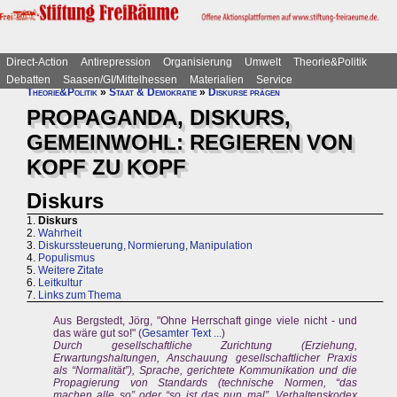
Direct-Action
Antirepression
Organisierung
Umwelt
Theorie&Politik
Debatten
Saasen/GI/Mittelhessen
Materialien
Service
Theorie&Politik
»
Staat & Demokratie
»
Diskurse prägen
PROPAGANDA, DISKURS,
GEMEINWOHL: REGIEREN VON
KOPF ZU KOPF
Diskurs
1.
Diskurs
2.
Wahrheit
3.
Diskurssteuerung, Normierung, Manipulation
4.
Populismus
5.
Weitere Zitate
6.
Leitkultur
7.
Links zum Thema
Aus Bergstedt, Jörg, "Ohne Herrschaft ginge viele nicht - und
das wäre gut so!" (
Gesamter Text ...
)
Durch gesellschaftliche Zurichtung (Erziehung,
Erwartungshaltungen, Anschauung gesellschaftlicher Praxis
als “Normalität”), Sprache, gerichtete Kommunikation und die
Propagierung von Standards (technische Normen, “das
machen alle so” oder “so ist das nun mal”, Verhaltenskodex