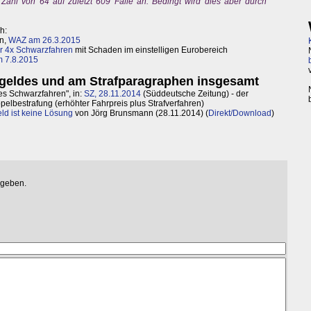
Zahl von 64 auf zuletzt 609 Fälle an. Bedingt wird dies aber durch
h:
in,
WAZ am 26.3.2015
ür 4x Schwarzfahren
mit Schaden im einstelligen Eurobereich
m 7.8.2015
fgeldes und am Strafparagraphen insgesamt
es Schwarzfahren", in:
SZ, 28.11.2014
(Süddeutsche Zeitung) - der
pelbestrafung (erhöhter Fahrpreis plus Strafverfahren)
ld ist keine Lösung
von Jörg Brunsmann (28.11.2014) (
Direkt/Download
)
egeben.