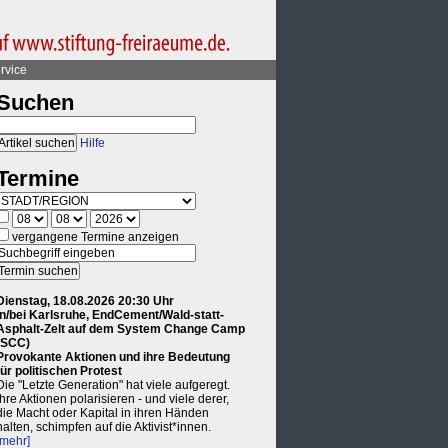
rvice
Suchen
Hilfe
Termine
vergangene Termine anzeigen
Dienstag, 18.08.2026 20:30 Uhr
in/bei Karlsruhe, EndCement/Wald-statt-
Asphalt-Zelt auf dem System Change Camp
(SCC)
Provokante Aktionen und ihre Bedeutung
für politischen Protest
Die "Letzte Generation" hat viele aufgeregt.
Ihre Aktionen polarisieren - und viele derer,
die Macht oder Kapital in ihren Händen
halten, schimpfen auf die Aktivist*innen.
[mehr]