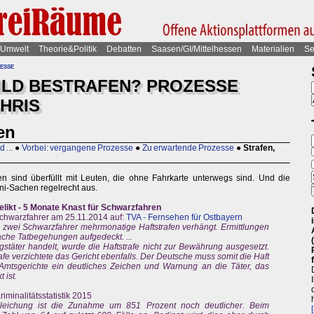
Umwelt
Theorie&Politik
Debatten
Saasen/GI/Mittelhessen
Materialien
Se
esse
ILD BESTRAFEN? PROZESSE
HRIS
fen
 ...
●
Vorbei: vergangene Prozesse
●
Zu erwartende Prozesse
●
Strafen,
n sind überfüllt mit Leuten, die ohne Fahrkarte unterwegs sind. Und die
ni-Sachen regelrecht aus.
elikt - 5 Monate Knast für Schwarzfahren
 Schwarzfahrer am 25.11.2014 auf:
TVA - Fernsehen für Ostbayern
zwei Schwarzfahrer mehrmonatige Haftstrafen verhängt. Ermittlungen
ache Tatbegehungen aufgedeckt. ...
stäter handelt, wurde die Haftstrafe nicht zur Bewährung ausgesetzt.
afe verzichtete das Gericht ebenfalls. Der Deutsche muss somit die Haft
 Amtsgerichte ein deutliches Zeichen und Warnung an die Täter, das
 ist.
riminalitätsstatistik 2015
hleichung ist die Zunahme um 851 Prozent noch deutlicher. Beim