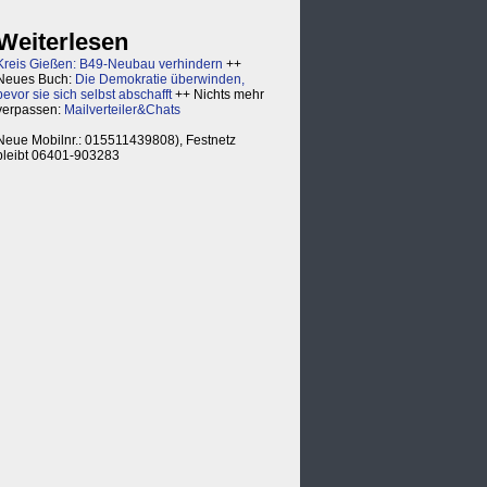
Weiterlesen
Kreis Gießen: B49-Neubau verhindern
++
Neues Buch:
Die Demokratie überwinden,
bevor sie sich selbst abschafft
++ Nichts mehr
verpassen:
Mailverteiler&Chats
Neue Mobilnr.: 015511439808), Festnetz
bleibt 06401-903283