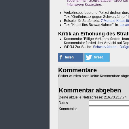
sogenannten Schwarzfahren stieg die 
intensivere Kontrollen.
Verkehrsbetriebe und Polizei drehen durc
Text "Großeinsatz gegen Schwarzfahrer" 
Beispiel für Strafpraxis:
7 Monate Knast f
Text "Knast fürs Schwarzfahren", in:
taz a
Kritik an Erhöhung des Stra
Kommentar "Billige Verkehrssünden, teur
Kommentator fordert den Verzicht auf Dop
WDR4 Zur Sache:
Schwarzfahren - Bußge
Kommentare
Bisher wurden noch keine Kommentare abg
Kommentar abgeben
Deine aktuelle Netzadresse: 216.73.217.74
Name
Kommentar