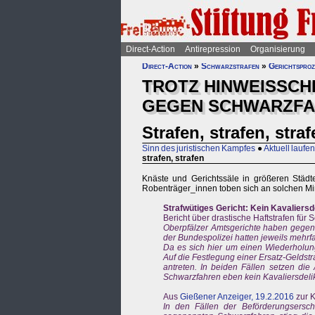
Direct-Action
Antirepression
Organisierung
Direct-Action
»
Schwarzstrafen
»
Gerichtsproz
TROTZ HINWEISSCH
GEGEN SCHWARZFA
Strafen, strafen, stra
Sinn des juristischen Kampfes
●
Aktuell laufend
strafen, strafen
Knäste und Gerichtssäle in größeren Städte
Robenträger_innen toben sich an solchen Mi
Strafwütiges Gericht: Kein Kavaliersd
Bericht über drastische Haftstrafen für
Oberpfälzer Amtsgerichte haben gegen 
der Bundespolizei hatten jeweils mehrf
Da es sich hier um einen Wiederholung
Auf die Festlegung einer Ersatz-Geldstr
antreten. In beiden Fällen setzen die
Schwarzfahren eben kein Kavaliersdelikt
Aus
Gießener Anzeiger, 19.2.2016
zur K
In den Fällen der Beförderungsersc