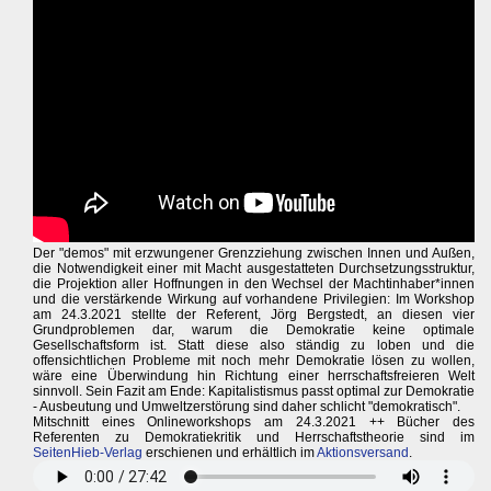
Der "demos" mit erzwungener Grenzziehung zwischen Innen und Außen,
die Notwendigkeit einer mit Macht ausgestatteten Durchsetzungsstruktur,
die Projektion aller Hoffnungen in den Wechsel der Machtinhaber*innen
und die verstärkende Wirkung auf vorhandene Privilegien: Im Workshop
am 24.3.2021 stellte der Referent, Jörg Bergstedt, an diesen vier
Grundproblemen dar, warum die Demokratie keine optimale
Gesellschaftsform ist. Statt diese also ständig zu loben und die
offensichtlichen Probleme mit noch mehr Demokratie lösen zu wollen,
wäre eine Überwindung hin Richtung einer herrschaftsfreieren Welt
sinnvoll. Sein Fazit am Ende: Kapitalistismus passt optimal zur Demokratie
- Ausbeutung und Umweltzerstörung sind daher schlicht "demokratisch".
Mitschnitt eines Onlineworkshops am 24.3.2021 ++ Bücher des
Referenten zu Demokratiekritik und Herrschaftstheorie sind im
SeitenHieb-Verlag
erschienen und erhältlich im
Aktionsversand
.