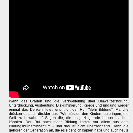
Wenn das Grauen und die Verzweifelung über Umweltzerstörung,
Unterdrückung, Ausbeutung, Diskriminierung, Kriege und und und wieder
einmal das Denken flutet, ertönt oft der Ruf "Mehr Bildung". Manche
drücken es auch direkter aus: "Wir müssen den Kindern beibringen, die
Welt zu bewahren." Sagen die, die es jetzt gerade besser machen
könnten. Der Ruf nach mehr Bildung kommt vor allem aus dem
Bildungsbürger*innentum - und das ist nicht überraschend. Denn die
gehören der Generation an, die es eigentlich kapiert hatte und auch heute