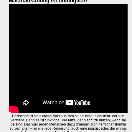
Machtausübung ist unmöglich!
Herrschaft ist stets etwas, was aus sich selbst heraus entsteht und sich
verstärkt. Denn es ist funktional, die Mittel der Macht zu nutzen, wenn sie
da sind. Das wird jeden Menschen dazu drängen, sich herrschaftsförmig
zu verhalten – so wie jede Regierung, auch eine marxistische, die einmal