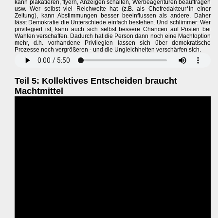
kann plakatieren, flyern, Anzeigen schalten, Werbeagenturen beauftragen
usw. Wer selbst viel Reichweite hat (z.B. als Chefredakteur*in einer
Zeitung), kann Abstimmungen besser beeinflussen als andere. Daher
lässt Demokratie die Unterschiede einfach bestehen. Und schlimmer: Wer
privilegiert ist, kann auch sich selbst bessere Chancen auf Posten bei
Wahlen verschaffen. Dadurch hat die Person dann noch eine Machtoption
mehr, d.h. vorhandene Privilegien lassen sich über demokratische
Prozesse noch vergrößeren - und die Ungleichheiten verschärfen sich.
Teil 5: Kollektives Entscheiden braucht
Machtmittel