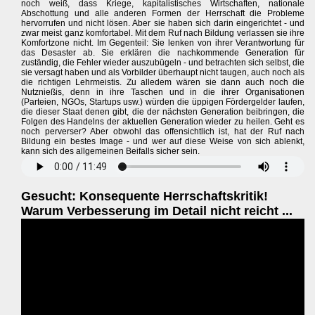
noch weiß, dass Kriege, kapitalistisches Wirtschaften, nationale
Abschottung und alle anderen Formen der Herrschaft die Probleme
hervorrufen und nicht lösen. Aber sie haben sich darin eingerichtet - und
zwar meist ganz komfortabel. Mit dem Ruf nach Bildung verlassen sie ihre
Komfortzone nicht. Im Gegenteil: Sie lenken von ihrer Verantwortung für
das Desaster ab. Sie erklären die nachkommende Generation für
zuständig, die Fehler wieder auszubügeln - und betrachten sich selbst, die
sie versagt haben und als Vorbilder überhaupt nicht taugen, auch noch als
die richtigen Lehrmeistis. Zu alledem wären sie dann auch noch die
Nutznießis, denn in ihre Taschen und in die ihrer Organisationen
(Parteien, NGOs, Startups usw.) würden die üppigen Fördergelder laufen,
die dieser Staat denen gibt, die der nächsten Generation beibringen, die
Folgen des Handelns der aktuellen Generation wieder zu heilen. Geht es
noch perverser? Aber obwohl das offensichtlich ist, hat der Ruf nach
Bildung ein bestes Image - und wer auf diese Weise von sich ablenkt,
kann sich des allgemeinen Beifalls sicher sein.
Gesucht: Konsequente Herrschaftskritik!
Warum Verbesserung im Detail nicht reicht ...