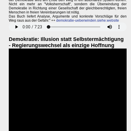
der Demokratie wird am Ende den Weg in ein autoritäres System ebnen.
Nicht ein mehr an "Volksherrschaft", sondern die Überwindung der
Demokratie in Richtung einer Gesellschaft der gleichberechtigten, freien
Menschen in freien Vereinbarungen ist nötig.
Das Buch liefert Analyse, Argumente und konkrete Vorschläge für den
Weg raus aus der Gefahr." ++
demokratie-ueberwinden.siehe.website
Demokratie: Illusion statt Selbstermächtigung
- Regierungswechsel als einzige Hoffnung