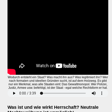
Wodurch entsteht ein Staat? Was macht ihn aus? Was legitimiert ihn? Wer
nach formalen und ideellen Gründen sucht, ist auf dem Holzweg. Es gibt
nur ein Merkmal, was alle Staaten eint: Das Gewaltmonopol. Wer Polizei,
Justiz, Armee usw. befehligt, ist der Staat - egal welche Rechtsform er hat.
Was ist und wie wirkt Herrschaft? Neutrale