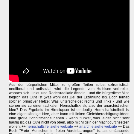
Aus der bürgerlichen Mitte, zu großen Teilen selbst extremistisch
neoliberal und antisozial, wird die Legende vom Hufeisen verbreitet,
wonach sich Links- und Rechtsradikale ähneln - und die bürgerliche Mitte
folglich das Gute ist (was wohl das Ziel der Erzählung ist). Doch fernab
solcher primitiver Hetze: Was unterscheidet rechts und links - und wie
stehen sie zu einer radikalen Herrschaftskritik, also der anarchistischen
Idee? Das Ergebnis im Hirnstupser ist eindeutig: Herrschaftsfreiheit ist
eine eigenständige Idee, aber kann mit linken Gleichberechtigungsideen
eine große Schnittmenge haben - wenn "Linke", was leider nicht sehr
häufig ist, das Gute nicht von oben, also mit Mitteln der Macht durchsetzen
wollen. ++
herrschaftsfrei.siehe.website
++
anarchie.siehe.website
++ Das
Buch "Freie Menschen in freien Vereinbarungen" ist als umfassende