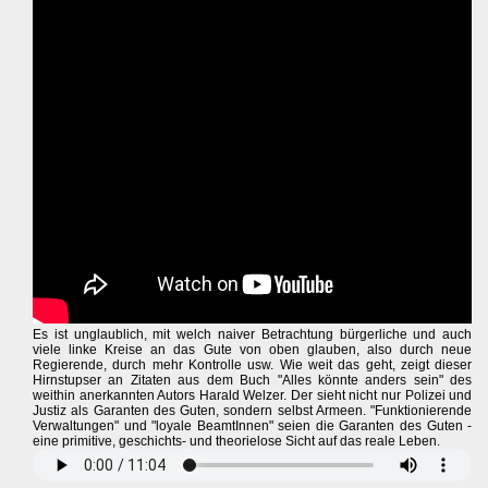
Es ist unglaublich, mit welch naiver Betrachtung bürgerliche und auch
viele linke Kreise an das Gute von oben glauben, also durch neue
Regierende, durch mehr Kontrolle usw. Wie weit das geht, zeigt dieser
Hirnstupser an Zitaten aus dem Buch "Alles könnte anders sein" des
weithin anerkannten Autors Harald Welzer. Der sieht nicht nur Polizei und
Justiz als Garanten des Guten, sondern selbst Armeen. "Funktionierende
Verwaltungen" und "loyale BeamtInnen" seien die Garanten des Guten -
eine primitive, geschichts- und theorielose Sicht auf das reale Leben.