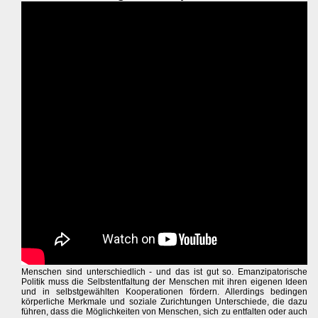
Menschen sind unterschiedlich - und das ist gut so. Emanzipatorische
Politik muss die Selbstentfaltung der Menschen mit ihren eigenen Ideen
und in selbstgewählten Kooperationen fördern. Allerdings bedingen
körperliche Merkmale und soziale Zurichtungen Unterschiede, die dazu
führen, dass die Möglichkeiten von Menschen, sich zu entfalten oder auch