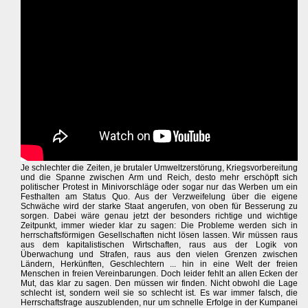
Je schlechter die Zeiten, je brutaler Umweltzerstörung, Kriegsvorbereitung
und die Spanne zwischen Arm und Reich, desto mehr erschöpft sich
politischer Protest in Minivorschläge oder sogar nur das Werben um ein
Festhalten am Status Quo. Aus der Verzweifelung über die eigene
Schwäche wird der starke Staat angerufen, von oben für Besserung zu
sorgen. Dabei wäre genau jetzt der besonders richtige und wichtige
Zeitpunkt, immer wieder klar zu sagen: Die Probleme werden sich in
herrschaftsförmigen Gesellschaften nicht lösen lassen. Wir müssen raus
aus dem kapitalistischen Wirtschaften, raus aus der Logik von
Überwachung und Strafen, raus aus den vielen Grenzen zwischen
Ländern, Herkünften, Geschlechtern ... hin in eine Welt der freien
Menschen in freien Vereinbarungen. Doch leider fehlt an allen Ecken der
Mut, das klar zu sagen. Den müssen wir finden. Nicht obwohl die Lage
schlecht ist, sondern weil sie so schlecht ist. Es war immer falsch, die
Herrschaftsfrage auszublenden, nur um schnelle Erfolge in der Kumpanei