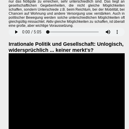
nur das Nötigste zu erreichen, sehr unterschiedlich sind. Das liegt an
gesellschaftlichen Gegebenheiten, die nicht gleiche Möglichkeiten
schaffen, sondern Unterschiede z.B. beim Reichtum, bei der Mobilität, bei
Chancen auf Wohnung und andere Versorgung usw. verstärken. Auch in
politischer Bewegung werden solche unterschiedlichen Möglichkeiten oft
gleichgültig missachtet. Aktiv gleiche Möglichkeiten zu schaffen, ist überall
eine große, aber wichtige Voraussetzung.
Irrationale Politik und Gesellschaft: Unlogisch,
widersprüchlich ... keiner merkt's?