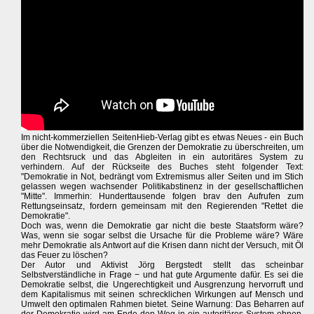
Im nicht-kommerziellen SeitenHieb-Verlag gibt es etwas Neues - ein Buch
über die Notwendigkeit, die Grenzen der Demokratie zu überschreiten, um
den Rechtsruck und das Abgleiten in ein autoritäres System zu
verhindern. Auf der Rückseite des Buches steht folgender Text:
"Demokratie in Not, bedrängt vom Extremismus aller Seiten und im Stich
gelassen wegen wachsender Politikabstinenz in der gesellschaftlichen
"Mitte". Immerhin: Hunderttausende folgen brav den Aufrufen zum
Rettungseinsatz, fordern gemeinsam mit den Regierenden "Rettet die
Demokratie".
Doch was, wenn die Demokratie gar nicht die beste Staatsform wäre?
Was, wenn sie sogar selbst die Ursache für die Probleme wäre? Wäre
mehr Demokratie als Antwort auf die Krisen dann nicht der Versuch, mit Öl
das Feuer zu löschen?
Der Autor und Aktivist Jörg Bergstedt stellt das scheinbar
Selbstverständliche in Frage − und hat gute Argumente dafür. Es sei die
Demokratie selbst, die Ungerechtigkeit und Ausgrenzung hervorruft und
dem Kapitalismus mit seinen schrecklichen Wirkungen auf Mensch und
Umwelt den optimalen Rahmen bietet. Seine Warnung: Das Beharren auf