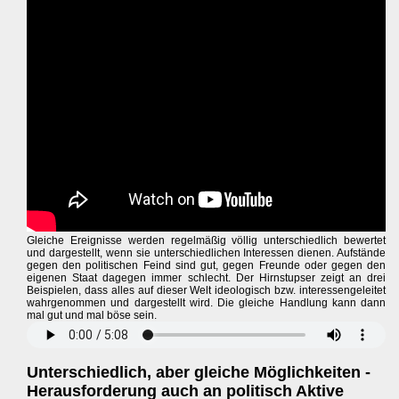
Gleiche Ereignisse werden regelmäßig völlig unterschiedlich bewertet
und dargestellt, wenn sie unterschiedlichen Interessen dienen. Aufstände
gegen den politischen Feind sind gut, gegen Freunde oder gegen den
eigenen Staat dagegen immer schlecht. Der Hirnstupser zeigt an drei
Beispielen, dass alles auf dieser Welt ideologisch bzw. interessengeleitet
wahrgenommen und dargestellt wird. Die gleiche Handlung kann dann
mal gut und mal böse sein.
Unterschiedlich, aber gleiche Möglichkeiten -
Herausforderung auch an politisch Aktive