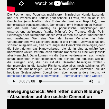
Die Rechten und Populistis mobilisieren inzwischen Hunderttausende,
und der Prozess des Zerfalls geht schnell. Er wird, wie so oft in der
Geschichte (einschließlich des Endes der Weimarer Republik), ganz
demokratisch vonstattengehen. Demokratie formt Menschen zu Massen -
und die sind dann anfällig für populistische Zuspitzungen und
entsprechend auftretende "starke Männer". Die Trumps, Mileis, Putin,
Selenskyjs oder Netanjahus dieser Welt werden die Macht übernehmen
und ausbauen. Wer eine Welt der freien Menschen in freien
Vereinbarungen, wer Gleichberechtigung und Frieden, Umweltschutz und
sozialen Ausgleich will, darf nicht länger die Demokratie verteidigen, denn
die liefert denen das Handwerkzeug, die sie in eine autoritäre Welt
überwinden wollen. Wir brauchen Mut und Konzepte für eine Welt jenseits
aller Herrschaft. Dann können wir die Systemverdrossenen auch wieder
für uns gewinnen. Vielen folgen jetzt den Rechten und Populistis, weil die
die einzigen sind, die das aktuelle Desaster beseitigen wollen -
dummerweise in die falsche Richtung, also alles noch schlimmer. Wir
können sie nur besiegen, wenn wir auch Zukünfte entwerfen, die die
heutigen Systemlogiken überwinden, aber eben anders herum. ++
demokratie-ueberwinden.siehe.website
++
herrschaftsfrei.siehe.website
Bewegungscheck: Welt retten durch Bildung?
- Abschieben auf die nächste Generation