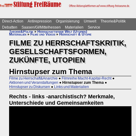
Direct-Action
Antirepression
Organisierung
Umwelt
Theorie&Politik
Debatten
Saasen/GI/Mittelhessen
Materialien
Service
Theorie&Politik
»
Herrschaftsfreie Welt (Utopien)
Materialien
»
Filme und Videos
»
Herrschaft & Utopie
FILME ZU HERRSCHAFTSKRITIK,
GESELLSCHAFTSFORMEN,
ZUKÜNFTE, UTOPIEN
Hirnstupser zum Thema
Filme zu Herrschaft&Anarchie
●
Filmreihe Macht-Kapital-Recht
●
Aktionen und Veranstaltungen
●
Hirnstupser zum Thema
●
Hirnstupser zu Diskursen
●
Links und Materialien
Rechts - links -anarchistisch? Merkmale,
Unterschiede und Gemeinsamkeiten