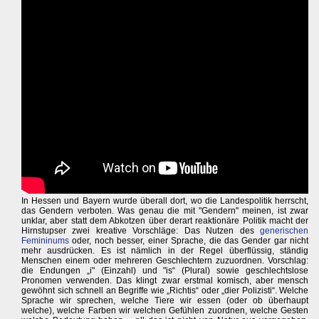
In Hessen und Bayern wurde überall dort, wo die Landespolitik herrscht,
das Gendern verboten. Was genau die mit "Gendern" meinen, ist zwar
unklar, aber statt dem Abkotzen über derart reaktionäre Politik macht der
Hirnstupser zwei kreative Vorschläge: Das Nutzen des
generischen
Femininums
oder, noch besser, einer Sprache, die das Gender gar nicht
mehr ausdrücken. Es ist nämlich in der Regel überflüssig, ständig
Menschen einem oder mehreren Geschlechtern zuzuordnen. Vorschlag:
die Endungen „i" (Einzahl) und "is“ (Plural) sowie geschlechtslose
Pronomen verwenden. Das klingt zwar erstmal komisch, aber mensch
gewöhnt sich schnell an Begriffe wie „Richtis“ oder „dier Polizisti“. Welche
Sprache wir sprechen, welche Tiere wir essen (oder ob überhaupt
welche), welche Farben wir welchen Gefühlen zuordnen, welche Gesten