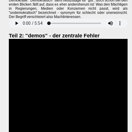
Demokratie. "Demokratisch" steht heutzutage für "gut", doch schon bei den
ersten Blicken fällt auf, dass es eher andersherum ist: Was den Mächtigen
in Regierungen, Medien oder Konzernen nicht passt, wird als
"undemokratisch" bezeichnet - synonym für schlecht oder unerwünscht.
Der Begriff verschleiert also Machtinteressen.
Teil 2: "demos" - der zentrale Fehler