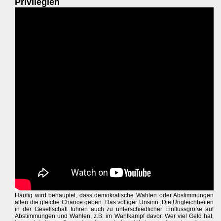
Privilegien
Häufig wird behauptet, dass demokratische Wahlen oder Abstimmungen
allen die gleiche Chance geben. Das völliger Unsinn. Die Ungleichheiten
in der Gesellschaft führen auch zu unterschiedlicher Einflussgröße auf
Abstimmungen und Wahlen, z.B. im Wahlkampf davor. Wer viel Geld hat,