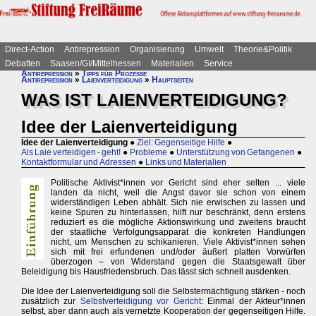
Direct-Action
Antirepression
Organisierung
Umwelt
Theorie&Politik
Debatten
Saasen/GI/Mittelhessen
Materialien
Service
Antirepression
»
Tipps für Prozesse
Antirepression
»
Laienverteidigung
»
Hauptseiten
WAS IST LAIENVERTEIDIGUNG?
Idee der Laienverteidigung
Idee der Laienverteidigung
●
Ziel: Gegenseitige Hilfe
●
Als Laie verteidigen - geht!
●
Probleme
●
Unterstützung von Gefangenen
●
Kontaktformular und Adressen
●
Links und Materialien
Politische Aktivist*innen vor Gericht sind eher selten ... viele
landen da nicht, weil die Angst davor sie schon von einem
widerständigen Leben abhält. Sich nie erwischen zu lassen und
keine Spuren zu hinterlassen, hilft nur beschränkt, denn erstens
reduziert es die mögliche Aktionswirkung und zweitens braucht
der staatliche Verfolgungsapparat die konkreten Handlungen
nicht, um Menschen zu schikanieren. Viele Aktivist*innen sehen
sich mit frei erfundenen und/oder äußert platten Vorwürfen
überzogen – von Widerstand gegen die Staatsgewalt über
Beleidigung bis Hausfriedensbruch. Das lässt sich schnell ausdenken.
Die Idee der Laienverteidigung soll die Selbstermächtigung stärken - noch
zusätzlich zur
Selbstverteidigung vor Gericht
: Einmal der Akteur*innen
selbst, aber dann auch als vernetzte Kooperation der gegenseitigen Hilfe.