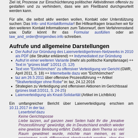
Ziel ist, Prozesse zur Einschüchterung politischer AktivistInnen offensiv zu
gestalten und zu verhindern, dass wie am Fließband durchgeurteilt
werden kann.
Für alle, die selbst aktiv werden wollen, Kontakt oder Unterstützung
suchen: Das
Info- und Kontaktformular
! Bei Hilfeanfragen brauchen wir für
den weiteren Kontakt Informationen zum Tatvorwurf, dem Verfahrensstand
usw. Dafür könnt Ihr das
Formular ausfüllen
oder an
law_and_order@nirgendwo.info
schreiben.
Aufrufe und allgemeine Darstellungen
Der Aufruf zur Gründung des LaienverteidigerInnen-Netzwerks in 2010
als PDF
(die Struktur erklärend) ++
Indymediatext zur Gründung
Aufruf in einer weiteren Variante
(mehr als politische Kampfansage) ++
Text in "grünes blatt" 1/2011 (S. 12f)
Text von "Eichhörnchen" zu offensiver Verteidigung vor Gericht
(GWR,
April 2011, S. 18) ++
Internetseite dazu
von "Eichhörnchen"
taz am 26.5.2011
über offensive Prozessführung ++ Artikel
"
Strafverteidiger ohne Robe
" in: taz, 24.12.2016
Strategien zu Verteidigung und offensiven Aktionen im Gerichtssaal
(
grünes blatt 2/2011, S. 24-25
)
Laienverteidigung als Knast-Solidarität
(Artikel im Lichtblick)
Ein umfangreicher Bericht über Laienverteidigung erschien am
10.11.2017 in der taz
.
Leserbrief dazu
Keine Gerichtsposse
Liebe tazzen, auf ganzen zwei Seiten habt Ihr die „kreative
Prozessführung“ gewürdigt, die in Deutschland endlich wieder
eine gewisse Belebung erfährt. Dafür, dass dem Thema so viel
Raum gewidmet wurde, möchte man meinen, es sei