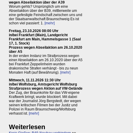
wegen Abseilaktion über der A39
Worum gehts? Ursprünglich um eine
Abseilaktion über der B39, mittlerweile um
eine gefestigte Feindschaft zwischen uns und
der Staatsanwaltschaft Braunschweig Es ist
schon viel passiert: 1.
[mehr]
Freitag, 23.10.2026 08:00 Uhr
in/bei Frankfurt (Main), Landgericht
Frankfurt am Main, Hammelsgasse 1 (Saal
17, 1. Stock)
Prozess wegen Abseilaktion am 26.10.2020
über A5
In der ersten Instanz im Strafprozess wegen
einer Abseilaktion am 26.10.2020 über der A5
bei Frankfurt Zeppelinheim wurden
drakonische Strafen verhängt - bis zu neun
Monaten Haft (auf Bewährung).
[mehr]
Mittwoch, 11.11.2026 11:30 Uhr
in/bei Wolfsburg, Amtsgericht Wolfsburg
Strafprozess wegen Aktion auf VW-Gelände
Der Zug, der Braunkohle für das VW-eigene
Kraftwerk bringt, wurde blockiert. Mit dabei
war der Journalist Jörg Bergstedt, der wegen
seinen kritischen Filmen bei der Justiz und
Polizei in Raum Braunschweig/Wolfsburg
verhasst ist.
[mehr]
Weiterlesen