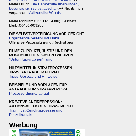
Kreis Gießen: B49-Neubau verhindern
++
Neues Buch:
Die Demokratie überwinden,
bevor sie sich selbst abschafft
++ Nichts mehr
verpassen:
Mailverteiler&Chats
Neue Mobilnr.: 015511439808), Festnetz
bleibt 06401-903283
DIE SELBSTVERTEIDIGUNG VOR GERICHT
Ergänzende Seiten und Links
Offensive Prozessführung, Rechtstipps
FILME ZU POLIZEI, JUSTIZ UND DEN
MÖGLICHKEITEN, SICH ZU WEHREN
"Unter Paragraphen" I und II
HILFSMITTEL IN STRAFPROZESSEN:
TIPPS, ANTRÄGE, MATERIAL
Tipps, Gesetze und Hinweise
BEISPIELE UND VORLAGEN FÜR
ANTRÄGE FÜR STRAFPROZESSE
Prozessordnung/-ablauf
KREATIVE ANTIREPRESSION:
AKTIONSMETHODEN, TIPPS, RECHT
Trainings: Gerichtsprozesse und
Polizeikontakt
Werbung