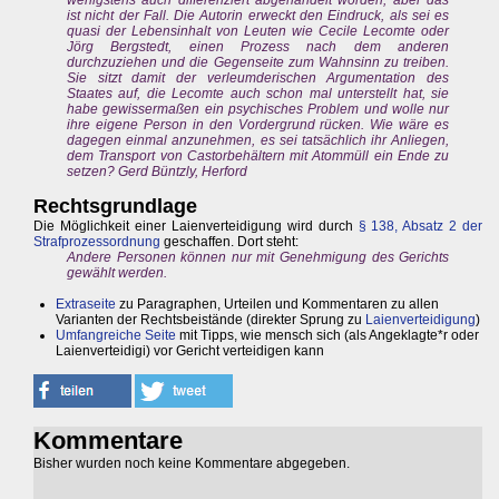
wenigstens auch differenziert abgehandelt worden, aber das
ist nicht der Fall. Die Autorin erweckt den Eindruck, als sei es
quasi der Lebensinhalt von Leuten wie Cecile Lecomte oder
Jörg Bergstedt, einen Prozess nach dem anderen
durchzuziehen und die Gegenseite zum Wahnsinn zu treiben.
Sie sitzt damit der verleumderischen Argumentation des
Staates auf, die Lecomte auch schon mal unterstellt hat, sie
habe gewissermaßen ein psychisches Problem und wolle nur
ihre eigene Person in den Vordergrund rücken. Wie wäre es
dagegen einmal anzunehmen, es sei tatsächlich ihr Anliegen,
dem Transport von Castorbehältern mit Atommüll ein Ende zu
setzen? Gerd Büntzly, Herford
Rechtsgrundlage
Die Möglichkeit einer Laienverteidigung wird durch
§ 138, Absatz 2 der
Strafprozessordnung
geschaffen. Dort steht:
Andere Personen können nur mit Genehmigung des Gerichts
gewählt werden.
Extraseite
zu Paragraphen, Urteilen und Kommentaren zu allen
Varianten der Rechtsbeistände (direkter Sprung zu
Laienverteidigung
)
Umfangreiche Seite
mit Tipps, wie mensch sich (als Angeklagte*r oder
Laienverteidigi) vor Gericht verteidigen kann
Kommentare
Bisher wurden noch keine Kommentare abgegeben.