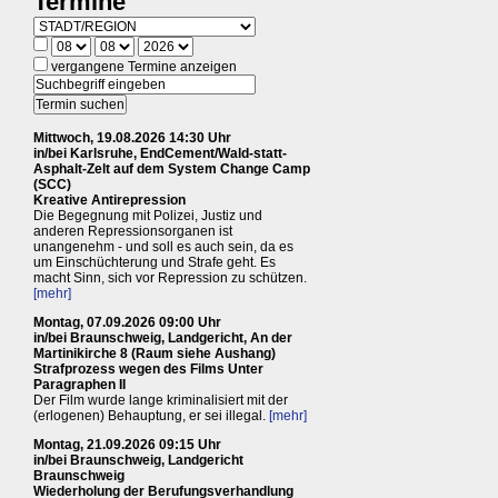
Termine
vergangene Termine anzeigen
Mittwoch, 19.08.2026 14:30 Uhr
in/bei Karlsruhe, EndCement/Wald-statt-
Asphalt-Zelt auf dem System Change Camp
(SCC)
Kreative Antirepression
Die Begegnung mit Polizei, Justiz und
anderen Repressionsorganen ist
unangenehm - und soll es auch sein, da es
um Einschüchterung und Strafe geht. Es
macht Sinn, sich vor Repression zu schützen.
[mehr]
Montag, 07.09.2026 09:00 Uhr
in/bei Braunschweig, Landgericht, An der
Martinikirche 8 (Raum siehe Aushang)
Strafprozess wegen des Films Unter
Paragraphen II
Der Film wurde lange kriminalisiert mit der
(erlogenen) Behauptung, er sei illegal.
[mehr]
Montag, 21.09.2026 09:15 Uhr
in/bei Braunschweig, Landgericht
Braunschweig
Wiederholung der Berufungsverhandlung