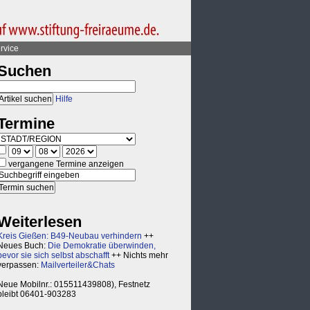
rvice
Suchen
Hilfe
Termine
vergangene Termine anzeigen
Weiterlesen
Kreis Gießen: B49-Neubau verhindern
++
Neues Buch:
Die Demokratie überwinden,
bevor sie sich selbst abschafft
++ Nichts mehr
verpassen:
Mailverteiler&Chats
Neue Mobilnr.: 015511439808), Festnetz
bleibt 06401-903283