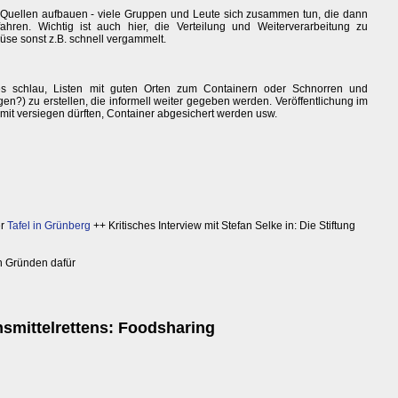
er Quellen aufbauen - viele Gruppen und Leute sich zusammen tun, die dann
ren. Wichtig ist auch hier, die Verteilung und Weiterverarbeitung zu
üse sonst z.B. schnell vergammelt.
es schlau, Listen mit guten Orten zum Containern oder Schnorren und
n?) zu erstellen, die informell weiter gegeben werden. Veröffentlichung im
amit versiegen dürften, Container abgesichert werden usw.
er
Tafel in Grünberg
++ Kritisches Interview mit Stefan Selke in: Die Stiftung
 Gründen dafür
smittelrettens: Foodsharing