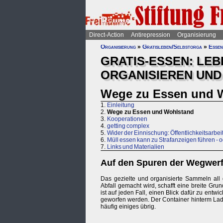
Direct-Action
Antirepression
Organisierung
Organisierung
»
Gratisleben/Selbstorga
»
Essen
GRATIS-ESSEN: LE
ORGANISIEREN UND
Wege zu Essen und 
1.
Einleitung
2.
Wege zu Essen und Wohlstand
3.
Kooperationen
4.
getting complex
5.
Wider der Einnischung: Öffentlichkeitsarbei
6.
Müll essen kann zu Strafanzeigen führen - o
7.
Links und Materialien
Auf den Spuren der Wegwerf
Das gezielte und organisierte Sammeln all
Abfall gemacht wird, schafft eine breite Grun
ist auf jeden Fall, einen Blick dafür zu ent
geworfen werden. Der Container hinterm Lade
häufig einiges übrig.