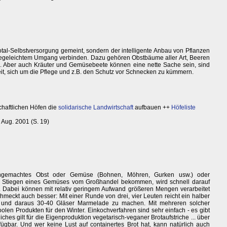
Total-Selbstversorgung gemeint, sondern der intelligente Anbau von Pflanzen
pflegeleichtem Umgang verbinden. Dazu gehören Obstbäume aller Art, Beeren
. Aber auch Kräuter und Gemüsebeete können eine nette Sache sein, sind
eit, sich um die Pflege und z.B. den Schutz vor Schnecken zu kümmern.
haftlichen Höfen die
solidarische Landwirtschaft
aufbauen ++
Höfeliste
D Aug. 2001 (S. 19)
ingemachtes Obst oder Gemüse (Bohnen, Möhren, Gurken usw.) oder
ere Stiegen eines Gemüses vom Großhandel bekommen, wird schnell darauf
. Dabei können mit relativ geringem Aufwand größeren Mengen verarbeitet
schmeckt auch besser: Mit einer Runde von drei, vier Leuten reicht ein halber
 und daraus 30-40 Gläser Marmelade zu machen. Mit mehreren solcher
olen Produkten für den Winter. Einkochverfahren sind sehr einfach - es gibt
es gilt für die Eigenproduktion vegetarisch-veganer Brotaufstriche ... über
fügbar. Und wer keine Lust auf containertes Brot hat, kann natürlich auch