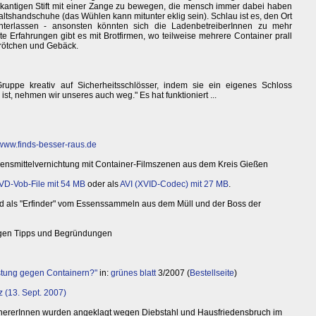
eikantigen Stift mit einer Zange zu bewegen, die mensch immer dabei haben
tshandschuhe (das Wühlen kann mitunter eklig sein). Schlau ist es, den Ort
interlassen - ansonsten könnten sich die LadenbetreiberInnen zu mehr
te Erfahrungen gibt es mit Brotfirmen, wo teilweise mehrere Container prall
 Brötchen und Gebäck.
ruppe kreativ auf Sicherheitsschlösser, indem sie ein eigenes Schloss
st, nehmen wir unseres auch weg." Es hat funktioniert ...
www.finds-besser-raus.de
bensmittelvernichtung mit Container-Filmszenen aus dem Kreis Gießen
VD-Vob-File mit 54 MB
oder als
AVI (XVID-Codec) mit 27 MB
.
nd als "Erfinder" vom Essenssammeln aus dem Müll und der Boss der
igen Tipps und Begründungen
üstung gegen Containern?"
in:
grünes blatt
3/2007 (
Bestellseite
)
z (13. Sept. 2007)
ainererInnen wurden angeklagt wegen Diebstahl und Hausfriedensbruch im