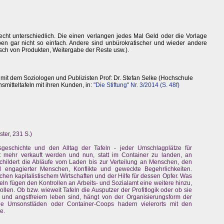
 recht unterschiedlich. Die einen verlangen jedes Mal Geld oder die Vorlage
leben gar nicht so einfach. Andere sind unbürokratischer und wieder andere
sch von Produkten, Weitergabe der Reste usw.).
t dem Soziologen und Publizisten Prof: Dr. Stefan Selke (Hochschule
itteltafeln mit ihren Kunden, in:
"Die Stiftung" Nr. 3/2014 (S. 48f)
ter, 231 S.)
gsgeschichte und den Alltag der Tafeln - jeder Umschlagplätze für
t mehr verkauft werden und nun, statt im Container zu landen, an
schildert die Abläufe vom Laden bis zur Verteilung an Menschen, den
al engagierter Menschen, Konflikte und geweckte Begehrlichkeiten.
schen kapitalistischem Wirtschaften und der Hilfe für dessen Opfer. Was
feln fügen den Kontrollen an Arbeits- und Sozialamt eine weitere hinzu,
wollen. Ob bzw. wieweit Tafeln die Ausputzer der Profitlogik oder ob sie
und angstfreiem leben sind, hängt von der Organisierungsform der
wie Umsonstläden oder Container-Coops hadern vielerorts mit den
e.