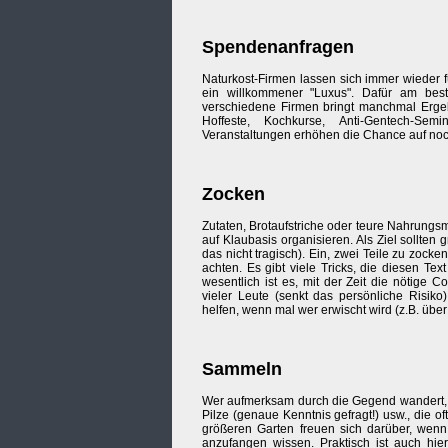
Spendenanfragen
Naturkost-Firmen lassen sich immer wieder fü
ein willkommener "Luxus". Dafür am best
verschiedene Firmen bringt manchmal Ergebn
Hoffeste, Kochkurse, Anti-Gentech-Semi
Veranstaltungen erhöhen die Chance auf no
Zocken
Zutaten, Brotaufstriche oder teure Nahrungsm
auf Klaubasis organisieren. Als Ziel sollte
das nicht tragisch). Ein, zwei Teile zu zocke
achten. Es gibt viele Tricks, die diesen Te
wesentlich ist es, mit der Zeit die nötige 
vieler Leute (senkt das persönliche Risiko
helfen, wenn mal wer erwischt wird (z.B. übe
Sammeln
Wer aufmerksam durch die Gegend wandert, t
Pilze (genaue Kenntnis gefragt!) usw., die 
größeren Garten freuen sich darüber, wen
anzufangen wissen. Praktisch ist auch hie