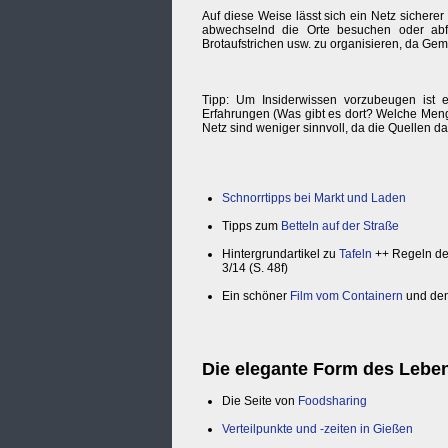
Auf diese Weise lässt sich ein Netz sicher
abwechselnd die Orte besuchen oder abfah
Brotaufstrichen usw. zu organisieren, da Gem
Tipp: Um Insiderwissen vorzubeugen ist 
Erfahrungen (Was gibt es dort? Welche Menge
Netz sind weniger sinnvoll, da die Quellen d
Schnorrtipps bei Markt und Laden
Tipps zum
Betteln auf der Straße
Hintergrundartikel zu
Tafeln
++ Regeln d
3/14 (S. 48f)
Ein schöner
Film vom Containern
und den
Die elegante Form des Leben
Die Seite von
Foodsharing
Verteilpunkte und -zeiten in Gießen