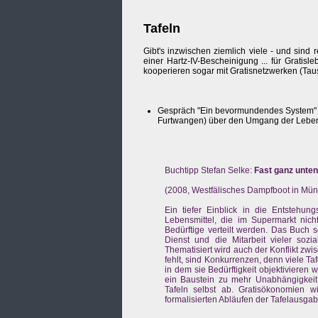
Tafeln
Gibt's inzwischen ziemlich viele - und sind
einer Hartz-IV-Bescheinigung ... für Gratis
kooperieren sogar mit Gratisnetzwerken (Tau
Gespräch "Ein bevormundendes System" mi
Furtwangen) über den Umgang der Lebensm
Buchtipp Stefan Selke:
Fast ganz unten
(2008, Westfälisches Dampfboot in Müns
Ein tiefer Einblick in die Entstehun
Lebensmittel, die im Supermarkt nich
Bedürftige verteilt werden. Das Buch 
Dienst und die Mitarbeit vieler sozi
Thematisiert wird auch der Konflikt zwi
fehlt, sind Konkurrenzen, denn viele Ta
in dem sie Bedürftigkeit objektivieren 
ein Baustein zu mehr Unabhängigkeit 
Tafeln selbst ab. Gratisökonomien 
formalisierten Abläufen der Tafelausgab