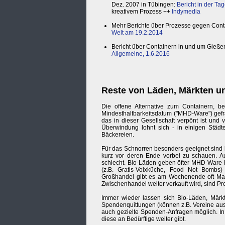
Dez. 2007 in Tübingen:
Bericht in der Ta
kreativem Prozess ++
Indymedia
Mehr Berichte über Prozesse gegen Cont
Welt am 19.2.2014
Bericht über Containern in und um Gießen
Allgemeine, 1.6.2016
Reste von Läden, Märkten u
Die offene Alternative zum Containern, 
Mindesthaltbarkeitsdatum ("MHD-Ware") gefra
das in dieser Gesellschaft verpönt ist und 
Überwindung lohnt sich - in einigen Städ
Bäckereien.
Für das Schnorren besonders geeignet sind 
kurz vor deren Ende vorbei zu schauen. Au
schlecht. Bio-Läden geben öfter MHD-Ware her
(z.B. Gratis-Volxküche, Food Not Bombs)
Großhandel gibt es am Wochenende oft Ma
Zwischenhandel weiter verkauft wird, sind Pr
Immer wieder lassen sich Bio-Läden, Mär
Spendenquittungen (können z.B. Vereine ausste
auch gezielte Spenden-Anfragen möglich. I
diese an Bedürftige weiter gibt.