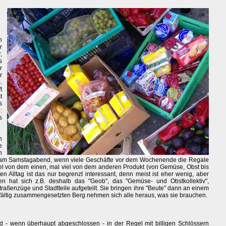
n
r
,
s
r
r
.
t
t
s
:
s
n
e
n
m am Samstagabend, wenn viele Geschäfte vor dem Wochenende die Regale
el von dem einen, mal viel von dem anderen Produkt (von Gemüse, Obst bis
ten Alltag ist das nur begrenzt interessant, denn meist ist eher wenig, aber
en hat sich z.B. deshalb das "Geob", das "Gemüse- und Obstkollektiv",
raßenzüge und Stadtteile aufgeteilt. Sie bringen ihre "Beute" dann an einem
fältig zusammengesetzten Berg nehmen sich alle heraus, was sie brauchen.
ind - wenn überhaupt abgeschlossen - in der Regel mit billigen Schlössern