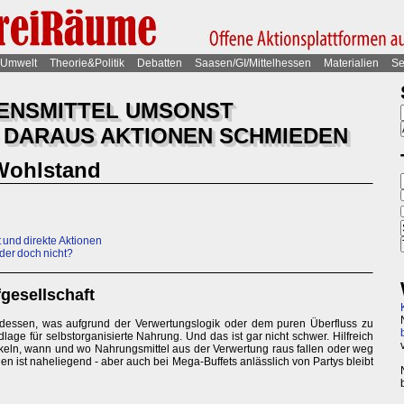
Umwelt
Theorie&Politik
Debatten
Saasen/GI/Mittelhessen
Materialien
Se
BENSMITTEL UMSONST
 DARAUS AKTIONEN SCHMIEDEN
Wohlstand
t und direkte Aktionen
der doch nicht?
gesellschaft
 dessen, was aufgrund der Verwertungslogik oder dem puren Überfluss zu
dlage für selbstorganisierte Nahrung. Und das ist gar nicht schwer. Hilfreich
wickeln, wann und wo Nahrungsmittel aus der Verwertung raus fallen oder weg
n ist naheliegend - aber auch bei Mega-Buffets anlässlich von Partys bleibt