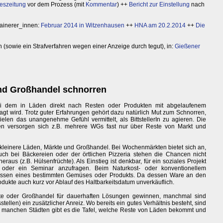
geszeitung
vor dem Prozess (mit
Kommentar
) ++
Bericht zur Einstellung
nach
ainerer_innen:
Februar 2014 in Witzenhausen
++
HNA am 20.2.2014
++
Die
 (sowie ein Strafverfahren wegen einer Anzeige durch tegut), in:
Gießener
nd Großhandel schnorren
bei dem in Läden direkt nach Resten oder Produkten mit abgelaufenem
gt wird. Trotz guter Erfahrungen gehört dazu natürlich Mut zum Schnorren,
vielen das unangenehme Gefühl vermittelt, als BittstellerIn zu agieren. Die
ten versorgen sich z.B. mehrere WGs fast nur über Reste von Markt und
kleinere Läden, Märkte und Großhandel. Bei Wochenmärkten bietet sich an,
ch bei Bäckereien oder der örtlichen Pizzeria stehen die Chancen nicht
aus (z.B. Hülsenfrüchte). Als Einstieg ist denkbar, für ein soziales Projekt
 oder ein Seminar anzufragen. Beim Naturkost- oder konventionellem
ssen eines bestimmten Gemüses oder Produkts. Da dessen Ware an den
odukte auch kurz vor Ablauf des Haltbarkeitsdatum unverkäuflich.
kte oder Großhandel für dauerhaften Lösungen gewinnen, manchmal sind
llen) ein zusätzlicher Anreiz. Wo bereits ein gutes Verhältnis besteht, sind
n manchen Städten gibt es die Tafel, welche Reste von Läden bekommt und