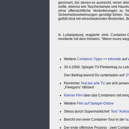
gesichert, bei denen es ausreicht, einen dr
sollte, ebenso wie Taschenlampe und Haushal
ohne offensichtliche Veränderungen zu h
Sicherheitsvorkehrungen genötigt fühlen. Gu
gefüllt sind mit verschiedensten Brotsorten,
In Ludwigsburg reagierte eine Container-G
montierte mit dem Hinweis: "Wenn eures weg i
Weitere
Container-Tipps
++
Infoseite
auf
30.4.2006: Spiegel-TV-Filmbeitrag zu Le
Den Beitrag kannst Du runterladen auf:
D
Peinlicher
Text bei arte TV
, wo sich jema
„Freegans“ stilisiert
Kleiner Film
über das Containern mit ein
Weitere
Film auf Spiegel-Online
Stress durch Supermarktchef:
Text "Aufr
Bericht von einer Container-Tour in der
ta
Der erste offensive Prozess - zwei Cont