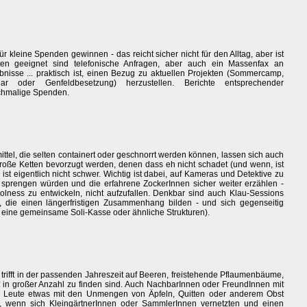
r kleine Spenden gewinnen - das reicht sicher nicht für den Alltag, aber ist
en geeignet sind telefonische Anfragen, aber auch ein Massenfax an
isse ... praktisch ist, einen Bezug zu aktuellen Projekten (Sommercamp,
nar oder Genfeldbesetzung) herzustellen. Berichte entsprechender
chmalige Spenden.
ittel, die selten containert oder geschnorrt werden können, lassen sich auch
n große Ketten bevorzugt werden, denen dass eh nicht schadet (und wenn, ist
n ist eigentlich nicht schwer. Wichtig ist dabei, auf Kameras und Detektive zu
xt sprengen würden und die erfahrene ZockerInnen sicher weiter erzählen -
Coolness zu entwickeln, nicht aufzufallen. Denkbar sind auch Klau-Sessions
), die einen längerfristigen Zusammenhang bilden - und sich gegenseitig
r eine gemeinsame Soli-Kasse oder ähnliche Strukturen).
rifft in der passenden Jahreszeit auf Beeren, freistehende Pflaumenbäume,
oft in großer Anzahl zu finden sind. Auch NachbarInnen oder FreundInnen mit
n Leute etwas mit den Unmengen von Äpfeln, Quitten oder anderem Obst
r, wenn sich KleingärtnerInnen oder SammlerInnen vernetzten und einen