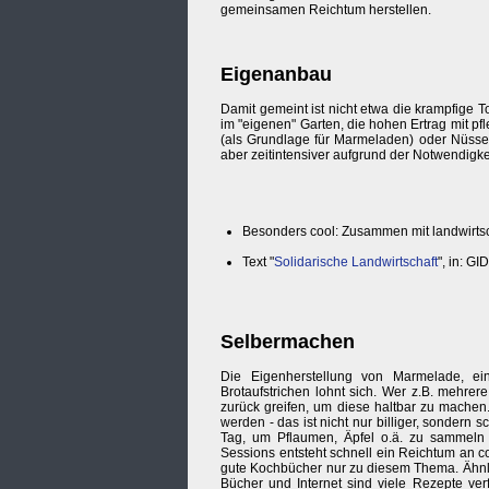
gemeinsamen Reichtum herstellen.
Eigenanbau
Damit gemeint ist nicht etwa die krampfige 
im "eigenen" Garten, die hohen Ertrag mit 
(als Grundlage für Marmeladen) oder Nüsse
aber zeitintensiver aufgrund der Notwendigk
Besonders cool: Zusammen mit landwirtsc
Text "
Solidarische Landwirtschaft
", in: GI
Selbermachen
Die Eigenherstellung von Marmelade, e
Brotaufstrichen lohnt sich. Wer z.B. mehr
zurück greifen, um diese haltbar zu machen
werden - das ist nicht nur billiger, sondern 
Tag, um Pflaumen, Äpfel o.ä. zu sammeln
Sessions entsteht schnell ein Reichtum an co
gute Kochbücher nur zu diesem Thema. Ähnlich
Bücher und Internet sind viele Rezepte ver