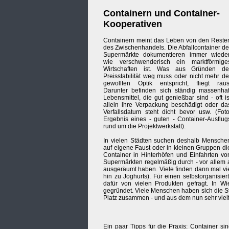
Containern und Container-
Kooperativen
Containern meint das Leben von den Reste
des Zwischenhandels. Die Abfallcontainer de
Supermärkte dokumentieren immer wieder
wie verschwenderisch ein marktförmige
Wirtschaften ist. Was aus Gründen de
Preisstabilität weg muss oder nicht mehr de
gewollten Optik entspricht, fliegt raus
Darunter befinden sich ständig massenhaf
Lebensmittel, die gut genießbar sind - oft is
allein ihre Verpackung beschädigt oder da
Verfallsdatum steht dicht bevor usw. (Foto
Ergebnis eines - guten - Container-Ausflug
rund um die Projektwerkstatt).
In vielen Städten suchen deshalb Mensche
auf eigene Faust oder in kleinen Gruppen di
Container in Hinterhöfen und Einfahrten vo
Supermärkten regelmäßig durch - vor alle
ausgeräumt haben. Viele finden dann mal vi
hin zu Joghurts). Für einen selbstorganisier
dafür von vielen Produkten gefragt. In Wi
gegründet. Viele Menschen haben sich die St
Platz zusammen - und aus dem nun sehr viel
Ein paar Tipps für die Praxis: Container s