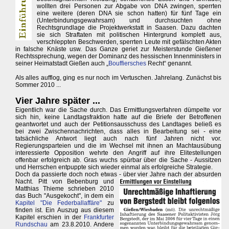
wollten drei Personen zur Abgabe von DNA zwingen, sperrten
eine weitere (deren DNA sie schon hatten) für fünf Tage ein
(Unterbindungsgewahrsam) und durchsuchten ohne
Rechtsgrundlage die Projektwerkstatt in Saasen. Dazu dachten
sie sich Straftaten mit politischen Hintergrund komplett aus,
verschleppten Beschwerden, sperrten Leute mit gefälschten Akten
in falsche Knäste usw. Das Ganze geriet zur Meisterstunde Gießener
Rechtssprechung, wegen der Dominanz des hessischen Innenministers in
seiner Heimatstadt Gießen auch „
Bouffiersches
Recht“ genannt.
Als alles aufflog, ging es nur noch im Vertuschen. Jahrelang. Zunächst bis
Sommer 2010 ...
Vier Jahre später ...
Eigentlich war die Sache durch. Das Ermittlungsverfahren dümpelte vor
sich hin, keine Landtagsfraktion hatte auf die Briefe der Betroffenen
geantwortet und auch der Petitionsausschuss des Landtages beließ es
bei zwei Zwischennachrichten, dass alles in Bearbeitung sei - eine
tatsächliche Antwort liegt auch nach fünf Jahren nicht vor.
Regierungsparteien und die im Wechsel mit ihnen an Machtausübung
interessierte Opposition wehrte den Angriff auf ihre Elitestellungen
offenbar erfolgreich ab. Gras wuchs spürbar über die Sache - Aussitzen
und Herrschen entpuppte sich wieder einmal als erfolgreiche Strategie.
Doch da passierte doch noch etwas - über vier Jahre nach der absurden
Nacht.
Pitt von Bebenburg und
Matthias Thieme schrieben 2010
das Buch "Ausgekocht", in dem ein
Kapitel "Die Federballaffäre"
zu
finden ist. Ein Auszug aus diesem
Kapitel erschien in der
Frankfurter
Rundschau
am 23.8.2010. Andere