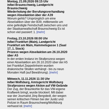
Montag, 21.09.2026 09:15 Uhr
in/bei Braunschweig, Landgericht
Braunschweig
Wiederholung der Berufungsverhandlung
wegen Abseilaktion über der A39
Worum gehts? Ursprünglich um eine
Abseilaktion über der B39, mittlerweile um
eine gefestigte Feindschaft zwischen uns und
der Staatsanwaltschaft Braunschweig Es ist
schon viel passiert: 1.
[mehr]
Freitag, 23.10.2026 08:00 Uhr
in/bei Frankfurt (Main), Landgericht
Frankfurt am Main, Hammelsgasse 1 (Saal
17, 1. Stock)
Prozess wegen Abseilaktion am 26.10.2020
über A5
In der ersten Instanz im Strafprozess wegen
einer Abseilaktion am 26.10.2020 über der A5
bei Frankfurt Zeppelinheim wurden
drakonische Strafen verhängt - bis zu neun
Monaten Haft (auf Bewährung).
[mehr]
Mittwoch, 11.11.2026 11:30 Uhr
in/bei Wolfsburg, Amtsgericht Wolfsburg
Strafprozess wegen Aktion auf VW-Gelände
Der Zug, der Braunkohle für das VW-eigene
Kraftwerk bringt, wurde blockiert. Mit dabei
war der Journalist Jörg Bergstedt, der wegen
seinen kritischen Filmen bei der Justiz und
Polizei in Raum Braunschweig/Wolfsburg
verhasst ist.
[mehr]