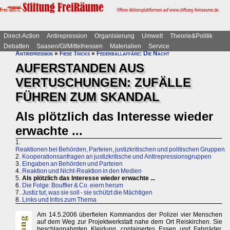
Direct-Action
Antirepression
Organisierung
Umwelt
Theorie&Politik
Debatten
Saasen/GI/Mittelhessen
Materialien
Service
Antirepression
»
Fiese Tricks
»
Federballaffäre: Die Nacht
AUFERSTANDEN AUS
VERTUSCHUNGEN: ZUFÄLLE
FÜHREN ZUM SKANDAL
Als plötzlich das Interesse wieder
erwachte ...
1.
Reaktionen bei Behörden, Parteien, justizkritischen und politischen Gruppen
2.
Kooperationsanfragen an justizkritische und Antirepressionsgruppen
3.
Eingaben an Behörden und Parteien
4.
Reaktion und Nicht-Reaktion in den Medien
5.
Als plötzlich das Interesse wieder erwachte ...
6.
Die Folge: Bouffier & Co. eiern herum
7.
Justiz tut, was sie soll - sie schützt die Mächtigen
8.
Links und Infos zum Thema
Am 14.5.2006 überfielen Kommandos der Polizei vier Menschen
auf dem Weg zur Projektwerkstatt nahe dem Ort Reiskirchen. Sie
beschlagnahmten Kleidung, containertes Essen und Fahrräder,