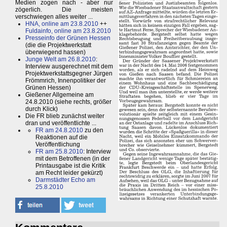
Medien zogen nach - aber nur
zögerlich. Die meisten
verschwiegen alles weiter ...
HNA, online am 23.8.2010
++
Fuldainfo, online am 23.8.2010
Presseinfo der Grünen Hessen
(die die Projektwerkstatt
überwiegend hassen)
Junge Welt am 26.8.2010
:
Interview ausgerechnet mit dem
Projektwerkstattsgegner Jürgen
Frömmrich, Innenpolitiker der
Grünen Hessen)
Gießener Allgemeine am
24.8.2010 (siehe rechts, größer
durch Klick)
Die FR blieb zunächst weiter
dran und veröffentlichte ...
FR am 24.8.2010
zu den
Reaktionen auf die
Veröffentlichung
FR am 25.8.2010
: Interview
mit dem Betroffenen (in der
Printausgabe ist die Kritik
am Recht leider gekürzt)
Darmstädter Echo am
25.8.2010