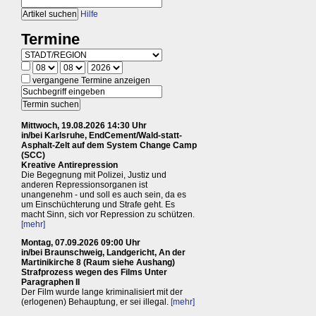
Hilfe
Termine
vergangene Termine anzeigen
Mittwoch, 19.08.2026 14:30 Uhr
in/bei Karlsruhe, EndCement/Wald-statt-
Asphalt-Zelt auf dem System Change Camp
(SCC)
Kreative Antirepression
Die Begegnung mit Polizei, Justiz und
anderen Repressionsorganen ist
unangenehm - und soll es auch sein, da es
um Einschüchterung und Strafe geht. Es
macht Sinn, sich vor Repression zu schützen.
[mehr]
Montag, 07.09.2026 09:00 Uhr
in/bei Braunschweig, Landgericht, An der
Martinikirche 8 (Raum siehe Aushang)
Strafprozess wegen des Films Unter
Paragraphen II
Der Film wurde lange kriminalisiert mit der
(erlogenen) Behauptung, er sei illegal.
[mehr]