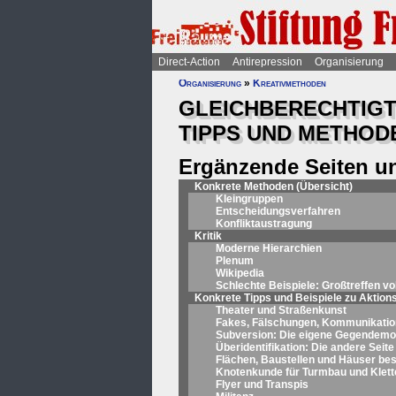
Direct-Action
Antirepression
Organisierung
Organisierung
»
Kreativmethoden
GLEICHBERECHTIGT
TIPPS UND METHOD
Ergänzende Seiten u
Konkrete Methoden (
Übersicht
)
Kleingruppen
Entscheidungsverfahren
Konfliktaustragung
Kritik
Moderne Hierarchien
Plenum
Wikipedia
Schlechte Beispiele: Großtreffen vo
Konkrete Tipps und Beispiele zu Aktion
Theater und Straßenkunst
Fakes, Fälschungen, Kommunikation
Subversion: Die eigene Gegendemo
Überidentifikation: Die andere Seit
Flächen, Baustellen und Häuser bese
Knotenkunde für Turmbau und Klett
Flyer und Transpis