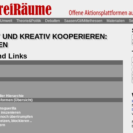
Umwelt
Theorie&Politik
Debatten
Saasen/GI/Mittelhessen
Materialien
Se
 UND KREATIV KOOPERIEREN:
EN
nd Links
ller Hierarchie
sformen (
Übersicht
)
sguerilla
 inszenieren
e noch übertrumpfen
tzen, blockieren ..
ern