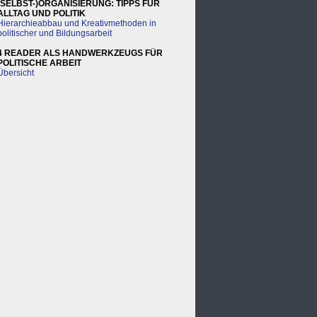
(SELBST-)ORGANISIERUNG: TIPPS FÜR
ALLTAG UND POLITIK
Hierarchieabbau und Kreativmethoden in
politischer und Bildungsarbeit
4 READER ALS HANDWERKZEUGS FÜR
POLITISCHE ARBEIT
Übersicht