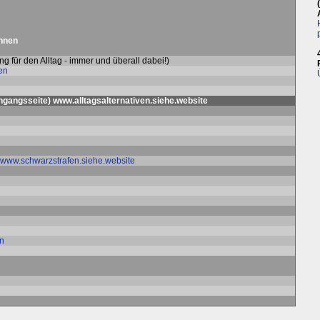
innen
ng für den Alltag - immer und überall dabei!)
en
ngangsseite
)
www.alltagsalternativen.siehe.website
www.schwarzstrafen.siehe.website
en