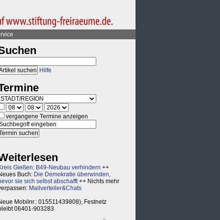
rvice
Suchen
Hilfe
Termine
vergangene Termine anzeigen
Weiterlesen
Kreis Gießen: B49-Neubau verhindern
++
Neues Buch:
Die Demokratie überwinden,
bevor sie sich selbst abschafft
++ Nichts mehr
verpassen:
Mailverteiler&Chats
Neue Mobilnr.: 015511439808), Festnetz
bleibt 06401-903283