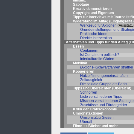
Militanz
Sabotage
Kreativ demonstrieren
Copyright und Eigentum
Tipps für Interviews mit Journalist*
Widerstand im Alltag (
Eingangseite
)
Werkzeug für Aktionen
(Ausstattu
Grundeinstellungen und Strategi
Praktische Ideen
Direkte Intervention
Alternativen und Tipps für den Alltag (
Ei
Essen
Containern
Ist Containern politisch?
Interkulturelle Gärten
Mobilität
(Aktions-)Schwarzfahren straffrei
Kooperieren
Nutzer*innengemeinschaften
Zeitausgleich
Die soziale Gruppe als Basis
Tipps und Übersichten (
Übersicht
)
Schnorren
Liste verschiedener Tipps
Mischen verschiedener Strategi
Zuschüsse und Fördergelder
Kritik der Gratisökonomie
Umsonstaktionen
UmsonstZug Gießen
Überall
Filme
++
Bücher und mehr