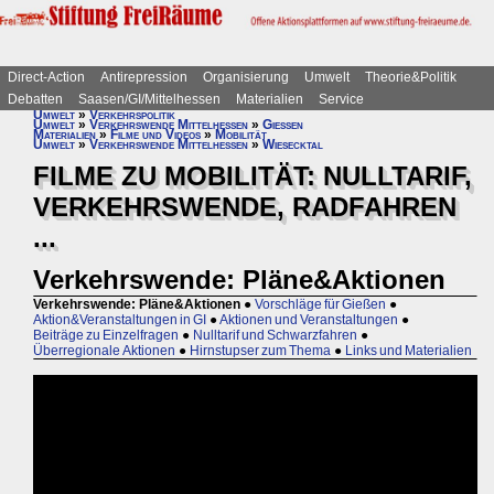
Direct-Action
Antirepression
Organisierung
Umwelt
Theorie&Politik
Debatten
Saasen/GI/Mittelhessen
Materialien
Service
Umwelt
»
Verkehrspolitik
Umwelt
»
Verkehrswende Mittelhessen
»
Gießen
Materialien
»
Filme und Videos
»
Mobilität
Umwelt
»
Verkehrswende Mittelhessen
»
Wiesecktal
FILME ZU MOBILITÄT: NULLTARIF,
VERKEHRSWENDE, RADFAHREN
...
Verkehrswende: Pläne&Aktionen
Verkehrswende: Pläne&Aktionen
●
Vorschläge für Gießen
●
Aktion&Veranstaltungen in GI
●
Aktionen und Veranstaltungen
●
Beiträge zu Einzelfragen
●
Nulltarif und Schwarzfahren
●
Überregionale Aktionen
●
Hirnstupser zum Thema
●
Links und Materialien