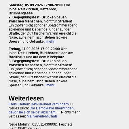
Samstag, 05.09.2026 17:00-20:00 Uhr
in/bei Reiskirchen, Hattenrod,
Brunnengasse
7. Begegnungsfest: Brücken bauen
zwischen Menschen, nicht für Straßen!
Ein (hoffentlich) schöner Spätsommerabend,
spielende und kletternde Kinder auf der
Straße, der Duft frischer Waffeln erreicht die
Nase, auf einem Tisch stehen leckere
Speisen und Getränke.
[mehr]
Freitag, 11.09.2026 17:00-20:00 Uhr
in/bei Reiskirchen, Burkhardsfelden am
Backhaus und auf dem Kirchplatz
8. Begegnungsfest: Brücken bauen
zwischen Menschen, nicht für Straßen!
Ein (hoffentlich) schöner Spätsommerabend,
spielende und kletternde Kinder auf der
Straße, der Duft frischer Waffeln erreicht die
Nase, auf einem Tisch stehen leckere
Speisen und Getränke.
[mehr]
Weiterlesen
Kreis Gießen: B49-Neubau verhindern
++
Neues Buch:
Die Demokratie überwinden,
bevor sie sich selbst abschafft
++ Nichts mehr
verpassen:
Mailverteiler&Chats
Neue Mobilnr.: 015511439808), Festnetz
bleibt 06401-903283