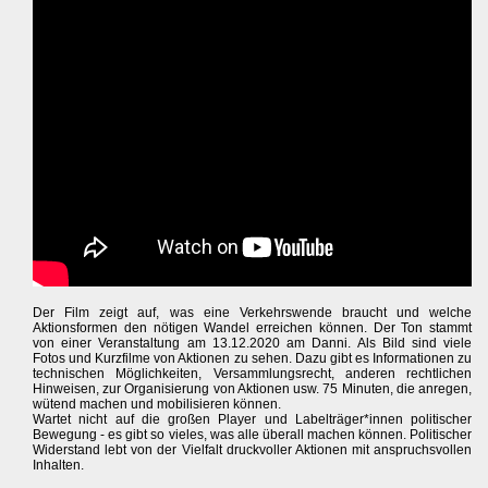
Der Film zeigt auf, was eine Verkehrswende braucht und welche
Aktionsformen den nötigen Wandel erreichen können. Der Ton stammt
von einer Veranstaltung am 13.12.2020 am Danni. Als Bild sind viele
Fotos und Kurzfilme von Aktionen zu sehen. Dazu gibt es Informationen zu
technischen Möglichkeiten, Versammlungsrecht, anderen rechtlichen
Hinweisen, zur Organisierung von Aktionen usw. 75 Minuten, die anregen,
wütend machen und mobilisieren können.
Wartet nicht auf die großen Player und Labelträger*innen politischer
Bewegung - es gibt so vieles, was alle überall machen können. Politischer
Widerstand lebt von der Vielfalt druckvoller Aktionen mit anspruchsvollen
Inhalten.