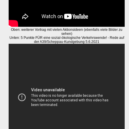
Oben: weiterer Vortrag mit vielen Aktionsideen (ebenfalls viele Bilder zu
sehen)
Unten: 5 Punkte FÜR eine sozial-ökologische Verkehrswende! - Rede auf
der A39/Scheppau-Kundgebung 5.6.2021