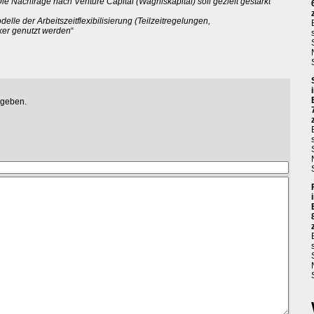
. Die Nachfrage nach Venture Capital (Wagniskapital) soll gezielt gestärkt
delle der Arbeitszeitflexibilisierung (Teilzeitregelungen,
rker genutzt werden
“
egeben.