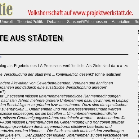
Umwelt
Theorie&Politik
Debatten
Saasen/GI/Mittelhessen
Materialien
Se
TE AUS STÄDTEN
te
g als Ergebnis des LA-Prozesses veröffentlicht. Als Ziele sind da u.a. zu
e Verschuldung der Stadt wird ... kontinuierlich gesenkt
“ (ohne jeglichen
sondere Aktivitäten von Gewerbetreibenden, Vereinen und ähnlichen
nd ergänzen und dadurch eine zusätzliche Wertschöpfung anregen
“
en?)
r: „
Insgesamt müssen unternehmensfreundliche Rahmenbedingungen
 den nächsten Jahren mehrere größere Unternehmen dazu gewinnen, in Leipzig
dert Beschäftigten zu gründen bzw. auszubauen. Dazu sind die spezifischen
 zu entwickeln ... Unternehmen und ihre Interessenvertretungen werden
rozesse einbezogen, die sie betreffen ... Um unternehmensfreundliche
 müssen Genehmigungsverfahren vereinfacht werden ... Insbesondere für
ko-Audit müssen Erleichterungen bei Genehmigung und Kontrollen spürbar
migungsverfahren durch Ingenieurbüros effektiver bearbeitet und
reduziert werden können. ... Die Stadt setzt sich auch bei den zuständigen
r Ziele ein. ... Der Zugang der lokalen Unternehmen zu den verschiedenen