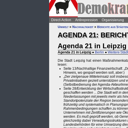
Direct-Action
Antirepression
Organisierung
Umwelt
»
Nachhaltigkeit
»
Berichte aus Städten
AGENDA 21: BERICH
Agenda 21 in Leipzig
Agenda 21 in Leipzig
●
Berlin
●
Weitere Städ
Die Stadt Leipzig hat einen Maßnahmenkatalo
lesen:
Seite 13/Nachhaltige Finanzwirtschaft: „
Di
Hinweis, wo gespart werden soll, aber:)
„
Der zielgenaue Mitteleinsatz soll insbe
Privatinitiativen gezielt unterstützen u
(Selbstbedienung der Agenda-AkteurInn
Seite 28/Entwicklung der Wirtschaftsstruktu
geschaffen werden ... Die Stadt will in
Niederlassungen mit jeweils mehr als hin
Standortpotenziale der Region besonders
frühzeitig und systematisch in Planungsp
Rahmenbedingungen schaffen zu können,
Unternehmen mit Zertifizierungen wie Ö
werden. Es muß geprüft werden, ob Geneh
gleichzeitig dabei Verwaltungsstrukturen 
Landesbehörden für eine Umsetzung diese