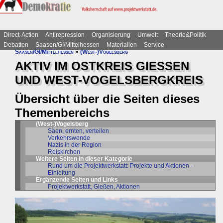
Direct-Action
Antirepression
Organisierung
Umwelt
Theorie&Politik
Debatten
Saasen/GI/Mittelhessen
Materialien
Service
Saasen/GI/Mittelhessen
»
(West-)Vogelsberg
AKTIV IM OSTKREIS GIESSEN
UND WEST-VOGELSBERGKREIS
Übersicht über die Seiten dieses
Themenbereichs
(West-)Vogelsberg
Säen, ernten, verteilen
Verkehrswende
Nazis in der Region
Reiskirchen
Weitere Seiten in dieser Kategorie
Rund um die Projektwerkstatt: Projekte und Aktionen -
Einleitung
Ergänzende Seiten und Links
Projektwerkstatt, Gießen, Aktionen