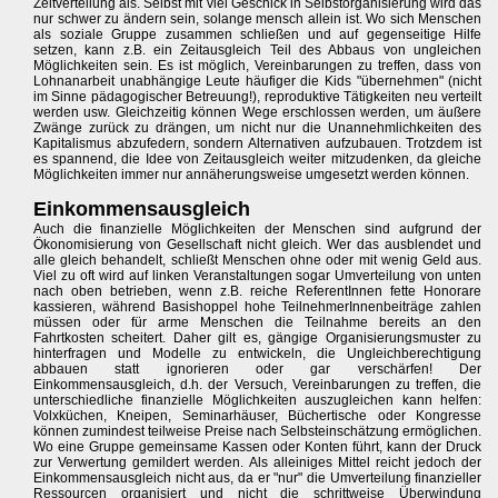
Zeitverteilung als. Selbst mit viel Geschick in Selbstorganisierung wird das
nur schwer zu ändern sein, solange mensch allein ist. Wo sich Menschen
als soziale Gruppe zusammen schließen und auf gegenseitige Hilfe
setzen, kann z.B. ein Zeitausgleich Teil des Abbaus von ungleichen
Möglichkeiten sein. Es ist möglich, Vereinbarungen zu treffen, dass von
Lohnanarbeit unabhängige Leute häufiger die Kids "übernehmen" (nicht
im Sinne pädagogischer Betreuung!), reproduktive Tätigkeiten neu verteilt
werden usw. Gleichzeitig können Wege erschlossen werden, um äußere
Zwänge zurück zu drängen, um nicht nur die Unannehmlichkeiten des
Kapitalismus abzufedern, sondern Alternativen aufzubauen. Trotzdem ist
es spannend, die Idee von Zeitausgleich weiter mitzudenken, da gleiche
Möglichkeiten immer nur annäherungsweise umgesetzt werden können.
Einkommensausgleich
Auch die finanzielle Möglichkeiten der Menschen sind aufgrund der
Ökonomisierung von Gesellschaft nicht gleich. Wer das ausblendet und
alle gleich behandelt, schließt Menschen ohne oder mit wenig Geld aus.
Viel zu oft wird auf linken Veranstaltungen sogar Umverteilung von unten
nach oben betrieben, wenn z.B. reiche ReferentInnen fette Honorare
kassieren, während Basishoppel hohe TeilnehmerInnenbeiträge zahlen
müssen oder für arme Menschen die Teilnahme bereits an den
Fahrtkosten scheitert. Daher gilt es, gängige Organisierungsmuster zu
hinterfragen und Modelle zu entwickeln, die Ungleichberechtigung
abbauen statt ignorieren oder gar verschärfen! Der
Einkommensausgleich, d.h. der Versuch, Vereinbarungen zu treffen, die
unterschiedliche finanzielle Möglichkeiten auszugleichen kann helfen:
Volxküchen, Kneipen, Seminarhäuser, Büchertische oder Kongresse
können zumindest teilweise Preise nach Selbsteinschätzung ermöglichen.
Wo eine Gruppe gemeinsame Kassen oder Konten führt, kann der Druck
zur Verwertung gemildert werden. Als alleiniges Mittel reicht jedoch der
Einkommensausgleich nicht aus, da er "nur" die Umverteilung finanzieller
Ressourcen organisiert und nicht die schrittweise Überwindung