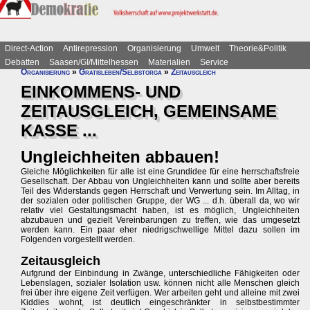
Direct-Action
Antirepression
Organisierung
Umwelt
Theorie&Politik
Debatten
Saasen/GI/Mittelhessen
Materialien
Service
Organisierung
»
Gratisleben/Selbstorga
»
Zeitausgleich
EINKOMMENS- UND
ZEITAUSGLEICH, GEMEINSAME
KASSE ...
Ungleichheiten abbauen!
Gleiche Möglichkeiten für alle ist eine Grundidee für eine herrschaftsfreie
Gesellschaft. Der Abbau von Ungleichheiten kann und sollte aber bereits
Teil des Widerstands gegen Herrschaft und Verwertung sein. Im Alltag, in
der sozialen oder politischen Gruppe, der WG ... d.h. überall da, wo wir
relativ viel Gestaltungsmacht haben, ist es möglich, Ungleichheiten
abzubauen und gezielt Vereinbarungen zu treffen, wie das umgesetzt
werden kann. Ein paar eher niedrigschwellige Mittel dazu sollen im
Folgenden vorgestellt werden.
Zeitausgleich
Aufgrund der Einbindung in Zwänge, unterschiedliche Fähigkeiten oder
Lebenslagen, sozialer Isolation usw. können nicht alle Menschen gleich
frei über ihre eigene Zeit verfügen. Wer arbeiten geht und alleine mit zwei
Kiddies wohnt, ist deutlich eingeschränkter in selbstbestimmter