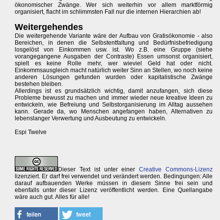
ökonomischer Zwänge. Wer sich weiterhin vor allem marktförmig
organisiert, flacht im schlimmsten Fall nur die internen Hierarchien ab!
Weitergehendes
Die weitergehende Variante wäre der Aufbau von Gratisökonomie - also
Bereichen, in denen die Selbstentfaltung und Bedürfnisbefriedigung
losgelöst von Einkommen usw. ist. Wo z.B. eine Gruppe (siehe
vorangegangene Ausgaben der Contraste) Essen umsonst organisiert,
spielt es keine Rolle mehr, wer wieviel Geld hat oder nicht.
Einkommsausgleich macht natürlich weiter Sinn an Stellen, wo noch keine
anderen Lösungen gefunden wurden oder kapitalistische Zwänge
bestehen bleiben.
Allerdings ist es grundsätzlich wichtig, damit anzufangen, sich diese
Probleme bewusst zu machen und immer wieder neue kreative Ideen zu
entwickeln, wie Befreiung und Selbstorganisierung im Alltag aussehen
kann. Gerade da, wo Menschen angefangen haben, Alternativen zu
lebenslanger Verwertung und Ausbeutung zu entwickeln.
Espi Twelve
Dieser Text ist unter einer
Creative Commons-Lizenz
lizenziert. Er darf frei verwendet und verändert werden. Bedingungen: Alle
darauf aufbauenden Werke müssen in diesem Sinne frei sein und
ebenfalls unter dieser Lizenz veröffentlicht werden. Eine Quellangabe
wäre auch gut. Alles für alle!