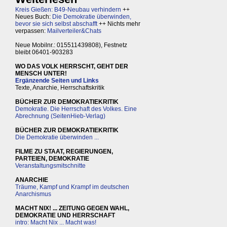
Kreis Gießen: B49-Neubau verhindern
++
Neues Buch:
Die Demokratie überwinden,
bevor sie sich selbst abschafft
++ Nichts mehr
verpassen:
Mailverteiler&Chats
Neue Mobilnr.: 015511439808), Festnetz
bleibt 06401-903283
WO DAS VOLK HERRSCHT, GEHT DER
MENSCH UNTER!
Ergänzende Seiten und Links
Texte, Anarchie, Herrschaftskritik
BÜCHER ZUR DEMOKRATIEKRITIK
Demokratie. Die Herrschaft des Volkes. Eine
Abrechnung (SeitenHieb-Verlag)
BÜCHER ZUR DEMOKRATIEKRITIK
Die Demokratie überwinden ...
FILME ZU STAAT, REGIERUNGEN,
PARTEIEN, DEMOKRATIE
Veranstaltungsmitschnitte
ANARCHIE
Träume, Kampf und Krampf im deutschen
Anarchismus
MACHT NIX! ... ZEITUNG GEGEN WAHL,
DEMOKRATIE UND HERRSCHAFT
intro: Macht Nix ... Macht was!