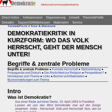
Direct-Action
Antirepression
Organisierung
Umwelt
Theorie&Politik
Debatten
Saasen/GI/Mittelhessen
Materialien
Service
Theorie&Politik
»
Staat & Demokratie
DEMOKRATIEKRITIK IN
KURZFORM: WO DAS VOLK
HERRSCHT, GEHT DER MENSCH
UNTER!
Begriffe & zentrale Probleme
Begriffe & zentrale Probleme
●
Formale Herrschaft
●
Stellvertretung
●
Propaganda und Diskurs
●
Die Ähnlichkeit zur Religion
●
Perspektiven?
●
Hirnstupser zum Thema
●
Links
●
Bücher und Materialien
●
Buchvorstellungen zum Thema
Intro
Was ist Demokratie?
Aus einer
Rede auf einer Demo
, 10. April 1993 in Frankfurt
Lassen wir uns das Wort Demokratie mal auf der Zunge
zergehen. Volks - Herrschaft. Volk und Herrschaft. Nun, wer ist