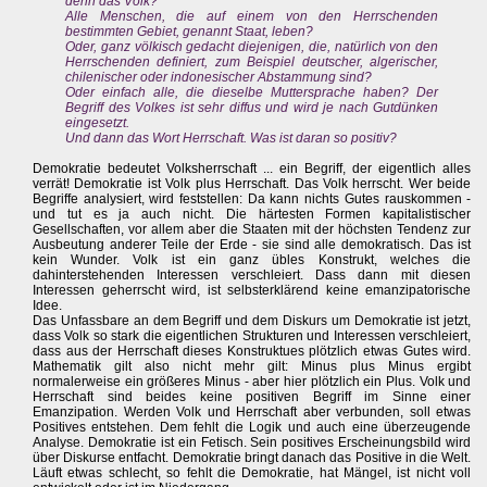
denn das Volk?
Alle Menschen, die auf einem von den Herrschenden
bestimmten Gebiet, genannt Staat, leben?
Oder, ganz völkisch gedacht diejenigen, die, natürlich von den
Herrschenden definiert, zum Beispiel deutscher, algerischer,
chilenischer oder indonesischer Abstammung sind?
Oder einfach alle, die dieselbe Muttersprache haben? Der
Begriff des Volkes ist sehr diffus und wird je nach Gutdünken
eingesetzt.
Und dann das Wort Herrschaft. Was ist daran so positiv?
Demokratie bedeutet Volksherrschaft ... ein Begriff, der eigentlich alles
verrät! Demokratie ist Volk plus Herrschaft. Das Volk herrscht. Wer beide
Begriffe analysiert, wird feststellen: Da kann nichts Gutes rauskommen -
und tut es ja auch nicht. Die härtesten Formen kapitalistischer
Gesellschaften, vor allem aber die Staaten mit der höchsten Tendenz zur
Ausbeutung anderer Teile der Erde - sie sind alle demokratisch. Das ist
kein Wunder. Volk ist ein ganz übles Konstrukt, welches die
dahinterstehenden Interessen verschleiert. Dass dann mit diesen
Interessen geherrscht wird, ist selbsterklärend keine emanzipatorische
Idee.
Das Unfassbare an dem Begriff und dem Diskurs um Demokratie ist jetzt,
dass Volk so stark die eigentlichen Strukturen und Interessen verschleiert,
dass aus der Herrschaft dieses Konstruktues plötzlich etwas Gutes wird.
Mathematik gilt also nicht mehr gilt: Minus plus Minus ergibt
normalerweise ein größeres Minus - aber hier plötzlich ein Plus. Volk und
Herrschaft sind beides keine positiven Begriff im Sinne einer
Emanzipation. Werden Volk und Herrschaft aber verbunden, soll etwas
Positives entstehen. Dem fehlt die Logik und auch eine überzeugende
Analyse. Demokratie ist ein Fetisch. Sein positives Erscheinungsbild wird
über Diskurse entfacht. Demokratie bringt danach das Positive in die Welt.
Läuft etwas schlecht, so fehlt die Demokratie, hat Mängel, ist nicht voll