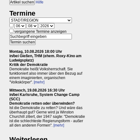
Hilfe
Termine
vergangene Termine anzeigen
Montag, 10.08.2026 18:00 Uhr
in/bei Gießen, THM (ehem. Roxy-Kino am
Ludwigsplatz)
Kritik der Demokratie
Demokratie heißt Volksherrschaft. Sie
funktioniert also immer über den Bezug auf
einem imaginierten, organischen
"Volkskörper".
[mehr]
Mittwoch, 19.08.2026 16:30 Uhr
in/bei Karlsruhe, System Change Camp
(SCC)
Demokratie retten oder überwinden?
Ist die Demokratie zu retten? Und wäre das
überhaupt gut? Gerne wird ja Winston
Churchill zitiert, der 1947 sagte: "Demokratie
ist die schlechteste Regierungsform - außer
all den anderen Formen".
[mehr]
Weiterlesen