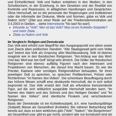
und Einheitlichkeit. Volk und Nation entstehen in den Medien, in den
Schulbüchern, in der Erziehung, in den Gesetzen und der Realität von
Kontrolle und Repression, in alltäglichen Handlungen und Gesprächen.
Ohne Herrschaft, sei es die personale der Regierungen und Institutionen
oder die informelle der Diskurse, Werte und Normen, gäbe es Volk und
Nation nicht." (Zitat aus einer Rede auf der Friedensdemonstration am
3.4.2003 in Gießen ... siehe
Internetseite
"No law! No war!).
Infoseite zu "Volk": Wer ist das Volk? Was ist ein Kollektiv-Subjekte?
und mehr Zitate ...
Zitate zu Nation und Volk
Im Vergleich: Religion und Demokratie
Das Volk wird erhöht zum Begriff für den Ausgangspunkt von allem sowie
zum Zweck allen politischen Handeln. "Alle Staatsgewalt geht vom Volke
aus" betont das Volk als Ursprung aller Machtausübung. Volk ist ebenso
imaginär wie in den theistischen Religionen. "Am Anfang war das Wort.
Und das Wort war bei Gott" klingt sehr ähnlich. Die Götter der theistischen
Religionen sind ebenso auffällig Figuren nach den Interessen und
Projektionen von Menschen, die darauf ihre Macht bauen. So wie die
Priester, Kaplane oder sonstiges Religionsführer behaupten, für ihren
jeweiligen Gott zu sprechen, so sprechen PolitikerInnen, Polizei oder
RichterInnen "im Namen des Volkes". Die scheinbare Beauftragung durch
das höhere Wesen schafft eine strukturelle Herrschaft, die in sich selbst
begründet ist. Das Volk ersetzt den Gott als erfundene transzendente
Figur, auf die sich willkürlich ausgeübte Herrschaft berufen kann. "Im
Namen des Vaters und des Sohnes und des Heiligen Geistes" und "Im
Namen des Volkes" sind identische Floskeln und verschiedenen
Religionen.
Basis der Demokratie ist ein Kollektivsubjekt, d.h. eine handlungsfähige
(Subjekt) Masse als Gesamtheit (Kollektiv). Bei näherer Betrachtung fällt
bereits auf, dass es kein wirkliches gibt ("Volk", "Nation", "die BürgerInnen"
als Gesamtheit usw. gibt es gar nicht), sondern alle nur konstruiert sind als