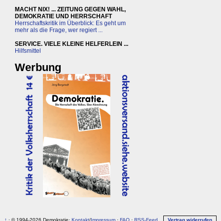
MACHT NIX! ... ZEITUNG GEGEN WAHL,
DEMOKRATIE UND HERRSCHAFT
Herrschaftskritik im Überblick: Es geht um
mehr als die Frage, wer regiert ...
SERVICE. VIELE KLEINE HELFERLEIN ...
Hilfsmittel
Werbung
↑
· © 1994-2026 Demokratie·
Kontakt
/
Impressum
·
FAQ
·
RSS-Feed
Vertrag widerrufen