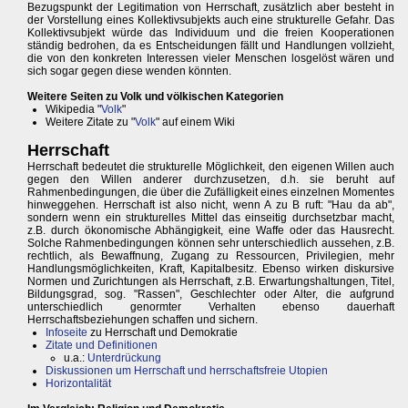
Bezugspunkt der Legitimation von Herrschaft, zusätzlich aber besteht in
der Vorstellung eines Kollektivsubjekts auch eine strukturelle Gefahr. Das
Kollektivsubjekt würde das Individuum und die freien Kooperationen
ständig bedrohen, da es Entscheidungen fällt und Handlungen vollzieht,
die von den konkreten Interessen vieler Menschen losgelöst wären und
sich sogar gegen diese wenden könnten.
Weitere Seiten zu Volk und völkischen Kategorien
Wikipedia "
Volk
"
Weitere Zitate zu "
Volk
" auf einem Wiki
Herrschaft
Herrschaft bedeutet die strukturelle Möglichkeit, den eigenen Willen auch
gegen den Willen anderer durchzusetzen, d.h. sie beruht auf
Rahmenbedingungen, die über die Zufälligkeit eines einzelnen Momentes
hinweggehen. Herrschaft ist also nicht, wenn A zu B ruft: "Hau da ab",
sondern wenn ein strukturelles Mittel das einseitig durchsetzbar macht,
z.B. durch ökonomische Abhängigkeit, eine Waffe oder das Hausrecht.
Solche Rahmenbedingungen können sehr unterschiedlich aussehen, z.B.
rechtlich, als Bewaffnung, Zugang zu Ressourcen, Privilegien, mehr
Handlungsmöglichkeiten, Kraft, Kapitalbesitz. Ebenso wirken diskursive
Normen und Zurichtungen als Herrschaft, z.B. Erwartungshaltungen, Titel,
Bildungsgrad, sog. "Rassen", Geschlechter oder Alter, die aufgrund
unterschiedlich genormter Verhalten ebenso dauerhaft
Herrschaftsbeziehungen schaffen und sichern.
Infoseite
zu Herrschaft und Demokratie
Zitate und Definitionen
u.a.:
Unterdrückung
Diskussionen um Herrschaft und herrschaftsfreie Utopien
Horizontalität