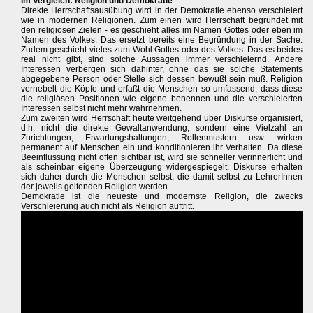
Im Vergleich: Religion und Demokratie
Direkte Herrschaftsausübung wird in der Demokratie ebenso verschleiert
wie in modernen Religionen. Zum einen wird Herrschaft begründet mit
den religiösen Zielen - es geschieht alles im Namen Gottes oder eben im
Namen des Volkes. Das ersetzt bereits eine Begründung in der Sache.
Zudem geschieht vieles zum Wohl Gottes oder des Volkes. Das es beides
real nicht gibt, sind solche Aussagen immer verschleiernd. Andere
Interessen verbergen sich dahinter, ohne das sie solche Statements
abgegebene Person oder Stelle sich dessen bewußt sein muß. Religion
vernebelt die Köpfe und erfaßt die Menschen so umfassend, dass diese
die religiösen Positionen wie eigene benennen und die verschleierten
Interessen selbst nicht mehr wahrnehmen.
Zum zweiten wird Herrschaft heute weitgehend über Diskurse organisiert,
d.h. nicht die direkte Gewaltanwendung, sondern eine Vielzahl an
Zurichtungen, Erwartungshaltungen, Rollenmustern usw. wirken
permanent auf Menschen ein und konditionieren ihr Verhalten. Da diese
Beeinflussung nicht offen sichtbar ist, wird sie schneller verinnerlicht und
als scheinbar eigene Überzeugung widergespiegelt. Diskurse erhalten
sich daher durch die Menschen selbst, die damit selbst zu LehrerInnen
der jeweils geltenden Religion werden.
Demokratie ist die neueste und modernste Religion, die zwecks
Verschleierung auch nicht als Religion auftritt.