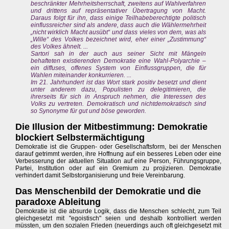
beschränkter Mehrheitsherrschaft, zweitens auf Wahlverfahren
und drittens auf repräsentativer Übertragung von Macht.
Daraus folgt für ihn, dass einige Teilhabeberechtigte politisch
einflussreicher sind als andere, dass auch die Wählermehrheit
„nicht wirklich Macht ausübt“ und dass vieles von dem, was als
„Wille“ des Volkes bezeichnet wird, eher einer „Zustimmung“
des Volkes ähnelt. ...
Sartori sah in der auch aus seiner Sicht mit Mängeln
behafteten existierenden Demokratie eine Wahl-Polyarchie –
ein diffuses, offenes System von Einflussgruppen, die für
Wahlen miteinander konkurrieren. ...
Im 21. Jahrhundert ist das Wort stark positiv besetzt und dient
unter anderem dazu, Populisten zu delegitimieren, die
ihrerseits für sich in Anspruch nehmen, die Interessen des
Volks zu vertreten. Demokratisch und nichtdemokratisch sind
so Synonyme für gut und böse geworden.
Die Illusion der Mitbestimmung: Demokratie
blockiert Selbstermächtigung
Demokratie ist die Gruppen- oder Gesellschaftsform, bei der Menschen
darauf getrimmt werden, ihre Hoffnung auf ein besseres Leben oder eine
Verbesserung der aktuellen Situation auf eine Person, Führungsgruppe,
Partei, Institution oder auf ein Gremium zu projizieren. Demokratie
verhindert damit Selbstorganisierung und freie Vereinbarung.
Das Menschenbild der Demokratie und die
paradoxe Ableitung
Demokratie ist die absurde Logik, dass die Menschen schlecht, zum Teil
gleichgesetzt mit "egoistisch" seien und deshalb kontrolliert werden
müssten, um den sozialen Frieden (neuerdings auch oft gleichgesetzt mit