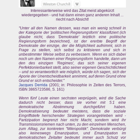
Interessanterweise wird das Zitat meist abgekürzt
wiedergegeben - und hat dann einen ganz anderen Inhalt ...
riecht nach Absicht!
"Unter all den Namen dessen, was man ein wenig schnell in
der Kategorie der 'politischen Regierungsform' klassifiziert (ich
glaube nicht, dass 'Demokratie' letztlich eine politische
Regierungsform bezeichnet), ist der ererbte Begriff der
Demokratie der einzige, der die Möglichkeit aufnimmt, sich in
Frage zu stellen, sich selbst zu kritisieren und sich in
unbestimmter Weise selbst zu verbessern. Wenn es sich dabei
noch um den Namen einer Regierungsform handelte, dann um
den des einzigen 'Regimes', das sich seiner eigenen
Perfektionierbarkeit stellt, also seiner eigenen Geschichtlichkeit
– und so verantwortlich wie möglich, würde ich sagen, sich der
Aporie der Unentscheidbarkeit annimmt, auf deren Grund ohne
Grund er sich entscheidet."
Jacques Derrida
(2001; in: Philosophie in Zeiten des Terrors,
ISBN 3865723586, S. 161)
Wenn fünf Leute einen sechsten verprügeln, wird die Sache
dadurch nicht besser, dass sie vorher mit 5:1 eine
demokratische Abstimmung durchgeführt haben.
Demokratisierung bedeutet meistens, dass die soziale
Eingriffstiefe herrschender Strategien vorangetrieben wird -
Partizipation begrenzt hier nicht Macht, sondern wird ihr
Transmissionsriemen nach unten, zu den einzelnen Menschen,
zum Alltag, zur konkreten "Mikropolitik". Demokratie verbürgt
also keineswegs Emanzipation, und Emanzipation im
demokratischen Zeitalter bedeutet immer auch Schutz vor