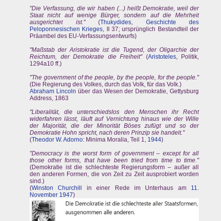
"Die Verfassung, die wir haben (...) heißt Demokratie, weil der
Staat nicht auf wenige Bürger, sondern auf die Mehrheit
ausgerichtet ist."
(
Thukydides
,
Geschichte des
Peloponnesischen Krieges
, II 37; ursprünglich Bestandteil der
Präambel des EU-Verfassungsentwurfs)
"Maßstab der Aristokratie ist die Tugend, der Oligarchie der
Reichtum, der Demokratie die Freiheit"
(
Aristoteles
, Politik,
1294a10 ff.)
"The government of the people, by the people, for the people."
(Die Regierung des Volkes, durch das Volk, für das Volk.)
Abraham Lincoln
über das Wesen der Demokratie, Gettysburg
Address, 1863
"Liberalität, die unterschiedslos den Menschen ihr Recht
widerfahren lässt, läuft auf Vernichtung hinaus wie der Wille
der Majorität, die der Minorität Böses zufügt und so der
Demokratie Hohn spricht, nach deren Prinzip sie handelt."
(
Theodor W. Adorno
: Minima Moralia, Teil 1,
1944
)
"Democracy is the worst form of government – except for all
those other forms, that have been tried from time to time."
(Demokratie ist die schlechteste Regierungsform – außer all
den anderen Formen, die von Zeit zu Zeit ausprobiert worden
sind.)
(
Winston Churchill
in einer Rede im Unterhaus am
11.
November
1947
)