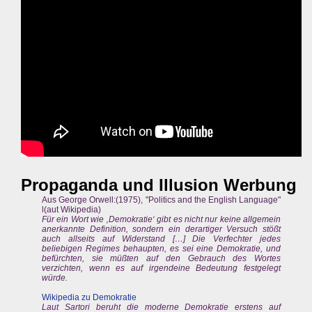
Propaganda und Illusion Werbung
Aus George Orwell:(1975), "Politics and the English Language"
l(aut Wikipedia)
Für ein Wort wie ‚Demokratie‘ gibt es nicht nur keine allgemein
anerkannte Definition, sondern ein derartiger Versuch stößt
auch allseits auf Widerstand […] Die Verfechter jedes
beliebigen Regimes behaupten, es sei eine Demokratie, und
befürchten, sie müßten auf den Gebrauch des Wortes
verzichten, wenn es auf irgendeine Bedeutung festgelegt
würde.
Wikipedia zu Demokratie
Laut Sartori beruht die moderne Demokratie erstens auf