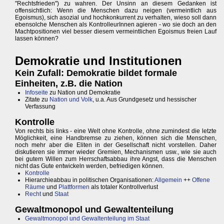
"Rechtsfrieden") zu wahren. Der Unsinn an diesem Gedanken ist
offensichtlich: Wenn die Menschen dazu neigen (vermeintlich aus
Egoismus), sich asozial und hochkonkurrent zu verhalten, wieso soll dann
ebensolche Menschen als KontrolleurInnen agieren - wo sie doch an den
Machtpositionen viel besser diesem vermeintlichen Egoismus freien Lauf
lassen können?
Demokratie und Institutionen
Kein Zufall: Demokratie bildet formale
Einheiten, z.B. die Nation
Infoseite
zu Nation und Demokratie
Zitate zu
Nation und Volk
, u.a. Aus Grundgesetz und hessischer
Verfassung
Kontrolle
Von rechts bis links - eine Welt ohne Kontrolle, ohne zumindest die letzte
Möglichkeit, eine Handbremse zu ziehen, können sich die Menschen,
noch mehr aber die Eliten in der Gesellschaft nicht vorstellen. Daher
diskutieren sie immer wieder Gremien, Mechanismen usw., wie sie auch
bei gutem Willen zum Herrschaftsabbau ihre Angst, dass die Menschen
nicht das Gute entwickeln werden, befriedigen können.
Kontrolle
Hierarchieabbau in politischen Organisationen:
Allgemein
++
Offene
Räume
und
Plattformen
als totaler Kontrollverlust
Recht
und
Staat
Gewaltmonopol und Gewaltenteilung
Gewaltmonopol und Gewaltenteilung im Staat