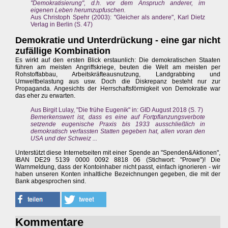
"Demokratisierung", d.h. vor dem Anspruch anderer, im
eigenen Leben herumzupfuschen.
Aus Christoph Spehr (2003): "Gleicher als andere", Karl Dietz
Verlag in Berlin (S. 47)
Demokratie und Unterdrückung - eine gar nicht
zufällige Kombination
Es wirkt auf den ersten Blick erstaunlich: Die demokratischen Staaten
führen am meisten Angriffskriege, beuten die Welt am meisten per
Rohstoffabbau, Arbeitskräfteausnutzung, Landgrabbing und
Umweltbelastung aus usw. Doch die Diskrepanz besteht nur zur
Propaganda. Angesichts der Herrschaftsförmigkeit von Demokratie war
das eher zu erwarten.
Aus Birgit Lulay, "Die frühe Eugenik" in: GID August 2018 (S. 7)
Bemerkenswert ist, dass es eine auf Fortpflanzungsverbote
setzende eugenische Praxis bis 1933 ausschließlich in
demokratisch verfassten Statten gegeben hat, allen voran den
USA und der Schweiz ...
Unterstützt diese Internetseiten mit einer Spende an "Spenden&Aktionen",
IBAN DE29 5139 0000 0092 8818 06 (Stichwort: "Prowe")! Die
Warnmeldung, dass der Kontoinhaber nicht passt, einfach ignorieren - wir
haben unseren Konten inhaltliche Bezeichnungen gegeben, die mit der
Bank abgesprochen sind.
Kommentare