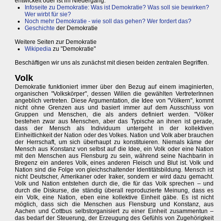
entwickelt oder ist im Niedergang.
Infoseite zu Demokratie: Was ist Demokratie? Was soll sie bewirken?
Wer wirbt für sie?
Noch mehr Demokratie - wie soll das gehen? Wer fordert das?
Geschichte
der Demokratie
Weitere Seiten zur Demokratie
Wikipedia
zu "Demokratie"
Beschäftigen wir uns als zunächst mit diesen beiden zentralen Begriffen.
Volk
Demokratie funktioniert immer über den Bezug auf einem imaginierten,
organischen "Volkskörper", dessen Willen die gewählten VertreterInnen
angeblich vertreten. Diese Argumentation, die Idee von "Völkern", kommt
nicht ohne Grenzen aus und basiert immer auf dem Ausschluss von
Gruppen und Menschen, die als anders definiert werden. "Völker
bestehen zwar aus Menschen, aber das Typische an ihnen ist gerade,
dass der Mensch als Individuum untergeht in der kollektiven
Einheitlichkeit der Nation oder des Volkes. Nation und Volk aber brauchen
der Herrschaft, um sich überhaupt zu konstituieren. Niemals käme der
Mensch aus Konstanz von selbst auf die Idee, ein Volk oder eine Nation
mit den Menschen aus Flensburg zu sein, während seine Nachbarin in
Bregenz ein anderes Volk, eines anderen Fleisch und Blut ist. Volk und
Nation sind die Folge von gleichschaltender Identitätsbildung. Mensch ist
nicht Deutscher, Amerikaner oder Iraker, sondern er wird dazu gemacht.
Volk und Nation entstehen durch die, die für das Volk sprechen – und
durch die Diskurse, die ständig überall reproduzierte Meinung, dass es
ein Volk, eine Nation, eben eine kollektive Einheit gäbe. Es ist nicht
möglich, dass sich die Menschen aus Flensburg und Konstanz, aus
Aachen und Cottbus selbstorganisiert zu einer Einheit zusammentun –
das bedarf der Steuerung, der Erzeugung des Gefühls von Zugehörigkeit