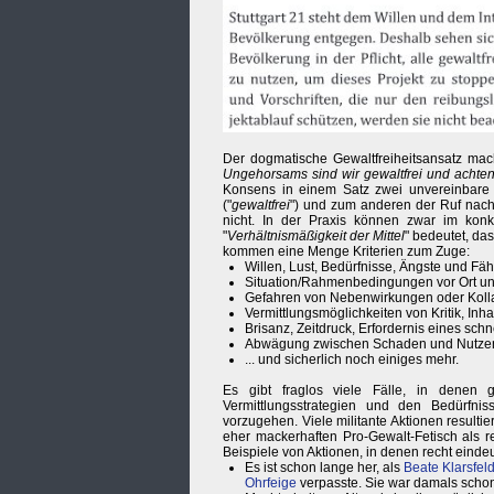
Der dogmatische Gewaltfreiheitsansatz mach
Ungehorsams sind wir gewaltfrei und achten a
Konsens in einem Satz zwei unvereinbare P
("
gewaltfrei
") und zum anderen der Ruf nach
nicht. In der Praxis können zwar im konk
"
Verhältnismäßigkeit der Mittel
" bedeutet, da
kommen eine Menge Kriterien zum Zuge:
Willen, Lust, Bedürfnisse, Ängste und Fä
Situation/Rahmenbedingungen vor Ort und
Gefahren von Nebenwirkungen oder Kolla
Vermittlungsmöglichkeiten von Kritik, Inha
Brisanz, Zeitdruck, Erfordernis eines sc
Abwägung zwischen Schaden und Nutzen 
... und sicherlich noch einiges mehr.
Es gibt fraglos viele Fälle, in denen g
Vermittlungsstrategien und den Bedürfni
vorzugehen. Viele militante Aktionen result
eher mackerhaften Pro-Gewalt-Fetisch als r
Beispiele von Aktionen, in denen recht ein
Es ist schon lange her, als
Beate Klarsfel
Ohrfeige
verpasste. Sie war damals schon 