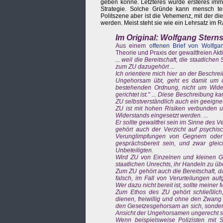
geben könne. Letzteres würde ersteres imme
Strategie. Solche Gründe kann mensch teil
Politszene aber ist die Vehemenz, mit der d
werden. Meist steht sie wie ein Lehrsatz im 
Im Original: Wolfgang Sterns
Aus einem
offenen Brief von Wolfgan
Theorie und Praxis der gewaltfreien Akt
... weil die Bereitschaft, die staatlich
zum ZU dazugehört ...
Ich orientiere mich hier an der Beschre
Ungehorsam übt, geht es damit um d
bestehenden Ordnung, nicht um Widers
gerichtet ist." ... Diese Beschreibung
ZU selbstverständlich auch ein geeignete
ZU ist mit hohen Risiken verbunden un
Widerstands eingesetzt werden. ...
Er sollte gewaltfrei sein im Sinne des
gehört auch der Verzicht auf psychi
Verunglimpfungen von Gegnern oder Po
gesprächsbereit sein, und zwar glei
Unbeteiligten.
Wird ZU von Einzelnen und kleinen Gr
staatlichen Unrechts, ihr Handeln zu üb
Zum ZU gehört auch die Bereitschaft, das
falsch, im Fall von Verurteilungen au
Wer dazu nicht bereit ist, sollte meiner
Zum Ethos des ZU gehört schließlic
dienen, freiwillig und ohne den Zwang 
den Gesetzesgehorsam an sich, sonder
Ansicht der Ungehorsamen ungerecht sin
Wenn beispielsweise Polizisten mit