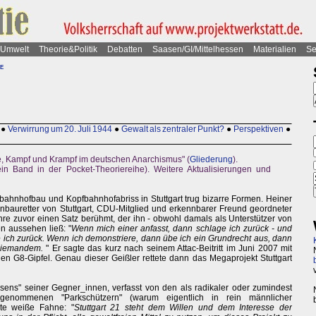
Umwelt
Theorie&Politik
Debatten
Saasen/GI/Mittelhessen
Materialien
Se
e
●
Verwirrung um 20. Juli 1944
●
Gewalt als zentraler Punkt?
●
Perspektiven
●
, Kampf und Krampf im deutschen Anarchismus" (
Gliederung
).
in Band in der Pocket-Theoriereihe). Weitere Aktualisierungen und
ahnhofbau und Kopfbahnhofabriss in Stuttgart trug bizarre Formen. Heiner
hnbauretter von Stuttgart, CDU-Mitglied und erkennbarer Freund geordneter
hre zuvor einen Satz berühmt, der ihn - obwohl damals als Unterstützer von
en aussehen ließ: "
Wenn mich einer anfasst, dann schlage ich zurück - und
ge ich zurück. Wenn ich demonstriere, dann übe ich ein Grundrecht aus, dann
 niemandem.
" Er sagte das kurz nach seinem Attac-Beitritt im Juni 2007 mit
n G8-Gipfel. Genau dieser Geißler rettete dann das Megaprojekt Stuttgart
ns" seiner Gegner_innen, verfasst von den als radikaler oder zumindest
hrgenommenen "Parkschützern" (warum eigentlich in rein männlicher
ste weiße Fahne: "
Stuttgart 21 steht dem Willen und dem Interesse der