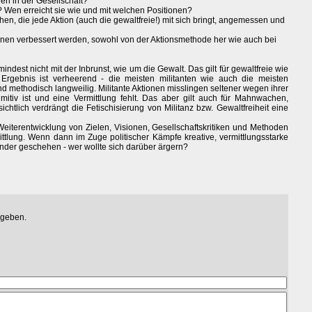
n in der Gesellschaft?
 Wen erreicht sie wie und mit welchen Positionen?
chen, die jede Aktion (auch die gewaltfreie!) mit sich bringt, angemessen und
ionen verbessert werden, sowohl von der Aktionsmethode her wie auch bei
indest nicht mit der Inbrunst, wie um die Gewalt. Das gilt für gewaltfreie wie
Ergebnis ist verheerend - die meisten militanten wie auch die meisten
 und methodisch langweilig. Militante Aktionen misslingen seltener wegen ihrer
mitiv ist und eine Vermittlung fehlt. Das aber gilt auch für Mahnwachen,
chtlich verdrängt die Fetischisierung von Militanz bzw. Gewaltfreiheit eine
eiterentwicklung von Zielen, Visionen, Gesellschaftskritiken und Methoden
ittlung. Wenn dann im Zuge politischer Kämpfe kreative, vermittlungsstarke
ander geschehen - wer wollte sich darüber ärgern?
egeben.