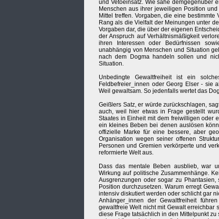
und Vetoeinsatz. Wie sähe demgegenüber em
Menschen aus ihrer jeweiligen Position und
Mittel treffen. Vorgaben, die eine bestimmt
Rang als die Vielfalt der Meinungen unter de
Vorgaben dar, die über der eigenen Entschei
der Anspruch auf Verhältnismäßigkeit verl
ihren Interessen oder Bedürfnissen sowi
unabhängig von Menschen und Situation gelte
nach dem Dogma handeln sollen und nich
Situation.
Unbedingte Gewaltfreiheit ist ein solc
Feldbefreier_innen oder Georg Elser - sie a
Weil gewaltsam. So jedenfalls wertet das Dog
Geißlers Satz, er würde zurückschlagen, sagt
auch, weil hier etwas in Frage gestellt w
Staates in Einheit mit dem freiwilligen ode
ein kleines Beben bei denen auslösen können
offizielle Marke für eine bessere, aber ge
Organisation wegen seiner offenen Struktu
Personen und Gremien verkörperte und verkü
reformierte Welt aus.
Dass das mentale Beben ausblieb, war un
Wirkung auf politische Zusammenhänge. Kein
Ausgrenzungen oder sogar zu Phantasien, si
Position durchzusetzen. Warum erregt Gewal
intensiv diskutiert werden oder schlicht gar n
Anhänger_innen der Gewaltfreiheit führen
gewaltfreie Welt nicht mit Gewalt erreichbar s
diese Frage tatsächlich in den Mittelpunkt zu