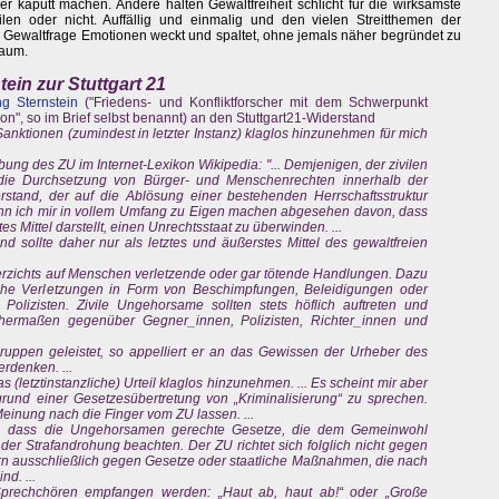
r kaputt machen. Andere halten Gewaltfreiheit schlicht für die wirksamste
en oder nicht. Auffällig und einmalig und den vielen Streitthemen der
ie Gewaltfrage Emotionen weckt und spaltet, ohne jemals näher begründet zu
Raum.
tein zur Stuttgart 21
g Sternstein
("Friedens- und Konfliktforscher mit dem Schwerpunkt
ion", so im Brief selbst benannt) an den Stuttgart21-Widerstand
en Sanktionen (zumindest in letzter Instanz) klaglos hinzunehmen für mich
ibung des ZU im Internet-Lexikon Wikipedia: "... Demjenigen, der zivilen
ie Durchsetzung von Bürger- und Menschenrechten innerhalb der
tand, der auf die Ablösung einer bestehenden Herrschaftsstruktur
 kann ich mir in vollem Umfang zu Eigen machen abgesehen davon, dass
s Mittel darstellt, einen Unrechtsstaat zu überwinden. ...
d sollte daher nur als letztes und äußerstes Mittel des gewaltfreien
 Verzichts auf Menschen verletzende oder gar tötende Handlungen. Dazu
sche Verletzungen in Form von Beschimpfungen, Beleidigungen oder
lizisten. Zivile Ungehorsame sollten stets höflich auftreten und
chermaßen gegenüber Gegner_innen, Polizisten, Richter_innen und
uppen geleistet, so appelliert er an das Gewissen der Urheber des
erdenken. ...
 (letztinstanzliche) Urteil klaglos hinzunehmen. ... Es scheint mir aber
fgrund einer Gesetzesübertretung von „Kriminalisierung“ zu sprechen.
 Meinung nach die Finger vom ZU lassen. ...
h, dass die Ungehorsamen gerechte Gesetze, die dem Gemeinwohl
der Strafandrohung beachten. Der ZU richtet sich folglich nicht gegen
n ausschließlich gegen Gesetze oder staatliche Maßnahmen, die nach
d. ...
 Sprechchören empfangen werden: „Haut ab, haut ab!“ oder „Große