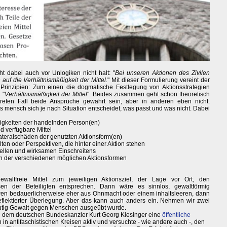
t dabei auch vor Unlogiken nicht halt: "
Bei unseren Aktionen des Zivilen
uf die Verhältnismäßigkeit der Mittel.
" Mit dieser Formulierung vereint der
rinzipien: Zum einen die dogmatische Festlegung von Aktionsstrategien
 "
Verhältnismäßigkeit der Mittel
". Beides zusammen geht schon theoretisch
reten Fall beide Ansprüche gewahrt sein, aber in anderen eben nicht.
ss mensch sich je nach Situation entscheidet, was passt und was nicht. Dabei
higkeiten der handelnden Person(en)
 verfügbare Mittel
teralschäden der genutzten Aktionsform(en)
lten oder Perspektiven, die hinter einer Aktion stehen
hnellen und wirksamen Einschreitens
der verschiedenen möglichen Aktionsformen
ewaltfreie Mittel zum jeweiligen Aktionsziel, der Lage vor Ort, den
ssen der Beteiligten entsprechen. Dann wäre es sinnlos, gewaltförmig
ieren bedauerlicherweise eher aus Ohnmacht oder einem inhaltsleeren, dann
eflektierter Überlegung. Aber das kann auch anders ein. Nehmen wir zwei
deutig Gewalt gegen Menschen ausgeübt wurde.
d
dem deutschen Bundeskanzler Kurt Georg Kiesinger eine
öffentliche
in antifaschistischen Kreisen aktiv und versuchte - wie andere auch -, den