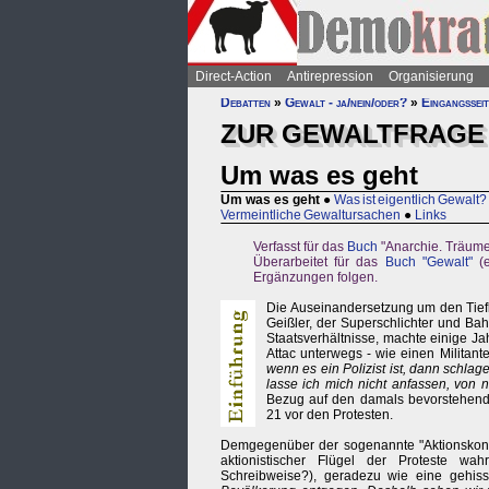
Direct-Action
Antirepression
Organisierung
Debatten
»
Gewalt - ja/nein/oder?
»
Eingangsseit
ZUR GEWALTFRAGE
Um was es geht
Um was es geht
●
Was ist eigentlich Gewalt?
Vermeintliche Gewaltursachen
●
Links
Verfasst für das
Buch
"Anarchie. Träume
Überarbeitet für das
Buch "Gewalt"
(e
Ergänzungen folgen.
Die Auseinandersetzung um den Tiefb
Geißler, der Superschlichter und Ba
Staatsverhältnisse, machte einige Ja
Attac unterwegs - wie einen Militant
wenn es ein Polizist ist, dann schla
lasse ich mich nicht anfassen, von
Bezug auf den damals bevorstehende
21 vor den Protesten.
Demgegenüber der sogenannte "Aktionskonse
aktionistischer Flügel der Proteste wa
Schreibweise?), geradezu wie eine gehis