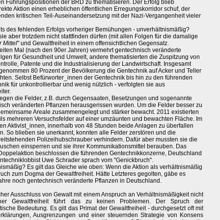
hen Führungspositionen der BRD zu thematisieren. Der Erfolg blieb
rekte Aktion einen erheblichen öffentlichen Erregungskorridor schuf, der
genden kritischen Teil-Auseinandersetzung mit der Nazi-Vergangenheit vieler
chts des fehlenden Erfolgs vorheriger Bemühungen - unverhältnismäßig?
sie aber trotzdem nicht stattfinden dürfen (mit allen Folgen für die damalige
 Mittel
" und Gewaltfreiheit in einem offensichtlichen Gegensatz.
iten Mal (nach den 90er Jahren) vermehrt gentechnisch veränderte
olgen für Gesundheit und Umwelt, andere thematisierten die Zuspitzung von
trolle, Patente und die Industrialisierung der Landwirtschaft. Insgesamt
nommen 80 Prozent der Bevölkerung die Gentechnik auf Acker und Teller
hten. Selbst Befürworter_innen der Gentechnik bis hin zu den führenden
ik für unkontrollierbar und wenig nützlich - verfolgten sie aus
ter.
 gegen die Felder, z.B. durch Gegensaaten, Besetzungen und sogenannte
isch veränderten Pflanzen herausgerissen wurden. Um die Felder besser zu
gemeinsame Areale zusammengelegt und stärker bewacht. 2011 existierten
eils mehreren Versuchsfelder auf einer umzäunten und bewachten Fläche. Im
n Aktivist_innen, innerhalb von 48 Stunden beide Anlagen zu überfallen
. So blieben sie unerkannt, konnten alle Felder zerstören und die
reitstehenden Polizeihubschrauber verhindern. Dafür aber mussten sie die
äuschen einsperren und sie ihrer Kommunikationsmittel berauben. Das
Doppelaktion beschlossen die führenden Gentechnikkonzerne, Deutschland
Gentechniklobbist Uwe Schrader sprach vom "Genickbruch".
nismäßig? Es gilt das Gleiche wie oben: Wenn die Aktion als verhältnismäßig
uch zum Dogma der Gewaltfreiheit. Hätte Letzteres gegolten, gäbe es
jahre noch gentechnisch veränderte Pflanzen in Deutschland.
scher Ausschluss von Gewalt mit einem Anspruch an Verhältnismäßigkeit nicht
cher Gewaltfreiheit führt das zu keinen Problemen. Der Spruch der
ische Bedeutung. Es gilt das Primat der Gewaltfreiheit - durchgesetzt oft mit
gserklärungen, Ausgrenzungen und einer steuernden Strategie von Konsens