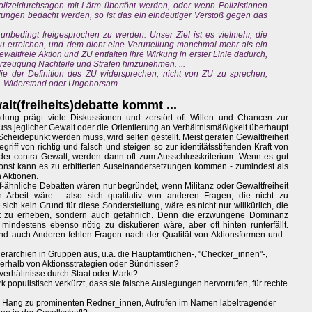
olizeidurchsagen mit Lärm übertönt werden, oder wenn Polizistinnen
rkungen bedacht werden, so ist das ein eindeutiger Verstoß gegen das
 unbedingt freigesprochen zu werden. Unser Ziel ist es vielmehr, die
u erreichen, und dem dient eine Verurteilung manchmal mehr als ein
ewaltfreie Aktion und ZU entfalten ihre Wirkung in erster Linie dadurch,
erzeugung Nachteile und Strafen hinzunehmen. ...
 die der Definition des ZU widersprechen, nicht von ZU zu sprechen,
B. Widerstand oder Ungehorsam.
lt(freiheits)debatte kommt ...
ung prägt viele Diskussionen und zerstört oft Willen und Chancen zur
ss jeglicher Gewalt oder die Orientierung an Verhältnismäßigkeit überhaupt
Scheidepunkt werden muss, wird selten gestellt. Meist geraten Gewaltfreiheit
griff von richtig und falsch und steigen so zur identitätsstiftenden Kraft von
der contra Gewalt, werden dann oft zum Ausschlusskriterium. Wenn es gut
onst kann es zu erbitterten Auseinandersetzungen kommen - zumindest als
 Aktionen.
hnliche Debatten wären nur begründet, wenn Militanz oder Gewaltfreiheit
n Arbeit wäre - also sich qualitativ von anderen Fragen, die nicht zu
ich kein Grund für diese Sonderstellung, wäre es nicht nur willkürlich, die
 zu erheben, sondern auch gefährlich. Denn die erzwungene Dominanz
indestens ebenso nötig zu diskutieren wäre, aber oft hinten runterfällt.
 und auch Anderen fehlen Fragen nach der Qualität von Aktionsformen und -
rarchien in Gruppen aus, u.a. die Hauptamtlichen-, "Checker_innen"-,
rhalb von Aktionsstrategien oder Bündnissen?
verhältnisse durch Staat oder Markt?
 populistisch verkürzt, dass sie falsche Auslegungen hervorrufen, für rechte
em Hang zu prominenten Redner_innen, Aufrufen im Namen labeltragender