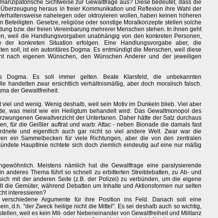
anzipatorische Sichtweise zur Gewaltfrage aus? Diese bedeutet, dass die
 Überzeugung heraus in freier Kommunikation und Reflexion ihre Wahl der
e Verhaltensweise nahelegen oder oktroyieren wollen, haben keinen höheren
n Beteiligten. Gesetze, religiöse oder sonstige Moralkonzepte stellen solche
dung bzw. der freien Vereinbarung mehrerer Menschen stehen. In ihnen geht
oren, weil die Handlungsvorgaben unabhängig von den konkreten Personen,
e der konkreten Situation erfolgen. Eine Handlungsvorgabe aber, die
n soll, ist ein autoritäres Dogma. Es entmündigt die Menschen, weil diese
t nach eigenen Wünschen, den Wünschen Anderer und der jeweiligen
hes Dogma. Es soll immer gelten. Beate Klarsfeld, die unbekannten
lle handelten zwar ersichtlich verhältnismäßig, aber doch moralisch falsch.
ma der Gewaltfreiheit.
 viel und wenig. Wenig deshalb, weil sein Motiv im Dunkeln blieb. Viel aber
urde, was meist wie ein Heiligtum behandelt wird: Das Gewaltmonopol des
r erzwungenen Gewaltverzicht der Untertanen. Daher hätte der Satz durchaus
, für die Geißler auftrat und warb: Attac - neben Bionade die damals fast
ordnete und eigentlich auch gar nicht so viel andere Welt. Zwar war die
ren ein Sammelbecken für viele Richtungen, aber die von den zentralen
ndete Hauptlinie richtete sich doch ziemlich eindeutig auf eine nur mäßig
gewöhnlich. Meistens nämlich hat die Gewaltfrage eine paralysierende
 anderes Thema führt so schnell zu erbitterten Streitdebatten, zu Ab- und
ch mit der anderen Seite (z.B. der Polizei) zu verbünden, um die eigene
t die Gemüter, während Debatten um Inhalte und Aktionsformen nur selten
icht interessieren?
 verschiedene Argumente für ihre Position ins Feld. Danach soll eine
ein, d.h. "der Zweck heilige nicht die Mittel". Es sei deshalb auch so wichtig,
 stellen, weil es kein Mit- oder Nebeneinander von Gewaltfreiheit und Militanz