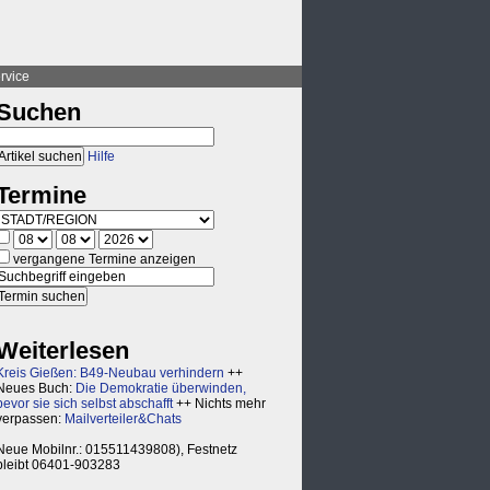
rvice
Suchen
Hilfe
Termine
vergangene Termine anzeigen
Weiterlesen
Kreis Gießen: B49-Neubau verhindern
++
Neues Buch:
Die Demokratie überwinden,
bevor sie sich selbst abschafft
++ Nichts mehr
verpassen:
Mailverteiler&Chats
Neue Mobilnr.: 015511439808), Festnetz
bleibt 06401-903283