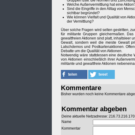
Gruppen usw. die Normen und Zurichtunge
Welche Außenvermittlung hat eine Aktion?
Sind die Eingriffe in den Alltag von Mens
sichtbar begründet?
Wie können Vielfalt und Qualität von Akt
der Vermittlung?
Über solche Fragen wird selten gestritten, zum
für militante Gruppen gleichermaßen. Das 
gewaltfreien Aktionen sind platt, inhaltsleer
Gewalt, sondern weil die meiste Gewalt pri
Latschdemos und Postkartenaktionen. Offensi
Debatte um die Qualität von Aktionen.
Notwendig wäre stattdessen eine deutliche W
von Aktionen einschließlich ihrer Außenverm
militante und gewaltfreie Aktionen nebenein
Kommentare
Bisher wurden noch keine Kommentare abg
Kommentar abgeben
Deine aktuelle Netzadresse: 216.73.216.170
Name
Kommentar