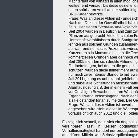
Machterhalt von Altnazis in allen möglic
weitgehend versagt, bis diese gezielte, di
einen spürbaren Anteil an der später fol
BRD-Kader bewirkte.
Frage: Was an dieser Aktion ist - angesi
Nach der Doktrin der Gewaltfreiheit hätte 
Zeit). Hier stehen "
Verhältnismäßigkeit der
Seit 2004 wurden in Deutschland zum zwe
Pflanzen ausgebracht. Viele fürchteten F
Herrschaftsverhältnissen durch Saatgutkon
lehnten aus solchen Gründen zusammenge
ab, während nur sechs Prozent sie wünsc
Konzernen a la Monsanto hielten die Techn
kommerziellen Gründen aber dennoch wei
Seit 2005 mehrten sich direkte Aktionen
Feldbefreiungen, bei denen die gentechn
schützen, wurden diese immer mehr auf 
nur noch zwei intensiv Standorte mit jew
Juli 2011 gelang es unbekannt gebliebene
und dabei alle Sicherungen auszuschalten
Alarmauslösung z.B. der in einem Fall be
vor Ort tätigen Bewacher in ihren Wachh
Ergebnis war durchschlagend: Nach der 
als Feldstandort fortan zu meiden. Der 
Frage: Was an dieser Aktion ist unverhält
angesehen wird, steht dieses im Widerspr
voraussichtlich auch 2012 und die Folge
Es zeigt sich schnell, dass sich ein dogmati
vereinbaren lässt. In Kreisen dogmatis
Verhältnismäßigkeit hat dort nur propagandist
autoritären Mitteln wie Selbstverpflichtun