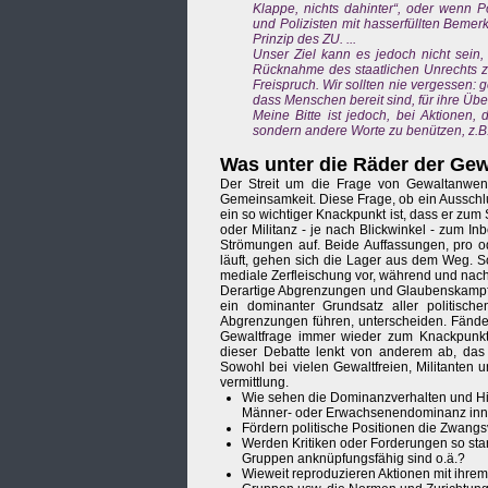
Klappe, nichts dahinter“, oder wenn P
und Polizisten mit hasserfüllten Beme
Prinzip des ZU. ...
Unser Ziel kann es jedoch nicht sein,
Rücknahme des staatlichen Unrechts z
Freispruch. Wir sollten nie vergessen: g
dass Menschen bereit sind, für ihre Üb
Meine Bitte ist jedoch, bei Aktionen,
sondern andere Worte zu benützen, z.
Was unter die Räder der Gewa
Der Streit um die Frage von Gewaltanwend
Gemeinsamkeit. Diese Frage, ob ein Ausschlu
ein so wichtiger Knackpunkt ist, dass er zum 
oder Militanz - je nach Blickwinkel - zum Inbe
Strömungen auf. Beide Auffassungen, pro o
läuft, gehen sich die Lager aus dem Weg. S
mediale Zerfleischung vor, während und nach
Derartige Abgrenzungen und Glaubenskampf-ä
ein dominanter Grundsatz aller politische
Abgrenzungen führen, unterscheiden. Fände s
Gewaltfrage immer wieder zum Knackpunkt
dieser Debatte lenkt von anderem ab, das m
Sowohl bei vielen Gewaltfreien, Militanten
vermittlung.
Wie sehen die Dominanzverhalten und Hie
Männer- oder Erwachsenendominanz inne
Fördern politische Positionen die Zwangs
Werden Kritiken oder Forderungen so stark
Gruppen anknüpfungsfähig sind o.ä.?
Wieweit reproduzieren Aktionen mit ihr