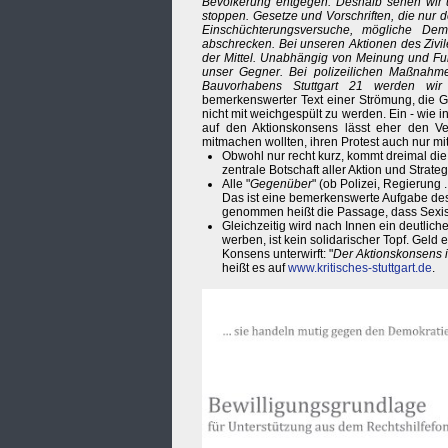
Bevölkerung entgegen. Deshalb sehen wir uns
stoppen. Gesetze und Vorschriften, die nur 
Einschüchterungsversuche, mögliche Demo
abschrecken. Bei unseren Aktionen des Zivil
der Mittel. Unabhängig von Meinung und Funk
unser Gegner. Bei polizeilichen Maßnahm
Bauvorhabens Stuttgart 21 werden wir
bemerkenswerter Text einer Strömung, die Ge
nicht mit weichgespült zu werden. Ein - wie i
auf den Aktionskonsens lässt eher den Ver
mitmachen wollten, ihren Protest auch nur m
Obwohl nur recht kurz, kommt dreimal d
zentrale Botschaft aller Aktion und Strateg
Alle "
Gegenüber
" (ob Polizei, Regierung .
Das ist eine bemerkenswerte Aufgabe des 
genommen heißt die Passage, dass Sexi
Gleichzeitig wird nach Innen ein deutlich
werben, ist kein solidarischer Topf. Gel
Konsens unterwirft: "
Der Aktionskonsens i
heißt es auf
www.kritisches-stuttgart.de
.