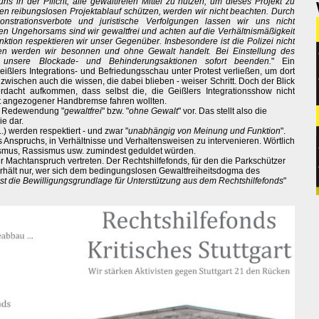
 in der Pflicht, alle gewaltfreien Mittel zu nutzen, um dieses Projekt zu
den reibungslosen Projektablauf schützen, werden wir nicht beachten. Durch
nstrationsverbote und juristische Verfolgungen lassen wir uns nicht
en Ungehorsams sind wir gewaltfrei und achten auf die Verhältnismäßigkeit
tion respektieren wir unser Gegenüber. Insbesondere ist die Polizei nicht
en werden wir besonnen und ohne Gewalt handelt. Bei Einstellung des
 unsere Blockade- und Behinderungsaktionen sofort beenden.
" Ein
ißlers Integrations- und Befriedungsschau unter Protest verließen, um dort
nzwischen auch die wissen, die dabei blieben - weiser Schritt. Doch der Blick
dacht aufkommen, dass selbst die, die Geißlers Integrationsshow nicht
it angezogener Handbremse fahren wollten.
ie Redewendung "
gewaltfrei
" bzw. "
ohne Gewalt
" vor. Das stellt also die
ie dar.
..) werden respektiert - und zwar "
unabhängig von Meinung und Funktion
".
Anspruchs, in Verhältnisse und Verhaltensweisen zu intervenieren. Wörtlich
smus, Rassismus usw. zumindest geduldet würden.
er Machtanspruch vertreten. Der Rechtshilfefonds, für den die Parkschützer
d erhält nur, wer sich dem bedingungslosen Gewaltfreiheitsdogma des
st die Bewilligungsgrundlage für Unterstützung aus dem Rechtshilfefonds
"