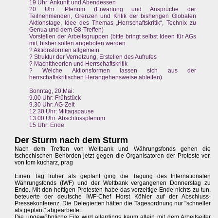
19 Uhr: Ankunft und Abendessen
20 Uhr: Plenum (Erwartung und Ansprüche der
Teilnehmenden, Grenzen und Kritik der bisherigen Globalen
Aktionstage, Idee des Themas „Herrschaftskritik“, Technix zu
Genua und dem G8-Treffen)
Vorstellen der Arbeitsgruppen (bitte bringt selbst Ideen für AGs
mit, bisher sollen angeboten werden
? Aktionsformen allgemein
? Struktur der Vernetzung, Erstellen des Aufrufes
? Machttheorien und Herrschaftskritik
? Welche Aktionsformen lassen sich aus der
herrschaftskritischen Herangehensweise ableiten)
Sonntag, 20.Mai:
9.00 Uhr: Frühstück
9.30 Uhr: AG-Zeit
12.30 Uhr: Mittagspause
13.00 Uhr: Abschlussplenum
15 Uhr: Ende
Der Sturm nach dem Sturm
Nach dem Treffen von Weltbank und Währungsfonds gehen die
tschechischen Behörden jetzt gegen die Organisatoren der Proteste vor.
von tom kucharz, prag
Einen Tag früher als geplant ging die Tagung des Internationalen
Währungsfonds (IWF) und der Weltbank vergangenen Donnerstag zu
Ende. Mit den heftigen Protesten habe das vorzeitige Ende nichts zu tun,
beteuerte der deutsche IWF-Chef Horst Köhler auf der Abschluss-
Pressekonferenz. Die Delegierten hätten die Tagesordnung nur "schneller
als geplant" abgearbeitet.
Die ungewöhnliche Eile wird allerdings kaum allein mit dem Arbeitseifer