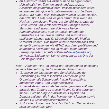
dh Aufruf sich selbst auf lokaler Ebene zu organisieren,
sich inhaltlich mit Themen auseinanderzusetzen,
Aktionstrainings durchzuführen, Wissen mit andere teilen,
eigene unabhängige Artikulationsmedien auf die Beine zu
stellen. Wir haben nicht viel davon wenn in Genoa 100.000
oder 200.000 Leute sind, es geht darum dass wenn die
Nachricht von diesem Protest um die Welt geht, dass die
Leute wissen und verstehen was die Anliegen dieser
Menschen sind, warum sie sich weiss kleiden,
Sambamusik spielen oder warum sie brennende
Barrikaden auf die Strasse stellen und selbst draus
schliessen können was für Lügen zb über die Medien
verbreitet werden. Das würde auch verhindern dass sich
einige Organisationen wie ATTAC sich dann profilieren und
so auftreten als würden sie im Namen einer ganzen
Bewegung reden. Aufrufe sollten auf
de.indymedia.org
hinweisen. Bildung von Konvergenzzentren als Orte der
Selbstorganisation.
Diese Gedanken sind im Aufruf der ItalienerInnen gespiegelt
hier eine Übersetzung der 5 Punkte der Arbeitsbasis:
“1. aktiv in der Information und Sensibilisierung der
Bevölkerung zu den respektiven Themen die jede
Organisation als Schwerpunkt hat, in Respekt ihrer
autonomen Arbeit- und Vorgehensweise.
2. die lokale und nationale Verwaltungen dazu auffordern
dass sie den Zugang zu grosse Räume für alle garantiert,
für die Durchführung von Aktivitäten, Projekte und
Demonstrationen die in den kommenden Monaten, sowie
um den G8 Gipfel organisiert werden.
3. Vor allem fordern wir dass das Recht auf Demonstration
nicht eingeschränkt wird.