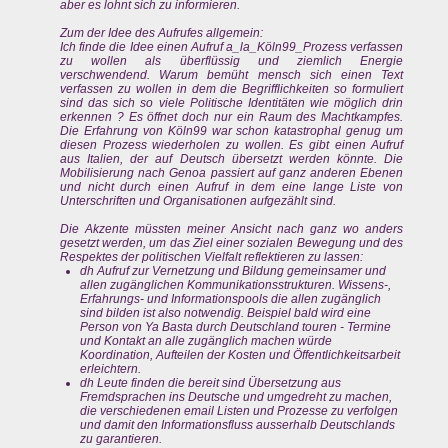
aber es lohnt sich zu informieren.
Zum der Idee des Aufrufes allgemein:
Ich finde die Idee einen Aufruf a_la_Köln99_Prozess verfassen
zu wollen als überflüssig und ziemlich Energie
verschwendend. Warum bemüht mensch sich einen Text
verfassen zu wollen in dem die Begrifflichkeiten so formuliert
sind das sich so viele Politische Identitäten wie möglich drin
erkennen ? Es öffnet doch nur ein Raum des Machtkampfes.
Die Erfahrung von Köln99 war schon katastrophal genug um
diesen Prozess wiederholen zu wollen. Es gibt einen Aufruf
aus Italien, der auf Deutsch übersetzt werden könnte. Die
Mobilisierung nach Genoa passiert auf ganz anderen Ebenen
und nicht durch einen Aufruf in dem eine lange Liste von
Unterschriften und Organisationen aufgezählt sind.
Die Akzente müssten meiner Ansicht nach ganz wo anders
gesetzt werden, um das Ziel einer sozialen Bewegung und des
Respektes der politischen Vielfalt reflektieren zu lassen:
dh Aufruf zur Vernetzung und Bildung gemeinsamer und
allen zugänglichen Kommunikationsstrukturen. Wissens-,
Erfahrungs- und Informationspools die allen zugänglich
sind bilden ist also notwendig. Beispiel bald wird eine
Person von Ya Basta durch Deutschland touren - Termine
und Kontakt an alle zugänglich machen würde
Koordination, Aufteilen der Kosten und Öffentlichkeitsarbeit
erleichtern.
dh Leute finden die bereit sind Übersetzung aus
Fremdsprachen ins Deutsche und umgedreht zu machen,
die verschiedenen email Listen und Prozesse zu verfolgen
und damit den Informationsfluss ausserhalb Deutschlands
zu garantieren.