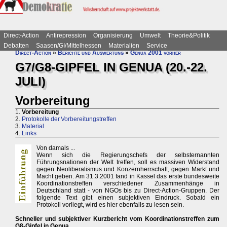
Direct-Action
Antirepression
Organisierung
Umwelt
Theorie&Politik
Debatten
Saasen/GI/Mittelhessen
Materialien
Service
Direct-Action
»
Berichte und Auswertung
»
Genua 2001 vorher
G7/G8-GIPFEL IN GENUA (20.-22.
JULI)
Vorbereitung
1.
Vorbereitung
2.
Protokolle der Vorbereitungstreffen
3.
Material
4.
Links
Von damals ...
Wenn sich die Regierungschefs der selbsternannten
Führungsnationen der Welt treffen, soll es massiven Widerstand
gegen Neoliberalismus und Konzernherrschaft, gegen Markt und
Macht geben. Am 31.3.2001 fand in Kassel das erste bundesweite
Koordinationstreffen verschiedener Zusammenhänge in
Deutschland statt - von NGOs bis zu Direct-Action-Gruppen. Der
folgende Text gibt einen subjektiven Eindruck. Sobald ein
Protokoll vorliegt, wird es hier ebenfalls zu lesen sein.
Schneller und subjektiver Kurzbericht vom Koordinationstreffen zum
G8-Gipfel in Genua