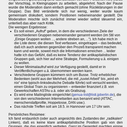
der Vorschlag, in Kleingruppen zu arbeiten, abgelehnt. Nach der Pause
wurde die Moderation dann einfach gemacht (ohne Rückklärungen in der
Gruppe). Das Bild veränderte sich nur wenig, weiter wurde kaum
gemeinsam diskutiert, sondern Positionen nebeneinander gestellt. Die
Moderation mischte sich zunächst immer wieder selbst steuernd ein,
unterließ das aber nach Kritik.
Die wenigen Ergebnisse:
Es soll einen „Aufruf“ geben, in dem die verschiedenen Ziele der
verschiedenen Gruppen nebeneinander genannt werden (im Stil von
„Einige Gruppen wollen ..., andere streben an, ...“). Ich habe mich in
die Liste derer, die diesen Text verfassen, eingetragen – das bedeutet,
daß ich auch anderen gegenüber den Prozeß transparent machen
kann und werde, soweit mich die Informationen erreichen ... leider
hatte ich das Gefühl, daß es keine Tendenz der antikapitalistischen
Gruppen gab, sich hier auf eine Strategie, Formulierung u.ä. einigen
zu wollen.
Dieser Minimalaufruf wird zur Verfügung gestellt, damit er in
Veröffentlichungen u.ä. übernommen werden kann.
Verschiedene Gruppen kümmern sich um Busse. Trotz erheblicher
Bedenken (wohl aus der Mehrheit, die mit „zuviel Arbeit“ bis „wird eh
nix“ eine typisch-linksdeutsche Debatte führte) soll versucht werden,
einen Global Train zu organisieren – entweder finanziert z.B. von
Gewerkschaften ASTAs u.ä. oder als Gratiszug.
Es wird eine Mailingliste eingerichtet (
genua-list@listi.jpberlin.de
), die
von den verschiedenen Internetseiten aus benannt wird (ATTAC,
menschenstattprofite, Hoppetosse, DAN usw.).
Das nächste Treffen soll am 18.5. in Hannover um 17 Uhr sein.
Persönliches Resümee:
Ich fand erstaunlich (oder auch angesichts des Zustandes der „radikalen“
Linken), daß es keine klare antikapitalistische Position gab von den
Gruppen, die das eigentlich vertreten. Ganz im Gegenteil machten einige