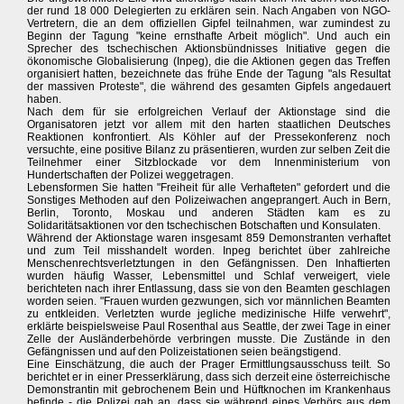
der rund 18 000 Delegierten zu erklären sein. Nach Angaben von NGO-
Vertretern, die an dem offiziellen Gipfel teilnahmen, war zumindest zu
Beginn der Tagung "keine ernsthafte Arbeit möglich". Und auch ein
Sprecher des tschechischen Aktionsbündnisses Initiative gegen die
ökonomische Globalisierung (Inpeg), die die Aktionen gegen das Treffen
organisiert hatten, bezeichnete das frühe Ende der Tagung "als Resultat
der massiven Proteste", die während des gesamten Gipfels angedauert
haben.
Nach dem für sie erfolgreichen Verlauf der Aktionstage sind die
Organisatoren jetzt vor allem mit den harten staatlichen Deutsches
Reaktionen konfrontiert. Als Köhler auf der Pressekonferenz noch
versuchte, eine positive Bilanz zu präsentieren, wurden zur selben Zeit die
Teilnehmer einer Sitzblockade vor dem Innenministerium von
Hundertschaften der Polizei weggetragen.
Lebensformen Sie hatten "Freiheit für alle Verhafteten" gefordert und die
Sonstiges Methoden auf den Polizeiwachen angeprangert. Auch in Bern,
Berlin, Toronto, Moskau und anderen Städten kam es zu
Solidaritätsaktionen vor den tschechischen Botschaften und Konsulaten.
Während der Aktionstage waren insgesamt 859 Demonstranten verhaftet
und zum Teil misshandelt worden. Inpeg berichtet über zahlreiche
Menschenrechtsverletztungen in den Gefängnissen. Den Inhaftierten
wurden häufig Wasser, Lebensmittel und Schlaf verweigert, viele
berichteten nach ihrer Entlassung, dass sie von den Beamten geschlagen
worden seien. "Frauen wurden gezwungen, sich vor männlichen Beamten
zu entkleiden. Verletzten wurde jegliche medizinische Hilfe verwehrt",
erklärte beispielsweise Paul Rosenthal aus Seattle, der zwei Tage in einer
Zelle der Ausländerbehörde verbringen musste. Die Zustände in den
Gefängnissen und auf den Polizeistationen seien beängstigend.
Eine Einschätzung, die auch der Prager Ermittlungsausschuss teilt. So
berichtet er in einer Presserklärung, dass sich derzeit eine österreichische
Demonstrantin mit gebrochenem Bein und Hüftknochen im Krankenhaus
befinde - die Polizei gab an, dass sie während eines Verhörs aus dem