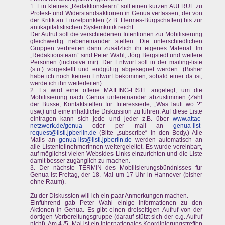
1. Ein kleines „Redaktionsteam“ soll einen kurzen AUFRUF zu
Protest- und Widerstandsaktionen in Genua verfassen, der von
der Kritik an Einzelpunkten (z.B. Hermes-Bürgschaften) bis zur
antikapitalistischen Systemkritik reicht.
Der Aufruf soll die verschiedenen Intentionen zur Mobilisierung
gleichwertig nebeneinander stellen. Die unterschiedlichen
Gruppen verbreiten dann zusätzlich ihr eigenes Material. Im
„Redaktionsteam“ sind Peter Wahl, Jörg Bergstedt und weitere
Personen (inclusive mir). Der Entwurf soll in der mailing-liste
(s.u.) vorgestellt und endgültig abgesegnet werden. (Bisher
habe ich noch keinen Entwurf bekommen, sobald einer da ist,
werde ich ihn weiterleiten)
2. Es wird eine offene MAILING-LISTE angelegt, um die
Mobilisierung nach Genua untereinander abzustimmen (Zahl
der Busse, Kontaktstellen für Interessierte, „Was läuft wo ?“
usw.) und eine inhaltliche Diskussion zu führen. Auf diese Liste
eintragen kann sich jede und jeder z.B. über
www.attac-
netzwerk.de/genua
oder per mail an
genua-list-
request@listi.jpberlin.de
(Bitte „subscribe“ in den Body.) Alle
Mails an
genua-list@listi.jpberlin.de
werden automatisch an
alle ListenteilnehmerInnen weitergeleitet. Es wurde vereinbart,
auf möglichst vielen Websides Links einzurichten und die Liste
damit besser zugänglich zu machen.
3. Der nächste TERMIN des Mobilisierungsbündnisses für
Genua ist Freitag, der 18. Mai um 17 Uhr in Hannover (bisher
ohne Raum).
Zu der Diskussion will ich ein paar Anmerkungen machen.
Einführend gab Peter Wahl einige Informationen zu den
Aktionen in Genua. Es gibt einen dreiseitigen Aufruf von der
dortigen Vorbereitungsgruppe (darauf stützt sich der o.g. Aufruf
nicht). Am 4./5. Mai ist ein internationales Koordinierungstreffen