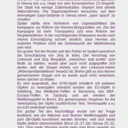
in Genua (wo u.a. Hugo von den Euromärschen (?) hingeht).
Die Stadt hat wenige Zufahrtsstraßen. Geplant sind direkte
Aktionsformen. Die OrganisatorInnen versuchen, auf dem
ehemaligen Expo-Gelände in Genua einen „open space“ zu
schaffen.
Später stellte eine Vertreterin von Urgewald/Weed die
Kampagne zur Reform der Hermes-Bürgschaften vor. Ziel der
Kampagne ist mehr Transparenz und eine Reform der
Vergabekriterien. In der nachfolgenden Diskussion wurde nach
meiner Einschätzung schnell deutlich, dass Hermes als
isoliertes Problem nicht der Schwerpunkt der Mobilisierung
sein wird.
Ein großer Teil der Runde sah den Fehler im System (womit ich
die Einschätzung von Jörg B. teile). Der Vorschlag von
Linksruck und Jörg Bergstedt, „menschen statt profite“ zum
Motto zu wählen, wurde aber auch nicht aufgegriffen (ich
denke, weil der Slogan bereits von den Linksruck-nahen
„Widerstandskollektiven“ besetzt ist). Bisher gibt es also keinen
gemeinsamen Slogan und es wurde auch nicht vereinbart,
einen solchen zu finden.
Es wird angestrebt, den G7/8-Gipfel inhaltlich mit weiteren
Gipfeln zu verknüpfen (erwähnt wurden der EU-Gipfel in
Göteborg, das Weltbank-Treffen in Barcelona, das WEF-
Europa-Treffen in Salzburg und am meisten der
Weltklimagipfel in Bonn). Ein gemeinsames Vorgehen für die
Verknüpfung der Gipfel (ausführlicher Text, Terminspalte o.a.)
ist nicht vereinbart worden.
Ein großer Teil des Nachmittags wurde von der Frage
bestimmt, wie die Aktionen zum Bonner Weltklimagipfel und
zum G8-Gipfel koordiniert werden könnten, weil sich beide
Gipfel zeitlich überschneiden (Bonn 15.-27.Juli, Genua 20.-22.
Juli). Über weite Strecken wurde mehr über Bonn geredet, als