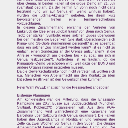
über Genua. In beiden Fällen ist die große Demo am 21. Juli
(Samstag) geplant. Da der Termin für Bonn noch nicht ganz
feststand (und wir auf Genua eh´ wenig Einfluss haben),
wurden die „Klima-Aktivisten“ gebeten, bei ihrem kurz
bevorstehenden Treffen eine Terminverschiebung
vorzuschlagen.
In diesem Zusammenhang erwähnte der Vertreter von
Linksruck die Idee eines „global trains“ von Bonn nach Genua.
Trotz der starken Symbolik eines solchen Zuges überwogen
bei den meisten die Bedenken (wie stark überschneiden sich
Klima- und G8-GipfelstürmerInnen personell? ist es absehbar,
dass ein solcher Zug finanziert werden kann? ist es nicht zu
einfach, einen Sonderzug an der Grenze aufzuhalten? ist die
Anreise - womöglich am gleichen Tag - zu spät, um sich in
Genua festzusetzen?). Außerdem ist es fraglich, ob die
Klimagipfel-Demo verschoben wird, weil dazu der BUND und
andere Organisationen mitspielen müssen.
Da die Gewerkschaftslinke noch nicht vertreten ist, wollten sich
u.a. Menschen von Arbeitermacht um den Kontakt zu (den
kritischen Restlinken in) den Gewerkschaften kümmern.
Peter Wahl (WEED) hat sich für die Pressearbeit angeboten.
Bisherige Planungen
Am konkretesten war die Mitteilung, dass die Erlassjahr-
Kampagne am 20.7. Busse aus Süddeutschland (München,
Stuttgart, Koblenz(?)) organisieren will. Aus dem PGA-
Zusammenhang wird wahrscheinlich eine Karawane von
Barcelona über Salzburg nach Genua organisiert. Die Falken
haben ihre Jugendcamps in Norditalien und verlegen ihre
Zelte ca. zwei Wochen vor Genua in den Süden. Die Gruppe
Arbeiternmacht bereitet ein internationales Camp vor. Die