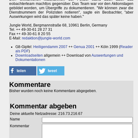
eobachterteam machtlos gegenüber. Das Team war vor den Aktionstagen
gebildet worden, um Übergriffe zu dokumentieren. "Wir können zwar die
Dienstnummern der Polizisten notieren", sagte ein Beobachter, "aber
Auswirkungen wird das später keine haben."
Jungle World, Bergmannstraße 68, 10961 Berlin, Germany
Tel. ++ 49-30-61 28 27 31
Fax ++ 49-30-61 8 20 55
E-Mail:
redaktion@jungle-world.com
G8-Gipfel:
Heiligendamm 2007
++
Genua 2001
++ Köln 1999 (
Reader
als PDF
)
Downloadseiten
allgemein ++ Download von
Auswertungen und
Dokumentationen
Kommentare
Bisher wurden noch keine Kommentare abgegeben.
Kommentar abgeben
Deine aktuelle Netzadresse: 216.73.216.67
Name
Kommentar