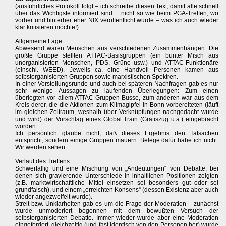
(ausführliches Protokoll folgt – ich schreibe diesen Text, damit alle schnell
über das Wichtigste informiert sind ... nicht so wie beim PGA-Treffen, wo
vorher und hinterher eher NIX veröffentlicht wurde – was ich auch wieder
klar kritisieren möchte!)
Allgemeine Lage
Abwesend waren Menschen aus verschiedenen Zusammenhängen. Die
größte Gruppe stellten ATTAC-Basisgruppen (ein bunter Misch aus
unorganisierten Menschen, PDS, Grüne usw.) und ATTAC-Funktionäre
(einschl. WEED). Jeweils ca. eine Handvoll Personen kamen aus
selbstorganisierten Gruppen sowie marxistischen Spektren.
In einer Vorstellungsrunde und auch bei späteren Nachfragen gab es nur
sehr wenige Aussagen zu laufenden Überlegungen: Zum einen
überlegten vor allem ATTAC-Gruppen Busse, zum anderen war aus dem
Kreis derer, die die Aktionen zum Klimagipfel in Bonn vorbereiteten (läuft
im gleichen Zeitraum, weshalb über Verknüpfungen nachgedacht wurde
und wird) der Vorschlag eines Global Train (Gratiszug u.ä.) eingebracht
worden.
Ich persönlich glaube nicht, daß dieses Ergebnis den Tatsachen
entspricht, sondern einige Gruppen mauern. Belege dafür habe ich nicht.
Wir werden sehen.
Verlauf des Treffens
Schwerfällig und eine Mischung von „Andeutungen“ von Debatte, bei
denen sich gravierende Unterschiede in inhaltlichen Positionen zeigten
(z.B. marktwirtschaftliche Mittel einsetzen sei besonders gut oder sei
grundfalsch), und einem „erreichten Konsens“ (dessen Existenz aber auch
wieder angezweifelt wurde).
Streit bzw. Unklarheiten gab es um die Frage der Moderation – zunächst
wurde unmoderiert begonnen mit dem bewußten Versuch der
selbstorganisierten Debatte. Immer wieder wurde aber eine Moderation
eingefordert, gleichzeitig (und fast identisch von den Personen her) wurde