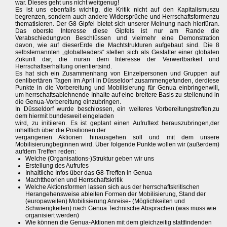
war. Dieses geht uns nicht weitgenug!
Es ist uns ebenfalls wichtig, die Kritik nicht auf den Kapitalismuszu
begrenzen, sondern auch andere Widersprüche und Herrschaftsformenzu
thematisieren. Der G8 Gipfel bietet sich unserer Meinung nach hierfüran.
Das oberste Interesse diese Gipfels ist nur am Rande die
Verabschiedungvon Beschlüssen und vielmehr eine Demonstration
davon, wie auf dieserErde die Machtstrukturen aufgebaut sind. Die 8
selbsternannten „globalleaders“ stellen sich als Gestalter einer globalen
Zukunft dar, die nuran dem Interesse der Verwertbarkeit und
Herrschaftserhaltung orientiertsind.
Es hat sich ein Zusammenhang von Einzelpersonen und Gruppen auf
denlibertären Tagen im April in Düsseldorf zusammengefunden, derdiese
Punkte in die Vorbereitung und Mobilisierung für Genua einbringenwill,
um herrschaftsablehnende Inhalte auf eine breitere Basis zu stellenund in
die Genua-Vorbereitung einzubringen.
In Düsseldorf wurde beschlossen, ein weiteres Vorbereitungstreffen,zu
dem hiermit bundesweit eingeladen
wird, zu initiieren. Es ist geplant einen Aufruftext herauszubringen,der
inhaltlich über die Positionen der
vergangenen Aktionen hinausgehen soll und mit dem unsere
Mobilisierungbeginnen wird. Über folgende Punkte wollen wir (außerdem)
aufdem Treffen reden:
Welche (Organisations-)Struktur geben wir uns
Erstellung des Aufrufes
Inhaltliche Infos über das G8-Treffen in Genua
Machttheorien und Herrschaftskritik
Welche Aktionsformen lassen sich aus der herrschaftskritischen
Herangehensweise ableiten Formen der Mobilisierung, Stand der
(europaweiten) Mobilisierung Anreise- (Möglichkeiten und
Schwierigkeiten) nach Genua Technische Absprachen (was muss wie
organisiert werden)
Wie können die Genua-Aktionen mit dem gleichzeitig stattfindenden