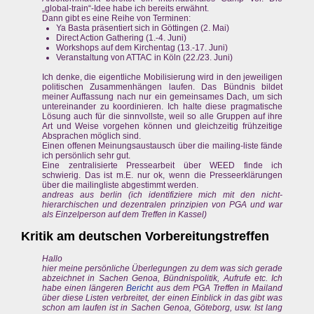
„global-train“-Idee habe ich bereits erwähnt.
Dann gibt es eine Reihe von Terminen:
Ya Basta präsentiert sich in Göttingen (2. Mai)
Direct Action Gathering (1.-4. Juni)
Workshops auf dem Kirchentag (13.-17. Juni)
Veranstaltung von ATTAC in Köln (22./23. Juni)
Ich denke, die eigentliche Mobilisierung wird in den jeweiligen
politischen Zusammenhängen laufen. Das Bündnis bildet
meiner Auffassung nach nur ein gemeinsames Dach, um sich
untereinander zu koordinieren. Ich halte diese pragmatische
Lösung auch für die sinnvollste, weil so alle Gruppen auf ihre
Art und Weise vorgehen können und gleichzeitig frühzeitige
Absprachen möglich sind.
Einen offenen Meinungsaustausch über die mailing-liste fände
ich persönlich sehr gut.
Eine zentralisierte Pressearbeit über WEED finde ich
schwierig. Das ist m.E. nur ok, wenn die Presseerklärungen
über die mailingliste abgestimmt werden.
andreas aus berlin (ich identifiziere mich mit den nicht-
hierarchischen und dezentralen prinzipien von PGA und war
als Einzelperson auf dem Treffen in Kassel)
Kritik am deutschen Vorbereitungstreffen
Hallo
hier meine persönliche Überlegungen zu dem was sich gerade
abzeichnet in Sachen Genoa, Bündnispolitik, Aufrufe etc. Ich
habe einen längeren
Bericht
aus dem PGA Treffen in Mailand
über diese Listen verbreitet, der einen Einblick in das gibt was
schon am laufen ist in Sachen Genoa, Göteborg, usw. Ist lang