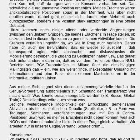
den Kurs mit, daß da irgendwie ein Konsens vorhanden sei. Das
schwächte die argumentative Position erheblich. Meines Erachtens waren
antikapitalistische Positionen sogar in der Mehrheit, was aber nicht
deutlich wurde (dabei geht es mir nicht darum, eine Mehrheit auch
durchzusetzen, sondern eine Position stark einzubringen in eine offene
Debatte).
Hinzu kommen noch einige offene oder verdeckte Abgrenzungen
zwischen den „linken“ Gruppen, die meines Erachtens in Frage stellen, ob
es zumindest in diesem Spektrum zu gemeinsamen Aktivitäten kommt. Die
Grenzen verlaufen ungefähr da, wo wie in Prag auch verliefen. Daher
habe ich auch die Befürchtung, daß es wieder so ausgeht ... daß
intransparent agiert wird, absprache- und diskussionslos die
Mobilisierung betreiben, die Zugang zu Geldtöpfen haben usw. Das deutet
sich unter anderem darin an, daß es vor dem Treffen zu Genua NULL
Berichte vom PGA-Europatreffen in Milano über die einschlägigen
Mailinglisten gab – ein, wie ich weiter finde, inakzeptabler Umgang mit
Informationen und eine Basis der extremen Machtstrukturen in der
informell-autoritären Linken.
Aus meiner Sicht eignet sich dieser zusammengewürfelte Haufen der
Genua-Vorbereitung ausschließlich zur Schaffung der Transparenz: Wer
macht was? Was könnte zusammengefaßt werden (z.B. Busse, Global
Train)? Das allerdings wäre auch schon was.
Jegliche weitergehende Möglichkeit der Entwicklung gemeinsamer
Aktivitäten bis hin zu politischen Debatte (Streitkultur, z.B. in Form von
Tagungen, Seminaren, Veröffentlichungen usw. mit Pro & Contra-
Positionen usw.) wird es meines Erachtens nicht geben können, weil sich
NGOs und informell-autoritäre Linke in dieser Frage gleich verhalten: Wir
arbeiten nur in unserer Clique/Verband. Schade drum ...
Konsequenz:
Ich setze auf das Treffen 11.-13.5. in Dresden und hoffe, daß es dort zu