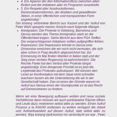
4. Ein Agieren der den Informationsfluss zwischen allen
fördert und die Initiativen aller im Programm vorantreibt.
5. Ein Respekt aller Ausdrucksformen,
Demonstrationsformen, der direkten und gewaltfreien
Aktion, in einer öffentlichen und transparenten Form
angekündigt.“
Der bislang verbreitete Bericht aus Kassel und der Aufruf von
Peter Wahl spiegeln meiner Ansicht nach folgende Mängel :
Immigration: Die Proteste in Göteborg, Barcelona und
Genoa werden das Thema Immigration stark an die
Öffentlichkeit tragen. Siehe Bericht aus dem PGA Treffen.
Die vorgeschlagenen Initiativen sollten aufgegriffen fehlen.
Repression: Die Repression könnte in Genoa eine
Dimension erreichen die wir noch nicht vermuten, die sich
aber schon in Prag deutlich abgezeichnet hat. Zur
Erinnerung im Mai finden Wahlen in Italien statt und der
Sieg einer rechten Regierung ist wahrscheinlich. Die
Rechte Partei hat den Verbot aller Proteste längst
angekündigt. Eine dringende Priorität ist es jetzt die
Legitimität des Protestes aufzubauen. Wir können den
Level an Konfrontation mit dem Staat nicht schneller
wachsen lassen als die Unterstützung die wir in der
Gesellschaft haben. Das ist eines der Gründe warum im
Aufruf aus Genua eines der Grundpunkte es ist das Recht
auf Demonstrieren zu fordern.
Wenn wir eine Bewegung aufbauen wollen und neue soziale
Verhältnisse dann müssen wir auch partizipative Räume öffnen
und Leute dazu motivieren selbst aktiv zu werden. Einen Aufruf
Prozess a la Köln99 verfassen zu wollen verlagert die Arbeit
und Aufmerksamkeit auf diesen Aufruf, statt selbst aktiv zu
werden. Was bislang läuft kommt mir vereinfacht vor wie : Peter