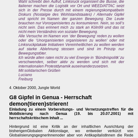
Wahl schreibt den Aufruf, Linksruck organisiert die Busse, die
Italiener machen die Logistik vor Ort und WEED/ATTAC setzt
sich in der Presse durch mit einem regierungskompatibeln
Diskurs (Nostalgie des Wohlstandstaates) / Alternativ Gipfel
und spricht im Namen der ganzen Bewegung. Die Leute
brauchen nur Vororganisiertes zu konsumieren. Nein, so soll’s
nicht sein. Das erinnert mich zu stark an Köln99 und das ist
nicht mein Verständnis von sozialer Bewegung.
Alle Versuche im Namen von ‘der Bewegung’ reden zu wollen
oder die ‘Unorganisierten organisieren zu wollen’ oder mit
Linksruckplakate Initiativen Vereinheitlichen zu wollen werden
auf starke Ablehnung stossen und sind im Prinzip nur
Bewegungstöter.
Ich würde allen raten nicht zu viel Energie in ‘Bündnispolitk’ zu
verschwenden, selber aktiv zu werden und sich mit der
internationalen Protestdynamik auseinanderzusetzen.
Mit solidarischen Grüßen
Luciano
Freiburg
4. Oktober 2000, Jungle World
G8 Gipfel in Genua - Herrschaft
demon(tieren)strieren!
Einladung zu einem Vorbereitungs- und Vernetzungstreffen für die
Mobilisierung nach Genua (19. bis 20.07.2001) mit
herrschaftskritischem Inhalt ...
Hintergrund ist eine Kritik an der inhaltlichen Ausrichtung der
bisherigenGlobalen Aktionstage, wo entweder verkürzt von
GlobalisierungsgegnerInnenoder aber von AntikapitalistInnen die Rede