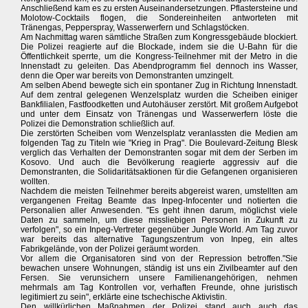
Anschließend kam es zu ersten Auseinandersetzungen. Pflastersteine und
Molotow-Cocktails flogen, die Sondereinheiten antworteten mit
Tränengas, Pepperspray, Wasserwerfern und Schlagstöcken.
Am Nachmittag waren sämtliche Straßen zum Kongressgebäude blockiert.
Die Polizei reagierte auf die Blockade, indem sie die U-Bahn für die
Öffentlichkeit sperrte, um die Kongress-Teilnehmer mit der Metro in die
Innenstadt zu geleiten. Das Abendprogramm fiel dennoch ins Wasser,
denn die Oper war bereits von Demonstranten umzingelt.
Am selben Abend bewegte sich ein spontaner Zug in Richtung Innenstadt.
Auf dem zentral gelegenen Wenzelsplatz wurden die Scheiben einiger
Bankfilialen, Fastfoodketten und Autohäuser zerstört. Mit großem Aufgebot
und unter dem Einsatz von Tränengas und Wasserwerfern löste die
Polizei die Demonstration schließlich auf.
Die zerstörten Scheiben vom Wenzelsplatz veranlassten die Medien am
folgenden Tag zu Titeln wie "Krieg in Prag". Die Boulevard-Zeitung Blesk
verglich das Verhalten der Demonstranten sogar mit dem der Serben im
Kosovo. Und auch die Bevölkerung reagierte aggressiv auf die
Demonstranten, die Solidaritätsaktionen für die Gefangenen organisieren
wollten.
Nachdem die meisten Teilnehmer bereits abgereist waren, umstellten am
vergangenen Freitag Beamte das Inpeg-Infocenter und notierten die
Personalien aller Anwesenden. "Es geht ihnen darum, möglichst viele
Daten zu sammeln, um diese missliebigen Personen in Zukunft zu
verfolgen", so ein Inpeg-Vertreter gegenüber Jungle World. Am Tag zuvor
war bereits das alternative Tagungszentrum von Inpeg, ein altes
Fabrikgelände, von der Polizei geräumt worden.
Vor allem die Organisatoren sind von der Repression betroffen."Sie
bewachen unsere Wohnungen, ständig ist uns ein Zivilbeamter auf den
Fersen. Sie verunsichern unsere Familienangehörigen, nehmen
mehrmals am Tag Kontrollen vor, verhaften Freunde, ohne juristisch
legitimiert zu sein", erklärte eine tschechische Aktivistin.
Den willkürlichen Maßnahmen der Polizei stand auch auch das