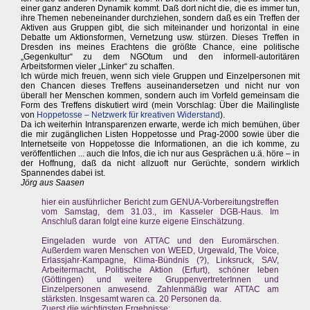
einer ganz anderen Dynamik kommt. Daß dort nicht die, die es immer tun,
ihre Themen nebeneinander durchziehen, sondern daß es ein Treffen der
Aktiven aus Gruppen gibt, die sich miteinander und horizontal in eine
Debatte um Aktionsformen, Vernetzung usw. stürzen. Dieses Treffen in
Dresden ins meines Erachtens die größte Chance, eine politische
„Gegenkultur“ zu dem NGOtum und den informell-autoritären
Arbeitsformen vieler „Linker“ zu schaffen.
Ich würde mich freuen, wenn sich viele Gruppen und Einzelpersonen mit
den Chancen dieses Treffens auseinandersetzen und nicht nur von
überall her Menschen kommen, sondern auch im Vorfeld gemeinsam die
Form des Treffens diskutiert wird (mein Vorschlag: Über die Mailingliste
von
Hoppetosse – Netzwerk für kreativen Widerstand
).
Da ich weiterhin Intransparenzen erwarte, werde ich mich bemühen, über
die mir zugänglichen Listen Hoppetosse und Prag-2000 sowie über die
Internetseite von Hoppetosse die Informationen, an die ich komme, zu
veröffentlichen ... auch die Infos, die ich nur aus Gesprächen u.ä. höre – in
der Hoffnung, daß da nicht allzuoft nur Gerüchte, sondern wirklich
Spannendes dabei ist.
Jörg aus Saasen
hier ein ausführlicher Bericht zum GENUA-Vorbereitungstreffen
vom Samstag, dem 31.03., im Kasseler DGB-Haus. Im
Anschluß daran folgt eine kurze eigene Einschätzung.
Eingeladen wurde von ATTAC und den Euromärschen.
Außerdem waren Menschen von WEED, Urgewald, The Voice,
Erlassjahr-Kampagne, Klima-Bündnis (?), Linksruck, SAV,
Arbeitermacht, Politische Aktion (Erfurt), schöner leben
(Göttingen) und weitere GruppenvertreterInnen und
Einzelpersonen anwesend. Zahlenmäßig war ATTAC am
stärksten. Insgesamt waren ca. 20 Personen da.
Zuerst die wichtigsten Ergebnisse: