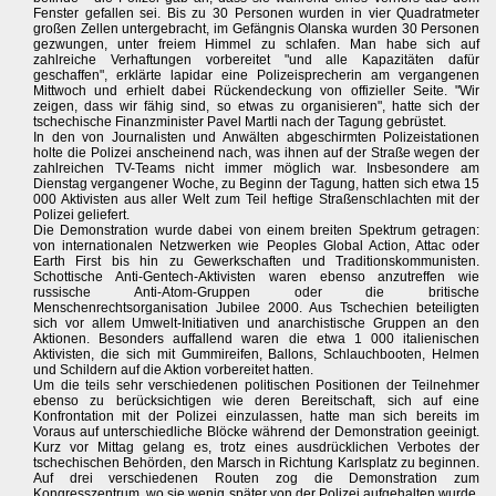
Fenster gefallen sei. Bis zu 30 Personen wurden in vier Quadratmeter
großen Zellen untergebracht, im Gefängnis Olanska wurden 30 Personen
gezwungen, unter freiem Himmel zu schlafen. Man habe sich auf
zahlreiche Verhaftungen vorbereitet "und alle Kapazitäten dafür
geschaffen", erklärte lapidar eine Polizeisprecherin am vergangenen
Mittwoch und erhielt dabei Rückendeckung von offizieller Seite. "Wir
zeigen, dass wir fähig sind, so etwas zu organisieren", hatte sich der
tschechische Finanzminister Pavel Martli nach der Tagung gebrüstet.
In den von Journalisten und Anwälten abgeschirmten Polizeistationen
holte die Polizei anscheinend nach, was ihnen auf der Straße wegen der
zahlreichen TV-Teams nicht immer möglich war. Insbesondere am
Dienstag vergangener Woche, zu Beginn der Tagung, hatten sich etwa 15
000 Aktivisten aus aller Welt zum Teil heftige Straßenschlachten mit der
Polizei geliefert.
Die Demonstration wurde dabei von einem breiten Spektrum getragen:
von internationalen Netzwerken wie Peoples Global Action, Attac oder
Earth First bis hin zu Gewerkschaften und Traditionskommunisten.
Schottische Anti-Gentech-Aktivisten waren ebenso anzutreffen wie
russische Anti-Atom-Gruppen oder die britische
Menschenrechtsorganisation Jubilee 2000. Aus Tschechien beteiligten
sich vor allem Umwelt-Initiativen und anarchistische Gruppen an den
Aktionen. Besonders auffallend waren die etwa 1 000 italienischen
Aktivisten, die sich mit Gummireifen, Ballons, Schlauchbooten, Helmen
und Schildern auf die Aktion vorbereitet hatten.
Um die teils sehr verschiedenen politischen Positionen der Teilnehmer
ebenso zu berücksichtigen wie deren Bereitschaft, sich auf eine
Konfrontation mit der Polizei einzulassen, hatte man sich bereits im
Voraus auf unterschiedliche Blöcke während der Demonstration geeinigt.
Kurz vor Mittag gelang es, trotz eines ausdrücklichen Verbotes der
tschechischen Behörden, den Marsch in Richtung Karlsplatz zu beginnen.
Auf drei verschiedenen Routen zog die Demonstration zum
Kongresszentrum, wo sie wenig später von der Polizei aufgehalten wurde.