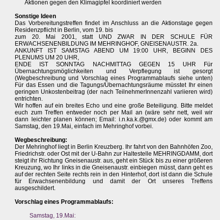
Aktionen gegen den Klimagipfel koordiniert werden
Sonstige Ideen
Das Vorbereitungstreffen findet im Anschluss an die Aktionstage gegen
Residenzpflicht in Berlin, vom 19. bis
zum 20. Mai 2001, statt UND ZWAR IN DER SCHULE FÜR
ERWACHSENENBILDUNG IM MEHRINGHOF, GNEISENAUSTR. 2a.
ANKUNFT IST SAMSTAG ABEND UM 19:00 UHR, BEGINN DES
PLENUMS UM 20 UHR,
ENDE IST SONNTAG NACHMITTAG GEGEN 15 UHR Für
Übernachtungsmöglichkeiten und Verpflegung ist gesorgt
(Wegbeschreibung und Vorschlag eines Programmablaufs siehe unten)
Für das Essen und die Tagungs/Übernachtungsräume müsstet Ihr einen
geringen Unkostenbeitrag (der nach TeilnehmerInnenzahl variieren wird)
entrichten.
Wir hoffen auf ein breites Echo und eine große Beteiligung. Bitte meldet
euch zum Treffen entweder noch per Mail an (wäre sehr nett, weil wir
dann leichter planen können; Email: i.n.ka.k.@gmx.de) oder kommt am
Samstag, den 19.Mai, einfach im Mehringhof vorbei.
Wegbeschreibung:
Der Mehringhof liegt in Berlin Kreuzberg. Ihr fahrt von den Bahnhöfen Zoo,
Friedrichstr. oder Ost mit der U-Bahn zur Haltestelle MEHRINGDAMM, dort
steigt ihr Richtung Gneisenaustr. aus, geht ein Stück bis zu einer größeren
Kreuzung, wo Ihr links in die Gneisenaustr. einbiegen müsst, dann geht es
auf der rechten Seite rechts rein in den Hinterhof, dort ist dann die Schule
für Erwachsenenbildung und damit der Ort unseres Treffens
ausgeschildert.
Vorschlag eines Programmablaufs:
Samstag, 19.Mai: