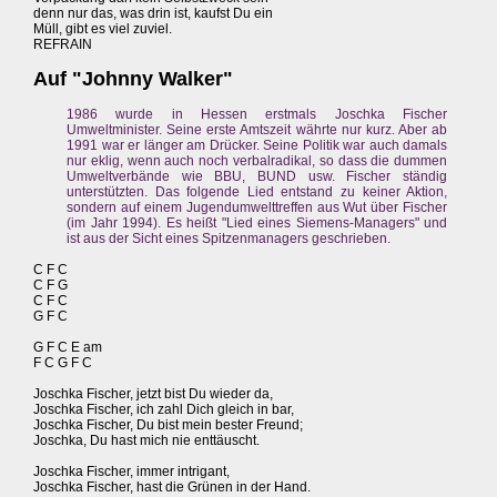
denn nur das, was drin ist, kaufst Du ein
Müll, gibt es viel zuviel.
REFRAIN
Auf "Johnny Walker"
1986 wurde in Hessen erstmals Joschka Fischer
Umweltminister. Seine erste Amtszeit währte nur kurz. Aber ab
1991 war er länger am Drücker. Seine Politik war auch damals
nur eklig, wenn auch noch verbalradikal, so dass die dummen
Umweltverbände wie BBU, BUND usw. Fischer ständig
unterstützten. Das folgende Lied entstand zu keiner Aktion,
sondern auf einem Jugendumwelttreffen aus Wut über Fischer
(im Jahr 1994). Es heißt "Lied eines Siemens-Managers" und
ist aus der Sicht eines Spitzenmanagers geschrieben.
C F C
C F G
C F C
G F C
G F C E am
F C G F C
Joschka Fischer, jetzt bist Du wieder da,
Joschka Fischer, ich zahl Dich gleich in bar,
Joschka Fischer, Du bist mein bester Freund;
Joschka, Du hast mich nie enttäuscht.
Joschka Fischer, immer intrigant,
Joschka Fischer, hast die Grünen in der Hand.