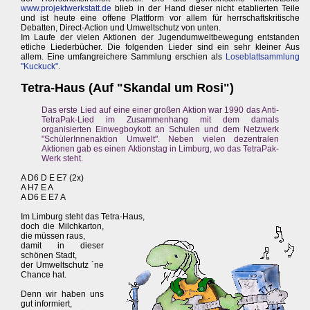
www.projektwerkstatt.de
blieb in der Hand dieser nicht etablierten Teile
und ist heute eine offene Plattform vor allem für herrschaftskritische
Debatten, Direct-Action und Umweltschutz von unten.
Im Laufe der vielen Aktionen der Jugendumweltbewegung entstanden
etliche Liederbücher. Die folgenden Lieder sind ein sehr kleiner Aus
allem. Eine umfangreichere Sammlung erschien als
Loseblattsammlung
"Kuckuck"
.
Tetra-Haus (Auf "Skandal um Rosi")
Das erste Lied auf eine einer großen Aktion war 1990 das Anti-
TetraPak-Lied im Zusammenhang mit dem damals
organisierten Einwegboykott an Schulen und dem Netzwerk
"SchülerInnenaktion Umwelt". Neben vielen dezentralen
Aktionen gab es einen Aktionstag in Limburg, wo das TetraPak-
Werk steht.
A D6 D E E7 (2x)
A H7 E A
A D6 E E7 A
Im Limburg steht das Tetra-Haus,
doch die Milchkarton,
die müssen raus,
damit in dieser
schönen Stadt,
der Umweltschutz ´ne
Chance hat.
Denn wir haben uns
gut informiert,