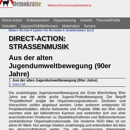
Direct-Action
Antirepression
Organisierung
Umwelt
Theorie&Politik
Debatten
Saasen/GI/Mittelhessen
Materialien
Service
Direct-Action
»
Lieder für Aktionen
»
Jugendumwelt (alt)
DIRECT-ACTION:
STRASSENMUSIK
Aus der alten
Jugendumweltbewegung (90er
Jahre)
1.
Aus der alten Jugendumweltbewegung (90er Jahre)
2.
Ganz alt ...
Die unabhängige Jugendumweltbewegung der Ende 80er/Anfang 90er
Jahre war die letzte große Jugend-Protestbewegung. Der Begriff
"Projektfreiheit" prägte die Organisierungsstrukturen. Zentralen und
Hierarchien sollten abgebaut werden. Unter anderem entstanden 50
Projektwerkstätten, etliche Netzwerke und Projekte. Mitte der 90er Jahre
machten viele der AktivistInnen Karriere und verkehrten sich von eher
anarchistischen Positionen zu StaatsfetischistInnen und BefürworterInnen
zentralistischer Organisationskonzepte. Die moderne NGO Attac ist vor
allem ihr Werk. Nur wenige blieben unabhängig und entwickelten die Idee
der Herrschaftsfreiheit weiter. Die alte gemeinsame Internetseite