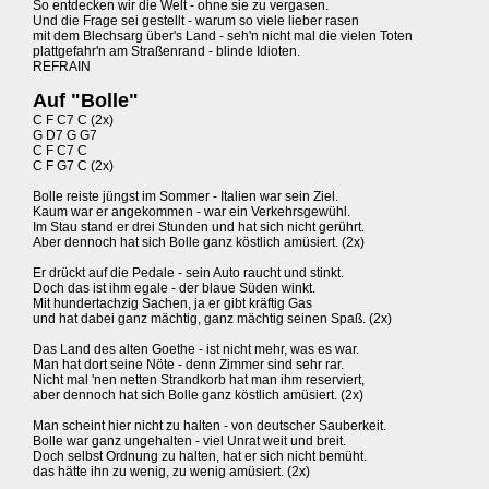
So entdecken wir die Welt - ohne sie zu vergasen.
Und die Frage sei gestellt - warum so viele lieber rasen
mit dem Blechsarg über's Land - seh'n nicht mal die vielen Toten
plattgefahr'n am Straßenrand - blinde Idioten.
REFRAIN
Auf "Bolle"
C F C7 C (2x)
G D7 G G7
C F C7 C
C F G7 C (2x)
Bolle reiste jüngst im Sommer - Italien war sein Ziel.
Kaum war er angekommen - war ein Verkehrsgewühl.
Im Stau stand er drei Stunden und hat sich nicht gerührt.
Aber dennoch hat sich Bolle ganz köstlich amüsiert. (2x)
Er drückt auf die Pedale - sein Auto raucht und stinkt.
Doch das ist ihm egale - der blaue Süden winkt.
Mit hundertachzig Sachen, ja er gibt kräftig Gas
und hat dabei ganz mächtig, ganz mächtig seinen Spaß. (2x)
Das Land des alten Goethe - ist nicht mehr, was es war.
Man hat dort seine Nöte - denn Zimmer sind sehr rar.
Nicht mal 'nen netten Strandkorb hat man ihm reserviert,
aber dennoch hat sich Bolle ganz köstlich amüsiert. (2x)
Man scheint hier nicht zu halten - von deutscher Sauberkeit.
Bolle war ganz ungehalten - viel Unrat weit und breit.
Doch selbst Ordnung zu halten, hat er sich nicht bemüht.
das hätte ihn zu wenig, zu wenig amüsiert. (2x)