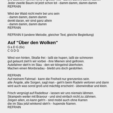
Jeder zweite Baum ist jetzt schon tot - damm damm, damm damm
REFRAIN
Wird der Wald nicht mehr bei uns sein
- damm damm, damm damm
denkt daran, wir sind ganz allein
- damm damm, damm damm
REFRAIN
REFRAIN II (andere Melodie, gleicher Text, gleiche Begleitung)
Auf "Über den Wolken"
G a D G (6x)
C G D G
Wind von hinten, Straße frei - laßt sie hupen, laßt sie schmoren
gut gelaunt zieh'n wir vorbei - ihre Mienen sind gefroren.
Autofahrer steh'n im Stau - den wir klingelnd überholen.
Machen einen Mordsradau - bleibt uns doch gestohlen.
REFRAIN
Auf meinem Fahrrad - kann die Freiheit nur grenzenlos sein.
alle Ängste, alle Sorgen, sagt man - geh'n beim Radeln verloren und dann
wird auch was sonst groß und mächtig erscheint - überwindbar und klein.
Frisch vergnügt auf Radeltour - lassen wir uns niemals lähmen.
Strampeln weiter mit Bravour - und sind einfach nicht zu zähmen.
Zeigen allen, es kann geh'n - sind mobil auch ohne Karren
die im Stau jetzt winkend steh'n - hupende Narren.
REFRAIN