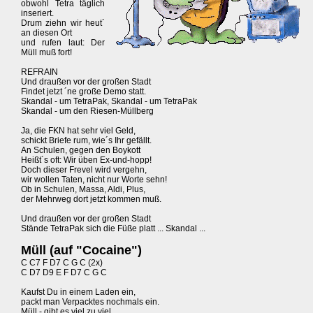
obwohl Tetra täglich
inseriert.
Drum ziehn wir heut´
an diesen Ort
und rufen laut: Der
Müll muß fort!
REFRAIN
Und draußen vor der großen Stadt
Findet jetzt ´ne große Demo statt.
Skandal - um TetraPak, Skandal - um TetraPak
Skandal - um den Riesen-Müllberg
Ja, die FKN hat sehr viel Geld,
schickt Briefe rum, wie´s Ihr gefällt.
An Schulen, gegen den Boykott
Heißt´s oft: Wir üben Ex-und-hopp!
Doch dieser Frevel wird vergehn,
wir wollen Taten, nicht nur Worte sehn!
Ob in Schulen, Massa, Aldi, Plus,
der Mehrweg dort jetzt kommen muß.
Und draußen vor der großen Stadt
Stände TetraPak sich die Füße platt ... Skandal ...
Müll (auf "Cocaine")
C C7 F D7 C G C (2x)
C D7 D9 E F D7 C G C
Kaufst Du in einem Laden ein,
packt man Verpacktes nochmals ein.
Müll - gibt es viel zu viel