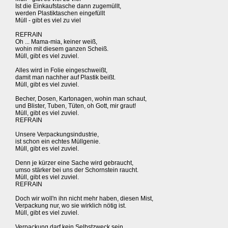
Ist die Einkaufstasche dann zugemüllt,
werden Plastiktaschen eingefüllt
Müll - gibt es viel zu viel
REFRAIN
Oh ... Mama-mia, keiner weiß,
wohin mit diesem ganzen Scheiß.
Müll, gibt es viel zuviel.
Alles wird in Folie eingeschweißt,
damit man nachher auf Plastik beißt.
Müll, gibt es viel zuviel.
Becher, Dosen, Kartonagen, wohin man schaut,
und Blister, Tuben, Tüten, oh Gott, mir graut!
Müll, gibt es viel zuviel.
REFRAIN
Unsere Verpackungsindustrie,
ist schon ein echtes Müllgenie.
Müll, gibt es viel zuviel.
Denn je kürzer eine Sache wird gebraucht,
umso stärker bei uns der Schornstein raucht.
Müll, gibt es viel zuviel.
REFRAIN
Doch wir woll'n ihn nicht mehr haben, diesen Mist,
Verpackung nur, wo sie wirklich nötig ist.
Müll, gibt es viel zuviel.
Verpackung darf kein Selbstzweck sein