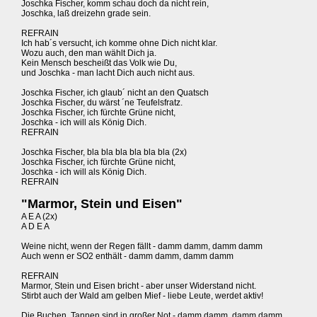
Joschka Fischer, komm schau doch da nicht rein,
Joschka, laß dreizehn grade sein.
REFRAIN
Ich hab´s versucht, ich komme ohne Dich nicht klar.
Wozu auch, den man wählt Dich ja.
Kein Mensch bescheißt das Volk wie Du,
und Joschka - man lacht Dich auch nicht aus.
Joschka Fischer, ich glaub´ nicht an den Quatsch
Joschka Fischer, du wärst ´ne Teufelsfratz.
Joschka Fischer, ich fürchte Grüne nicht,
Joschka - ich will als König Dich.
REFRAIN
Joschka Fischer, bla bla bla bla bla bla (2x)
Joschka Fischer, ich fürchte Grüne nicht,
Joschka - ich will als König Dich.
REFRAIN
"Marmor, Stein und Eisen"
A E A (2x)
A D E A
Weine nicht, wenn der Regen fällt - damm damm, damm damm
Auch wenn er SO2 enthält - damm damm, damm damm
REFRAIN
Marmor, Stein und Eisen bricht - aber unser Widerstand nicht.
Stirbt auch der Wald am gelben Mief - liebe Leute, werdet aktiv!
Die Buchen, Tannen sind in großer Not - damm damm, damm damm