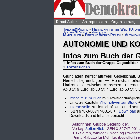
Direct-Action
Antirepression
Organisierung
Theorie&Politik
»
Herrschaftsfreie Welt (Utopi
Theorie&Politik
»
Anarchie
Materialien
»
Einzelne Werke/Reihen
»
Autonomi
AUTONOMIE UND K
Infos zum Buch der 
1.
Infos zum Buch der Gruppe Gegenbilder
2.
Rezensionen
Grundlagen herrschaftsfreier Gesellschaft. 
Herrschaftsgrundlagen ++ Herrschaft erke
Horizontalität zwischen Menschen ++ Lernen 
Ab 3 St. 9 Euro, ab 10 St. 7 Euro, ab 50 St. 5
Infoseite zum Buch
mit Downloadmöglichkei
Links zu Kapiteln:
Alternativen zur Strafe
Internetseite
zu Herrschaftskritik und herr
ISBN 978-3-86747-001-8 ++
Download
a
Downloads und Inhaltsübersicht
AutorInnen: Gruppe Gegenbilder.
Verlag:
SeitenHieb
. ISBN 3-86747-001-
196 Seiten, farbiger Umschlag (Zweifar
Prima Rabatte für MehrfachbestellerInne