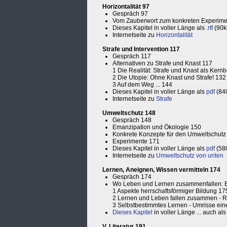
Horizontalität 97
Gespräch 97
Vom Zauberwort zum konkreten Experime
Dieses Kapitel in voller Länge als
.rtf
(90k
Internetseite zu
Horizontalität
Strafe und Intervention 117
Gespräch 117
Alternativen zu Strafe und Knast 117
1 Die Realität: Strafe und Knast als Kern
2 Die Utopie: Ohne Knast und Strafe! 132
3 Auf dem Weg ... 144
Dieses Kapitel in voller Länge als
pdf
(84
Internetseite zu
Strafe
Umweltschutz 148
Gespräch 148
Emanzipation und Ökologie 150
Konkrete Konzepte für den Umweltschutz
Experimente 171
Dieses Kapitel in voller Länge als
pdf
(58
Internetseite zu
Umweltschutz von unten
Lernen, Aneignen, Wissen vermitteln 174
Gespräch 174
Wo Leben und Lernen zusammenfallen: Bil
1 Aspekte herrschaftsförmiger Bildung 17
2 Lernen und Leben fallen zusammen -
3 Selbstbestimmtes Lernen - Umrisse ein
Dieses Kapitel
in voller Länge ... auch al
V. Literatur 191