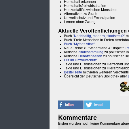
Herrschaft erkennen
Herrschaftsfrei wirtschaften
Horizontalität zwischen Menschen
Alternativen zu Strafe
Umweltschutz und Emanzipation
Lernen ohne Zwang
Aktuelle Veröffentlichungen
Buch "
Nachhaltig, modern, staatstreu?
" m
Buch "Freie Menschen in Freien Vereinb
Buch "Mythos Attac"
Neue Reihe zu "Widerstand & Utopie":
Fr
Kritische
Zitatesammlung
zu politischer
Kritische
Debattenseiten
zu politischer 
Filz im Umweltschutz
Texte und Diskussionen zu Herrschaft und
Texte und Diskussionen zu Hierarchieab
Bestellseite
mit vielen weiteren Veröffent
Übersicht der Deutschen Bibliothek aller
Kommentare
Bisher wurden noch keine Kommentare abg