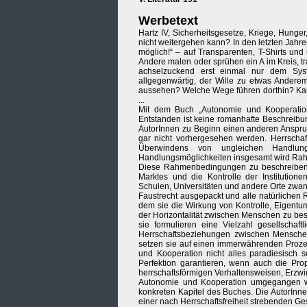
Werbetext
Hartz IV, Sicherheitsgesetze, Kriege, Hunger,
nicht weitergehen kann? In den letzten Jahr
möglich!“ – auf Transparenten, T-Shirts und
Andere malen oder sprühen ein A im Kreis, t
achselzuckend erst einmal nur dem Syst
allgegenwärtig, der Wille zu etwas Andere
aussehen? Welche Wege führen dorthin? Kann
...
Mit dem Buch „Autonomie und Kooperation
Entstanden ist keine romanhafte Beschreibun
AutorInnen zu Beginn einen anderen Anspruc
gar nicht vorhergesehen werden. Herrschaf
Überwindens von ungleichen Handlun
Handlungsmöglichkeiten insgesamt wird Rahm
Diese Rahmenbedingungen zu beschreiben,
Marktes und die Kontrolle der Institutio
Schulen, Universitäten und andere Orte zwan
Faustrecht ausgepackt und alle natürlichen 
dem sie die Wirkung von Kontrolle, Eigentu
der Horizontalität zwischen Menschen zu besc
sie formulieren eine Vielzahl gesellscha
Herrschaftsbeziehungen zwischen Menschen 
setzen sie auf einen immerwährenden Proze
und Kooperation nicht alles paradiesisch s
Perfektion garantieren, wenn auch die Prop
herrschaftsförmigen Verhaltensweisen, Erzw
Autonomie und Kooperation umgegangen wir
konkreten Kapitel des Buches. Die AutorIn
einer nach Herrschaftsfreiheit strebenden Ges