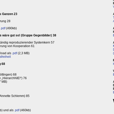
es Ganzen 23
erung 28
s
.pdf
(490kb)
as wäre gut so! (Gruppe Gegenbilder) 38
 ständig reproduzierender Systemkern 57
derung von Kooperation 61
load als
.pdf
(2,3 MB)
freiheit
g 68
ttingen) 68
e „HierarchNIE!“) 76
7 MB)
 (Annette Schlemm) 85
b) und als
.pdf
(460kb)