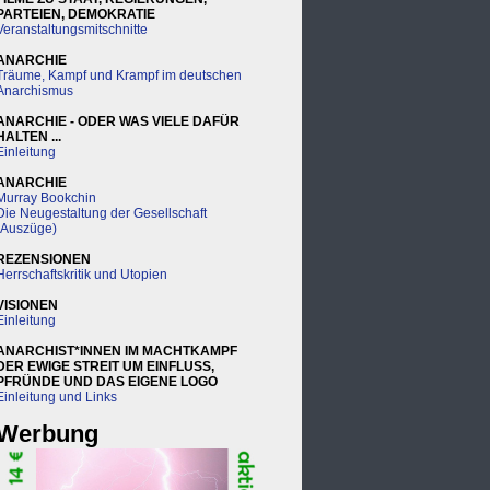
PARTEIEN, DEMOKRATIE
Veranstaltungsmitschnitte
ANARCHIE
Träume, Kampf und Krampf im deutschen
Anarchismus
ANARCHIE - ODER WAS VIELE DAFÜR
HALTEN ...
Einleitung
ANARCHIE
Murray Bookchin
Die Neugestaltung der Gesellschaft
(Auszüge)
REZENSIONEN
Herrschaftskritik und Utopien
VISIONEN
Einleitung
ANARCHIST*INNEN IM MACHTKAMPF
DER EWIGE STREIT UM EINFLUSS,
PFRÜNDE UND DAS EIGENE LOGO
Einleitung und Links
Werbung