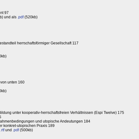
nt 97
b) und als
.pdf
(520kb)
bestandteil herrschaftsförmiger Gesellschaft 117
0kb)
 von unten 160
0kb)
dung unter kooperativ-herrschaftsfreien Verhältnissen (Espi Twelve) 175
5
 Rahmenbedingungen und utopische Andeutungen 184
er konkret-utopischen Praxis 189
s
.rtf
und
.pdf
(500kb)