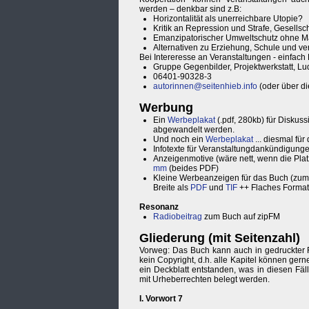
werden – denkbar sind z.B:
Horizontalität als unerreichbare Utopie?
Kritik an Repression und Strafe, Gesells
Emanzipatorischer Umweltschutz ohne Ma
Alternativen zu Erziehung, Schule und ve
Bei Intereresse an Veranstaltungen - einfac
Gruppe Gegenbilder, Projektwerkstatt, L
06401-90328-3
autorinnen@seitenhieb.info
(oder über d
Werbung
Ein
Werbeplakat
(.pdf, 280kb) für Diskus
abgewandelt werden.
Und noch ein
Werbeplakat
... diesmal fü
Infotexte für Veranstaltungdankündigung
Anzeigenmotive (wäre nett, wenn die Platz
mm
(beides PDF)
Kleine Werbeanzeigen für das Buch (zum 
Breite als
PDF
und
TIF
++ Flaches Format 
Resonanz
Radiobeitrag
zum Buch auf zipFM
Gliederung (mit Seitenzahl)
Vorweg: Das Buch kann auch in gedruckter 
kein Copyright, d.h. alle Kapitel können gern
ein Deckblatt entstanden, was in diesen Fäl
mit Urheberrechten belegt werden.
I. Vorwort 7