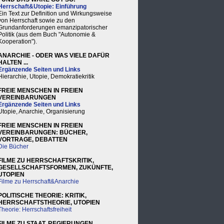
Herrschaft&Utopie: Einführung
Ein Text zur Definition und Wirkungsweise
von Herrschaft sowie zu den
Grundanforderungen emanzipatorischer
Politik (aus dem Buch "Autonomie &
Kooperation").
ANARCHIE - ODER WAS VIELE DAFÜR
HALTEN ...
Ergänzende Seiten und Links
Hierarchie, Utopie, Demokratiekritik
FREIE MENSCHEN IN FREIEN
VEREINBARUNGEN
Ergänzende Seiten und Links
Utopie, Anarchie, Organisierung
FREIE MENSCHEN IN FREIEN
VEREINBARUNGEN: BÜCHER,
VORTRAGE, DEBATTEN
Die Bücher
FILME ZU HERRSCHAFTSKRITIK,
GESELLSCHAFTSFORMEN, ZUKÜNFTE,
UTOPIEN
Filme zu Herrschaft&Anarchie
POLITISCHE THEORIE: KRITIK,
HERRSCHAFTSTHEORIE, UTOPIEN
Theorie: Herrschaftsfreiheit
FILME ZU STAAT, REGIERUNGEN,