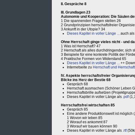
II. Gespräche 8
III. Grundlagen 23
Autonomie und Kooperation: Die Säulen d
1 Die spannenden Fragen stellen 26
2 Grundprinzipien herrschaftsfreier Organisi
3 Ankunft in der Utopie? 34
Dieses Kapitel in voller Länge ...
auch al
Ohne Herrschaft ginge vieles nicht - und d
1 Was ist Herrschaft? 47
2 Herrschaft als alles durchdringender, sich
3 Beispiele für eine konkrete Politik der För
4 Praktische Formen von Widerstand 65
Dieses Kapitel in voller Länge ...
++ Down
Internetseite zu
Herrschaft und Herrschafts
IV. Aspekte herrschaftsfreier Organisierun
Blicke ins Herz der Bestie 68
Gespräch 68
Herrschaft ausmachen (Schöner Leben Gö
Herrschaftsbrille aufsetzen (Projektgrupp
Dieses Kapitel in voller Länge als
.pdf
(1,
Herrschaftsfrei wirtschaften 85
Gespräch 85
Eine andere Produktionswelt ist möglich
1 Wovon wir leben 85
2 Worauf es ankommt 87
3 Worauf wir bauen können 90
Dieses Kapitel in voller Länge als
.rtf
(50k