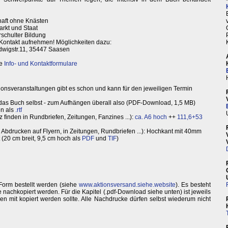
chaft ohne Knästen
rkt und Staat
rschulter Bildung
h Kontakt aufnehmen! Möglichkeiten dazu:
udwigstr.11, 35447 Saasen
ie
Info- und Kontaktformulare
sionsveranstaltungen gibt es schon und kann für den jeweiligen Termin
r das Buch selbst - zum Aufhängen überall also (PDF-Download, 1,5 MB)
en als
.rtf
 finden in Rundbriefen, Zeitungen, Fanzines ...):
ca. A6 hoch
++
111,6+53
Abdrucken auf Flyern, in Zeitungen, Rundbriefen ...): Hochkant mit 40mm
(20 cm breit, 9,5 cm hoch als
PDF
und
TIF
)
Form bestellt werden (siehe
www.aktionsversand.siehe.website
). Es besteht
e nachkopiert werden. Für die Kapitel (.pdf-Download siehe unten) ist jeweils
len mit kopiert werden sollte. Alle Nachdrucke dürfen selbst wiederum nicht