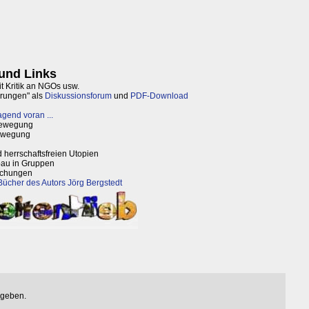
 und Links
it Kritik an NGOs usw.
arungen" als
Diskussionsforum
und
PDF-Download
agend voran ...
 Bewegung
Bewegung
 herrschaftsfreien Utopien
bau in Gruppen
lichungen
Bücher des Autors Jörg Bergstedt
egeben.