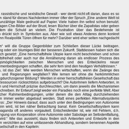
 rassistische und sexistische Gewalt - wer denkt nicht oft daran, dass es so
en stand für dieses Nachdenken immer öfter der Spruch „Eine andere Welt ist
 unzählige Male gedruckt auf Papier. Viele haben ihn selbst schon benutzt.
ragen Che-Bilder auf der Brust, lesen Bücher über die Zapatistas oder geben
em die Schuld an vielem. Die Frustration über das Bestehende ist
m drückt sich in Symbolen aus. Aber wie soll etwas Anderes denn konkret
 Realpolitik Türen öffnen für mehr? Darüber wird eher selten nachgedacht
“ will die Gruppe Gegenbilder zum Schließen dieser Lücke beitragen.
g oder ein blumiges Bild der besseren Zukunft. Stattdessen haben sich die
h gesetzt: „Eine herrschaftsfreie Utopie kann nicht beschrieben und schon
tsfreiheit oder auch nur die Annäherung daran als endloser Prozess des
gsmöglichkeiten zwischen Menschen und des Entwickelns neuer
enbedingungen schaffen, die sehr fern sind den heutigen Verhältnissen.“
 ist das Ziel: Wie werden Menschen wirtschaften, wenn die Zwänge des
nen und Regierungen wegfallen? Wie lernen wir ohne die herkömmlichen
gdurchzogener Bildung? Werden in einer herrschaftsfreien Gesellschaft das
Ressourcen rücksichtslos aufgebraucht? Die AutorInnen liefern Antworten, in
m und Herrschaft präzise durchleuchten, um dann jeweils die Mechanismen
hreiben. Ihr Entwurf zeigt weder ein Paradies noch eine perfekte Welt. Aber
ftlicher Rahmenbedingungen, unter denen die den Alltag durchziehenden
immer weiter abgebaut werden. Statt eines perfekten Alternativsystems
ss: „Der Hinweis darauf, dass auch unter den Bedingungen von Autonomie
ein wird, ist bei näher Betrachtung banal. Kein Gesellschaftssystem kann
aganda oft anderes vorgaukelt. Entscheidender ist, wie mit Fehlern, d.h.
ingung von Kooperation ohne Autonomie oder Sabotage an Selbstentfaltung,
d.“ Wie das aussieht, dazu finden sich Antworten und Entwürfe in den
nen verzichten auf eine umfassende Abhandlung, sondern benennen Aspekte
ellschaft in den Kapiteln: