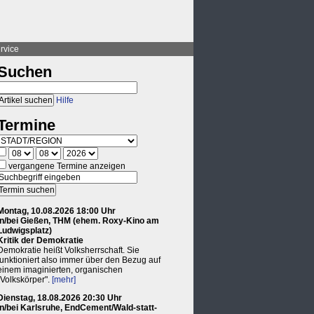
rvice
Suchen
Hilfe
Termine
vergangene Termine anzeigen
Montag, 10.08.2026 18:00 Uhr
in/bei Gießen, THM (ehem. Roxy-Kino am
Ludwigsplatz)
Kritik der Demokratie
Demokratie heißt Volksherrschaft. Sie
funktioniert also immer über den Bezug auf
einem imaginierten, organischen
"Volkskörper".
[mehr]
Dienstag, 18.08.2026 20:30 Uhr
in/bei Karlsruhe, EndCement/Wald-statt-