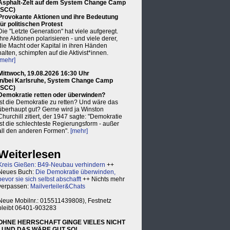
Asphalt-Zelt auf dem System Change Camp
(SCC)
Provokante Aktionen und ihre Bedeutung
für politischen Protest
Die "Letzte Generation" hat viele aufgeregt.
Ihre Aktionen polarisieren - und viele derer,
die Macht oder Kapital in ihren Händen
halten, schimpfen auf die Aktivist*innen.
[mehr]
Mittwoch, 19.08.2026 16:30 Uhr
in/bei Karlsruhe, System Change Camp
(SCC)
Demokratie retten oder überwinden?
Ist die Demokratie zu retten? Und wäre das
überhaupt gut? Gerne wird ja Winston
Churchill zitiert, der 1947 sagte: "Demokratie
ist die schlechteste Regierungsform - außer
all den anderen Formen".
[mehr]
Weiterlesen
Kreis Gießen: B49-Neubau verhindern
++
Neues Buch:
Die Demokratie überwinden,
bevor sie sich selbst abschafft
++ Nichts mehr
verpassen:
Mailverteiler&Chats
Neue Mobilnr.: 015511439808), Festnetz
bleibt 06401-903283
OHNE HERRSCHAFT GINGE VIELES NICHT
- UND DAS WÄRE GUT SO!