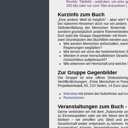
Rechts: Titelbild - anklicken, um eine
g
350 kb) oder nur vom
Titel
anzusehen (.j
Kurzinfo zum Buch
„Eine andere Welt ist möglich“ - aber wie? 
bei näherem Hinsehen doch nur ein anders re
Selbstentfaltung der Menschen fördernde 
sondern grundsätzlich andere Rahmenbedin
Dort setzt die Gruppe Gegenbilder mit ihre
zwei Grundsäulen des Buchtitels werden aus
Wie werden Menschen wirtschaften, wenn 
Regierungen wegfallen?
Wie lernen wir ohne die herkömmlichen 
Werden in einer herrschaftsfreien Gesell
rücksichtslos aufgebraucht?
Wie erkennen wir Herrschaft und welche S
Zur Gruppe Gegenbilder
Die Gruppe ist eine offene Diskussionsg
Veröffentlichungen: „Freie Menschen in Frei
Projektwerkstatt, A5, 210 Seiten, 14 Euro (au
Interview
mit einem der AutorInnen auf
ww
Rezensionen
Veranstaltungen zum Buch - 
Gerne verbinden wir mit dem „Autonomie un
zu Einzelaspekten oder um die Ideen des Buc
bleiben – wir erhoffen uns Streit und pr
Gesellschaft weiter entwickeln zu können.
Kooperation“ können Veranstaltungen auc