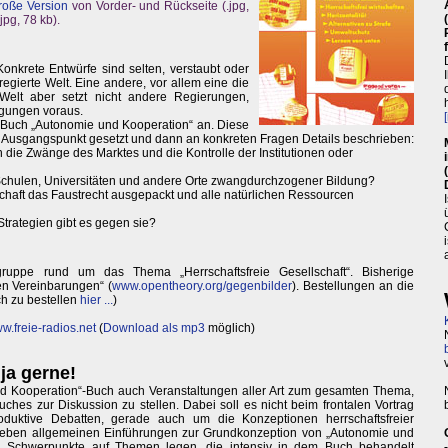
roße Version
von Vorder- und Rückseite (.jpg,
pg, 78 kb).
Konkrete Entwürfe sind selten, verstaubt oder
gierte Welt. Eine andere, vor allem eine die
Welt aber setzt nicht andere Regierungen,
gungen voraus.
m Buch „Autonomie und Kooperation“ an. Diese
 Ausgangspunkt gesetzt und dann an konkreten Fragen Details beschrieben:
die Zwänge des Marktes und die Kontrolle der Institutionen oder
Schulen, Universitäten und andere Orte zwangdurchzogener Bildung?
schaft das Faustrecht ausgepackt und alle natürlichen Ressourcen
trategien gibt es gegen sie?
ruppe rund um das Thema „Herrschaftsfreie Gesellschaft“. Bisherige
en Vereinbarungen“ (
www.opentheory.org/gegenbilder
). Bestellungen an die
ch zu bestellen
hier ...
)
w.freie-radios.net
(
Download als mp3
möglich)
ja gerne!
d Kooperation“-Buch auch Veranstaltungen aller Art zum gesamten Thema,
hes zur Diskussion zu stellen. Dabei soll es nicht beim frontalen Vortrag
oduktive Debatten, gerade auch um die Konzeptionen herrschaftsfreier
 Neben allgemeinen Einführungen zur Grundkonzeption von „Autonomie und
h Schwerpunkte auf Themen legen, die intensiv in dem Buch behandelt