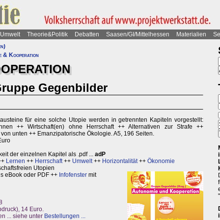
Umwelt
Theorie&Politik
Debatten
Saasen/GI/Mittelhessen
Materialien
Se
en)
e & Kooperation
OOPERATION
Gruppe Gegenbilder
Bausteine für eine solche Utopie werden in getrennten Kapiteln vorgestellt:
nnen ++ Wirtschaft(en) ohne Herrschaft ++ Alternativen zur Strafe ++
von unten ++ Emanzipatorische Ökologie. A5, 196 Seiten.
 Euro
t der einzelnen Kapitel als .pdf ...
adP
++
Lernen
++
Herrschaft
++
Umwelt
++
Horizontalität
++
Ökonomie
schaftsfreien Utopien
ls eBook oder PDF ++
Infofenster
mit
8
bdruck), 14 Euro.
n ... siehe unter
Bestellungen ...