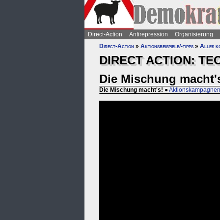
Direct-Action
Antirepression
Organisierung
Direct-Action
»
Aktionsbeispiele/-tipps
»
Alles k
DIRECT ACTION: TE
Die Mischung macht'
Die Mischung macht's!
●
Aktionskampagnen