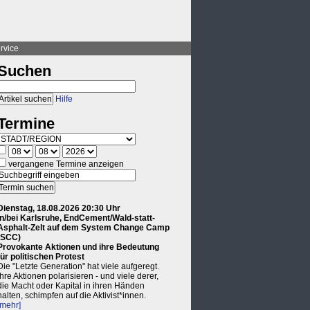
rvice
Suchen
Hilfe
Termine
vergangene Termine anzeigen
Dienstag, 18.08.2026 20:30 Uhr
in/bei Karlsruhe, EndCement/Wald-statt-
Asphalt-Zelt auf dem System Change Camp
(SCC)
Provokante Aktionen und ihre Bedeutung
für politischen Protest
Die "Letzte Generation" hat viele aufgeregt.
Ihre Aktionen polarisieren - und viele derer,
die Macht oder Kapital in ihren Händen
halten, schimpfen auf die Aktivist*innen.
[mehr]