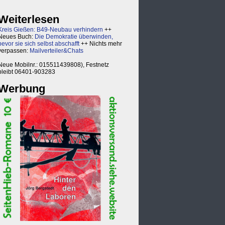
Weiterlesen
Kreis Gießen: B49-Neubau verhindern
++
Neues Buch:
Die Demokratie überwinden,
bevor sie sich selbst abschafft
++ Nichts mehr
verpassen:
Mailverteiler&Chats
Neue Mobilnr.: 015511439808), Festnetz
bleibt 06401-903283
Werbung