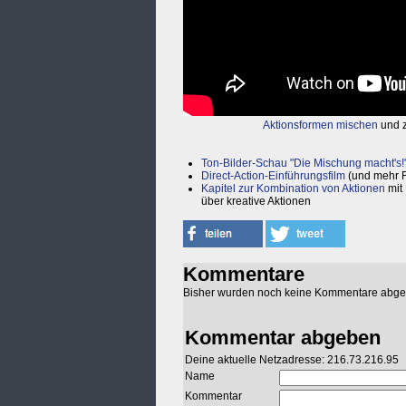
Aktionsformen mischen
und z
Ton-Bilder-Schau "Die Mischung macht's!
Direct-Action-Einführungsfilm
(und mehr F
Kapitel zur Kombination von Aktionen
mit
über kreative Aktionen
Kommentare
Bisher wurden noch keine Kommentare abg
Kommentar abgeben
Deine aktuelle Netzadresse: 216.73.216.95
Name
Kommentar