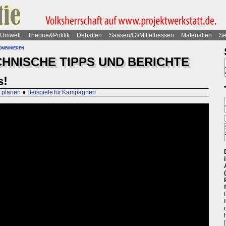
Umwelt
Theorie&Politik
Debatten
Saasen/GI/Mittelhessen
Materialien
Se
ombinieren
CHNISCHE TIPPS UND BERICHTE
s!
 planen
●
Beispiele für Kampagnen