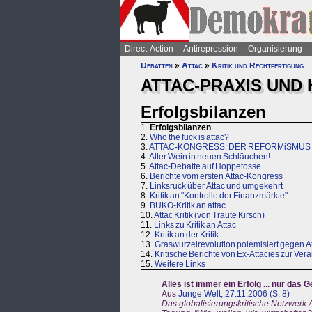
Direct-Action
Antirepression
Organisierung
Debatten
»
Attac
»
Kritik und Rechtfertigung
ATTAC-PRAXIS UND 
Erfolgsbilanzen
1.
Erfolgsbilanzen
2.
Who the fuck is attac?
3.
ATTAC-KONGRESS: DER REFORMiSMUS I
4.
Alter Wein in neuen Schläuchen!
5.
Attac-Debatte auf Hoppetosse
6.
Berichte vom ersten Attac-Kongress
7.
Linksruck über Attac und umgekehrt
8.
Kritik an "Kontrolle der Finanzmärkte"
9.
BUKO-Kritik an attac
10.
Attac Kritik (von Traute Kirsch)
11.
Links zu Kritik an Attac
12.
Kritik an der Kritik
13.
Graswurzelrevolution polemisiert gegen At
14.
Kritische Berichte von Ex-Attacies zur Ve
15.
Weitere Links
Alles ist immer ein Erfolg ... nur das
Aus
Junge Welt, 27.11.2006 (S. 8)
Das globalisierungskritische Netzwerk