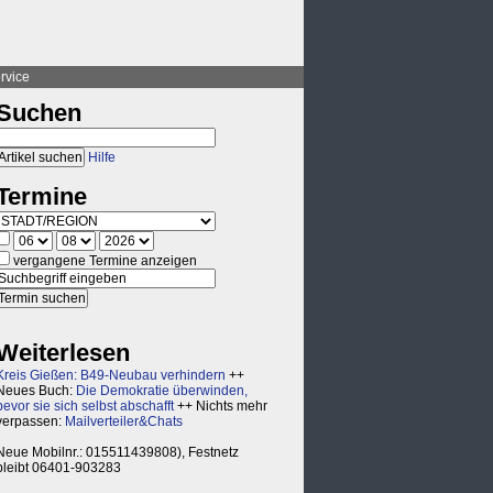
rvice
Suchen
Hilfe
Termine
vergangene Termine anzeigen
Weiterlesen
Kreis Gießen: B49-Neubau verhindern
++
Neues Buch:
Die Demokratie überwinden,
bevor sie sich selbst abschafft
++ Nichts mehr
verpassen:
Mailverteiler&Chats
Neue Mobilnr.: 015511439808), Festnetz
bleibt 06401-903283