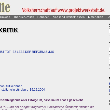
Umwelt
Theorie&Politik
Debatten
Saasen/GI/Mittelhessen
Materialien
Se
KRITIK
ST TOT - ES LEBE DER REFORMISMUS
tac-KritikerInnen
ranstaltung in Lüneburg, 15.12.2004
 Gesamtergebnis aller Erfolge ist, dass kaum etwas geschieht ...
 ATTAC und der Kongreßträgerkreis "Solidarische Ökonomie" werten die