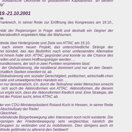
 Solidarische Ökonomie im globalisierten Kapitalismus" an diesem
lg"
19.-21.10.2001
sw.
Frankreich, in seiner Rede zur Eröffnung des Kongresses am 19.10.,
timität der Regierungen in Frage stellt und deshalb ein Gegner der
stverständlich respektiert Attac die Wahlurnen.
ktrede über Hintergründe und Ziele von ATTAC am 19.10.
f nach einem neuen Projekt, das unterschiedliche Stränge der
und bündelt, das das Bedürfnis nach einer umfassenden Alternative
oment hinein hatte sich ATTAC gegründet und konnte so die Chance des
reifen und zu einem Hoffnungsträger werden. ...
Grundkonsens, der sich in zwei Punkten resümieren lässt:
der Globalisierung, die neoliberal dominiert und nur an den Gewin-
ftlich Starken orientiert ist, ab.
Globalisierung von sozialer Gerechtigkeit, politischen, wirtschaftli-chen
tie und umweltgerechtes Handeln ein. ...
 nur demokratisch, d.h. durch die Teilnahme vieler Menschen erreicht
n sich auch die Aktionsformen von ATTAC. Aktionsformen, die diesem
s ergibt sich, dass die Aktionsformen friedlich sind. Eine Strategie, die
mit der Polizei sucht, lehnt ATTAC ab.
ater von CDU-Ministerpräsident Roland Koch in Hessen, in seiner Rede
ls Abschlußsatz der Rede!
leichheit. ...
erbindende Bürgerbewegung aller Interessen noch nicht existierte. Die
rjenigen der Friedenbewegung sehr vergleichbar, nämlich die
en Gruppen zu verbinden und zu mobilisieren. Dies übrigens auch im
friede gefährdet zu allererst den Geldwert!