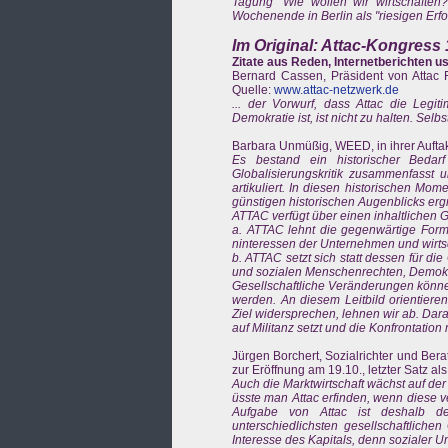
Tagung "Wie wollen wir wirtschaften?
Wochenende in Berlin als "riesigen Erfo
Im Original: Attac-Kongress 
Zitate aus Reden, Internetberichten u
Bernard Cassen, Präsident von Attac 
Quelle:
www.attac-netzwerk.de
... der Vorwurf, dass Attac die Legi
Demokratie ist, ist nicht zu halten. Selb
Barbara Unmüßig, WEED, in ihrer Aufta
Es bestand ein historischer Bedar
Globalisierungskritik zusammenfasst 
artikuliert. In diesen historischen M
günstigen historischen Augenblicks erg
ATTAC verfügt über einen inhaltlichen 
a. ATTAC lehnt die gegenwärtige Form 
ninteressen der Unternehmen und wirtscha
b. ATTAC setzt sich statt dessen für die 
und sozialen Menschenrechten, Demokra
Gesellschaftliche Veränderungen können
werden. An diesem Leitbild orientiere
Ziel widersprechen, lehnen wir ab. Darau
auf Militanz setzt und die Konfrontation 
Jürgen Borchert, Sozialrichter und Ber
zur Eröffnung am 19.10., letzter Satz a
Auch die Marktwirtschaft wächst auf der G
üsste man Attac erfinden, wenn diese v
Aufgabe von Attac ist deshalb de
unterschiedlichsten gesellschaftlich
Interesse des Kapitals, denn sozialer Un