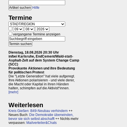
Hilfe
Termine
vergangene Termine anzeigen
Dienstag, 18.08.2026 20:30 Uhr
in/bei Karlsruhe, EndCement/Wald-statt-
Asphalt-Zelt auf dem System Change Camp
(SCC)
Provokante Aktionen und ihre Bedeutung
für politischen Protest
Die "Letzte Generation" hat viele aufgeregt.
Ihre Aktionen polarisieren - und viele derer,
die Macht oder Kapital in ihren Händen
halten, schimpfen auf die Aktivist*innen.
[mehr]
Weiterlesen
Kreis Gießen: B49-Neubau verhindern
++
Neues Buch:
Die Demokratie überwinden,
bevor sie sich selbst abschafft
++ Nichts mehr
verpassen:
Mailverteiler&Chats