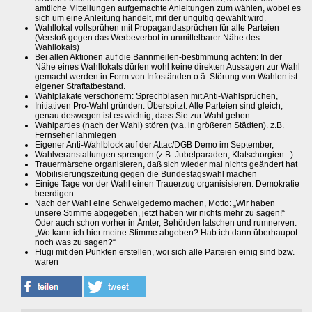
amtliche Mitteilungen aufgemachte Anleitungen zum wählen, wobei es
sich um eine Anleitung handelt, mit der ungültig gewählt wird.
Wahllokal vollsprühen mit Propagandasprüchen für alle Parteien
(Verstoß gegen das Werbeverbot in unmittelbarer Nähe des
Wahllokals)
Bei allen Aktionen auf die Bannmeilen-bestimmung achten: In der
Nähe eines Wahllokals dürfen wohl keine direkten Aussagen zur Wahl
gemacht werden in Form von Infoständen o.ä. Störung von Wahlen ist
eigener Straftatbestand.
Wahlplakate verschönern: Sprechblasen mit Anti-Wahlsprüchen,
Initiativen Pro-Wahl gründen. Überspitzt: Alle Parteien sind gleich,
genau deswegen ist es wichtig, dass Sie zur Wahl gehen.
Wahlparties (nach der Wahl) stören (v.a. in größeren Städten). z.B.
Fernseher lahmlegen
Eigener Anti-Wahlblock auf der Attac/DGB Demo im September,
Wahlveranstaltungen sprengen (z.B. Jubelparaden, Klatschorgien...)
Trauermärsche organisieren, daß sich wieder mal nichts geändert hat
Mobilisierungszeitung gegen die Bundestagswahl machen
Einige Tage vor der Wahl einen Trauerzug organisisieren: Demokratie
beerdigen...
Nach der Wahl eine Schweigedemo machen, Motto: „Wir haben
unsere Stimme abgegeben, jetzt haben wir nichts mehr zu sagen!“
Oder auch schon vorher in Ämter, Behörden latschen und rumnerven:
„Wo kann ich hier meine Stimme abgeben? Hab ich dann überhaupot
noch was zu sagen?“
Flugi mit den Punkten erstellen, woi sich alle Parteien einig sind bzw.
waren