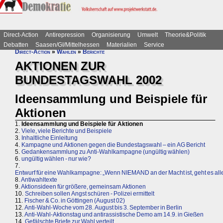
Direct-Action
Antirepression
Organisierung
Umwelt
Theorie&Politik
Debatten
Saasen/GI/Mittelhessen
Materialien
Service
Direct-Action
»
Wahlen
»
Berichte
AKTIONEN ZUR
BUNDESTAGSWAHL 2002
Ideensammlung und Beispiele für
Aktionen
1.
Ideensammlung und Beispiele für Aktionen
2.
Viele, viele Berichte und Beispiele
3.
Inhaltliche Einleitung
4.
Kampagne und Aktionen gegen die Bundestagswahl – ein AG Bericht
5.
Gedankensammlung zu Anti-Wahlkampagne (ungültig wählen)
6.
ungültig wählen - nur wie?
7.
Entwurf für eine Wahlkampagne: „Wenn NIEMAND an der Macht ist, geht es alle
8.
Antiwahltexte
9.
Aktionsideen für größere, gemeinsam Aktionen
10.
Schreiben sollen Angst schüren - Polizei ermittelt
11.
Fischer & Co. in Göttingen (August 02)
12.
Anti-Wahl-Woche vom 28. August bis 3. September in Berlin
13.
Anti-Wahl-Aktionstag und antirassistische Demo am 14.9. in Gießen
14.
Gefälschte Briefe zur Wahl verteilt