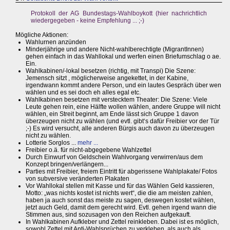
Protokoll der AG Bundestags-Wahlboykott (hier nachrichtlich
wiedergegeben - keine Empfehlung ... ;-)
Mögliche Aktionen:
Wahlurnen anzünden
Minderjährige und andere Nicht-wahlberechtigte (MigrantInnen)
gehen einfach in das Wahllokal und werfen einen Briefumschlag o ae.
Ein.
Wahlkabinen/-lokal besetzen (richtig, mit Transpi) Die Szene:
Jemensch sitzt , möglicherweise angekettet, in der Kabine,
irgendwann kommt andere Person, und ein lautes Gespräch über wen
wählen und es sei doch eh alles egal etc.
Wahlkabinen besetzen mit verstecktem Theater: Die Szene: Viele
Leute gehen rein, eine Hälfte wollen wählen, andere Gruppe will nicht
wählen, ein Streit beginnt, am Ende lässt sich Gruppe 1 davon
überzeugen nicht zu wählen (und evtl. gibt‘s dafür Freibier vor der Tür
;-) Es wird versucht, alle anderen Bürgis auch davon zu überzeugen
nicht zu wählen.
Lotterie Sorglos ...
mehr ...
Freibier o.ä. für nicht-abgegebene Wahlzettel
Durch Einwurf von Geldschein Wahlvorgang verwirren/aus dem
Konzept bringen/verlängern...
Parties mit Freibier, freiem Eintritt für abgerissene Wahlplakate/ Fotos
von subversive veränderten Plakaten
Vor Wahllokal stellen mit Kasse und für das Wählen Geld kassieren,
Motto: „was nichts kostet ist nichts wert“, die die am meisten zahlen,
haben ja auch sonst das meiste zu sagen, deswegen kostet wählen,
jetzt auch Geld, damit dem gerecht wird. Evtl. gehen irgend wann die
Stimmen aus, sind sozusagen von den Reichen aufgekauft.
In Wahlkabinen Aufkleber und Zettel reinkleben. Dabei ist es möglich,
sowohl Zettel mit Anti-Wahlsprüchen zu verkleben, als auch als