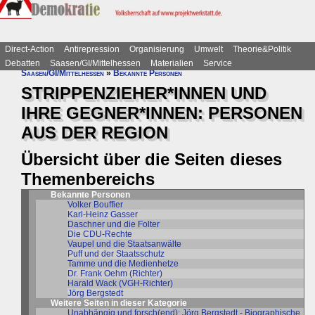
Direct-Action
Antirepression
Organisierung
Umwelt
Theorie&Politik
Debatten
Saasen/GI/Mittelhessen
Materialien
Service
Saasen/GI/Mittelhessen
»
Bekannte Personen
STRIPPENZIEHER*INNEN UND
IHRE GEGNER*INNEN: PERSONEN
AUS DER REGION
Übersicht über die Seiten dieses
Themenbereichs
Bekannte Personen
Volker Bouffier
Karl-Heinz Gasser
Daschner und die Folter
Die CDU-Rechte
Vaupel und die Staatsanwälte
Puff und der Staatsschutz
Tamme und die Medienhetze
Dr. Frank Oehm (Richter)
Harald Wack (VGH-Richter)
Jörg Bergstedt
Weitere Seiten in dieser Kategorie
Unabhängig und forsch(end): Jörg Bergstedt - Biographische