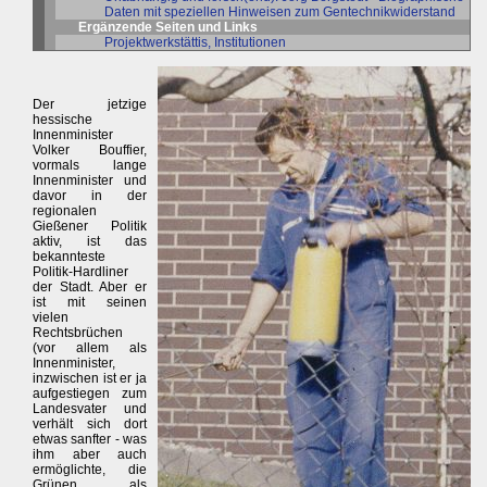
Daten mit speziellen Hinweisen zum Gentechnikwiderstand
Ergänzende Seiten und Links
Projektwerkstättis, Institutionen
Der jetzige
hessische
Innenminister
Volker Bouffier,
vormals lange
Innenminister und
davor in der
regionalen
Gießener Politik
aktiv, ist das
bekannteste
Politik-Hardliner
der Stadt. Aber er
ist mit seinen
vielen
Rechtsbrüchen
(vor allem als
Innenminister,
inzwischen ist er ja
aufgestiegen zum
Landesvater und
verhält sich dort
etwas sanfter - was
ihm aber auch
ermöglichte, die
Grünen als