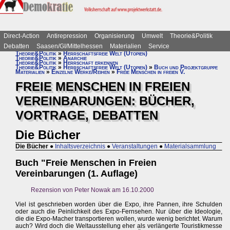
Direct-Action
Antirepression
Organisierung
Umwelt
Theorie&Politik
Debatten
Saasen/GI/Mittelhessen
Materialien
Service
Theorie&Politik
»
Herrschaftsfreie Welt (Utopien)
Theorie&Politik
»
Anarchie
Theorie&Politik
»
Herrschaft erkennen
Theorie&Politik
»
Herrschaftsfreie Welt (Utopien)
»
Buch und Projektgruppe
Materialien
»
Einzelne Werke/Reihen
»
Freie Menschen in freien V.
FREIE MENSCHEN IN FREIEN
VEREINBARUNGEN: BÜCHER,
VORTRAGE, DEBATTEN
Die Bücher
Die Bücher
●
Inhaltsverzeichnis
●
Veranstaltungen
●
Materialsammlung
Buch "Freie Menschen in Freien
Vereinbarungen (1. Auflage)
Rezension von Peter Nowak am 16.10.2000
Viel ist geschrieben worden über die Expo, ihre Pannen, ihre Schulden
oder auch die Peinlichkeit des Expo-Fernsehen. Nur über die Ideologie,
die die Expo-Macher transportieren wollen, wurde wenig berichtet. Warum
auch? Wird doch die Weltausstellung eher als verlängerte Touristikmesse