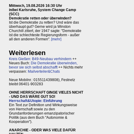
Mittwoch, 19.08.2026 16:30 Uhr
in/bei Karlsruhe, System Change Camp
(SCC)
Demokratie retten oder überwinden?
Ist die Demokratie zu retten? Und wäre das
überhaupt gut? Gerne wird ja Winston
Churchill zitiert, der 1947 sagte: "Demokratie
ist die schlechteste Regierungsform - außer
all den anderen Formen".
[mehr]
Weiterlesen
Kreis Gießen: B49-Neubau verhindern
++
Neues Buch:
Die Demokratie überwinden,
bevor sie sich selbst abschafft
++ Nichts mehr
verpassen:
Mailverteiler&Chats
Neue Mobilnr.: 015511439808), Festnetz
bleibt 06401-903283
OHNE HERRSCHAFT GINGE VIELES NICHT
- UND DAS WÄRE GUT SO!
Herrschaft&Utopie: Einführung
Ein Text zur Definition und Wirkungsweise
von Herrschaft sowie zu den
Grundanforderungen emanzipatorischer
Politik (aus dem Buch "Autonomie &
Kooperation").
ANARCHIE - ODER WAS VIELE DAFÜR