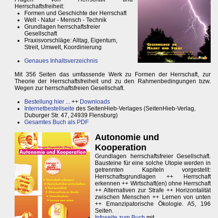
Herrschaftsfreiheit:
Formen und Geschichte der Herrschaft
Welt - Natur - Mensch - Technik
Grundlagen herrschaftsfreier
Gesellschaft
Praxisvorschläge: Alltag, Eigentum,
Streit, Umwelt, Koordinierung
Genaues Inhaltsverzeichnis
Mit 356 Seiten das umfassende Werk zu Formen der Herrschaft, zur
Theorie der Herrschaftsfreiheit und zu den Rahmenbedingungen bzw.
Wegen zur herrschaftsfreien Gesellschaft.
Bestellung hier ...
++
Downloads
Internetbestellseite
des SeitenHieb-Verlages (SeitenHieb-Verlag,
Duburger Str. 47, 24939 Flensburg)
Gesamtes Buch als PDF
Autonomie und
Kooperation
Grundlagen herrschaftsfreier Gesellschaft.
Bausteine für eine solche Utopie werden in
getrennten Kapiteln vorgestellt:
Herrschaftsgrundlagen ++ Herrschaft
erkennen ++ Wirtschaft(en) ohne Herrschaft
++ Alternativen zur Strafe ++ Horizontalität
zwischen Menschen ++ Lernen von unten
++ Emanzipatorische Ökologie. A5, 196
Seiten.
Infoseite zum Buch
mit