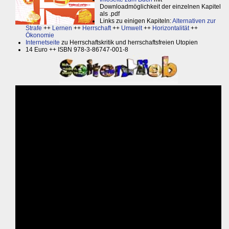
Downloadmöglichkeit der einzelnen Kapitel
als .pdf
Links zu einigen Kapiteln:
Alternativen zur
Strafe
++
Lernen
++
Herrschaft
++
Umwelt
++
Horizontalität
++
Ökonomie
Internetseite
zu Herrschaftskritik und herrschaftsfreien Utopien
14 Euro ++ ISBN 978-3-86747-001-8