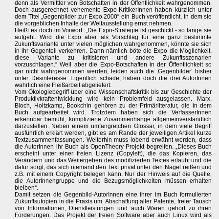
denn als Vermittler von Botschaften in der Öffentlichkeit wahrgenommen.
Doch ausgerechnet vehemente Expo-KritikerInnen haben kürzlich unter
dem Titel „Gegenbilder zur Expo 2000“ ein Buch veröffentlicht, in dem sie
die vorgeblichen Inhalte der Weltausstellung ernst nehmen.
Heißt es doch im Vorwort: „Die Expo-Strategie ist geschickt - so lange sie
aufgeht. Wird die Expo aber als Vorschlag für eine ganz bestimmte
Zukunftsvariante unter vielen möglichen wahrgenommen, könnte sie sich
in ihr Gegenteil verkehren. Dann nämlich böte die Expo die Möglichkeit,
diese Variante zu kritisieren und andere Zukunftsszenarien
vorzuschlagen.“ Weil aber die Expo-Botschaften in der Öffentlichkeit so
gar nicht wahrgenommen werden, leiden auch die ‚Gegenbilder‘ bisher
unter Desinteresse. Eigentlich schade; haben doch die drei AutorInnen
wahrlich eine Fleißarbeit abgeliefert.
Vom Ökologiebegriff über eine Wissenschaftskritik bis zur Geschichte der
Produktivkraftentwicklung wird kein Problemfeld ausgelassen. Marx,
Bloch, Holtzkamp, Bookchin gehören zu der Primärliteratur, die in dem
Buch aufgearbeitet wird. Trotzdem haben sich die VerfasserInnen
erkennbar bemüht, komplizierte Zusammenhänge allgemeinverständlich
darzustellen. Neben einem umfangreichen Glossar, in dem viele Begriff
ausführlich erklärt werden, gibt es am Rande der jeweiligen Artikel kurze
Textzusammenfassungen. Weiterhin muss lobend erwähnt werden, dass
die AutorInnen ihr Buch als OpenTheory-Projekt begreifen. „Dieses Buch
erscheint unter einer freien Lizenz (Copyleft), die das Kopieren, das
Verändern und das Weitergeben des modifizierten Textes erlaubt und die
dafür sorgt, das sich niemand den Text privat unter den Nagel reißen und
z.B. mit einem Copyright belegen kann. Nur der Hinweis auf die Quelle,
die AutorInnengruppe und die Bezugsmöglichkeiten müssen erhalten
bleiben“.
Damit setzen die Gegenbild-AutorInnen eine ihrer im Buch formulierten
Zukunftsutopien in die Praxis um. Abschaffung aller Patente, freier Tausch
von Informationen, Dienstleistungen und auch Waren gehört zu ihren
Forderungen. Das Projekt der freien Software aber auch Linux wird als