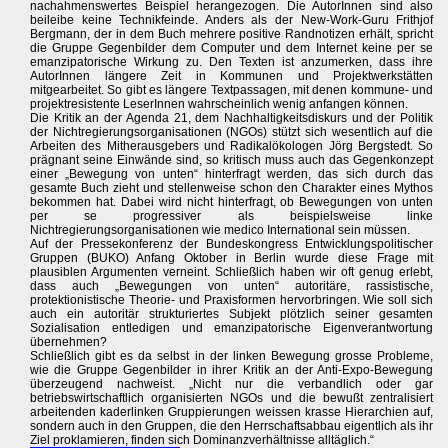
nachahmenswertes Beispiel herangezogen. Die AutorInnen sind also
beileibe keine Technikfeinde. Anders als der New-Work-Guru Frithjof
Bergmann, der in dem Buch mehrere positive Randnotizen erhält, spricht
die Gruppe Gegenbilder dem Computer und dem Internet keine per se
emanzipatorische Wirkung zu. Den Texten ist anzumerken, dass ihre
AutorInnen längere Zeit in Kommunen und Projektwerkstätten
mitgearbeitet. So gibt es längere Textpassagen, mit denen kommune- und
projektresistente LeserInnen wahrscheinlich wenig anfangen können.
Die Kritik an der Agenda 21, dem Nachhaltigkeitsdiskurs und der Politik
der Nichtregierungsorganisationen (NGOs) stützt sich wesentlich auf die
Arbeiten des Mitherausgebers und Radikalökologen Jörg Bergstedt. So
prägnant seine Einwände sind, so kritisch muss auch das Gegenkonzept
einer „Bewegung von unten“ hinterfragt werden, das sich durch das
gesamte Buch zieht und stellenweise schon den Charakter eines Mythos
bekommen hat. Dabei wird nicht hinterfragt, ob Bewegungen von unten
per se progressiver als beispielsweise linke
Nichtregierungsorganisationen wie medico International sein müssen.
Auf der Pressekonferenz der Bundeskongress Entwicklungspolitischer
Gruppen (BUKO) Anfang Oktober in Berlin wurde diese Frage mit
plausiblen Argumenten verneint. Schließlich haben wir oft genug erlebt,
dass auch „Bewegungen von unten“ autoritäre, rassistische,
protektionistische Theorie- und Praxisformen hervorbringen. Wie soll sich
auch ein autoritär strukturiertes Subjekt plötzlich seiner gesamten
Sozialisation entledigen und emanzipatorische Eigenverantwortung
übernehmen?
Schließlich gibt es da selbst in der linken Bewegung grosse Probleme,
wie die Gruppe Gegenbilder in ihrer Kritik an der Anti-Expo-Bewegung
überzeugend nachweist. „Nicht nur die verbandlich oder gar
betriebswirtschaftlich organisierten NGOs und die bewußt zentralisiert
arbeitenden kaderlinken Gruppierungen weissen krasse Hierarchien auf,
sondern auch in den Gruppen, die den Herrschaftsabbau eigentlich als ihr
Ziel proklamieren, finden sich Dominanzverhältnisse alltäglich.“