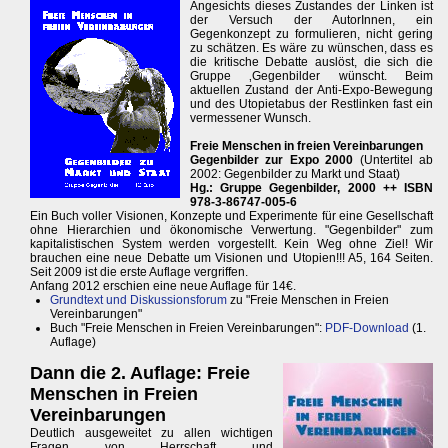
Angesichts dieses Zustandes der Linken ist
der Versuch der AutorInnen, ein
Gegenkonzept zu formulieren, nicht gering
zu schätzen. Es wäre zu wünschen, dass es
die kritische Debatte auslöst, die sich die
Gruppe ‚Gegenbilder wünscht. Beim
aktuellen Zustand der Anti-Expo-Bewegung
und des Utopietabus der Restlinken fast ein
vermessener Wunsch.
Freie Menschen in freien Vereinbarungen
Gegenbilder zur Expo 2000
(Untertitel ab
2002: Gegenbilder zu Markt und Staat)
Hg.: Gruppe Gegenbilder, 2000 ++ ISBN
978-3-86747-005-6
Ein Buch voller Visionen, Konzepte und Experimente für eine Gesellschaft
ohne Hierarchien und ökonomische Verwertung. "Gegenbilder" zum
kapitalistischen System werden vorgestellt. Kein Weg ohne Ziel! Wir
brauchen eine neue Debatte um Visionen und Utopien!!! A5, 164 Seiten.
Seit 2009 ist die erste Auflage vergriffen.
Anfang 2012 erschien eine neue Auflage für 14€.
Grundtext und Diskussionsforum
zu "Freie Menschen in Freien
Vereinbarungen"
Buch "Freie Menschen in Freien Vereinbarungen":
PDF-Download
(1.
Auflage)
Dann die 2. Auflage: Freie
Menschen in Freien
Vereinbarungen
Deutlich ausgeweitet zu allen wichtigen
Fragen von Herrschaft und