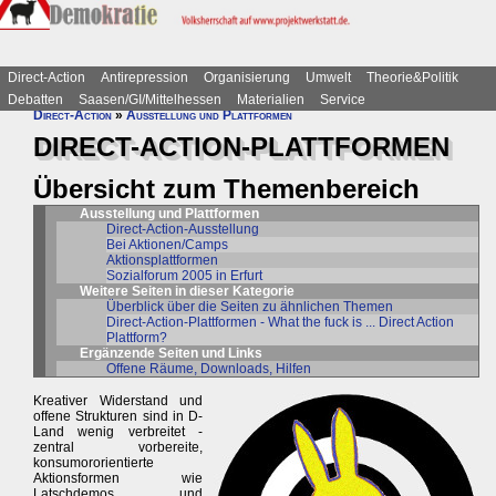
Direct-Action
Antirepression
Organisierung
Umwelt
Theorie&Politik
Debatten
Saasen/GI/Mittelhessen
Materialien
Service
Direct-Action
»
Ausstellung und Plattformen
DIRECT-ACTION-PLATTFORMEN
Übersicht zum Themenbereich
Ausstellung und Plattformen
Direct-Action-Ausstellung
Bei Aktionen/Camps
Aktionsplattformen
Sozialforum 2005 in Erfurt
Weitere Seiten in dieser Kategorie
Überblick über die Seiten zu ähnlichen Themen
Direct-Action-Plattformen - What the fuck is ... Direct Action
Plattform?
Ergänzende Seiten und Links
Offene Räume, Downloads, Hilfen
Kreativer Widerstand und
offene Strukturen sind in D-
Land wenig verbreitet -
zentral vorbereite,
konsumororientierte
Aktionsformen wie
Latschdemos und