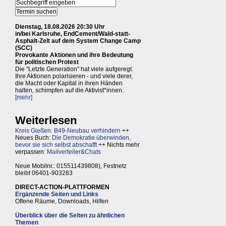
Dienstag, 18.08.2026 20:30 Uhr
in/bei Karlsruhe, EndCement/Wald-statt-
Asphalt-Zelt auf dem System Change Camp
(SCC)
Provokante Aktionen und ihre Bedeutung
für politischen Protest
Die "Letzte Generation" hat viele aufgeregt.
Ihre Aktionen polarisieren - und viele derer,
die Macht oder Kapital in ihren Händen
halten, schimpfen auf die Aktivist*innen.
[mehr]
Weiterlesen
Kreis Gießen: B49-Neubau verhindern
++
Neues Buch:
Die Demokratie überwinden,
bevor sie sich selbst abschafft
++ Nichts mehr
verpassen:
Mailverteiler&Chats
Neue Mobilnr.: 015511439808), Festnetz
bleibt 06401-903283
DIRECT-ACTION-PLATTFORMEN
Ergänzende Seiten und Links
Offene Räume, Downloads, Hilfen
Überblick über die Seiten zu ähnlichen
Themen