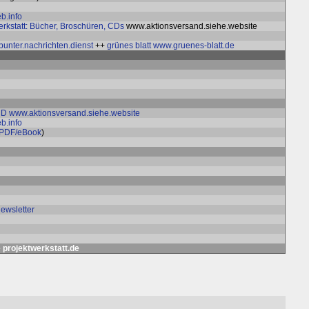
b.info
erkstatt: Bücher, Broschüren, CDs
www.aktionsversand.siehe.website
bunter.nachrichten.dienst
++
grünes blatt
www.gruenes-blatt.de
CD
www.aktionsversand.siehe.website
b.info
 PDF/eBook
)
Newsletter
e
projektwerkstatt.de