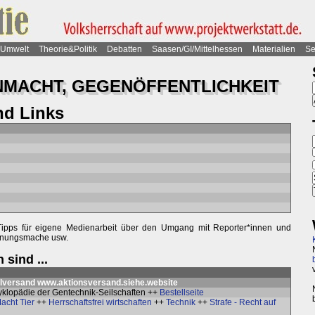
Umwelt
Theorie&Politik
Debatten
Saasen/GI/Mittelhessen
Materialien
Se
NMACHT, GEGENÖFFENTLICHKEIT
nd Links
Tipps für eigene Medienarbeit über den Umgang mit Reporter*innen und
einungsmache usw.
sind ...
alversand
www.aktionsversand.siehe.website
zyklopädie der Gentechnik-Seilschaften ++
Bestellseite
acht Tier
++
Herrschaftsfrei wirtschaften
++
Technik
++
Strafe - Recht auf