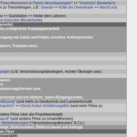
"
Freie Menschen in Freien Vereinbarungen
" ++ "
Anarchie
" (
Bestellen
)
 zu Theoriefragen, z.B.:
Gewalt
++
Kritik der Demokratie
++
Macht und
uns ++ Suizidalien ++ Hinter den Laboren
ion-Kalender
(
Bestellseite
)
gsseite
)
ion, erfolgreiche Kampagnenarbeit
 Umgang mit Justiz und Polizei, kreative Antirepression
ainern, Trampen usw.)
ärungen
(z.B. Verschwörungsideologien, rechter Ökologie usw.)
Saasen
en
ganisierungsformen usw.
rkstatt und mit Aktivist_innen (
Eingangsseite
)
entlösung"
(und mehr zu Gentechnik und Landwirtschaft)
macht's!"
++
Direct-Action-Einführungsfilm
(und mehr Filme zu
dere Filme über die Projektwerkstatt)
aputt"
(und andere Filme zu Umweltthemen)
er Welterklärungen
("Verschwörungstheorien" & Co.)
nings, Diskussionen, Bilderschauen auf Anfrage
et, Flyer
ingestellt)