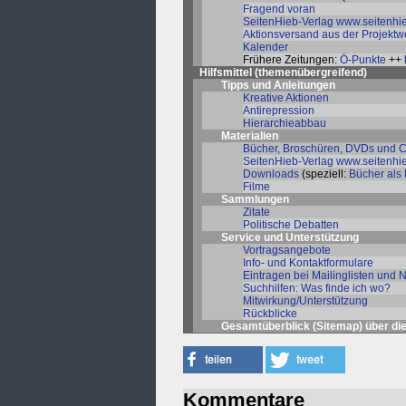
Fragend voran
SeitenHieb-Verlag
www.seitenhie
Aktionsversand aus der Projektw
Kalender
Frühere Zeitungen:
Ö-Punkte
++
Hilfsmittel (themenübergreifend)
Tipps und Anleitungen
Kreative Aktionen
Antirepression
Hierarchieabbau
Materialien
Bücher, Broschüren, DVDs und 
SeitenHieb-Verlag
www.seitenhie
Downloads
(speziell:
Bücher als
Filme
Sammlungen
Zitate
Politische Debatten
Service und Unterstützung
Vortragsangebote
Info- und Kontaktformulare
Eintragen bei Mailinglisten und 
Suchhilfen: Was finde ich wo?
Mitwirkung/Unterstützung
Rückblicke
Gesamtüberblick (Sitemap)
über di
Kommentare