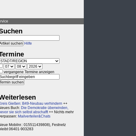
rvice
Suchen
Hilfe
Termine
vergangene Termine anzeigen
Weiterlesen
Kreis Gießen: B49-Neubau verhindern
++
Neues Buch:
Die Demokratie überwinden,
bevor sie sich selbst abschafft
++ Nichts mehr
verpassen:
Mailverteiler&Chats
Neue Mobilnr.: 015511439808), Festnetz
bleibt 06401-903283