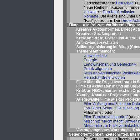
Herrschaftsfragen:
Herrschaft
++ 
Neue Reihe mit Kurzeinführungen
Umwelt
++
Den Kopf entlasten
Romane
: Die Aliens sind unter 
(Fast) jedes Jahr: Der
Direct-Act
Filme ... alle frei zum Vorführen! (
Eingan
Kreative Aktionsformen, Direct Act
Kreativer Straßenprotest
Kritik an Strafe, Polizei und Justiz,
Anti-Zwangspsychiatrie
Selbstorganisierung im Alltag
(Cont
Themensammlungen:
Umweltschutz
Energie
Landwirtschaft und Gentechnik
Politik allgemein
Kritik an vereinfachten Welterkl
Herrschaftsfreie Utopien
Filme über die Projektwerkstatt in 
Filme zu Aktivitäten in und um Gieß
Kritik an NGOs, hierarchischen Or
Youtube-Kanal der Projektwerkstatt
Ausgewählte Filme aus der Projektwe
Film "Aufstieg und Fall einer Pat
Ton-Bilder-Schau "Die Mischung 
Aktionsmethoden)
Film "Berufsrevolutionäre"
(und an
Mitschnitt "Macht macht Umwelt k
Mitschnitte zur Kritik vereinfacht
Vortragsangebote: Workshops, Trai
Gegenöffentlichkeit: Zeitschriften, Intern
Gießener Landbote (inzwischen e