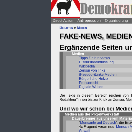
Direct-Action
Antirepression
Organisierung
Debatten
»
Medien
FAKE-NEWS, MEDIE
Ergänzende Seiten u
Medien
Tipps für Interviews
Diskursbeeinflussung
Wikipedia
Zensur von links
(Pseudo-)Linke Medien
Bürgerliche Hetze
Presserecht
Digitale Welten
Die Texte in diesem Bereich reichen von 
Redakteur*innen bis zur Kritik an Zensur, M
Und wo wir schon bei Medien 
Medien aus der Projektwerkstatt
Dauerbrenner aus unserem
Materi
"
Monsanto auf Deutsch
", die En
4x Fragend voran neu:
Mensch M
Gewalt