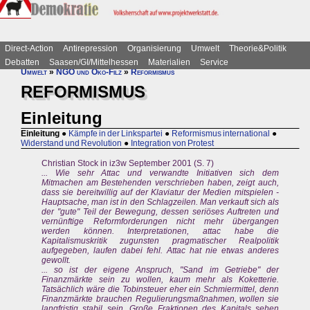
Direct-Action
Antirepression
Organisierung
Umwelt
Theorie&Politik
Debatten
Saasen/GI/Mittelhessen
Materialien
Service
Umwelt
»
NGO und Öko-Filz
»
Reformismus
REFORMISMUS
Einleitung
Einleitung
●
Kämpfe in der Linkspartei
●
Reformismus international
●
Widerstand und Revolution
●
Integration von Protest
Christian Stock in iz3w September 2001 (S. 7)
... Wie sehr Attac und verwandte Initiativen sich dem
Mitmachen am Bestehenden verschrieben haben, zeigt auch,
dass sie bereitwillig auf der Klaviatur der Medien mitspielen -
Hauptsache, man ist in den Schlagzeilen. Man verkauft sich als
der "gute" Teil der Bewegung, dessen seriöses Auftreten und
vernünftige Reformforderungen nicht mehr übergangen
werden können. Interpretationen, attac habe die
Kapitalismuskritik zugunsten pragmatischer Realpolitik
aufgegeben, laufen dabei fehl. Attac hat nie etwas anderes
gewollt.
... so ist der eigene Anspruch, "Sand im Getriebe" der
Finanzmärkte sein zu wollen, kaum mehr als Koketterie.
Tatsächlich wäre die Tobinsteuer eher ein Schmiermittel, denn
Finanzmärkte brauchen Regulierungsmaßnahmen, wollen sie
langfristig stabil sein. Große Fraktionen des Kapitals sehen