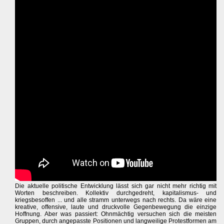
Die aktuelle politische Entwicklung lässt sich gar nicht mehr richtig mit
Worten beschreiben. Kollektiv durchgedreht, kapitalismus- und
kriegsbesoffen ... und alle stramm unterwegs nach rechts. Da wäre eine
kreative, offensive, laute und druckvolle Gegenbewegung die einzige
Hoffnung. Aber was passiert: Ohnmächtig versuchen sich die meisten
Gruppen, durch angepasste Positionen und langweilige Protestformen am