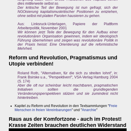
dies mittlerweile selbst so.
Der kritische Teil der Bewegung ist nun gefragt, sich der
NGOisierung kapitalismuskritischer Positionen zu entziehen,
ohne selbst mit platten Parolen hausieren zu gehen.
Aus: Linksruck-Unterlagen, Papiere der Plattform
Arbeiterpolitik, November 2001
Wir können jetzt Teile der Bewegung für den Aufbau einer
revolutionären Organisation gewinnen, indem wir ideologisch
Führung übernehmen und zeigen was revolutionäre Politik in
der Praxis heisst: Eine Orientierung auf die reformistische
Mehrheit.
Reform und Revolution, Pragmatismus und
Utopie verbinden!
Roland Roth, "Alternativen, für die sich zu streiten lohnt", in:
Frank Bsirske u.a., "Perspektiven!", VSA-Verlag Hamburg 2004
(S. 174)
Aber die oft nur scheinbar leicht machtbaren, pragmatischen
Initiativen sollten die grundlegenden
Veränderungsperspektiven stützen und sie zumindest nicht
hintertreiben.
Kapitel zu Reform und Revolution in den Textsammlungen "
Freie
Menschen in freien Vereinbarungen
" und "
Anarchie
"
Raus aus der Komfortzone - auch im Protest!
Krasse Zeiten brauchen deutlichen Widerstand