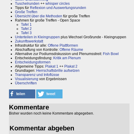
Tuschelrunden
++
whisper circles
Tipps für
Reflexion und Auswertungsrunden
Große Treffen
Übersicht über die Methoden
für große Treffen
Rahmen für große Treffen - Open Space
Tafel 1
Tafel 2
Tafel 3
Unterteilen in Kleingruppen
plus Wechsel Großrunde - Kleingruppen
Zukunftswerkstatt
Infrastruktur für alle:
Offene Plattformen
Abschaffung von Kontrolle:
Offene Räume
Alternative zur Podiumsdiskussion und Plenumsstreit:
Fish Bowl
Entscheidungsfindung:
Kritik am Plenum
Entscheidungsformen
Allgemeine Tipps:
Plakat 1
++
Plakat 2
Grundlagen:
Herrschaftsbrille aufsetzen
Transparenz und Infoflüsse
Visualisierung
von Ergebnissen
Überschriften
Kommentare
Bisher wurden noch keine Kommentare abgegeben.
Kommentar abgeben