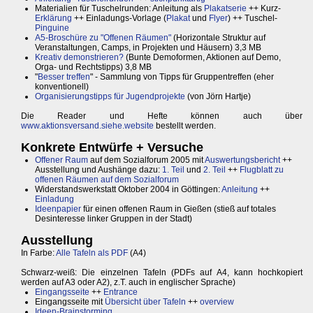
Materialien für Tuschelrunden: Anleitung als
Plakatserie
++ Kurz-
Erklärung
++ Einladungs-Vorlage (
Plakat
und
Flyer
) ++ Tuschel-
Pinguine
A5-Broschüre zu "Offenen Räumen"
(Horizontale Struktur auf
Veranstaltungen, Camps, in Projekten und Häusern) 3,3 MB
Kreativ demonstrieren?
(Bunte Demoformen, Aktionen auf Demo,
Orga- und Rechtstipps) 3,8 MB
"
Besser treffen
" - Sammlung von Tipps für Gruppentreffen (eher
konventionell)
Organisierungstipps für Jugendprojekte
(von Jörn Hartje)
Die Reader und Hefte können auch über
www.aktionsversand.siehe.website
bestellt werden.
Konkrete Entwürfe + Versuche
Offener Raum
auf dem Sozialforum 2005 mit
Auswertungsbericht
++
Ausstellung und Aushänge dazu:
1. Teil
und
2. Teil
++
Flugblatt zu
offenen Räumen auf dem Sozialforum
Widerstandswerkstatt Oktober 2004 in Göttingen:
Anleitung
++
Einladung
Ideenpapier
für einen offenen Raum in Gießen (stieß auf totales
Desinteresse linker Gruppen in der Stadt)
Ausstellung
In Farbe:
Alle Tafeln als PDF
(A4)
Schwarz-weiß: Die einzelnen Tafeln (PDFs auf A4, kann hochkopiert
werden auf A3 oder A2), z.T. auch in englischer Sprache)
Eingangsseite
++
Entrance
Eingangsseite mit
Übersicht über Tafeln
++
overview
Ideen-Brainstorming