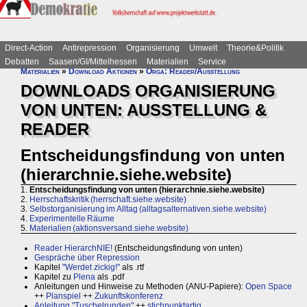
Direct-Action
Antirepression
Organisierung
Umwelt
Theorie&Politik
Debatten
Saasen/GI/Mittelhessen
Materialien
Service
Materialien
»
Download Aktionen
»
Orga: Reader/Ausstellung
DOWNLOADS ORGANISIERUNG
VON UNTEN: AUSSTELLUNG &
READER
Entscheidungsfindung von unten
(hierarchnie.siehe.website)
1.
Entscheidungsfindung von unten (hierarchnie.siehe.website)
2.
Herrschaftskritik (herrschaft.siehe.website)
3.
Selbstorganisierung im Alltag (alltagsalternativen.siehe.website)
4.
Experimentelle Räume
5.
Materialien (aktionsversand.siehe.website)
Reader HierarchNIE!
(Entscheidungsfindung von unten)
Gespräche über Repression
Kapitel
"Werdet zickig!"
als .rtf
Kapitel zu
Plena
als .pdf
Anleitungen und Hinweise zu Methoden (ANU-Papiere):
Open Space
++
Planspiel
++
Zukunftskonferenz
Anleitung "Tuschelrunden"
++
stichpunktartig