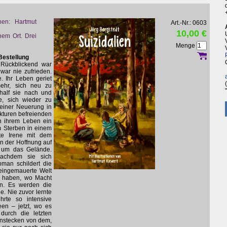
onen: Hartmut
Art.-Nr.: 0603
10,00 €
inem Ort. Drei
Menge
Bestellung
. Rückblickend war
war nie zufrieden.
. Ihr Leben geriet
mehr, sich neu zu
half sie nach und
e, sich wieder zu
 einer Neuerung in
ukturen befreienden
n ihrem Leben ein
 Sterben in einem
te Irene mit dem
n der Hoffnung auf
h um das Gelände.
 nachdem sie sich
man schildert die
 eingemauerte Welt
n haben, wo Macht
n. Es werden die
e. Nie zuvor lernte
rte so intensive
een – jetzt, wo es
durch die letzten
anstecken von dem,