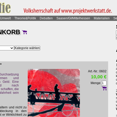
Umwelt
Theorie&Politik
Debatten
Saasen/GI/Mittelhessen
Materialien
Se
NKORB
"
Art.-Nr.: 0602
Durchsetzung
10,00 €
irmen und
 Geld. Eine
Menge
gd nach
schaffen, die
Wahrheit sein
altern und nicht zu
ntdeckung in den
 er Wirklichkeit zu