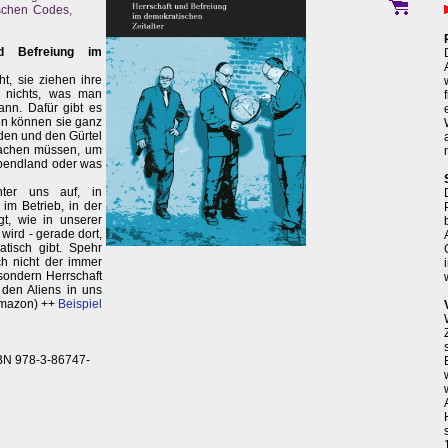
ischen Codes,
d Befreiung im
t, sie ziehen ihre
n nichts, was man
nn. Dafür gibt es
n können sie ganz
den und den Gürtel
machen müssen, um
Abendland oder was
nter uns auf, in
m Betrieb, in der
gt, wie in unserer
wird - gerade dort,
atisch gibt. Spehr
ich nicht der immer
sondern Herrschaft
t den Aliens in uns
Amazon) ++
Beispiel
BN 978-3-86747-