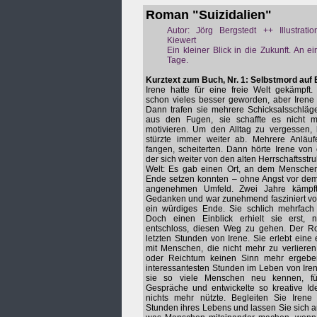
Roman "Suizidalien"
Autor: Jörg Bergstedt ++ Illustrati
Kiewert
Ein kleiner Blick in die Zukunft. An e
Tage.
Kurztext zum Buch, Nr. 1: Selbstmord auf 
Irene hatte für eine freie Welt gekämpft
schon vieles besser geworden, aber Irene 
Dann trafen sie mehrere Schicksalsschläge
aus den Fugen, sie schaffte es nicht 
motivieren. Um den Alltag zu vergessen, 
stürzte immer weiter ab. Mehrere Anläuf
fangen, scheiterten. Dann hörte Irene von
der sich weiter von den alten Herrschaftsstr
Welt: Es gab einen Ort, an dem Mensche
Ende setzen konnten – ohne Angst vor dem
angenehmen Umfeld. Zwei Jahre kämpf
Gedanken und war zunehmend fasziniert vo
ein würdiges Ende. Sie schlich mehrfac
Doch einen Einblick erhielt sie erst,
entschloss, diesen Weg zu gehen. Der Ro
letzten Stunden von Irene. Sie erlebt eine
mit Menschen, die nicht mehr zu verliere
oder Reichtum keinen Sinn mehr ergebe
interessantesten Stunden im Leben von Iren
sie so viele Menschen neu kennen, füh
Gespräche und entwickelte so kreative Id
nichts mehr nützte. Begleiten Sie Irene 
Stunden ihres Lebens und lassen Sie sich 