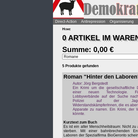
Direct-Action
Antirepression
Organisierung
Home
0 ARTIKEL IM
WARE
Summe: 0,00 €
5 Produkte gefunden
Roman "Hinter den Laboren
Autor: Jörg Bergstedt
Ein Krimi um die gesellschaftliche 
einer neuen Technologie. F
Lobbyverbände auf der Suche nach
Polizei auf der Ja
WiderstandskämpferInnen, die es aber 
Apparate zu narren. Ein Krimi, der 
könnte.
Kurztext zum Buch
Es ist ein alter Menschheitstraum: Nicht zu 
sterben. Mit einer bahnbrechenden E
Laboren der Spezialfirma BioGeronto scheint