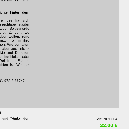
sie nur noch sich
ichte hinter dem
einiges hat sich
 profitabel ist oder
 teuer. Selbstmorde
gibt Zentren, wo
eben wollen. Irene
itten rein in ihre
gen. Wie verhalten
, aber auch nichts
kte und Debatten
chgültigkeit oder
elt, in der Freiheit
ritten ist. Wo das
BN 978-3-86747-
n
n" und "Hinter den
Art.-Nr.: 0604
22,00 €