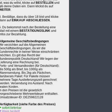
ist, was du willst, klicke auf
BESTELLEN
und
gib deine Daten ein. Dann klickst du auf
WEITER
.
4. Bestätige, dass du über 18 bist und klicke
dann auf
EINKAUF ABSCHLIESSEN
.
5. Du bekommst nach der Bestellung eine
Mail mit einem
BESTÄTIGUNGSLINK
und
Infos zur Bezahlung.
Allgemeine Geschäftsbedingungen
Wir verzichten auf die Allgemeinen
Geschäftsbedingungen, da wir die
Kundenrechte in keiner Weise einschränken
möchten. Es gilt das Recht der
Bundesrepublik Deutschland! Wir legen der
Lieferung eine Rechnung bei.
Porto- und Versandkosten (für Deutschland):
Bis 500g als Brief, bis 1000g als
Warensendung. Bis 2kg als Päckchen,
darüberals Paket. Für Pakete müssen
mehrere Tage Auslieferungszeit gerechnet
werden. Versendung ins Ausland: Nach
realen Kosten.
In den Preisen ist die gesetzlich
vorgeschriebene Mehrwertsteuer enthalten.
Umsatzsteuer-ID: DE259822128
Verfügbarkeit (siehe Farbe des Preises)
sofort lieferbar
Ware bestellt