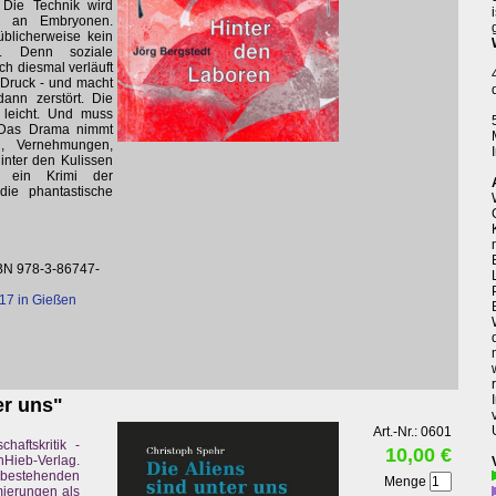
 Die Technik wird
g an Embryonen.
üblicherweise kein
n. Denn soziale
 diesmal verläuft
 Druck - und macht
dann zerstört. Die
 leicht. Und muss
. Das Drama nimmt
g, Vernehmungen,
inter den Kulissen
ch ein Krimi der
die phantastische
BN 978-3-86747-
17 in Gießen
er uns"
Art.-Nr.: 0601
haftskritik -
10,00 €
ieb-Verlag.
e bestehenden
Menge
mierungen als