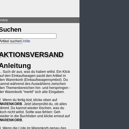
rvice
Suchen
Hilfe
AKTIONSVERSAND
Anleitung
1. Such dir aus, was du haben willst. Ein Klick
auf den Einkaufswagen packt den Artikel in
den Warenkorb (Einkaufswagensymbol). Du
kannst während des Auswählens zwischen
den Themenbereichen hin- und herspringen -
der Warenkorb "merkt" sich alle Eingaben.
2. Wenn du fertig bist, klicke oben auf
WARENKORB
. Jetzt überprüfst du, ob alles
stimmt. Du kannst wieder löschen, was du
doch nicht willst. Sollte was fehlen: Geh
wieder in die Buchlisten und klicke erneut auf
WARENKORB
.
3. Wenn die Liste im Warenkorb genau das