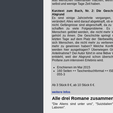
was Menschen miteinander machen, wenn 
selbst und wenige Tage Zeit haben.
Kurztext zum Buch, Nr. 2: Die Gesch
Abgrund
Es sind einige Jahrzehnte vergangen, 
verändert. Alles wird darauf abgeklopft, ob es
nicht. Gefängnisse sind abgeschafft, da zu
schaffen zu viele Folgeprobleme. Es 
Menschen getötet werden, die nicht mehr l
gehört zu ihnen. Die Geschichte springt m
letzten Tage auf dem Platz der Sterbewilli
sich Menschen, die nicht mehr zu verlieren
mehr zu gewinnen haben? Welche Konfli
werden hier ausgetragen? Überwiegen Glei
Anteilnahme? Der Autor führt in eine fiktive W
entsteht, weil der Abgrund schon übersch
Profane zum intensiven Erlebnis wird.
Erschienen im Mai 2015
160 Seiten ++ Taschenbuchformat ++ IS
055-3
Ab 3 Stück 8 €, ab 10 Stück 6 €.
weitere Infos
Alle drei Romane zusamme
"Die Aliens sind unter uns", "Suizidalie
Laboren".