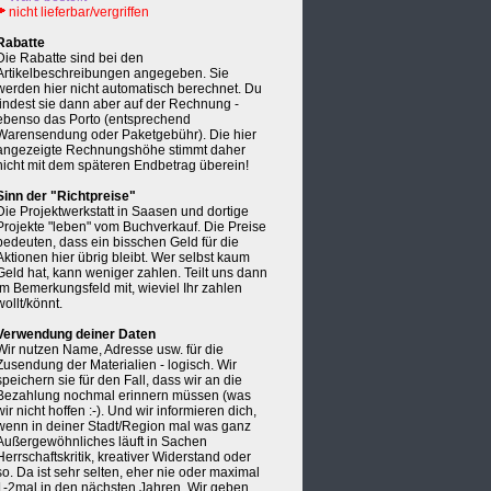
nicht lieferbar/vergriffen
Rabatte
Die Rabatte sind bei den
Artikelbeschreibungen angegeben. Sie
werden hier nicht automatisch berechnet. Du
findest sie dann aber auf der Rechnung -
ebenso das Porto (entsprechend
Warensendung oder Paketgebühr). Die hier
angezeigte Rechnungshöhe stimmt daher
nicht mit dem späteren Endbetrag überein!
Sinn der "Richtpreise"
Die Projektwerkstatt in Saasen und dortige
Projekte "leben" vom Buchverkauf. Die Preise
bedeuten, dass ein bisschen Geld für die
Aktionen hier übrig bleibt. Wer selbst kaum
Geld hat, kann weniger zahlen. Teilt uns dann
im Bemerkungsfeld mit, wieviel Ihr zahlen
wollt/könnt.
Verwendung deiner Daten
Wir nutzen Name, Adresse usw. für die
Zusendung der Materialien - logisch. Wir
speichern sie für den Fall, dass wir an die
Bezahlung nochmal erinnern müssen (was
wir nicht hoffen :-). Und wir informieren dich,
wenn in deiner Stadt/Region mal was ganz
Außergewöhnliches läuft in Sachen
Herrschaftskritik, kreativer Widerstand oder
so. Da ist sehr selten, eher nie oder maximal
1-2mal in den nächsten Jahren. Wir geben