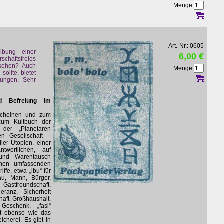
Menge
Art.-Nr.: 0605
ibung einer
6,00 €
schaftsfreies
sehen? Auch
Menge
sollte, bietet
lungen. Sehr
d Befreiung im
scheinen und zum
zum Kultbuch der
k der „Planetaren
en Gesellschaft –
ler Utopien, einer
ntwortlichen, auf
 und Warentausch
inen umfassenden
ffe, etwa „ibu“ für
rau, Mann, Bürger,
stfreundschaft,
leranz, Sicherheit
aft, Großhaushalt,
Geschenk, „fasi“
rt ebenso wie das
cherei. Es gibt in