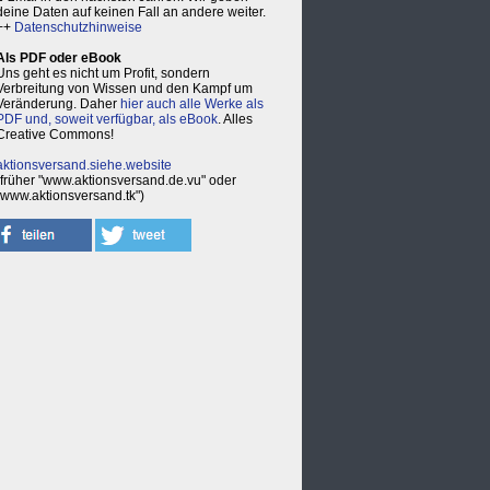
deine Daten auf keinen Fall an andere weiter.
++
Datenschutzhinweise
Als PDF oder eBook
Uns geht es nicht um Profit, sondern
Verbreitung von Wissen und den Kampf um
Veränderung. Daher
hier auch alle Werke als
PDF und, soweit verfügbar, als eBook
. Alles
Creative Commons!
aktionsversand.siehe.website
(früher "www.aktionsversand.de.vu" oder
"www.aktionsversand.tk")