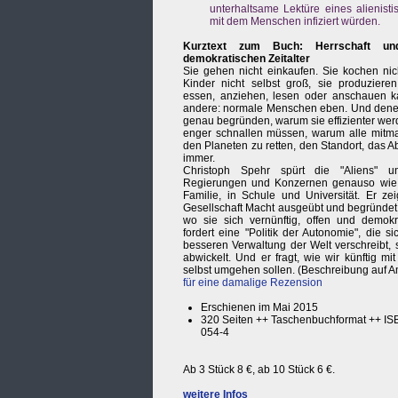
unterhaltsame Lektüre eines alienist
mit dem Menschen infiziert würden.
Kurztext zum Buch: Herrschaft un
demokratischen Zeitalter
Sie gehen nicht einkaufen. Sie kochen nich
Kinder nicht selbst groß, sie produziere
essen, anziehen, lesen oder anschauen ka
andere: normale Menschen eben. Und dene
genau begründen, warum sie effizienter wer
enger schnallen müssen, warum alle mit
den Planeten zu retten, den Standort, das 
immer.
Christoph Spehr spürt die "Aliens" u
Regierungen und Konzernen genauso wie i
Familie, in Schule und Universität. Er zei
Gesellschaft Macht ausgeübt und begründet 
wo sie sich vernünftig, offen und demokr
fordert eine "Politik der Autonomie", die s
besseren Verwaltung der Welt verschreibt, 
abwickelt. Und er fragt, wie wir künftig mi
selbst umgehen sollen. (Beschreibung auf 
für eine damalige Rezension
Erschienen im Mai 2015
320 Seiten ++ Taschenbuchformat ++ IS
054-4
Ab 3 Stück 8 €, ab 10 Stück 6 €.
weitere Infos