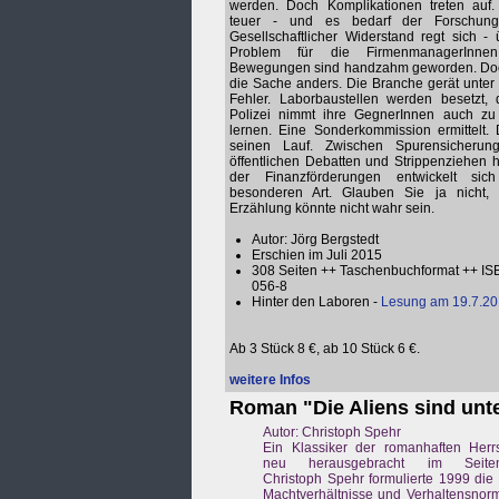
werden. Doch Komplikationen treten auf.
teuer - und es bedarf der Forschun
Gesellschaftlicher Widerstand regt sich - 
Problem für die FirmenmanagerInne
Bewegungen sind handzahm geworden. Doch
die Sache anders. Die Branche gerät unter
Fehler. Laborbaustellen werden besetzt, 
Polizei nimmt ihre GegnerInnen auch zu
lernen. Eine Sonderkommission ermittelt
seinen Lauf. Zwischen Spurensicherun
öffentlichen Debatten und Strippenziehen h
der Finanzförderungen entwickelt si
besonderen Art. Glauben Sie ja nicht, 
Erzählung könnte nicht wahr sein.
Autor: Jörg Bergstedt
Erschien im Juli 2015
308 Seiten ++ Taschenbuchformat ++ IS
056-8
Hinter den Laboren -
Lesung am 19.7.20
Ab 3 Stück 8 €, ab 10 Stück 6 €.
weitere Infos
Roman "Die Aliens sind unt
Autor: Christoph Spehr
Ein Klassiker der romanhaften Herrsc
neu herausgebracht im SeitenH
Christoph Spehr formulierte 1999 di
Machtverhältnisse und Verhaltensnor