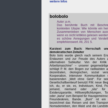
weitere Infos
bolobolo
Autor: p.m.
Das berühmte Buch mit Beschre
konkreten Utopie: Wie könnte ein herr
Zusammenleben von Menschen aus
wenn es nicht kritiklos gelesen werden 
es schöne Anregungen und Vorstel
empfehlenswert. A6, 201 S.
Kurztext zum Buch: Herrschaft un
demokratischen Zeitalter
Bolo bolo wurde gleich nach seinem Er
Erstaunen und zur Freude des Autors 
alternativen Subkultur. Von der Kriti
Arbeitsmaschine“ – unserer gegenwärtig
schlägt P. M. den Bogen zur radikalsten al
dezentralen, ökologischen, sozial vera
Kooperation, intensiver Kommunikation
basierenden „Welt ohne Geld“. Für se
Gesellschaftsentwurf benutzt P.M. neue Begri
ich, du, er sie, es, Individuum, Kind, F
jemand, niemand oder „sila“ für Ga
Existenzgarantie, Hilfsverpflichtungen, To
oder „kana“ zum Beispiel für Hausgemeinsch
Freundeskreis, Bande. „Buni“ ist ein 
bezeichnet das Reisen und den Transpo
Nomadenleben, den Wald und die Landstrei