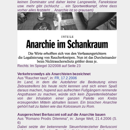
keinen Dominator und daher keine Langeweile, Fanekstase
usw. mehr gibt (schluchz ... ein Sportwettkampf, ohne dass
vorher alles feststeht ... Anarchie ist so grausam)
Rechts: Im Spiegel 32/2008 auf Seite 23
Verkehrsrowdys als Anarchisten bezeichnet
Aus "Raucher raus", in:
FR, 17.2.2006
Im Land, in dem die Autofahrer die Bedeutung eines
Zebrastreifens bis heute nicht kennen und sich einen Spaß
daraus machen, hupend aus aufrechten Fußgängern rennende
Angsthasen zu machen, würde sich kein Zigarettenliebhaber
von der Inhalation einer ganzen Palette von Krebs
erzeugenden Mitteln abhalten lassen. Ein bisschen Anarchie
gehört halt zu Italien wie das Kolosseum zu Rom.
Ausgerechnet Berlusconi soll auf die Anarchie bauen
Aus "Romano Prodis Dilemma", in: Junge Welt, 21.4.2006 (S.
6)
Dabei setzte der bekennende Steuerhinterzieher Berlusconi