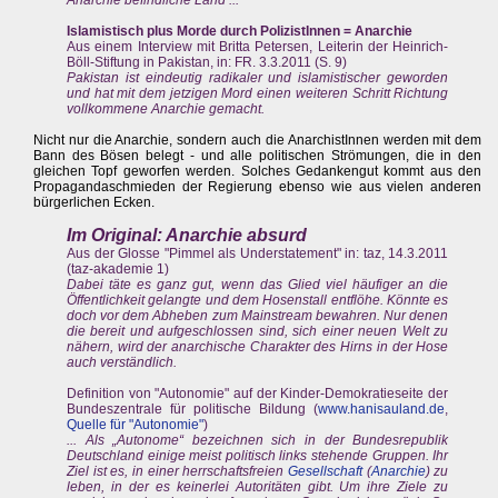
Anarchie befindliche Land ...
Islamistisch plus Morde durch PolizistInnen = Anarchie
Aus einem Interview mit Britta Petersen, Leiterin der Heinrich-
Böll-Stiftung in Pakistan, in: FR. 3.3.2011 (S. 9)
Pakistan ist eindeutig radikaler und islamistischer geworden
und hat mit dem jetzigen Mord einen weiteren Schritt Richtung
vollkommene Anarchie gemacht.
Nicht nur die Anarchie, sondern auch die AnarchistInnen werden mit dem
Bann des Bösen belegt - und alle politischen Strömungen, die in den
gleichen Topf geworfen werden. Solches Gedankengut kommt aus den
Propagandaschmieden der Regierung ebenso wie aus vielen anderen
bürgerlichen Ecken.
Im Original: Anarchie absurd
Aus der Glosse "Pimmel als Understatement" in: taz, 14.3.2011
(taz-akademie 1)
Dabei täte es ganz gut, wenn das Glied viel häufiger an die
Öffentlichkeit gelangte und dem Hosenstall entflöhe. Könnte es
doch vor dem Abheben zum Mainstream bewahren. Nur denen
die bereit und aufgeschlossen sind, sich einer neuen Welt zu
nähern, wird der anarchische Charakter des Hirns in der Hose
auch verständlich.
Definition von "Autonomie" auf der Kinder-Demokratieseite der
Bundeszentrale für politische Bildung (
www.hanisauland.de
,
Quelle für "Autonomie"
)
... Als „Autonome“ bezeichnen sich in der Bundesrepublik
Deutschland einige meist politisch links stehende Gruppen. Ihr
Ziel ist es, in einer herrschaftsfreien
Gesellschaft
(
Anarchie
) zu
leben, in der es keinerlei Autoritäten gibt. Um ihre Ziele zu