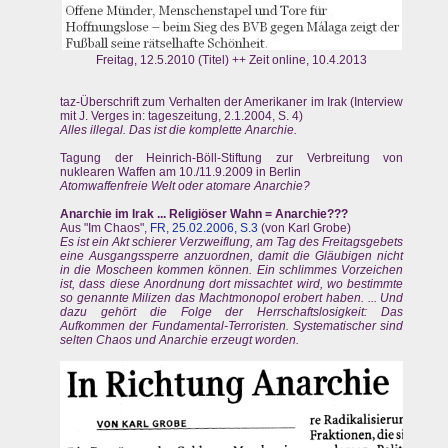
Freitag, 12.5.2010 (Titel) ++ Zeit online, 10.4.2013
taz-Überschrift zum Verhalten der Amerikaner im Irak (Interview
mit J. Verges in: tageszeitung, 2.1.2004, S. 4)
Alles illegal. Das ist die komplette Anarchie.
Tagung der Heinrich-Böll-Stiftung zur Verbreitung von
nuklearen Waffen am 10./11.9.2009 in Berlin
Atomwaffenfreie Welt oder atomare Anarchie?
Anarchie im Irak ... Religiöser Wahn = Anarchie???
Aus "Im Chaos",
FR, 25.02.2006, S.3
(von Karl Grobe)
Es ist ein Akt schierer Verzweiflung, am Tag des Freitagsgebets
eine Ausgangssperre anzuordnen, damit die Gläubigen nicht
in die Moscheen kommen können. Ein schlimmes Vorzeichen
ist, dass diese Anordnung dort missachtet wird, wo bestimmte
so genannte Milizen das Machtmonopol erobert haben. ... Und
dazu gehört die Folge der Herrschaftslosigkeit: Das
Aufkommen der Fundamental-Terroristen. Systematischer sind
selten Chaos und Anarchie erzeugt worden.