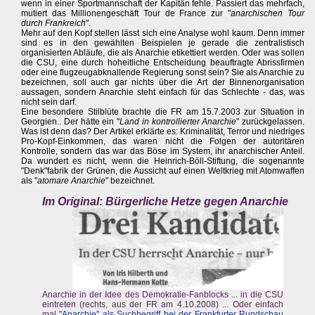
wenn in einer Sportmannschaft der Kapitän fehle. Passiert das mehrfach,
mutiert das Millionengeschäft Tour de France zur "
anarchischen Tour
durch Frankreich
".
Mehr auf den Kopf stellen lässt sich eine Analyse wohl kaum. Denn immer
sind es in den gewählten Beispielen je gerade die zentralistisch
organisierten Abläufe, die als Anarchie etikettiert werden. Oder was sollen
die CSU, eine durch hoheitliche Entscheidung beauftragte Abrissfirmen
oder eine flugzeugabknallende Regierung sonst sein? Sie als Anarchie zu
bezeichnen, soll auch gar nichts über die Art der Binnenorganisation
aussagen, sondern Anarchie steht einfach für das Schlechte - das, was
nicht sein darf.
Eine besondere Stilblüte brachte die FR am 15.7.2003 zur Situation in
Georgien.. Der hätte ein "
Land in kontrollierter Anarchie
" zurückgelassen.
Was ist denn das? Der Artikel erklärte es: Kriminalität, Terror und niedriges
Pro-Kopf-Einkommen, das waren nicht die Folgen der autoritären
Kontrolle, sondern das war das Böse im System, ihr anarchischer Anteil.
Da wundert es nicht, wenn die Heinrich-Böll-Stiftung, die sogenannte
"Denk"fabrik der Grünen, die Aussicht auf einen Weltkrieg mit Atomwaffen
als "
atomare Anarchie
" bezeichnet.
Im Original: Bürgerliche Hetze gegen Anarchie
Anarchie in der Idee des Demokratie-Fanblocks ... in die CSU
eintreten (rechts, aus der FR am 4.10.2008) ... Oder einfach
mal
"Anarchie" als Suchbegriff bei der Frankfurter Rundschau