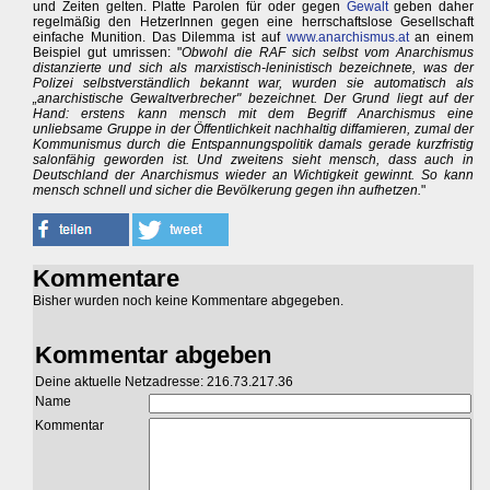
und Zeiten gelten. Platte Parolen für oder gegen
Gewalt
geben daher
regelmäßig den HetzerInnen gegen eine herrschaftslose Gesellschaft
einfache Munition. Das Dilemma ist auf
www.anarchismus.at
an einem
Beispiel gut umrissen: "
Obwohl die RAF sich selbst vom Anarchismus
distanzierte und sich als marxistisch-leninistisch bezeichnete, was der
Polizei selbstverständlich bekannt war, wurden sie automatisch als
„anarchistische Gewaltverbrecher" bezeichnet. Der Grund liegt auf der
Hand: erstens kann mensch mit dem Begriff Anarchismus eine
unliebsame Gruppe in der Öffentlichkeit nachhaltig diffamieren, zumal der
Kommunismus durch die Entspannungspolitik damals gerade kurzfristig
salonfähig geworden ist. Und zweitens sieht mensch, dass auch in
Deutschland der Anarchismus wieder an Wichtigkeit gewinnt. So kann
mensch schnell und sicher die Bevölkerung gegen ihn aufhetzen.
"
Kommentare
Bisher wurden noch keine Kommentare abgegeben.
Kommentar abgeben
Deine aktuelle Netzadresse: 216.73.217.36
Name
Kommentar