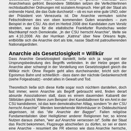
Anarchiehass gefrönt. Besondere Stilblüten setzen die VerfechterInnen
rechtsstaatlicher Ordnungen mit sozialem Anspruch. Hier gilt der Staat als
ordnende Hand, die das Gute durchsetzt – ob es nun eine gute UNO, oder
der Präsident von Venezuela ist. Die Anarchie vermuten solche
FetischistInnen des von oben kommenden Guten woanders – zum
Beispiel in der CSU. Als dort im Herbst 2008 drei Kandidaten zum Vorsitz
strebten, war das für die etatistische Frankfurter Rundschau weder
Machtkampf noch Demokratie. „In der CSU herrscht Anarchie“, titelte sie
am 4.10.2008. Als der Hurrikan „Katrina“ über New Orleans fegte,
entblößte sich die Anarchie dort als tote, nasse Stadt mit patroullierenden
Nationalgardisten.
Anarchie als Gesetzlosigkeit = Willkür
Dass Anarchie Gesetzlosigkeit darstellt, ließe sich ja sogar mit der
Ursprungsbedeutung des Begriffs verbinden. In der Hetze gegen die
Anarchie aber schwingt in der Vorstellung von Gesetzlosigkeit gleich die
Willkür mich: Ohne Regeln geht alles durcheinander, bricht sich der
Egoismus Bahn und schließlich - dass dann der nächste Gedankenschritt
(siehe Folgeabsatz) - endet alles in Gewalt und Tod.
Theoretisch ließe sich diese Kette sogar noch nüchtern darstellen, doch
fast immer, wenn Anarchie als Begriff gebraucht wird, finden derart
absurde Assoziationen statt, dass es einem dauernden Kabarett der
Stilblüten gleicht. Wenn zum Beispiel drei KandidatInnen für ein Amt in der
CSU kandidieren, ist das kein demokratischer Alltag, sondern "
in der CSU
herrscht Anarchie
". Werden leerstehende Wohnhäuser in Ostdeutschland
abgerissen, ist das "
die Anarchie der Bagger
". Fallen religiöse
Fundamentalisten über Heiligtümer anderer Religionen her, so könne
Nutzen daraus ziehen, "
wer auf Anarchie versessen ist
". Sollte der Staat
das Recht bekommen, Flugzeuge abschießen zu dürfen, so sei er dann
eine Anarchie - resumiert die FR ebenso wie dass Anarchie herrsche,