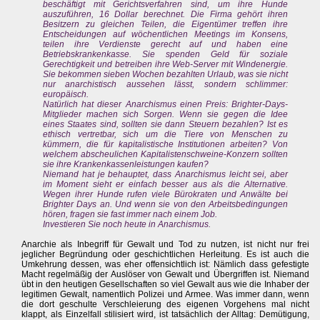
beschäftigt mit Gerichtsverfahren sind, um ihre Hunde
auszuführen, 16 Dollar berechnet. Die Firma gehört ihren
Besitzern zu gleichen Teilen, die Eigentümer treffen ihre
Entscheidungen auf wöchentlichen Meetings im Konsens,
teilen ihre Verdienste gerecht auf und haben eine
Betriebskrankenkasse. Sie spenden Geld für soziale
Gerechtigkeit und betreiben ihre Web-Server mit Windenergie.
Sie bekommen sieben Wochen bezahlten Urlaub, was sie nicht
nur anarchistisch aussehen lässt, sondern schlimmer:
europäisch.
Natürlich hat dieser Anarchismus einen Preis: Brighter-Days-
Mitglieder machen sich Sorgen. Wenn sie gegen die Idee
eines Staates sind, sollten sie dann Steuern bezahlen? Ist es
ethisch vertretbar, sich um die Tiere von Menschen zu
kümmern, die für kapitalistische Institutionen arbeiten? Von
welchem abscheulichen Kapitalistenschweine-Konzern sollten
sie ihre Krankenkassenleistungen kaufen?
Niemand hat je behauptet, dass Anarchismus leicht sei, aber
im Moment sieht er einfach besser aus als die Alternative.
Wegen ihrer Hunde rufen viele Bürokraten und Anwälte bei
Brighter Days an. Und wenn sie von den Arbeitsbedingungen
hören, fragen sie fast immer nach einem Job.
Investieren Sie noch heute in Anarchismus.
Anarchie als Inbegriff für Gewalt und Tod zu nutzen, ist nicht nur frei
jeglicher Begründung oder geschichtlichen Herleitung. Es ist auch die
Umkehrung dessen, was eher offensichtlich ist: Nämlich dass gefestigte
Macht regelmäßig der Auslöser von Gewalt und Übergriffen ist. Niemand
übt in den heutigen Gesellschaften so viel Gewalt aus wie die Inhaber der
legitimen Gewalt, namentlich Polizei und Armee. Was immer dann, wenn
die dort geschulte Verschleierung des eigenen Vorgehens mal nicht
klappt, als Einzelfall stilisiert wird, ist tatsächlich der Alltag: Demütigung,