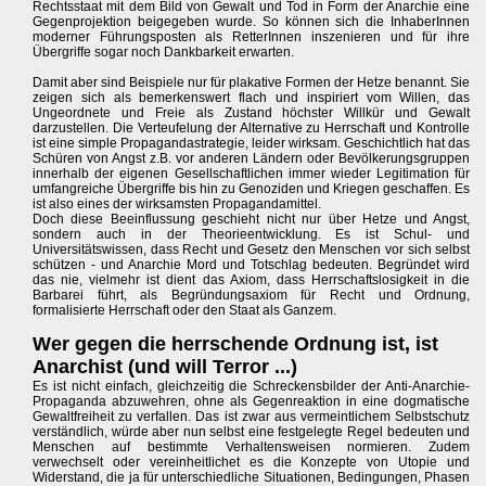
Rechtsstaat mit dem Bild von Gewalt und Tod in Form der Anarchie eine
Gegenprojektion beigegeben wurde. So können sich die InhaberInnen
moderner Führungsposten als RetterInnen inszenieren und für ihre
Übergriffe sogar noch Dankbarkeit erwarten.
Damit aber sind Beispiele nur für plakative Formen der Hetze benannt. Sie
zeigen sich als bemerkenswert flach und inspiriert vom Willen, das
Ungeordnete und Freie als Zustand höchster Willkür und Gewalt
darzustellen. Die Verteufelung der Alternative zu Herrschaft und Kontrolle
ist eine simple Propagandastrategie, leider wirksam. Geschichtlich hat das
Schüren von Angst z.B. vor anderen Ländern oder Bevölkerungsgruppen
innerhalb der eigenen Gesellschaftlichen immer wieder Legitimation für
umfangreiche Übergriffe bis hin zu Genoziden und Kriegen geschaffen. Es
ist also eines der wirksamsten Propagandamittel.
Doch diese Beeinflussung geschieht nicht nur über Hetze und Angst,
sondern auch in der Theorieentwicklung. Es ist Schul- und
Universitätswissen, dass Recht und Gesetz den Menschen vor sich selbst
schützen - und Anarchie Mord und Totschlag bedeuten. Begründet wird
das nie, vielmehr ist dient das Axiom, dass Herrschaftslosigkeit in die
Barbarei führt, als Begründungsaxiom für Recht und Ordnung,
formalisierte Herrschaft oder den Staat als Ganzem.
Wer gegen die herrschende Ordnung ist, ist
Anarchist (und will Terror ...)
Es ist nicht einfach, gleichzeitig die Schreckensbilder der Anti-Anarchie-
Propaganda abzuwehren, ohne als Gegenreaktion in eine dogmatische
Gewaltfreiheit zu verfallen. Das ist zwar aus vermeintlichem Selbstschutz
verständlich, würde aber nun selbst eine festgelegte Regel bedeuten und
Menschen auf bestimmte Verhaltensweisen normieren. Zudem
verwechselt oder vereinheitlichet es die Konzepte von Utopie und
Widerstand, die ja für unterschiedliche Situationen, Bedingungen, Phasen