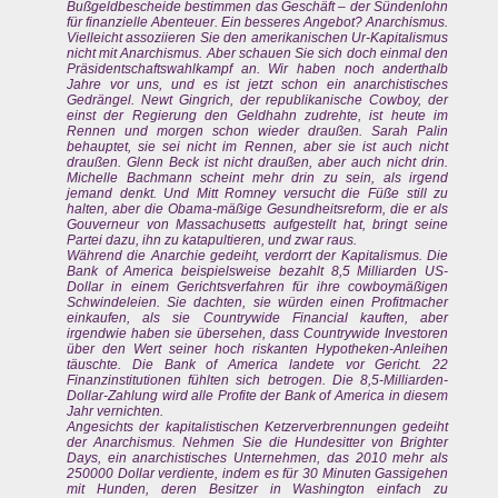
Bußgeldbescheide bestimmen das Geschäft – der Sündenlohn
für finanzielle Abenteuer. Ein besseres Angebot? Anarchismus.
Vielleicht assoziieren Sie den amerikanischen Ur-Kapitalismus
nicht mit Anarchismus. Aber schauen Sie sich doch einmal den
Präsidentschaftswahlkampf an. Wir haben noch anderthalb
Jahre vor uns, und es ist jetzt schon ein anarchistisches
Gedrängel. Newt Gingrich, der republikanische Cowboy, der
einst der Regierung den Geldhahn zudrehte, ist heute im
Rennen und morgen schon wieder draußen. Sarah Palin
behauptet, sie sei nicht im Rennen, aber sie ist auch nicht
draußen. Glenn Beck ist nicht draußen, aber auch nicht drin.
Michelle Bachmann scheint mehr drin zu sein, als irgend
jemand denkt. Und Mitt Romney versucht die Füße still zu
halten, aber die Obama-mäßige Gesundheitsreform, die er als
Gouverneur von Massachusetts aufgestellt hat, bringt seine
Partei dazu, ihn zu katapultieren, und zwar raus.
Während die Anarchie gedeiht, verdorrt der Kapitalismus. Die
Bank of America beispielsweise bezahlt 8,5 Milliarden US-
Dollar in einem Gerichtsverfahren für ihre cowboymäßigen
Schwindeleien. Sie dachten, sie würden einen Profitmacher
einkaufen, als sie Countrywide Financial kauften, aber
irgendwie haben sie übersehen, dass Countrywide Investoren
über den Wert seiner hoch riskanten Hypotheken-Anleihen
täuschte. Die Bank of America landete vor Gericht. 22
Finanzinstitutionen fühlten sich betrogen. Die 8,5-Milliarden-
Dollar-Zahlung wird alle Profite der Bank of America in diesem
Jahr vernichten.
Angesichts der kapitalistischen Ketzerverbrennungen gedeiht
der Anarchismus. Nehmen Sie die Hundesitter von Brighter
Days, ein anarchistisches Unternehmen, das 2010 mehr als
250000 Dollar verdiente, indem es für 30 Minuten Gassigehen
mit Hunden, deren Besitzer in Washington einfach zu