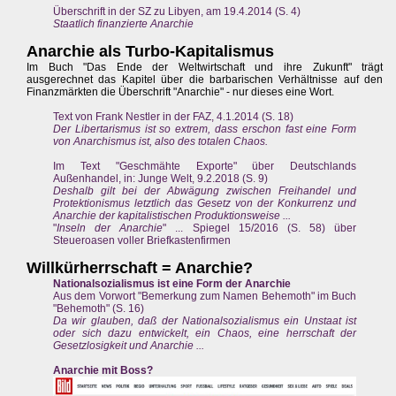
Überschrift in der SZ zu Libyen, am 19.4.2014 (S. 4)
Staatlich finanzierte Anarchie
Anarchie als Turbo-Kapitalismus
Im Buch "Das Ende der Weltwirtschaft und ihre Zukunft" trägt
ausgerechnet das Kapitel über die barbarischen Verhältnisse auf den
Finanzmärkten die Überschrift "Anarchie" - nur dieses eine Wort.
Text von Frank Nestler in der FAZ, 4.1.2014 (S. 18)
Der Libertarismus ist so extrem, dass erschon fast eine Form
von Anarchismus ist, also des totalen Chaos.
Im Text "Geschmähte Exporte" über Deutschlands
Außenhandel, in: Junge Welt, 9.2.2018 (S. 9)
Deshalb gilt bei der Abwägung zwischen Freihandel und
Protektionismus letztlich das Gesetz von der Konkurrenz und
Anarchie der kapitalistischen Produktionsweise ...
"
Inseln der Anarchie
" ... Spiegel 15/2016 (S. 58) über
Steueroasen voller Briefkastenfirmen
Willkürherrschaft = Anarchie?
Nationalsozialismus ist eine Form der Anarchie
Aus dem Vorwort "Bemerkung zum Namen Behemoth" im Buch
"Behemoth" (S. 16)
Da wir glauben, daß der Nationalsozialismus ein Unstaat ist
oder sich dazu entwickelt, ein Chaos, eine herrschaft der
Gesetzlosigkeit und Anarchie ...
Anarchie mit Boss?