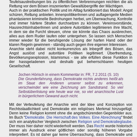
Teufelsaustreibungen bis zu öffentlichen Verbrennungen reichten die als
Rettung vor dem Bösen inszenierten Gewaltübergriffe der Mächtigen.
Auch in der praktischen Politik und im Alltag funktioniert das Modell: Angst
schüren, Rettung anbieten. InnenpolitikerInnen und auflagengeile Medien
phantasieren kriminelle Bedrohungen herbei, um Überwachung, Kontrolle
und immer härtere Strafen durchsetzen zu können. Vereinsvorstände,
HausrechtsinhaberInnen und andere Autoritäten legitimieren ihre Macht,
in dem sie die Furcht streuen, ohne sie könnte das Chaos ausbrechen,
alles aus dem Ruder laufen oder untergehen. So lassen sich Menschen
immer wieder für die beruhigende Lösung der harten Hand oder der
klaren Regeln gewinnen - ständig auch gegen ihre eigenen Interessen.
Anarchie steht dabei nicht konkurrenzlos als Inbegriff des Bösen, das
Angst auslöst und autoritäre Politiken legitimiert. Überfremdung,
Bevölkerungsexplosion, Islamismus - sie alle erfüllen diese Funktion in
der hassgeladenen und deshalb gut beherrschbaren heutigen
Gesellschaft.
Jochen Hörisch in einem Kommentar in: FR, 7.2.2011 (S. 10)
Die Grunderfahrung, dass Demokratie nichts anderes heißt als
im Staat den Anderen unserer selbst zu erkennen,
verschwindet wie eine Zeichnung am Sandstrand. So viel
Selbstüberlistung wie heute war nie, so viel anarchische Lust
in bürgerlichem Gewand auch nicht.
Mit der Verteufelung der Anarchie wird der Idee und Konzeption von
Rechtsstaatlichkeit und Demokratie ein religiöses Merkmal hinzugefügt.
Denn keine Religion kommt ohne die angstschürenden Gegenbilder aus.
Im Buch "
Demokratie. Die Herrschaft des Volkes. Eine Abrechnung
" findet
sich ein analytischer Vergleich zwischen
Religion und Demokratieglaube
.
Der muss hier daher nicht wiederholt werden. Das
Recht
wurde historisch
immer als Ausdruck einer göttlichen oder sonstig höheren Vorgabe
interpretiert. Es ist daher gar keine Überraschung, dass Demokratie und