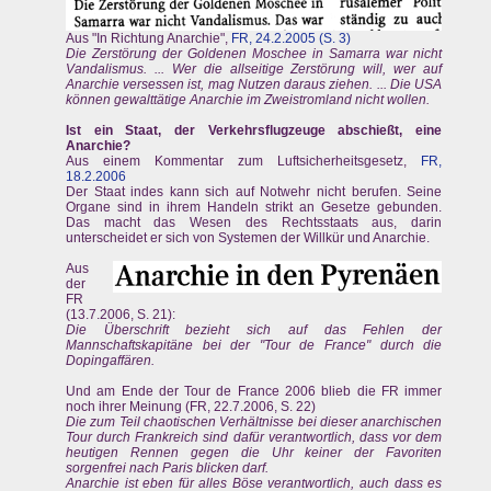
Aus "In Richtung Anarchie",
FR, 24.2.2005 (S. 3)
Die Zerstörung der Goldenen Moschee in Samarra war nicht
Vandalismus. ... Wer die allseitige Zerstörung will, wer auf
Anarchie versessen ist, mag Nutzen daraus ziehen. ... Die USA
können gewalttätige Anarchie im Zweistromland nicht wollen.
Ist ein Staat, der Verkehrsflugzeuge abschießt, eine
Anarchie?
Aus einem Kommentar zum Luftsicherheitsgesetz,
FR,
18.2.2006
Der Staat indes kann sich auf Notwehr nicht berufen. Seine
Organe sind in ihrem Handeln strikt an Gesetze gebunden.
Das macht das Wesen des Rechtsstaats aus, darin
unterscheidet er sich von Systemen der Willkür und Anarchie.
Aus
der
FR
(13.7.2006, S. 21):
Die Überschrift bezieht sich auf das Fehlen der
Mannschaftskapitäne bei der "Tour de France" durch die
Dopingaffären.
Und am Ende der Tour de France 2006 blieb die FR immer
noch ihrer Meinung (FR, 22.7.2006, S. 22)
Die zum Teil chaotischen Verhältnisse bei dieser anarchischen
Tour durch Frankreich sind dafür verantwortlich, dass vor dem
heutigen Rennen gegen die Uhr keiner der Favoriten
sorgenfrei nach Paris blicken darf.
Anarchie ist eben für alles Böse verantwortlich, auch dass es