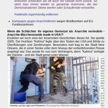
erreichen schrecken sie oft auch vor Gewalt nicht zurück. So
sieht man immer wieder so genannte Autonome, die bei
Demonstrationen Steine werfen oder Schaufenster einwerfen.
Parkkralle eigenhändig entfernen
Kampagne gegen AnarchistInnen
wegen Briefbomben auf EU-
FunktionärInnen
Wenn die Schlächter ihr eigenes Gemetzel als Anarchie verteufeln -
Anarchie-Märchenstunde made in USA!?
Erzählen wir noch eine der bizarresten Geschichten dieser Art. Sie spielte
2005. Der Hurrikan "Katrina" fegte über den Süden der USA und führte zu
Überflutungen und Zerstörungen. Besonders hart trag es die Stadt New
Orleans, die in einer Senke unter dem Niveau der vorbeiführenden Flüsse
angelegt war. Das wurde ihr nun zum Verhängnis, denn "Katrina" zerlegte
die Dämme - und die Stadt geriet unter Wasser.