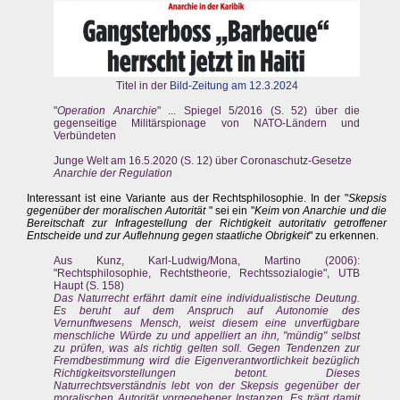
Titel in der
Bild-Zeitung am 12.3.2024
"
Operation Anarchie
" ... Spiegel 5/2016 (S. 52) über die
gegenseitige Militärspionage von NATO-Ländern und
Verbündeten
Junge Welt am 16.5.2020 (S. 12) über Coronaschutz-Gesetze
Anarchie der Regulation
Interessant ist eine Variante aus der Rechtsphilosophie. In der "
Skepsis
gegenüber der moralischen Autorität
" sei ein "
Keim von Anarchie und die
Bereitschaft zur Infragestellung der Richtigkeit autoritativ getroffener
Entscheide und zur Auflehnung gegen staatliche Obrigkeit
" zu erkennen.
Aus Kunz, Karl-Ludwig/Mona, Martino (2006):
"Rechtsphilosophie, Rechtstheorie, Rechtssozialogie", UTB
Haupt (S. 158)
Das Naturrecht erfährt damit eine individualistische Deutung.
Es beruht auf dem Anspruch auf Autonomie des
Vernunftwesens Mensch, weist diesem eine unverfügbare
menschliche Würde zu und appelliert an ihn, "mündig" selbst
zu prüfen, was als richtig gelten soll. Gegen Tendenzen zur
Fremdbestimmung wird die Eigenverantwortlichkeit bezüglich
Richtigkeitsvorstellungen betont. Dieses
Naturrechtsverständnis lebt von der Skepsis gegenüber der
moralischen Autorität vorgegebener Instanzen. Es trägt damit