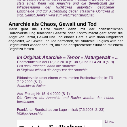
stets einen Keim von Anarchie und die Bereitschaft zur
Infragestellung der Richtigkeit autoritativ getroffener
Entscheide und zur Auflehnung gegen staatliche Obrigkeit in
sich. Selbst Denken wird zum Naturrechtspostulat.
Anarchie als Chaos, Gewalt und Tod
Meist geht die Hetze weiter, denn mit der offensichtlichen
Horrorvorstellung fehlender Gesetze oder Kontrollmacht geht sofort die
Angst von Terror, Gewalt und Tod einher. Daraus wird dann umgekehrt
abgeleitet, wo Gewalt und Tod herrschen, sei Anarchie. Folglich wird der
Begriff immer wieder benutzt, um eine entsprechende Situation mit einem
Begriff zu fassen.
Im Original: Anarchie = Terror = Naturgewalt = ...
Überschriften in der FR, 3.3.2010 (S. 38 f.) und 21.4.2010 (S. 9)
Erst das Erdbeben, dann die Anarchie
In Kirgistan wächst die Angst vor der Anarchie
Bildunterzeile unter einem vermummten Brotkorbwerfer, in: FR,
7.12.2009 (S. 7)
Anarchist in Aktion
Aus: Freitag Nr. 15, 4.4.2002 (S. 1)
Die Gesetze der Anarchie und Rache werden das Leben
bestimmen.
Frankfurter Rundschau zur Lage im Irak (7.5.2003, S. 23)
Völlige Anarchie.
Links: