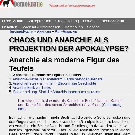
Direct-Action
Antirepression
Organisierung
Umwelt
Theorie&Politik
Debatten
Saasen/GI/Mittelhessen
Materialien
Service
Theorie&Politik
»
Anarchie
»
Anti-Anarchie
CHAOS UND ANARCHIE ALS
PROJEKTION DER APOKALYPSE?
Anarchie als moderne Figur des
Teufels
1.
Anarchie als moderne Figur des Teufels
2.
Anarchie-Hetze in Theorieform: Herrschaft oder Barbarei
3.
Anarchiehetze war immer ... Blicke in die Geschichte
4.
Anarchiekritik von Links
5.
Seelenheilung: Sind die AnarchistInnen noch zu retten
Der folgende Text wurde als Kapitel im Buch "Träume, Kampf
und Krampf im deutschen Anarchismus" verfasst (
Gliederung
hier
).
Es macht – wie häufig – mehr Spaß, auf die andere Seite zu rücken und
den Gegenstand des Interesses von einem Standpunkt aus zu betrachten,
wo Anarchie ein Schimpfwort ist und für alles genutzt werden kann, was
mensch irgendwie nicht will. Das ist die Mainstream-Position in dieser
Gesellschaft, doch nicht überall wird in gleicher Intensität dem