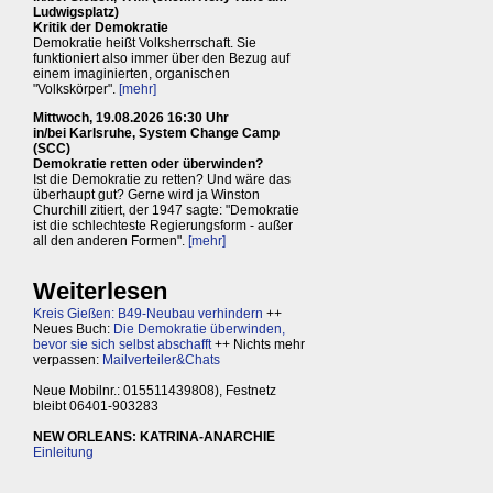
Ludwigsplatz)
Kritik der Demokratie
Demokratie heißt Volksherrschaft. Sie
funktioniert also immer über den Bezug auf
einem imaginierten, organischen
"Volkskörper".
[mehr]
Mittwoch, 19.08.2026 16:30 Uhr
in/bei Karlsruhe, System Change Camp
(SCC)
Demokratie retten oder überwinden?
Ist die Demokratie zu retten? Und wäre das
überhaupt gut? Gerne wird ja Winston
Churchill zitiert, der 1947 sagte: "Demokratie
ist die schlechteste Regierungsform - außer
all den anderen Formen".
[mehr]
Weiterlesen
Kreis Gießen: B49-Neubau verhindern
++
Neues Buch:
Die Demokratie überwinden,
bevor sie sich selbst abschafft
++ Nichts mehr
verpassen:
Mailverteiler&Chats
Neue Mobilnr.: 015511439808), Festnetz
bleibt 06401-903283
NEW ORLEANS: KATRINA-ANARCHIE
Einleitung