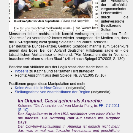
die Aneignung
der allmählich
vergammelnder
Lebensmittel
durch die
unterversorgte
Bevölkerung.
Sollen
Menschen lieber rechtstaatlich korrekt verhungern, nur um den Teufel
"Anarchie" zu vertreiben? Immer wieder prangerten die Medien an, dass
die US-Regierung nicht genug Soldaten und Polizei schickte!
Der deutsche Bundeskanzler, Gerhard Schröder, mahnte zum Gegenkurs
gegen das Böse. Bei der Abfahrt deutscher Hilfsteams sagte er - die
tatsächlichen Verhältnisse umkehrend: "Für Menschen, die in Not sind,
brauchen wir einen starken Staat." (zitiert nach Spiegel 37/2005, S. 130)
Berichte von Abläufen aus der Logik staatlicher Macht heraus:
Infoseite
zu Katrina und seltsamen Hilfsstrategien
Rechts: Ausschnitt aus dem Spiegel Nr. 37/21005 (S. 10)
Positionen gegen diese Manipulation und mehr:
Keine Anarchie in New Orleans
(Indymedia)
Stellungnahme von AnarchistInnen der Region
(Indymedia)
Im Original: Gassi gehen als Anarchie
Kolumne "Die Anarchie lebt" von Marcia Pally, in:
FR, 7.7.2011
(S. 10)
Der Kapitalismus in den USA schliddert von einer Krise in
die nächste. Die Hoffnung ruht auf Firmen wie Brighter
Days.
Der Cowboy-Kapitalismus in Amerika ist einfach nicht mehr
das, was er mal war. Toxische Investments und gerichtliche