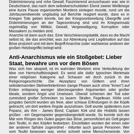
Diskriminierung und rohe Gewalt. Faszinierend anzuschauen war, wie in
Deutschland, das nach dem selbstverschuldeten Elend zweier Weltkriege
eine kurze Pause organisierten Mordens einlegen musste, rund um die
Jahrtausendwende ungläubig auf Berichte reagiert wurde, dass es in
Kriegen Tote geben könnte, bei der Kriegsvorbereitung Übergriffe und
Diskriminierungen an der Tagesordnung sind und im Kriegseinsatz
regelmäßig von Willkür, Gewalt, Vergewaltigung, Korruption oder
Massakern zu melden sind.
Anarchie ist dann auch das: Eine Verschleierungstaktik, dass es die Macht
selbst ist, die das anrichtet, was zur Ablenkung und Legitimation auf das
Böse projiziert und mit dem Begriff Anarchie (oder wahlweise anderen der
großen Hetzbegriffe) belegt wird.
Anti-Anarchismus wie ein Stoßgebet: Lieber
Staat, bewahre uns vor dem Bösen
Was sich hier abspielt, ist im wahrsten Wortsinn eine Verteufelung der
Idee von Herrschaftslosigkeit. Es weist alle dafür typischen Merkmale
einer religiösen Kategorie auf. Schauen wir doch zurück in die
Religionsgeschichte: Die Akzeptanz von Göttern und ihren
selbsternannten StellvertreterInnen (lange Phasen auch ohne "Innen") auf
Erden entsprang weniger überzeugenden Argumenten oder großer
Ideale, sondern Angst und Unwissen. Überall schienen der Tod oder
zumindest großer Schrecken zu lauern: Strafen, Fegefeuer, Hölle und
jüngstes Gericht wurden als freie, aber schlaue Erfindungen in die Köpfe
gebracht, um dort weitere Ängste auszulösen. Gott wurde spätestens zum
Popanz, als ihm - James Bond, Captain Kirk und die Hobbits lassen
grüßen - ein Gegenspieler gegenübergestellt wurde. So konnte sich die
Mär vom Ringen des Guten gegen das Böse, personifiziert als Gott gegen
den Teufel, in den Köpfen festsetzen. Einzeltaten wurden der einen oder
der anderen Sphäre zugeordnet - mitunter auch ganze Personen. Wer
vom Teufel besessen war, verlor schnell seine Menschenwürde. Von