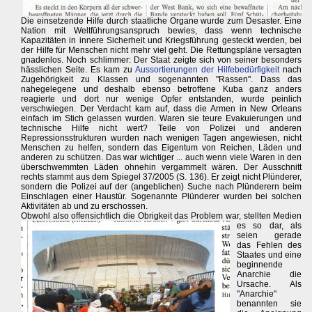
Die einsetzende Hilfe durch staatliche Organe wurde zum Desaster. Eine
Nation mit Weltführungsanspruch bewies, dass wenn technische
Kapazitäten in innere Sicherheit und Kriegsführung gesteckt werden, bei
der Hilfe für Menschen nicht mehr viel geht. Die Rettungspläne versagten
gnadenlos. Noch schlimmer: Der Staat zeigte sich von seiner besonders
hässlichen Seite. Es kam zu
Aussortierungen der Hilfebedürfigkeit
nach
Zugehörigkeit zu Klassen und sogenannten "Rassen". Dass das
nahegelegene und deshalb ebenso betroffene Kuba ganz anders
reagierte und dort nur wenige Opfer entstanden, wurde peinlich
verschwiegen. Der Verdacht kam auf, dass die Armen in New Orleans
einfach im Stich gelassen wurden. Waren sie teure Evakuierungen und
technische Hilfe nicht wert? Teile von Polizei und anderen
Repressionsstrukturen wurden nach wenigen Tagen angewiesen, nicht
Menschen zu helfen, sondern das Eigentum von Reichen, Läden und
anderen zu schützen. Das war wichtiger ... auch wenn viele Waren in den
überschwemmten Läden ohnehin vergammelt wären. Der Ausschnitt
rechts stammt aus dem Spiegel 37/2005 (S. 136). Er zeigt nicht Plünderer,
sondern die Polizei auf der (angeblichen) Suche nach Plünderern beim
Einschlagen einer Haustür. Sogenannte Plünderer wurden bei solchen
Aktivitäten ab und zu erschossen.
Obwohl also offensichtlich die Obrigkeit das Problem war,
stellten Medien
es so dar, als
seien gerade
das Fehlen des
Staates und eine
beginnende
Anarchie die
Ursache. Als
"Anarchie"
benannten sie