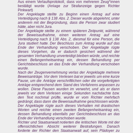
Aus einem Verlaufsprotokoll, dass von mehreren Zeug*innen
bestätigt wurde (Anlage zur Strafanzeige gegen Richter
Pinkwart)
Der Angeklagte stellte zu Beginn einen Antrag auf eine
Verteidigung nach § 138 Abs. 2. Dieser wurde abgelehnt, unter
anderem mit der Begründung, dass die Person zwar studiert
hätte, aber nicht Jura.
Der Angeklagte stellte zu einem späteren Zeitpunkt, während
der Beweisaufnahme, einen weiteren Antrag auf eine
Verteidigung nach § 138 Abs. 2, diesmal für eine Person, die
Jura studiert hatte. Der Beschluss zum Antrag wurde auf das
Ende der Verhandlung verschoben. Der Angeklagte rügte
dieses Vorgehen, da er dadurch gesichert während der
gesamten Verhandlung unverteidigt bleiben würde, und reichte
einen Befangenheitsantrag ein, dessen Behandlung per
Gerichtsbeschluss an das Ende der Verhandlung verschoben
wurde.
Nach der Zeugenvernehmung verlas der Angeklagte mehrere
Beweisanträge. Vor dem Verlesen bat er jeweils um eine kurze
Pause, um die Anträge verschriftlichen oder die vorgefertigten
Anträge entsprechend dem Stand des Verfahrens anpassen zu
wollen. Diese Pausen wurden im verwehrt, und als er dann
jeweils vor dem Verlesen einige Sekunden nachdachte bzw.
den Text nochmal prüfte, wurde er vom Richter mehrfach
gedrängt, dass dann die Beweisaufnahme geschlossen würde.
Der Angeklagte rügte auch dieses Verhalten mit drastischen
Worten und reichte einen zweiten Befangenheitsantrag ein,
dessen Behandlung ebenfalls per Gerichtsbeschluss an das
Ende der Verhandlung verschoben wurde.
Richter und Staatsanwalt notierten die kritischen Worte mit der
offensichtlichen Absicht weiterer Bestrafungen. Danach
forderte der Richter den Staatsanwalt auf, sein Plädoyer zu