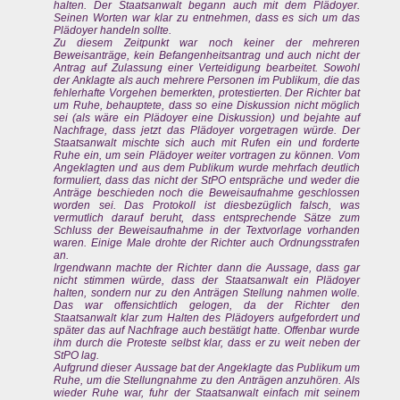
halten. Der Staatsanwalt begann auch mit dem Plädoyer.
Seinen Worten war klar zu entnehmen, dass es sich um das
Plädoyer handeln sollte.
Zu diesem Zeitpunkt war noch keiner der mehreren
Beweisanträge, kein Befangenheitsantrag und auch nicht der
Antrag auf Zulassung einer Verteidigung bearbeitet. Sowohl
der Anklagte als auch mehrere Personen im Publikum, die das
fehlerhafte Vorgehen bemerkten, protestierten. Der Richter bat
um Ruhe, behauptete, dass so eine Diskussion nicht möglich
sei (als wäre ein Plädoyer eine Diskussion) und bejahte auf
Nachfrage, dass jetzt das Plädoyer vorgetragen würde. Der
Staatsanwalt mischte sich auch mit Rufen ein und forderte
Ruhe ein, um sein Plädoyer weiter vortragen zu können. Vom
Angeklagten und aus dem Publikum wurde mehrfach deutlich
formuliert, dass das nicht der StPO entspräche und weder die
Anträge beschieden noch die Beweisaufnahme geschlossen
worden sei. Das Protokoll ist diesbezüglich falsch, was
vermutlich darauf beruht, dass entsprechende Sätze zum
Schluss der Beweisaufnahme in der Textvorlage vorhanden
waren. Einige Male drohte der Richter auch Ordnungsstrafen
an.
Irgendwann machte der Richter dann die Aussage, dass gar
nicht stimmen würde, dass der Staatsanwalt ein Plädoyer
halten, sondern nur zu den Anträgen Stellung nahmen wolle.
Das war offensichtlich gelogen, da der Richter den
Staatsanwalt klar zum Halten des Plädoyers aufgefordert und
später das auf Nachfrage auch bestätigt hatte. Offenbar wurde
ihm durch die Proteste selbst klar, dass er zu weit neben der
StPO lag.
Aufgrund dieser Aussage bat der Angeklagte das Publikum um
Ruhe, um die Stellungnahme zu den Anträgen anzuhören. Als
wieder Ruhe war, fuhr der Staatsanwalt einfach mit seinem