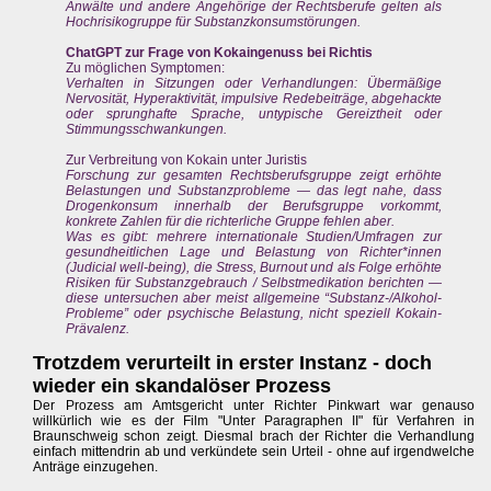
Anwälte und andere Angehörige der Rechtsberufe gelten als
Hochrisikogruppe für Substanzkonsumstörungen.
ChatGPT zur Frage von Kokaingenuss bei Richtis
Zu möglichen Symptomen:
Verhalten in Sitzungen oder Verhandlungen: Übermäßige
Nervosität, Hyperaktivität, impulsive Redebeiträge, abgehackte
oder sprunghafte Sprache, untypische Gereiztheit oder
Stimmungsschwankungen.
Zur Verbreitung von Kokain unter Juristis
Forschung zur gesamten Rechtsberufsgruppe zeigt erhöhte
Belastungen und Substanzprobleme — das legt nahe, dass
Drogenkonsum innerhalb der Berufsgruppe vorkommt,
konkrete Zahlen für die richterliche Gruppe fehlen aber.
Was es gibt: mehrere internationale Studien/Umfragen zur
gesundheitlichen Lage und Belastung von Richter*innen
(Judicial well-being), die Stress, Burnout und als Folge erhöhte
Risiken für Substanzgebrauch / Selbstmedikation berichten —
diese untersuchen aber meist allgemeine “Substanz-/Alkohol-
Probleme” oder psychische Belastung, nicht speziell Kokain-
Prävalenz.
Trotzdem verurteilt in erster Instanz - doch
wieder ein skandalöser Prozess
Der Prozess am Amtsgericht unter Richter Pinkwart war genauso
willkürlich wie es der Film "Unter Paragraphen II" für Verfahren in
Braunschweig schon zeigt. Diesmal brach der Richter die Verhandlung
einfach mittendrin ab und verkündete sein Urteil - ohne auf irgendwelche
Anträge einzugehen.