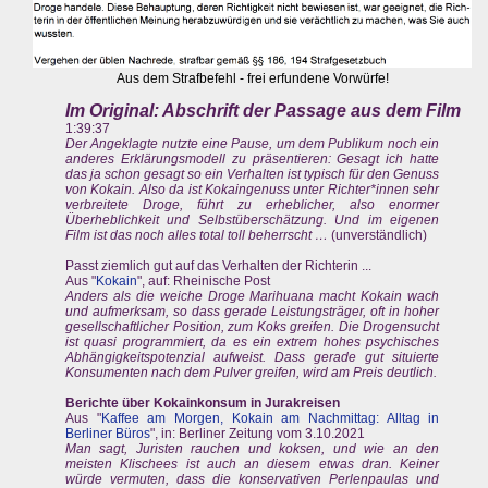
Aus dem Strafbefehl - frei erfundene Vorwürfe!
Im Original: Abschrift der Passage aus dem Film
1:39:37
Der Angeklagte nutzte eine Pause, um dem Publikum noch ein
anderes Erklärungsmodell zu präsentieren: Gesagt ich hatte
das ja schon gesagt so ein Verhalten ist typisch für den Genuss
von Kokain. Also da ist Kokaingenuss unter Richter*innen sehr
verbreitete Droge, führt zu erheblicher, also enormer
Überheblichkeit und Selbstüberschätzung. Und im eigenen
Film ist das noch alles total toll beherrscht …
(unverständlich)
Passt ziemlich gut auf das Verhalten der Richterin ...
Aus "
Kokain
", auf: Rheinische Post
Anders als die weiche Droge Marihuana macht Kokain wach
und aufmerksam, so dass gerade Leistungsträger, oft in hoher
gesellschaftlicher Position, zum Koks greifen. Die Drogensucht
ist quasi programmiert, da es ein extrem hohes psychisches
Abhängigkeitspotenzial aufweist. Dass gerade gut situierte
Konsumenten nach dem Pulver greifen, wird am Preis deutlich.
Berichte über Kokainkonsum in Jurakreisen
Aus "
Kaffee am Morgen, Kokain am Nachmittag: Alltag in
Berliner Büros
", in: Berliner Zeitung vom 3.10.2021
Man sagt, Juristen rauchen und koksen, und wie an den
meisten Klischees ist auch an diesem etwas dran. Keiner
würde vermuten, dass die konservativen Perlenpaulas und