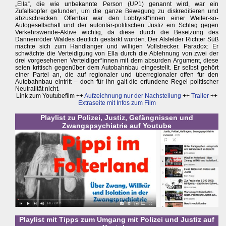
„Ella“, die wie unbekannte Person (UP1) genannt wird, war ein
Zufallsopfer gefunden, um die ganze Bewegung zu diskreditieren und
abzuschrecken. Offenbar war den Lobbyist*innen einer Weiter-so-
Autogesellschaft und der autoritär-politischen Justiz ein Schlag gegen
Verkehrswende-Aktive wichtig, da diese durch die Besetzung des
Dannenröder Waldes deutlich gestärkt wurden. Der Alsfelder Richter Süß
machte sich zum Handlanger und willigen Vollstrecker. Paradox: Er
schwächte die Verteidigung von Ella durch die Ablehnung von zwei der
drei vorgesehenen Verteidiger*innen mit dem absurden Argument, diese
seien kritisch gegenüber dem Autobahnbau eingestellt. Er selbst gehört
einer Partei an, die auf regionaler und überregionaler offen für den
Autobahnbau eintritt – doch für ihn galt die erfundene Regel politischer
Neutralität nicht.
Link zum Youtubefilm ++
Aufzeichnung nur der Nachstellung
++
Trailer
++
Extraseite mit Infos zum Film
Playlist zu Polizei, Justiz, Gefängnissen und
Zwangspsychiatrie auf Youtube
Playlist mit Tipps zum Umgang mit Polizei und Justiz auf