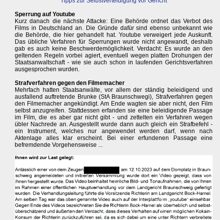
Tipps zur Selbstverteidigung vor Gericht
Sperrung auf Youtube
Kurz danach die nächste Attacke: Eine Behörde ordnet das Verbot des
Films in Deutschland an. Die Gründe dafür sind ebenso unbekannt wie
die Behörde, die hier gehandelt hat. Youtube verweigert jede Auskunft.
Das übliche Verfahren für Sperrungen wurde nicht angewandt, deshalb
gab es auch keine Beschwerdemöglichkeit. Verdacht: Es wurde an den
geltenden Regeln vorbei agiert, eventuell wegen platten Drohungen der
Staatsanwaltschaft - wie sie auch schon in laufenden Gerichtsverfahren
ausgesprochen wurden.
Strafverfahren gegen den Filmemacher
Mehrfach hatten Staatsanwälte, vor allem der ständig beleidigend und
ausfallend auftretende Brunke (StA Braunschwegi), Strafverfahren gegen
den Filmemacher angekündigt. Am Ende wagten sie aber nicht, den Film
selbst anzugreifen. Stattdessen erfanden sie eine beleidigende Passage
im Film, die es aber gar nicht gibt - und zettelten ein Verfahren wegen
übler Nachrede an. Ausgestellt wurde dann auch gleich ein Strafbefehl -
ein Instrument, welches nur angewendet werden darf, wenn nach
Aktenlage alles klar erscheint. Bei einer erfundenen Passage eine
befremdende Vorgehensweise ...