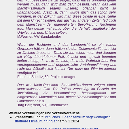
den Mut besessen hat zu zeigen, dass etwas dringend getan
werden muss, dann wird man dafür bestraft. Wenn das kein
Machtmissbrauch seitens unserer, offenbar nicht so
unabhängigen, Justiz ist, dann würde mich das schon sehr
wundern. In der Zukunft wird man diese Urteile in eine Reihe
mit dem Unrecht stellen, das auch zu anderen Zeiten lediglich
dem Mainstream der manipulierten Bevölkerung Rechnung
trug. Man denke mal ruhig über die Verhältnismäßigkeit der
Urteile nach und: Urteile selber.
M.Werner, VW-Bandarbeiter
Wenn die Richterin und das Landgericht so ein reines
Gewissen hätten, dann hätten sie den Dokumentarfilm ja nicht
zu fürchten brauchen. Dass sie ihn schon nach drei Minuten
mit völlig übertriebener Polizeimacht und -gewalt beenden
ließen belegt, dass sie fürchten, dass die Wahrheit über ihre
voreingenommene und ungesetzliche Verfahrensführung ans
Licht der Öffentlichkeit kommt. Gut, dass der Film im Internet
verfügbar ist!
Edmund Schultz, 59, Projektmanager
Das war Klein-Russland: Staatskritiker*innen zeigen einen
staatskritischen Film. Die Polizei zerschlägt im Beisein der
Justizführung die Versammlung, beschlagnahmt die
eingesetzten Materialien und nimmt Versammlungsleiter und
Filmemacher fest.
Jörg Bergstedt, 59, Filmemacher
Weitere Vorführungen und Vorführversuche
Pressemitteilung "
Kirchliches Jugendzentrum sagt womöglich
strafbare Filmaufführung ab
" am 9.2.2024