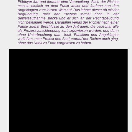
Plädoyer fort und forderte eine Verurteilung. Auch der Richter
machte einfach an dem Punkt weiter und forderte nun den
Angeklagten zum letzten Wort auf. Das lehnte dieser ab mit der
Begründung, dass der Prozess formal noch in der
Beweisaufnahme stecke und er sich an der Rechtsbeugung
nicht beteiligen werde. Daraufhin verlas der Richter nach einer
Pause zuerst Beschlüsse zu den Anträgen, die pauschal alle
als Prozessverschleppung zurückgewiesen wurden, und dann
ohne Unterbrechung das Urteil. Publikum und Angeklagter
verließen unter Protest den Saal, worauf der Richter auch ging,
ohne das Urteil zu Ende vorgelesen zu haben.