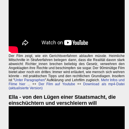
Der Film zeigt, wie ein Gerichtsverfahren ablaufen müsste. Heimliche
Mitschnitte in Strafverfahren belegen dann, dass die Realität davon stark
abweicht: Richter_innen brechen beliebig des Gesetz, verwehren den
Angeklagten ihre Rechte und beschimpfen sie sogar. Der 90minütige Film
bietet aber noch ein drittes: Immer wird erläutert, wie mensch sich wehren
könnte - mit praktischen Tipps und den rechtlichen Grundlagen. Insofern
ist "
Unter Paragraphen
" Aufklärung und Lehrfilm zugleich.
Mehr Infos und
Filme hier ...
++
Der Film auf Youtube
++
Download als mp4-Datei
(aktualisierte Version)
Ella - von den Lügen einer Staatsmacht, die
einschüchtern und verschleiern will