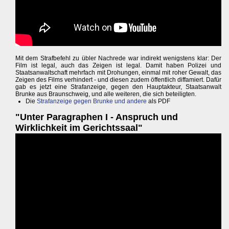
Mit dem Strafbefehl zu übler Nachrede war indirekt wenigstens klar: Der
Film ist legal, auch das Zeigen ist legal. Damit haben Polizei und
Staatsanwaltschaft mehrfach mit Drohungen, einmal mit roher Gewalt, das
Zeigen des Films verhindert - und diesen zudem öffentlich diffamiert. Dafür
gab es jetzt eine Strafanzeige, gegen den Hauptakteur, Staatsanwalt
Brunke aus Braunschweig, und alle weiteren, die sich beteiligten.
Die
Strafanzeige gegen Brunke und andere
als PDF
"Unter Paragraphen I - Anspruch und
Wirklichkeit im Gerichtssaal"