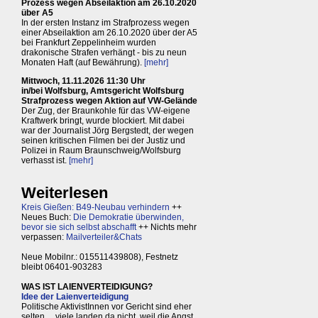
Prozess wegen Abseilaktion am 26.10.2020
über A5
In der ersten Instanz im Strafprozess wegen
einer Abseilaktion am 26.10.2020 über der A5
bei Frankfurt Zeppelinheim wurden
drakonische Strafen verhängt - bis zu neun
Monaten Haft (auf Bewährung).
[mehr]
Mittwoch, 11.11.2026 11:30 Uhr
in/bei Wolfsburg, Amtsgericht Wolfsburg
Strafprozess wegen Aktion auf VW-Gelände
Der Zug, der Braunkohle für das VW-eigene
Kraftwerk bringt, wurde blockiert. Mit dabei
war der Journalist Jörg Bergstedt, der wegen
seinen kritischen Filmen bei der Justiz und
Polizei in Raum Braunschweig/Wolfsburg
verhasst ist.
[mehr]
Weiterlesen
Kreis Gießen: B49-Neubau verhindern
++
Neues Buch:
Die Demokratie überwinden,
bevor sie sich selbst abschafft
++ Nichts mehr
verpassen:
Mailverteiler&Chats
Neue Mobilnr.: 015511439808), Festnetz
bleibt 06401-903283
WAS IST LAIENVERTEIDIGUNG?
Idee der Laienverteidigung
Politische AktivistInnen vor Gericht sind eher
selten ... viele landen da nicht, weil die Angst