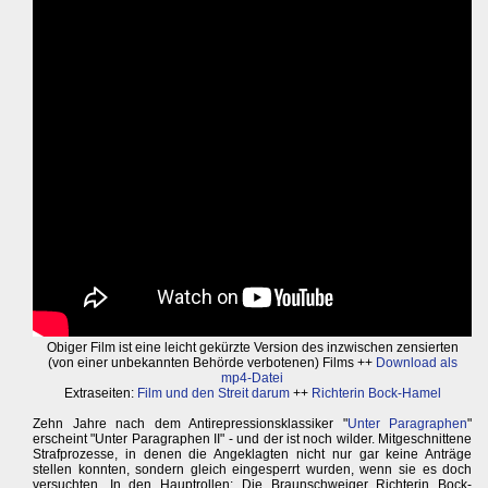
Obiger Film ist eine leicht gekürzte Version des inzwischen zensierten
(von einer unbekannten Behörde verbotenen) Films ++
Download als
mp4-Datei
Extraseiten:
Film und den Streit darum
++
Richterin Bock-Hamel
Zehn Jahre nach dem Antirepressionsklassiker "
Unter Paragraphen
"
erscheint "Unter Paragraphen II" - und der ist noch wilder. Mitgeschnittene
Strafprozesse, in denen die Angeklagten nicht nur gar keine Anträge
stellen konnten, sondern gleich eingesperrt wurden, wenn sie es doch
versuchten. In den Hauptrollen: Die Braunschweiger Richterin Bock-