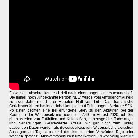
Es war ein abschreckendes Urteil nach einer langen Untersuchungshaft:
Die immer noch „unbekannte Person Nr. 1“ wurde vom Amtsgericht Alsfeld
zu zwei Jahren und drei Monaten Haft verurteilt. Das dramatische
Gerichtsverfahren basierte dabei komplett auf Erfindungen. Mehrere SEK-
Polizisten tischten eine frei erfundene Story zu den Abläufen bei der
Räumung der Waldbesetzung gegen die A49 im Herbst 2020 auf. Sie
phantasierten von Fußtritten und Kniestößen, Lebensgefahr, Todesangst
und Verletzungen. Geschwärzte Atteste mit gar nicht zum Tattag
passenden Daten wurden als Beweise akzeptiert, Widersprüche zwischen
Aussagen am Tag selbst und den konstruierten Vorwürfen Tage oder
Wochen später zu Missverständnissen umetikettiert. Es war völlig klar: Mit