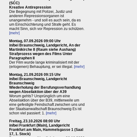
(SCC)
Kreative Antirepression
Die Begegnung mit Polizei, Justiz und
anderen Repressionsorganen ist
unangenehm - und soll es auch sein, da es
um Einschüchterung und Strafe geht. Es
macht Sinn, sich vor Repression zu schützen.
[mehr]
Montag, 07.09.2026 09:00 Uhr
in/bei Braunschweig, Landgericht, An der
Martinikirche 8 (Raum siehe Aushang)
Strafprozess wegen des Films Unter
Paragraphen II
Der Film wurde lange kriminalisiert mit der
(erlogenen) Behauptung, er sei illegal.
[mehr]
Montag, 21.09.2026 09:15 Uhr
in/bei Braunschweig, Landgericht
Braunschweig
Wiederholung der Berufungsverhandlung
wegen Abseilaktion über der A39
Worum gehts? Ursprünglich um eine
Abseilaktion über der B39, mittlerweile um
eine gefestigte Feindschaft zwischen uns und
der Staatsanwaltschaft Braunschweig Es ist
schon viel passiert: 1.
[mehr]
Freitag, 23.10.2026 08:00 Uhr
in/bei Frankfurt (Main), Landgericht
Frankfurt am Main, Hammelsgasse 1 (Saal
17, 1. Stock)