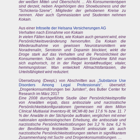
der weißen Mittel- und Oberschicht. ... Als Konsumententypen
sind derzeit, neben Angehörigen des Showbusiness und der
"Schickeria-Szene", Mitglieder der gehobenen Kreise zu
nennen. Aber auch Gymnasiasten und Studenten nehmen
Kokain.
Aus einer
Infoseite der Helsana Versicherungen AG
Verhalten nach Einnahme von Kokain
In vielen Fällen kann Koks, wie Kokain auch genannt wird, eine
Persönlichkeitsveränderung hervorrufen. Da Kokain die
Wiederaufnahme von gewissen Neurotransmittern wie
Noradrenalin, Serotonin und Dopamin blockiert, wirkt die
Droge stark auf das Verhalten und die Persönlichkeit der
Konsumenten. Nach der unmittelbaren Einnahme fühlt man
sich euphorisch, ist in der Regel kontaktfreudiger, vitaler,
hemmungsloser. Man entwickelt Allmachtsfantasien, die
Urteilsfähigkeit wird reduziert.
Übersetzung (DeepL) von Abschnitten aus „
Substance Use
Disorders Among Legal Professionals
“, übersetzt:
„Drogenkonsumstörungen bei Juristen“, des Butler Center for
Research im März 2017
Eine 2008 durchgeführte Studie über Persönlichkeitsprofile
von Anwälten ergab, dass antisoziale und narzisstische
Persönlichkeitskonfigurationen (gemessen mit dem Millon
Clinical Multiaxial Inventory-III; MCMI-III) bei 17,6 % bzw. 11. 7
% der Anwälte in der Stichprobe auftraten, verglichen mit einer
nationalen epidemiologischen Erhebung, die antisoziale und
narzisstische Persönlichkeitsstörungen bei 3,2 % bzw. 6,2 %
der Bevölkerung feststellte. Sowohl antisoziale als auch
narzisstische Persönlichkeitsstörungen stehen in signifikantem
Zusammenhang mit Sucht- und Drogenkonsumstörungen. …