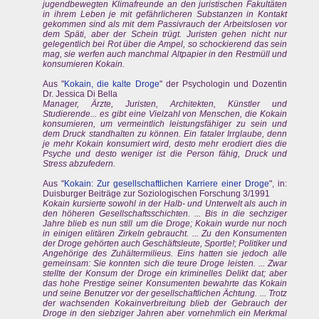
jugendbewegten Klimafreunde an den juristischen Fakultäten
in ihrem Leben je mit gefährlicheren Substanzen in Kontakt
gekommen sind als mit dem Passivrauch der Arbeitslosen vor
dem Späti, aber der Schein trügt. Juristen gehen nicht nur
gelegentlich bei Rot über die Ampel, so schockierend das sein
mag, sie werfen auch manchmal Altpapier in den Restmüll und
konsumieren Kokain.
Aus "
Kokain, die kalte Droge
" der Psychologin und Dozentin
Dr. Jessica Di Bella
Manager, Ärzte, Juristen, Architekten, Künstler und
Studierende... es gibt eine Vielzahl von Menschen, die Kokain
konsumieren, um vermeintlich leistungsfähiger zu sein und
dem Druck standhalten zu können. Ein fataler Irrglaube, denn
je mehr Kokain konsumiert wird, desto mehr erodiert dies die
Psyche und desto weniger ist die Person fähig, Druck und
Stress abzufedern.
Aus "
Kokain: Zur gesellschaftlichen Karriere einer Droge
", in:
Duisburger Beiträge zur Soziologischen Forschung 3/1991
Kokain kursierte sowohl in der Halb- und Unterwelt als auch in
den höheren Gesellschaftsschichten. ... Bis in die sechziger
Jahre blieb es nun still um die Droge; Kokain wurde nur noch
in einigen elitären Zirkeln gebraucht. ... Zu den Konsumenten
der Droge gehörten auch Geschäftsleute, Sportle!; Politiker und
Angehörige des Zuhältermilieus. Eins hatten sie jedoch alle
gemeinsam: Sie konnten sich die teure Droge leisten. ... Zwar
stellte der Konsum der Droge ein kriminelles Delikt dat; aber
das hohe Prestige seiner Konsumenten bewahrte das Kokain
und seine Benutzer vor der gesellschaftlichen Ächtung. ... Trotz
der wachsenden Kokainverbreitung blieb der Gebrauch der
Droge in den siebziger Jahren aber vornehmlich ein Merkmal