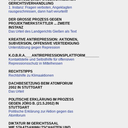
GERICHTSVERHANDLUNG
1. Instanz: Fragen verboten, Angeklagten
rausgeschmissen, dann hart verurteilt!
DER GROSSE PROZESS GEGEN
PROJEKTWERKSTÄTTLER ... ZWEITE
INSTANZ
Das Urteil des Landgerichts Gießen als Text
KREATIVE ANTIREPRESSION: AKTIONEN,
SUBVERSION, OFFENSIVE VERTEIDIGUNG
Unterstützung gegen Repression
K.O.B.R.A.___ANTIREPRESSIONSPLATTFORM_______
Kontaktstelle und Selbsthilfe für offensiven
Repressionsschutz in Mittelhessen
RECHTSTIPPS
Rechtshilfe zu Klimaaktionen
DACHBESETZUNG BEIM ATOMFORUM
2002 IN STUTTGART
Das Urteil
POLITISCHE ERKLÄRUNG IM PROZESS
GEGEN JÖRG B. (21.5.2002) IN
STUTTGART
Politische Erklärung zur Aktion gegen das
Atomforum
DIKTATUR IM GERICHTSSAAL
WIE STAATSANWALTSCHAFTEN UND