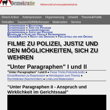
Direct-Action
Antirepression
Organisierung
Umwelt
Theorie&Politik
Debatten
Saasen/GI/Mittelhessen
Materialien
Service
Antirepression
»
Rechtstipps
Antirepression
»
Tipps für Prozesse
Antirepression
»
Laienverteidigung
Antirepression
»
Justiz und Prozesse
Materialien
»
Filme und Videos
»
Antirepression
Theorie&Politik
»
Recht und Ordnung
»
Fehlurteile und ihre Gründe
FILME ZU POLIZEI, JUSTIZ UND
DEN MÖGLICHKEITEN, SICH ZU
WEHREN
"Unter Paragraphen" I und II
"Unter Paragraphen" I und II
●
Fiese Tricks Polizei&Justiz
●
Einzelthemen zu Repression
●
Hirnstupser zum Thema
●
Rechtsticker (Nachrichten)
●
Links und Materialien
"Unter Paragraphen II - Anspruch und
Wirklichkeit im Gerichtssaal"