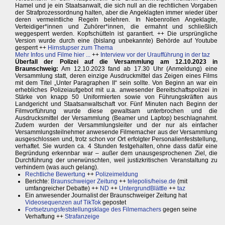
Hamel und je ein Staatsanwalt, die sich null an die rechtlichen Vorgaben
der Strafprozessordnung halten, aber die Angeklagten immer wieder über
deren vermeintliche Regeln belehren. In Nebenrollen Angeklagte,
Verteidiger*innen und Zuhörer*innen, die ermahnt und schließlich
weggesperrt werden. Kopfschütteln ist garantiert. ++ Die ursprüngliche
Version wurde durch eine (bislang unbekannte) Behörde auf Youtube
gesperrt ++
Hirnstupser zum Thema
Mehr Infos und Filme hier ...
++
Interview vor der Uraufführung in der taz
Überfall der Polizei auf die Versammlung am 12.10.2023 in
Braunschweig:
Am 12.10.2023 fand ab 17.30 Uhr (Anmeldung) eine
Versammlung statt, deren einzige Ausdruckmittel das Zeigen eines Films
mit dem Titel „Unter Paragraphen II“ sein sollte. Von Beginn an war ein
erhebliches Polizeiaufgebot mit u.a. anwesender Bereitschaftspolizei in
Stärke von knapp 50 Uniformierten sowie von Führungskräften aus
Landgericht und Staatsanwaltschaft vor. Fünf Minuten nach Beginn der
Filmvorführung wurde diese gewaltsam unterbrochen und die
Ausdrucksmittel der Versammlung (Beamer und Laptop) beschlagnahmt.
Zudem wurden der Versammlungsleiter und der nur als einfacher
Versammlungsteilnehmer anwesende Filmemacher aus der Versammlung
ausgeschlossen und, trotz schon vor Ort erfolgter Personalienfeststellung,
verhaftet. Sie wurden ca. 4 Stunden festgehalten, ohne dass dafür eine
Begründung erkennbar war – außer dem unausgesprochenen Ziel, die
Durchführung der unerwünschten, weil justizkritischen Veranstaltung zu
verhindern (was auch gelang).
Rechtliche Bewertung
++
Polizeimeldung
Berichte:
Braunschweiger Zeitung
++
telepolis/heise.de
(mit
umfangreicher Debatte) ++
ND
++
UntergrundBlättle
++
taz
Ein anwesender Journalist der Braunschweiger Zeitung hat
Videosequenzen auf TikTok
gepostet
Fortsetzungsfeststellungsklage des Filmemachers
gegen seine
Verhaftung ++
Strafanzeige