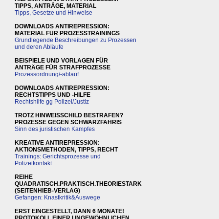
TIPPS, ANTRÄGE, MATERIAL
Tipps, Gesetze und Hinweise
DOWNLOADS ANTIREPRESSION:
MATERIAL FÜR PROZESSTRAININGS
Grundlegende Beschreibungen zu Prozessen
und deren Abläufe
BEISPIELE UND VORLAGEN FÜR
ANTRÄGE FÜR STRAFPROZESSE
Prozessordnung/-ablauf
DOWNLOADS ANTIREPRESSION:
RECHTSTIPPS UND -HILFE
Rechtshilfe gg Polizei/Justiz
TROTZ HINWEISSCHILD BESTRAFEN?
PROZESSE GEGEN SCHWARZFAHRIS
Sinn des juristischen Kampfes
KREATIVE ANTIREPRESSION:
AKTIONSMETHODEN, TIPPS, RECHT
Trainings: Gerichtsprozesse und
Polizeikontakt
REIHE
QUADRATISCH.PRAKTISCH.THEORIESTARK
(SEITENHIEB-VERLAG)
Gefangen: Knastkritik&Auswege
ERST EINGESTELLT, DANN 6 MONATE!
PROTOKOLL EINER UNGEWÖHNLICHEN