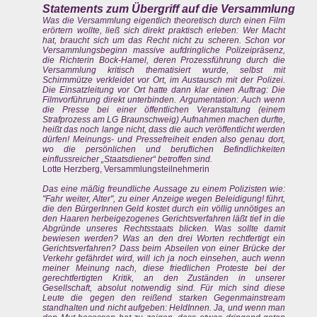
Statements zum Übergriff auf die Versammlung
Was die Versammlung eigentlich theoretisch durch einen Film
erörtern wollte, ließ sich direkt praktisch erleben: Wer Macht
hat, braucht sich um das Recht nicht zu scheren. Schon vor
Versammlungsbeginn massive aufdringliche Polizeipräsenz,
die Richterin Bock-Hamel, deren Prozessführung durch die
Versammlung kritisch thematisiert wurde, selbst mit
Schirmmütze verkleidet vor Ort, im Austausch mit der Polizei.
Die Einsatzleitung vor Ort hatte dann klar einen Auftrag: Die
Filmvorführung direkt unterbinden. Argumentation: Auch wenn
die Presse bei einer öffentlichen Veranstaltung (einem
Strafprozess am LG Braunschweig) Aufnahmen machen durfte,
heißt das noch lange nicht, dass die auch veröffentlicht werden
dürfen! Meinungs- und Pressefreiheit enden also genau dort,
wo die persönlichen und beruflichen Befindlichkeiten
einflussreicher „Staatsdiener“ betroffen sind.
Lotte Herzberg, Versammlungsteilnehmerin
Das eine mäßig freundliche Aussage zu einem Polizisten wie:
"Fahr weiter, Alter", zu einer Anzeige wegen Beleidigung! führt,
die den BürgerInnen Geld kostet durch ein völlig unnötiges an
den Haaren herbeigezogenes Gerichtsverfahren läßt tief in die
Abgründe unseres Rechtsstaats blicken. Was sollte damit
bewiesen werden? Was an den drei Worten rechtfertigt ein
Gerichtsverfahren? Dass beim Abseilen von einer Brücke der
Verkehr gefährdet wird, will ich ja noch einsehen, auch wenn
meiner Meinung nach, diese friedlichen Proteste bei der
gerechtfertigten Kritik, an den Zuständen in unserer
Gesellschaft, absolut notwendig sind. Für mich sind diese
Leute die gegen den reißend starken Gegenmainstream
standhalten und nicht aufgeben: HeldInnen. Ja, und wenn man