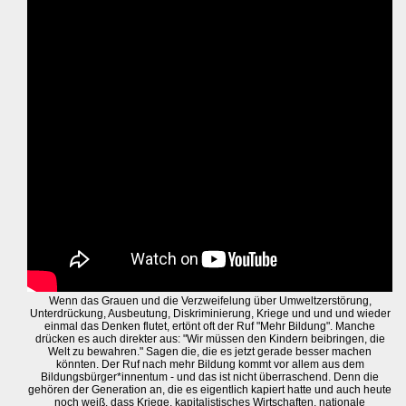
Wenn das Grauen und die Verzweifelung über Umweltzerstörung,
Unterdrückung, Ausbeutung, Diskriminierung, Kriege und und und wieder
einmal das Denken flutet, ertönt oft der Ruf "Mehr Bildung". Manche
drücken es auch direkter aus: "Wir müssen den Kindern beibringen, die
Welt zu bewahren." Sagen die, die es jetzt gerade besser machen
könnten. Der Ruf nach mehr Bildung kommt vor allem aus dem
Bildungsbürger*innentum - und das ist nicht überraschend. Denn die
gehören der Generation an, die es eigentlich kapiert hatte und auch heute
noch weiß, dass Kriege, kapitalistisches Wirtschaften, nationale