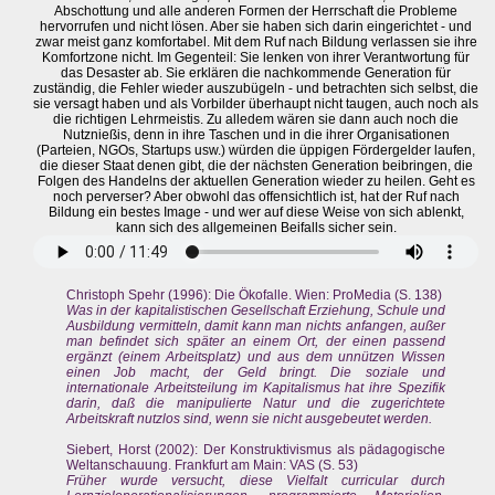
Abschottung und alle anderen Formen der Herrschaft die Probleme
hervorrufen und nicht lösen. Aber sie haben sich darin eingerichtet - und
zwar meist ganz komfortabel. Mit dem Ruf nach Bildung verlassen sie ihre
Komfortzone nicht. Im Gegenteil: Sie lenken von ihrer Verantwortung für
das Desaster ab. Sie erklären die nachkommende Generation für
zuständig, die Fehler wieder auszubügeln - und betrachten sich selbst, die
sie versagt haben und als Vorbilder überhaupt nicht taugen, auch noch als
die richtigen Lehrmeistis. Zu alledem wären sie dann auch noch die
Nutznießis, denn in ihre Taschen und in die ihrer Organisationen
(Parteien, NGOs, Startups usw.) würden die üppigen Fördergelder laufen,
die dieser Staat denen gibt, die der nächsten Generation beibringen, die
Folgen des Handelns der aktuellen Generation wieder zu heilen. Geht es
noch perverser? Aber obwohl das offensichtlich ist, hat der Ruf nach
Bildung ein bestes Image - und wer auf diese Weise von sich ablenkt,
kann sich des allgemeinen Beifalls sicher sein.
Christoph Spehr (1996): Die Ökofalle. Wien: ProMedia (S. 138)
Was in der kapitalistischen Gesellschaft Erziehung, Schule und
Ausbildung vermitteln, damit kann man nichts anfangen, außer
man befindet sich später an einem Ort, der einen passend
ergänzt (einem Arbeitsplatz) und aus dem unnützen Wissen
einen Job macht, der Geld bringt. Die soziale und
internationale Arbeitsteilung im Kapitalismus hat ihre Spezifik
darin, daß die manipulierte Natur und die zugerichtete
Arbeitskraft nutzlos sind, wenn sie nicht ausgebeutet werden.
Siebert, Horst (2002): Der Konstruktivismus als pädagogische
Weltanschauung. Frankfurt am Main: VAS (S. 53)
Früher wurde versucht, diese Vielfalt curricular durch