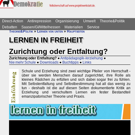
Direct-Action
Antirepression
Organisierung
Umwelt
Theorie&Politik
Debatten
Saasen/GI/Mittelhessen
Materialien
Service
Theorie&Politik
»
Lernen von unten
»
Hauptseiten
LERNEN IN FREIHEIT
Zurichtung oder Entfaltung?
Zurichtung oder Entfaltung?
●
Antipädagogik-/erziehung
●
Nie mehr Schule
●
Downloads
●
Buchtipps
●
Links
Schule und Erziehung sind zwei wichtige Pfeiler von Herrschaft -
über sie werden Menschen darauf zugerichtet, ihre Rolle als
kleines Rädchen zu erfüllen und sich dabei sogar frei zu fühlen.
Mit Selbstentfaltung und Selbstbestimmung hat all das wenig zu
tun - deshalb ist die auf diesen Seiten dokumentierte Kritik an
Erziehung und verschultem Lernen ein fester Bestandteil
emanzipatorischer Theorie und Praxis.