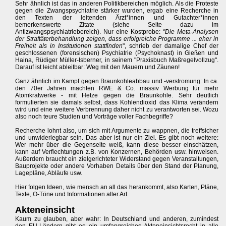
Sehr ähnlich ist das in anderen Politikbereichen möglich. Als die Proteste
gegen die Zwangspsychiatrie stärker wurden, ergab eine Recherche in
den Texten der leitenden Ärzt*innen und Gutachter*innen
bemerkenswerte Zitate (siehe Seite dazu im
Antizwangspsychiatriebereich). Nur eine Kostprobe:
"Die Meta-Analysen
der Straftäterbehandlung zeigen, dass erfolgreiche Programme ... eher in
Freiheit als in Institutionen stattfinden
", schrieb der damalige Chef der
geschlossenen (forensischen) Psychiatrie (Psychoknast) in Gießen und
Haina, Rüdiger Müller-Isberner, in seinem "Praxisbuch Maßregelvollzug".
Darauf ist leicht ableitbar: Weg mit den Mauern und Zäunen!
Ganz ähnlich im Kampf gegen Braunkohleabbau und -verstromung: In ca.
den 70er Jahren machten RWE & Co. massiv Werbung für mehr
Atomkratwerke - mit Hetze gegen die Braunkohle. Sehr deutlich
formulierten sie damals selbst, dass Kohlendioxid das Klima verändern
wird und eine weitere Verbrennung daher nicht zu verantworten sei. Wozu
also noch teure Studien und Vorträge voller Fachbegriffe?
Recherche lohnt also, um sich mit Argumente zu wappnen, die treffsicher
und unwiderlegbar sein. Das aber ist nur ein Ziel. Es gibt noch weitere:
Wer mehr über die Gegenseite weiß, kann diese besser einschätzen,
kann auf Verflechtungen z.B. von Konzernen, Behörden usw. hinweisen.
Außerdem braucht ein zielgerichteter Widerstand gegen Veranstaltungen,
Bauprojekte oder andere Vorhaben Details über den Stand der Planung,
Lagepläne, Abläufe usw.
Hier folgen Ideen, wie mensch an all das herankommt, also Karten, Pläne,
Texte, O-Töne und Informationen aller Art.
Akteneinsicht
Kaum zu glauben, aber wahr: In Deutschland und anderen, zumindest