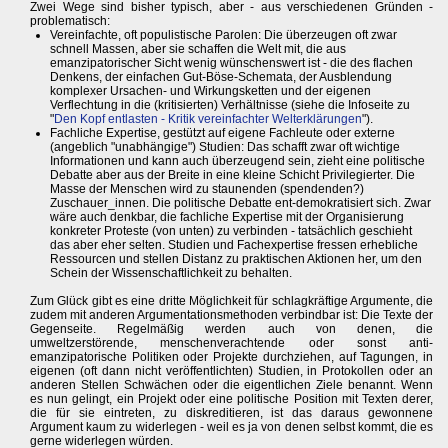
Zwei Wege sind bisher typisch, aber - aus verschiedenen Gründen -
problematisch:
Vereinfachte, oft populistische Parolen: Die überzeugen oft zwar
schnell Massen, aber sie schaffen die Welt mit, die aus
emanzipatorischer Sicht wenig wünschenswert ist - die des flachen
Denkens, der einfachen Gut-Böse-Schemata, der Ausblendung
komplexer Ursachen- und Wirkungsketten und der eigenen
Verflechtung in die (kritisierten) Verhältnisse (siehe die Infoseite zu
"
Den Kopf entlasten - Kritik vereinfachter Welterklärungen
").
Fachliche Expertise, gestützt auf eigene Fachleute oder externe
(angeblich "unabhängige") Studien: Das schafft zwar oft wichtige
Informationen und kann auch überzeugend sein, zieht eine politische
Debatte aber aus der Breite in eine kleine Schicht Privilegierter. Die
Masse der Menschen wird zu staunenden (spendenden?)
Zuschauer_innen. Die politische Debatte ent-demokratisiert sich. Zwar
wäre auch denkbar, die fachliche Expertise mit der Organisierung
konkreter Proteste (von unten) zu verbinden - tatsächlich geschieht
das aber eher selten. Studien und Fachexpertise fressen erhebliche
Ressourcen und stellen Distanz zu praktischen Aktionen her, um den
Schein der Wissenschaftlichkeit zu behalten.
Zum Glück gibt es eine dritte Möglichkeit für schlagkräftige Argumente, die
zudem mit anderen Argumentationsmethoden verbindbar ist: Die Texte der
Gegenseite. Regelmäßig werden auch von denen, die
umweltzerstörende, menschenverachtende oder sonst anti-
emanzipatorische Politiken oder Projekte durchziehen, auf Tagungen, in
eigenen (oft dann nicht veröffentlichten) Studien, in Protokollen oder an
anderen Stellen Schwächen oder die eigentlichen Ziele benannt. Wenn
es nun gelingt, ein Projekt oder eine politische Position mit Texten derer,
die für sie eintreten, zu diskreditieren, ist das daraus gewonnene
Argument kaum zu widerlegen - weil es ja von denen selbst kommt, die es
gerne widerlegen würden.