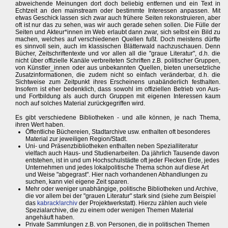
abweichende Meinungen dort doch beliebig entfernen und ein Text in
Echtzeit an den mainstream oder bestimmte Interessen anpassen. Mit
etwas Geschick lassen sich zwar auch frühere Seiten rekonstruieren, aber
oft ist nur das zu sehen, was wir auch gerade sehen sollen. Die Fülle der
Seiten und Akteur*innen im Web erlaubt dann zwar, sich selbst ein Bild zu
machen, welches auf verschiedenen Quellen fußt. Doch meistens dürfte
es sinnvoll sein, auch im klassischen Blätterwald nachzuschauen. Denn
Bücher, Zeitschriftentexte und vor allen all die "graue Literatur", d.h. die
nicht über offizielle Kanäle verbreiteten Schriften z.B. politischer Gruppen,
von Künstler_innen oder aus unbekannten Quellen, bieten unersetzliche
Zusatzinformationen, die zudem nicht so einfach veränderbar, d.h. die
Sichtweise zum Zeitpunkt ihres Erscheinens unabänderlich festhalten.
Insofern ist eher bedenklich, dass sowohl im offiziellen Betrieb von Aus-
und Fortbildung als auch durch Gruppen mit eigenen Interessen kaum
noch auf solches Material zurückgegriffen wird.
Es gibt verschiedene Bibliotheken - und alle können, je nach Thema,
ihren Wert haben.
Öffentliche Büchereien, Stadtarchive usw. enthalten oft besonderes
Material zur jeweiligen Region/Stadt.
Uni- und Präsenzbibliotheken enthalten neben Spezialliteratur
vielfach auch Haus- und Studienarbeiten. Da jährlich Tausende davon
entstehen, ist in und um Hochschulstädte oft jeder Flecken Erde, jedes
Unternehmen und jedes lokalpolitische Thema schon auf diese Art
und Weise "abgegrast". Hier nach vorhandenen Abhandlungen zu
suchen, kann viel eigene Zeit sparen.
Mehr oder weniger unabhängige, politische Bibliotheken und Archive,
die vor allem bei der "grauen Literatur" stark sind (siehe zum Beispiel
das
kabrack!archiv
der Projektwerkstatt). Hierzu zählen auch viele
Spezialarchive, die zu einem oder wenigen Themen Material
angehäuft haben.
Private Sammlungen z.B. von Personen, die in politischen Themen