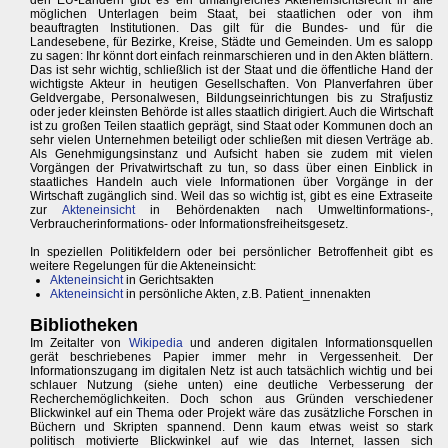
den EU-Ländern gibt es ein umfangreiches Akteneinsichtsrecht in alle
möglichen Unterlagen beim Staat, bei staatlichen oder von ihm
beauftragten Institutionen. Das gilt für die Bundes- und für die
Landesebene, für Bezirke, Kreise, Städte und Gemeinden. Um es salopp
zu sagen: Ihr könnt dort einfach reinmarschieren und in den Akten blättern.
Das ist sehr wichtig, schließlich ist der Staat und die öffentliche Hand der
wichtigste Akteur in heutigen Gesellschaften. Von Planverfahren über
Geldvergabe, Personalwesen, Bildungseinrichtungen bis zu Strafjustiz
oder jeder kleinsten Behörde ist alles staatlich dirigiert. Auch die Wirtschaft
ist zu großen Teilen staatlich geprägt, sind Staat oder Kommunen doch an
sehr vielen Unternehmen beteiligt oder schließen mit diesen Verträge ab.
Als Genehmigungsinstanz und Aufsicht haben sie zudem mit vielen
Vorgängen der Privatwirtschaft zu tun, so dass über einen Einblick in
staatliches Handeln auch viele Informationen über Vorgänge in der
Wirtschaft zugänglich sind. Weil das so wichtig ist, gibt es eine Extraseite
zur
Akteneinsicht
in Behördenakten nach Umweltinformations-,
Verbraucherinformations- oder Informationsfreiheitsgesetz.
In speziellen Politikfeldern oder bei persönlicher Betroffenheit gibt es
weitere Regelungen für die Akteneinsicht:
Akteneinsicht
in Gerichtsakten
Akteneinsicht
in persönliche Akten, z.B. Patient_innenakten
Bibliotheken
Im Zeitalter von
Wikipedia
und anderen digitalen Informationsquellen
gerät beschriebenes Papier immer mehr in Vergessenheit. Der
Informationszugang im digitalen Netz ist auch tatsächlich wichtig und bei
schlauer Nutzung (siehe unten) eine deutliche Verbesserung der
Recherchemöglichkeiten. Doch schon aus Gründen verschiedener
Blickwinkel auf ein Thema oder Projekt wäre das zusätzliche Forschen in
Büchern und Skripten spannend. Denn kaum etwas weist so stark
politisch motivierte Blickwinkel auf wie das Internet, lassen sich