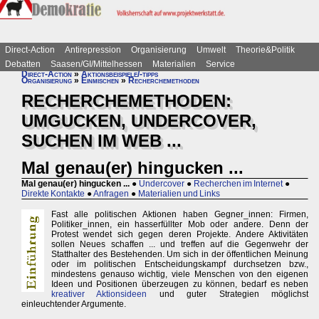
Direct-Action
Antirepression
Organisierung
Umwelt
Theorie&Politik
Debatten
Saasen/GI/Mittelhessen
Materialien
Service
Direct-Action
»
Aktionsbeispiele/-tipps
Organisierung
»
Einmischen
»
Recherchemethoden
RECHERCHEMETHODEN:
UMGUCKEN, UNDERCOVER,
SUCHEN IM WEB ...
Mal genau(er) hingucken ...
Mal genau(er) hingucken ...
●
Undercover
●
Recherchen im Internet
●
Direkte Kontakte
●
Anfragen
●
Materialien und Links
Fast alle politischen Aktionen haben Gegner_innen: Firmen,
Politiker_innen, ein hasserfüllter Mob oder andere. Denn der
Protest wendet sich gegen deren Projekte. Andere Aktivitäten
sollen Neues schaffen ... und treffen auf die Gegenwehr der
Statthalter des Bestehenden. Um sich in der öffentlichen Meinung
oder im politischen Entscheidungskampf durchsetzen bzw.,
mindestens genauso wichtig, viele Menschen von den eigenen
Ideen und Positionen überzeugen zu können, bedarf es neben
kreativer Aktionsideen
und guter Strategien möglichst
einleuchtender Argumente.