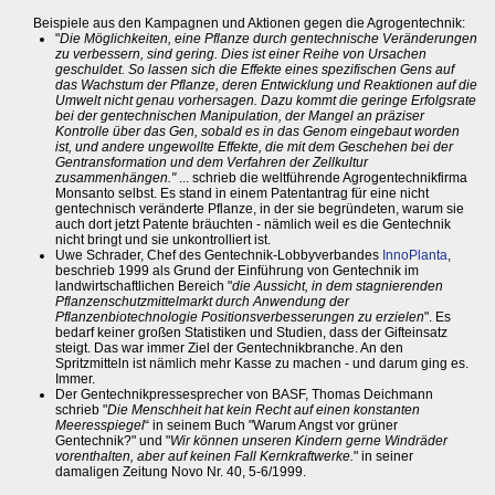
Beispiele aus den Kampagnen und Aktionen gegen die Agrogentechnik:
"
Die Möglichkeiten, eine Pflanze durch gentechnische Veränderungen
zu verbessern, sind gering. Dies ist einer Reihe von Ursachen
geschuldet. So lassen sich die Effekte eines spezifischen Gens auf
das Wachstum der Pflanze, deren Entwicklung und Reaktionen auf die
Umwelt nicht genau vorhersagen. Dazu kommt die geringe Erfolgsrate
bei der gentechnischen Manipulation, der Mangel an präziser
Kontrolle über das Gen, sobald es in das Genom eingebaut worden
ist, und andere ungewollte Effekte, die mit dem Geschehen bei der
Gentransformation und dem Verfahren der Zellkultur
zusammenhängen."
... schrieb die weltführende Agrogentechnikfirma
Monsanto selbst. Es stand in einem Patentantrag für eine nicht
gentechnisch veränderte Pflanze, in der sie begründeten, warum sie
auch dort jetzt Patente bräuchten - nämlich weil es die Gentechnik
nicht bringt und sie unkontrolliert ist.
Uwe Schrader, Chef des Gentechnik-Lobbyverbandes
InnoPlanta
,
beschrieb 1999 als Grund der Einführung von Gentechnik im
landwirtschaftlichen Bereich "
die Aussicht, in dem stagnierenden
Pflanzenschutzmittelmarkt durch Anwendung der
Pflanzenbiotechnologie Positionsverbesserungen zu erzielen
". Es
bedarf keiner großen Statistiken und Studien, dass der Gifteinsatz
steigt. Das war immer Ziel der Gentechnikbranche. An den
Spritzmitteln ist nämlich mehr Kasse zu machen - und darum ging es.
Immer.
Der Gentechnikpressesprecher von BASF, Thomas Deichmann
schrieb "
Die Menschheit hat kein Recht auf einen konstanten
Meeresspiegel
“ in seinem Buch "Warum Angst vor grüner
Gentechnik?" und "
Wir können unseren Kindern gerne Windräder
vorenthalten, aber auf keinen Fall Kernkraftwerke.
" in seiner
damaligen Zeitung Novo Nr. 40, 5-6/1999.