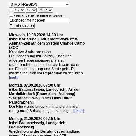
vergangene Termine anzeigen
Mittwoch, 19.08.2026 14:30 Uhr
in/bei Karlsruhe, EndCement/Wald-statt-
Asphalt-Zelt auf dem System Change Camp
(SCC)
Kreative Antirepression
Die Begegnung mit Polizei, Justiz und
anderen Repressionsorganen ist
unangenehm - und soll es auch sein, da es
um Einschüchterung und Strafe geht. Es
macht Sinn, sich vor Repression zu schützen.
[mehr]
Montag, 07.09.2026 09:00 Uhr
in/bei Braunschweig, Landgericht, An der
Martinikirche 8 (Raum siehe Aushang)
Strafprozess wegen des Films Unter
Paragraphen II
Der Film wurde lange kriminalisiert mit der
(erlogenen) Behauptung, er sei illegal.
[mehr]
Montag, 21.09.2026 09:15 Uhr
in/bei Braunschweig, Landgericht
Braunschweig
Wiederholung der Berufungsverhandlung
wegen Abseilaktion über der A39