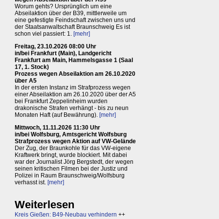
Worum gehts? Ursprünglich um eine
Abseilaktion über der B39, mittlerweile um
eine gefestigte Feindschaft zwischen uns und
der Staatsanwaltschaft Braunschweig Es ist
schon viel passiert: 1.
[mehr]
Freitag, 23.10.2026 08:00 Uhr
in/bei Frankfurt (Main), Landgericht
Frankfurt am Main, Hammelsgasse 1 (Saal
17, 1. Stock)
Prozess wegen Abseilaktion am 26.10.2020
über A5
In der ersten Instanz im Strafprozess wegen
einer Abseilaktion am 26.10.2020 über der A5
bei Frankfurt Zeppelinheim wurden
drakonische Strafen verhängt - bis zu neun
Monaten Haft (auf Bewährung).
[mehr]
Mittwoch, 11.11.2026 11:30 Uhr
in/bei Wolfsburg, Amtsgericht Wolfsburg
Strafprozess wegen Aktion auf VW-Gelände
Der Zug, der Braunkohle für das VW-eigene
Kraftwerk bringt, wurde blockiert. Mit dabei
war der Journalist Jörg Bergstedt, der wegen
seinen kritischen Filmen bei der Justiz und
Polizei in Raum Braunschweig/Wolfsburg
verhasst ist.
[mehr]
Weiterlesen
Kreis Gießen: B49-Neubau verhindern
++