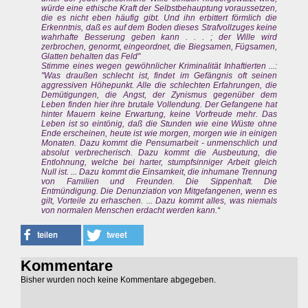
würde eine ethische Kraft der Selbstbehauptung voraussetzen,
die es nicht eben häufig gibt. Und ihn erbittert förmlich die
Erkenntnis, daß es auf dem Boden dieses Strafvollzuges keine
wahrhafte Besserung geben kann . . . ; der Wille wird
zerbrochen, genormt, eingeordnet, die Biegsamen, Fügsamen,
Glatten behalten das Feld"
Stimme eines wegen gewöhnlicher Kriminalität Inhaftierten ...:
"Was draußen schlecht ist, findet im Gefängnis oft seinen
aggressiven Höhepunkt. Alle die schlechten Erfahrungen, die
Demütigungen, die Angst, der Zynismus gegenüber dem
Leben finden hier ihre brutale Vollendung. Der Gefangene hat
hinter Mauern keine Erwartung, keine Vorfreude mehr. Das
Leben ist so eintönig, daß die Stunden wie eine Wüste ohne
Ende erscheinen, heute ist wie morgen, morgen wie in einigen
Monaten. Dazu kommt die Pensumarbeit - unmenschlich und
absolut verbrecherisch. Dazu kommt die Ausbeutung, die
Entlohnung, welche bei harter, stumpfsinniger Arbeit gleich
Null ist. ... Dazu kommt die Einsamkeit, die inhumane Trennung
von Familien und Freunden. Die Sippenhaft. Die
Entmündigung. Die Denunziation von Mitgefangenen, wenn es
gilt, Vorteile zu erhaschen. ... Dazu kommt alles, was niemals
von normalen Menschen erdacht werden kann.“
Kommentare
Bisher wurden noch keine Kommentare abgegeben.