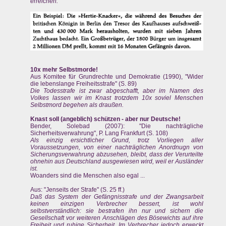
erreichen.
10x mehr Selbstmorde!
Aus Komitee für Grundrechte und Demokratie (1990), "Wider
die lebenslange Freiheitsstrafe" (S. 89)
Die Todesstrafe ist zwar abgeschafft, aber im Namen des
Volkes lassen wir im Knast trotzdem 10x soviel Menschen
Selbstmord begehen als draußen.
Knast soll (angeblich) schützen - aber nur Deutsche!
Bender, Solebad (2007): "Die nachträgliche
Sicherheitsverwahrung", P. Lang Frankfurt (S. 108)
Als einzig ersichtlicher Grund, trotz Vorliegen aller
Voraussetzungen, von einer nachträglichen Anordnugn von
Sicherungsverwahrung abzusehen, bleibt, dass der Verurteilte
ohnehin aus Deutschland ausgewiesen wird, weil er Ausländer
ist.
Woanders sind die Menschen also egal ...
Aus: "Jenseits der Strafe" (S. 25 ff.)
Daß das System der Gefängnisstrafe und der Zwangsarbeit
keinen einzigen Verbrecher bessert, ist wohl
selbstverständlich: sie bestrafen ihn nur und sichern die
Gesellschaft vor weiteren Anschlägen des Bösewichts auf ihre
Freiheit und ruhige Sicherheit. Im Verbrecher jedoch erweckt