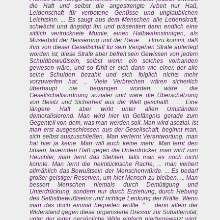
die Haft und selbst die angestrengte Arbeit nur Haß,
Leidenschaft für verbotene Genüsse und unglaublichen
Leichtsinn. ... Es saugt aus dem Menschen alle Lebenskraft,
schwächt und ängstigt ihn und präsentiert dann endlich eine
sittlich vertrocknete Mumie, einen Halbwahnsinnigen, als
Musterbild der Besserung und der Reue. ... Hinzu kommt, daß
ihm von dieser Gesellschaft für sein Vergehen Strafe auferlegt
worden ist, diese Strafe aber befreit sein Gewissen von jedem
Schuldbewußtsein, selbst wenn ein solches vorhanden
gewesen wäre, und so fühlt er sich dann wie einer, der alle
seine Schulden bezahlt und sich folglich nichts mehr
vorzuwerfen hat. ... Viele Verbrechen wären sicherlich
überhaupt nie begangen worden, wäre die
Gesellschaftsordnung sozialer und wäre die Überschätzung
von Besitz und Sicherheit aus der Welt geschafft. . . . Eine
längere Haft aber wirkt unter allen Umständen
demoralisierend. Man wird hier im Gefängnis gerade zum
Gegenteil von dem, was man werden soll. Man wird asozial. Ist
man erst ausgeschlossen aus der Gesellschaft, beginnt man,
sich selbst auszuschließen. Man verlernt Verantwortung, man
hat hier ja keine. Man will auch keine mehr. Man lernt den
bösen, lauernden Haß gegen die Unterdrücker, man wird zum
Heuchler, man lernt das Stehlen, falls man es noch nicht
konnte. Man lernt die heimtückische Rache, ... man verliert
allmählich das Bewußtsein der Menschenwürde. ... Es bedarf
großer geistiger Reserven, um hier Mensch zu bleiben. ... Man
bessert Menschen niemals durch Demütigung und
Unterdrückung, sondern nur durch Erziehung, durch Hebung
des Selbstbewußtseins und richtige Lenkung der Kräfte. Wenn
man das doch einmal begreifen wollte. " ... denn allein der
Widerstand gegen diese organisierte Dressur zur Subalternität,
unter der jeder persönliche Wille einfach niedergewalzt wird,