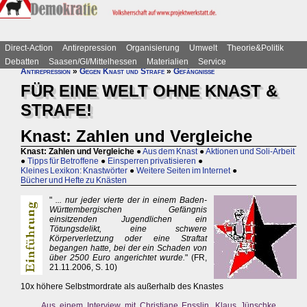
Direct-Action
Antirepression
Organisierung
Umwelt
Theorie&Politik
Debatten
Saasen/GI/Mittelhessen
Materialien
Service
Antirepression
»
Gegen Knast und Strafe
»
Gefängnisse
FÜR EINE WELT OHNE KNAST &
STRAFE!
Knast: Zahlen und Vergleiche
Knast: Zahlen und Vergleiche
●
Aus dem Knast
●
Aktionen und Soli-Arbeit
●
Tipps für Betroffene
●
Einsperren privatisieren
●
Kleines Lexikon: Knastwörter
●
Weitere Seiten im Internet
●
Bücher und Hefte zu Knästen
"
... nur jeder vierte der in einem Baden-
Württembergischen Gefängnis
einsitzenden Jugendlichen ein
Tötungsdelikt, eine schwere
Körperverletzung oder eine Straftat
begangen hatte, bei der ein Schaden von
über 2500 Euro angerichtet wurde.
" (FR,
21.11.2006, S. 10)
10x höhere Selbstmordrate als außerhalb des Knastes
Aus einem Interview mit Christiane Ensslin, Klaus Jünschke