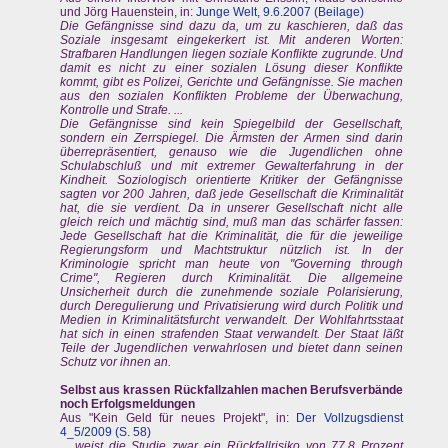
und Jörg Hauenstein, in:
Junge Welt, 9.6.2007 (Beilage)
Die Gefängnisse sind dazu da, um zu kaschieren, daß das
Soziale insgesamt eingekerkert ist. Mit anderen Worten:
Strafbaren Handlungen liegen soziale Konflikte zugrunde. Und
damit es nicht zu einer sozialen Lösung dieser Konflikte
kommt, gibt es Polizei, Gerichte und Gefängnisse. Sie machen
aus den sozialen Konflikten Probleme der Überwachung,
Kontrolle und Strafe. ...
Die Gefängnisse sind kein Spiegelbild der Gesellschaft,
sondern ein Zerrspiegel. Die Ärmsten der Armen sind darin
überrepräsentiert, genauso wie die Jugendlichen ohne
Schulabschluß und mit extremer Gewalterfahrung in der
Kindheit. Soziologisch orientierte Kritiker der Gefängnisse
sagten vor 200 Jahren, daß jede Gesellschaft die Kriminalität
hat, die sie verdient. Da in unserer Gesellschaft nicht alle
gleich reich und mächtig sind, muß man das schärfer fassen:
Jede Gesellschaft hat die Kriminalität, die für die jeweilige
Regierungsform und Machtstruktur nützlich ist. In der
Kriminologie spricht man heute von "Governing through
Crime", Regieren durch Kriminalität. Die allgemeine
Unsicherheit durch die zunehmende soziale Polarisierung,
durch Deregulierung und Privatisierung wird durch Politik und
Medien in Kriminalitätsfurcht verwandelt. Der Wohlfahrtsstaat
hat sich in einen strafenden Staat verwandelt. Der Staat läßt
Teile der Jugendlichen verwahrlosen und bietet dann seinen
Schutz vor ihnen an.
Selbst aus krassen Rückfallzahlen machen Berufsverbände
noch Erfolgsmeldungen
Aus "Kein Geld für neues Projekt", in:
Der Vollzugsdienst
4_5/2009 (S. 58)
... weist die Studie zwar ein Rückfallrisiko von 77,8 Prozent