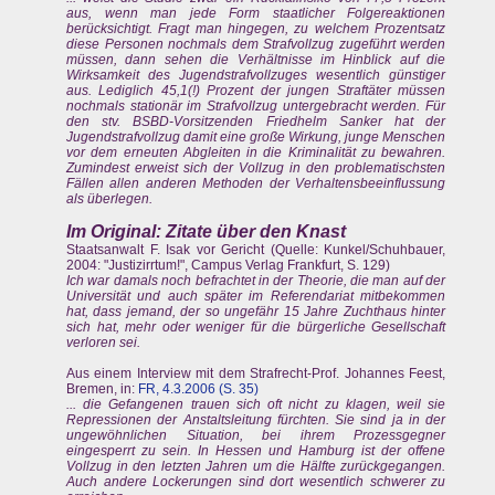
aus, wenn man jede Form staatlicher Folgereaktionen
berücksichtigt. Fragt man hingegen, zu welchem Prozentsatz
diese Personen nochmals dem Strafvollzug zugeführt werden
müssen, dann sehen die Verhältnisse im Hinblick auf die
Wirksamkeit des Jugendstrafvollzuges wesentlich günstiger
aus. Lediglich 45,1(!) Prozent der jungen Straftäter müssen
nochmals stationär im Strafvollzug untergebracht werden. Für
den stv. BSBD-Vorsitzenden Friedhelm Sanker hat der
Jugendstrafvollzug damit eine große Wirkung, junge Menschen
vor dem erneuten Abgleiten in die Kriminalität zu bewahren.
Zumindest erweist sich der Vollzug in den problematischsten
Fällen allen anderen Methoden der Verhaltensbeeinflussung
als überlegen.
Im Original: Zitate über den Knast
Staatsanwalt F. Isak vor Gericht (Quelle: Kunkel/Schuhbauer,
2004: "Justizirrtum!", Campus Verlag Frankfurt, S. 129)
Ich war damals noch befrachtet in der Theorie, die man auf der
Universität und auch später im Referendariat mitbekommen
hat, dass jemand, der so ungefähr 15 Jahre Zuchthaus hinter
sich hat, mehr oder weniger für die bürgerliche Gesellschaft
verloren sei.
Aus einem Interview mit dem Strafrecht-Prof. Johannes Feest,
Bremen, in:
FR, 4.3.2006 (S. 35)
... die Gefangenen trauen sich oft nicht zu klagen, weil sie
Repressionen der Anstaltsleitung fürchten. Sie sind ja in der
ungewöhnlichen Situation, bei ihrem Prozessgegner
eingesperrt zu sein. In Hessen und Hamburg ist der offene
Vollzug in den letzten Jahren um die Hälfte zurückgegangen.
Auch andere Lockerungen sind dort wesentlich schwerer zu