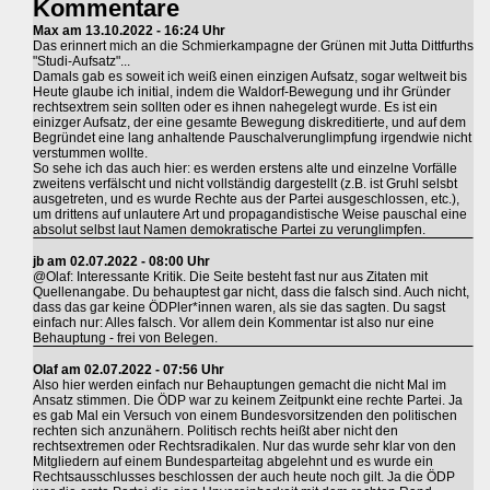
Kommentare
Max am 13.10.2022 - 16:24 Uhr
Das erinnert mich an die Schmierkampagne der Grünen mit Jutta Dittfurths
"Studi-Aufsatz"...
Damals gab es soweit ich weiß einen einzigen Aufsatz, sogar weltweit bis
Heute glaube ich initial, indem die Waldorf-Bewegung und ihr Gründer
rechtsextrem sein sollten oder es ihnen nahegelegt wurde. Es ist ein
einizger Aufsatz, der eine gesamte Bewegung diskreditierte, und auf dem
Begründet eine lang anhaltende Pauschalverunglimpfung irgendwie nicht
verstummen wollte.
So sehe ich das auch hier: es werden erstens alte und einzelne Vorfälle
zweitens verfälscht und nicht vollständig dargestellt (z.B. ist Gruhl selsbt
ausgetreten, und es wurde Rechte aus der Partei ausgeschlossen, etc.),
um drittens auf unlautere Art und propagandistische Weise pauschal eine
absolut selbst laut Namen demokratische Partei zu verunglimpfen.
jb am 02.07.2022 - 08:00 Uhr
@Olaf: Interessante Kritik. Die Seite besteht fast nur aus Zitaten mit
Quellenangabe. Du behauptest gar nicht, dass die falsch sind. Auch nicht,
dass das gar keine ÖDPler*innen waren, als sie das sagten. Du sagst
einfach nur: Alles falsch. Vor allem dein Kommentar ist also nur eine
Behauptung - frei von Belegen.
Olaf am 02.07.2022 - 07:56 Uhr
Also hier werden einfach nur Behauptungen gemacht die nicht Mal im
Ansatz stimmen. Die ÖDP war zu keinem Zeitpunkt eine rechte Partei. Ja
es gab Mal ein Versuch von einem Bundesvorsitzenden den politischen
rechten sich anzunähern. Politisch rechts heißt aber nicht den
rechtsextremen oder Rechtsradikalen. Nur das wurde sehr klar von den
Mitgliedern auf einem Bundesparteitag abgelehnt und es wurde ein
Rechtsausschlusses beschlossen der auch heute noch gilt. Ja die ÖDP