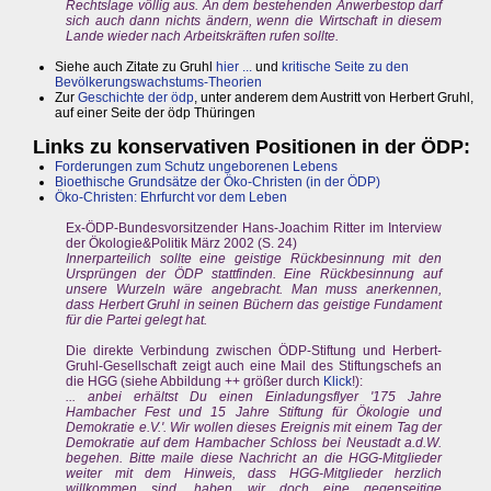
Rechtslage völlig aus. An dem bestehenden Anwerbestop darf
sich auch dann nichts ändern, wenn die Wirtschaft in diesem
Lande wieder nach Arbeitskräften rufen sollte.
Siehe auch Zitate zu Gruhl
hier ...
und
kritische Seite zu den
Bevölkerungswachstums-Theorien
Zur
Geschichte der ödp
, unter anderem dem Austritt von Herbert Gruhl,
auf einer Seite der ödp Thüringen
Links zu konservativen Positionen in der ÖDP:
Forderungen zum Schutz ungeborenen Lebens
Bioethische Grundsätze der Öko-Christen (in der ÖDP)
Öko-Christen: Ehrfurcht vor dem Leben
Ex-ÖDP-Bundesvorsitzender Hans-Joachim Ritter im Interview
der Ökologie&Politik März 2002 (S. 24)
Innerparteilich sollte eine geistige Rückbesinnung mit den
Ursprüngen der ÖDP stattfinden. Eine Rückbesinnung auf
unsere Wurzeln wäre angebracht. Man muss anerkennen,
dass Herbert Gruhl in seinen Büchern das geistige Fundament
für die Partei gelegt hat.
Die direkte Verbindung zwischen ÖDP-Stiftung und Herbert-
Gruhl-Gesellschaft zeigt auch eine Mail des Stiftungschefs an
die HGG (siehe Abbildung ++ größer durch
Klick
!):
... anbei erhältst Du einen Einladungsflyer '175 Jahre
Hambacher Fest und 15 Jahre Stiftung für Ökologie und
Demokratie e.V.'. Wir wollen dieses Ereignis mit einem Tag der
Demokratie auf dem Hambacher Schloss bei Neustadt a.d.W.
begehen. Bitte maile diese Nachricht an die HGG-Mitglieder
weiter mit dem Hinweis, dass HGG-Mitglieder herzlich
willkommen sind, haben wir doch eine gegenseitige