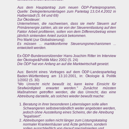
Aus dem Hauptantrag zum neuen ÖDP-Parteiprogramm,
Quelle: Delegiertenunterlagen zum Parteitag 13./14.4.2002 in
Halberstadt (S. 64 und 69)
Zur Ökosteuer:
Unternehmen, die nachweisen, dass sie mehr Steuern auf
Primärenergie zahlen, als sie von der Steuerentlastung auf den
Faktor Arbeit profitieren, sollen von dem Differenzbetrag einen
jährlich sinkenden Anteil zurück bekommen.
Pro Markt (zur Globalisierung):
Es müssen ... marktkonforme Steuerungsmechanismen ...
entwickelt werden.
Ex-ÖDP-Bundesvorsitzender Hans-Joachim Ritter im Interview
der Ökologie&Politik März 2002 (S. 24)
Die ÖDP hat von Anfang an auf die Marktwirtschaft gesetzt.
Aus: Bericht eines Vortrages auf dem ÖDP-Landesparteitag
Baden-Württemberg am 13.10.2001, in: Ökologie & Politik
1/2002 (S. 30)
"Wo Unrecht nicht bewußt ist, kann keine Einsicht für
Strafwürdigkeit erwartet werden." Zunächst müssten
Maßnahmen getroffen werden, die das Unrecht, das eine
Abtreibung darstelle, als solches wieder bewußt mache:
Beratung in ihrer besonderen Lebenslagen solle allen
Schwangeren selbstverständlich weiter angeboten werden,
jedoch ohne Ausstellung eines Scheins, der die Atreibung
"legalisiert".
Abtreibungen sollen nicht länger zum Listungskatalog
normaler Krankenhäuser und Ärzte gehören, sondern
sollen ausschließlich von darauf spezialisierten und