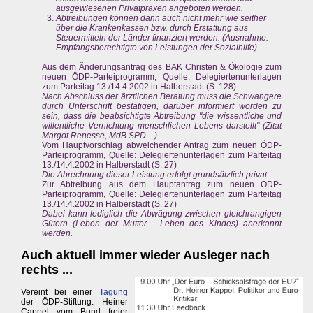
ausgewiesenen Privatpraxen angeboten werden.
Abtreibungen können dann auch nicht mehr wie seither
über die Krankenkassen bzw. durch Erstattung aus
Steuermitteln der Länder finanziert werden. (Ausnahme:
Empfangsberechtigte von Leistungen der Sozialhilfe)
Aus dem Änderungsantrag des BAK Christen & Ökologie zum
neuen ÖDP-Parteiprogramm, Quelle: Delegiertenunterlagen
zum Parteitag 13./14.4.2002 in Halberstadt (S. 128)
Nach Abschluss der ärztlichen Beratung muss die Schwangere
durch Unterschrift bestätigen, darüber informiert worden zu
sein, dass die beabsichtigte Abtreibung "die wissentliche und
willentliche Vernichtung menschlichen Lebens darstellt" (Zitat
Margot Renesse, MdB SPD ...)
Vom Hauptvorschlag abweichender Antrag zum neuen ÖDP-
Parteiprogramm, Quelle: Delegiertenunterlagen zum Parteitag
13./14.4.2002 in Halberstadt (S. 27)
Die Abrechnung dieser Leistung erfolgt grundsätzlich privat.
Zur Abtreibung aus dem Hauptantrag zum neuen ÖDP-
Parteiprogramm, Quelle: Delegiertenunterlagen zum Parteitag
13./14.4.2002 in Halberstadt (S. 27)
Dabei kann lediglich die Abwägung zwischen gleichrangigen
Gütern (Leben der Mutter - Leben des Kindes) anerkannt
werden.
Auch aktuell immer wieder Ausleger nach
rechts ...
Vereint bei einer
Tagung
der ÖDP-Stiftung: Heiner
Cappel vom Bund freier