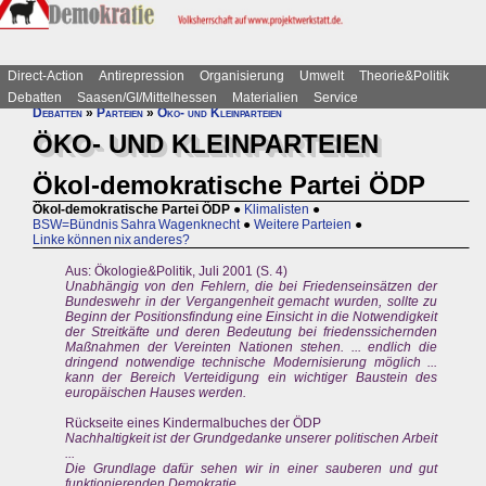
Direct-Action
Antirepression
Organisierung
Umwelt
Theorie&Politik
Debatten
Saasen/GI/Mittelhessen
Materialien
Service
Debatten
»
Parteien
»
Öko- und Kleinparteien
ÖKO- UND KLEINPARTEIEN
Ökol-demokratische Partei ÖDP
Ökol-demokratische Partei ÖDP
●
Klimalisten
●
BSW=Bündnis Sahra Wagenknecht
●
Weitere Parteien
●
Linke können nix anderes?
Aus: Ökologie&Politik, Juli 2001 (S. 4)
Unabhängig von den Fehlern, die bei Friedenseinsätzen der
Bundeswehr in der Vergangenheit gemacht wurden, sollte zu
Beginn der Positionsfindung eine Einsicht in die Notwendigkeit
der Streitkäfte und deren Bedeutung bei friedenssichernden
Maßnahmen der Vereinten Nationen stehen. ... endlich die
dringend notwendige technische Modernisierung möglich ...
kann der Bereich Verteidigung ein wichtiger Baustein des
europäischen Hauses werden.
Rückseite eines Kindermalbuches der ÖDP
Nachhaltigkeit ist der Grundgedanke unserer politischen Arbeit
...
Die Grundlage dafür sehen wir in einer sauberen und gut
funktionierenden Demokratie.