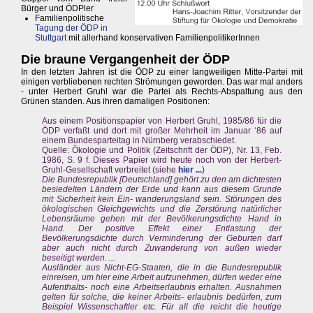
Bürger und ÖDPler
Familienpolitische
Tagung der ÖDP in
Stuttgart
mit allerhand konservativen FamilienpolitikerInnen
Die braune Vergangenheit der ÖDP
In den letzten Jahren ist die ÖDP zu einer langweiligen Mitte-Partei mit
einigen verbliebenen rechten Strömungen geworden. Das war mal anders
- unter Herbert Gruhl war die Partei als Rechts-Abspaltung aus den
Grünen standen. Aus ihren damaligen Positionen:
Aus einem Positionspapier von Herbert Gruhl, 1985/86 für die
ÖDP verfaßt und dort mit großer Mehrheit im Januar ‘86 auf
einem Bundesparteitag in Nürnberg verabschiedet.
Quelle: Ökologie und Politik (Zeitschrift der ÖDP), Nr. 13, Feb.
1986, S. 9 f. Dieses Papier wird heute noch von der Herbert-
Gruhl-Gesellschaft verbreitet (siehe
hier ...
)
Die Bundesrepublik [Deutschland] gehört zu den am dichtesten
besiedelten Ländern der Erde und kann aus diesem Grunde
mit Sicherheit kein Ein- wanderungsland sein. Störungen des
ökologischen Gleichgewichts und die Zerstörung natürlicher
Lebensräume gehen mit der Bevölkerungsdichte Hand in
Hand. Der positive Effekt einer Entlastung der
Bevölkerungsdichte durch Verminderung der Geburten darf
aber auch nicht durch Zuwanderung von außen wieder
beseitigt werden. ...
Ausländer aus Nicht-EG-Staaten, die in die Bundesrepublik
einreisen, um hier eine Arbeit aufzunehmen, dürfen weder eine
Aufenthalts- noch eine Arbeitserlaubnis erhalten. Ausnahmen
gelten für solche, die keiner Arbeits- erlaubnis bedürfen, zum
Beispiel Wissenschaftler etc. Für all die reicht die heutige