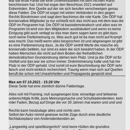
war die erste Partei die eine Unvereinbarkeit mit dem rechten Rand
beschlossen hat. Und hat sogar den Beschluss 2021 erweitert auf
Extremisten. Ihre Quelle auf der sie sich berufen verschweigen genau
diese Fakten. Die ÖDP ist sogar mit vielen Verbänden in den gegen
Rechts Bündnissen und sagt dem faschimus die rote Karte. Die ÖDP hat
konservative Mitglieder ja nur schließt sich das nicht aus mit dem was die
ÖDP im Programm hat. Die ÖDP ist basisdemokratisch und alles was im
Programm ist wird von den Mitgliedern ausdiskutiert und wenn es keine
Einigung gibt auch vertagt so das man dann sagen kann es gibt dazu
noch keine Parteimeinung zu. Was auch gut ist da man nicht auf Krampf
was macht. Das heißt wenn alles besprochen ist und abgewogen ist gibt
es eine Parteimeinung dazu. Ja die ÖDP vertritt Werte die manche als
konservativ betiteln, nur sind es wäre die sich bewährt haben. In der ÖDP
haben Menschen die nicht auf dem Boden der freiheitlichen
demokratischen Grundordnung stehen kein Platz. Und ja die ÖDP ist für
Vielfalt und das war sie schon immer. Diskriminierung hatte und hat nie
Platz in der ÖDP gehabt. Und somit ist eure Beschreibung der ÖDP sehr
falsch und nicht wirklich recherchiert. Traurig wenn man sich auf Quellen
beruft die schon mit Unwahrheiten und Propaganda gespickt sind.
Max am 07.10.2021 - 15:20 Uhr
Diese Seite hat eine ziemlich dünne Faktenlage.
Alles voll mit Framing, null ausgewogen bzw. einseitige und teilweise
unberechtigte Kritik, pure Meinungsmache und Schubladendenken, kein
roter Faden, Bezug auf Dinge die vor 30 Jahren mal waren und und und
Rechts kann heutzutage alles und nichts sein.
Selbst der Autor nimmt gewisse rechte Züge durch eine deutliche
Nichtakzeptanz von Andersdenkenden an.
„Langweilig und spießbürgerlich“ sind leere Hüllen die grundlos