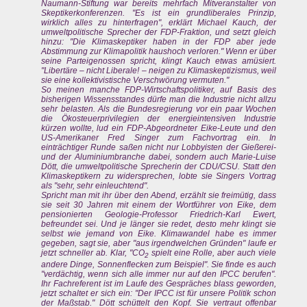
Naumann-Stiftung war bereits mehrfach Mitveranstalter von
Skeptikerkonferenzen. "Es ist ein grundliberales Prinzip,
wirklich alles zu hinterfragen", erklärt Michael Kauch, der
umweltpolitische Sprecher der FDP-Fraktion, und setzt gleich
hinzu: "Die Klimaskeptiker haben in der FDP aber jede
Abstimmung zur Klimapolitik haushoch verloren." Wenn er über
seine Parteigenossen spricht, klingt Kauch etwas amüsiert.
"Libertäre – nicht Liberale! – neigen zu Klimaskeptizismus, weil
sie eine kollektivistische Verschwörung vermuten."
So meinen manche FDP-Wirtschaftspolitiker, auf Basis des
bisherigen Wissensstandes dürfe man die Industrie nicht allzu
sehr belasten. Als die Bundesregierung vor ein paar Wochen
die Ökosteuerprivilegien der energieintensiven Industrie
kürzen wollte, lud ein FDP-Abgeordneter Eike-Leute und den
US-Amerikaner Fred Singer zum Fachvortrag ein. In
einträchtiger Runde saßen nicht nur Lobbyisten der Gießerei-
und der Aluminiumbranche dabei, sondern auch Marie-Luise
Dött, die umweltpolitische Sprecherin der CDU/CSU. Statt den
Klimaskeptikern zu widersprechen, lobte sie Singers Vortrag
als "sehr, sehr einleuchtend".
Spricht man mit ihr über den Abend, erzählt sie freimütig, dass
sie seit 30 Jahren mit einem der Wortführer von Eike, dem
pensionierten Geologie-Professor Friedrich-Karl Ewert,
befreundet sei. Und je länger sie redet, desto mehr klingt sie
selbst wie jemand von Eike. Klimawandel habe es immer
gegeben, sagt sie, aber "aus irgendwelchen Gründen" laufe er
jetzt schneller ab. Klar, "CO
spielt eine Rolle, aber auch viele
2
andere Dinge, Sonnenflecken zum Beispiel". Sie finde es auch
"verdächtig, wenn sich alle immer nur auf den IPCC berufen".
Ihr Fachreferent ist im Laufe des Gespräches blass geworden,
jetzt schaltet er sich ein: "Der IPCC ist für unsere Politik schon
der Maßstab." Dött schüttelt den Kopf. Sie vertraut offenbar