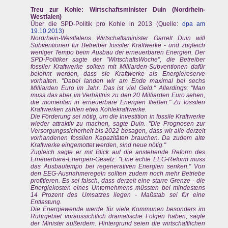
Treu zur Kohle: Wirtschaftsminister Duin (Nordrhein-
Westfalen)
Über die SPD-Politik pro Kohle in 2013 (Quelle:
dpa am
19.10.2013
)
Nordrhein-Westfalens Wirtschaftsminister Garrelt Duin will
Subventionen für Betreiber fossiler Kraftwerke - und zugleich
weniger Tempo beim Ausbau der erneuerbaren Energien. Der
SPD-Politiker sagte der "WirtschaftsWoche", die Betreiber
fossiler Kraftwerke sollten mit Milliarden-Subventionen dafür
belohnt werden, dass sie Kraftwerke als Energiereserve
vorhalten. "Dabei landen wir am Ende maximal bei sechs
Milliarden Euro im Jahr. Das ist viel Geld." Allerdings: "Man
muss das aber im Verhältnis zu den 20 Milliarden Euro sehen,
die momentan in erneuerbare Energien fließen." Zu fossilen
Kraftwerken zählen etwa Kohlekraftwerke.
Die Förderung sei nötig, um die Investition in fossile Kraftwerke
wieder attraktiv zu machen, sagte Duin. "Die Prognosen zur
Versorgungssicherheit bis 2022 besagen, dass wir alle derzeit
vorhandenen fossilen Kapazitäten brauchen. Da zudem alte
Kraftwerke eingemottet werden, sind neue nötig."
Zugleich sagte er mit Blick auf die anstehende Reform des
Erneuerbare-Energien-Gesetz: "Eine echte EEG-Reform muss
das Ausbautempo bei regenerativen Energien senken." Von
den EEG-Ausnahmeregeln sollten zudem noch mehr Betriebe
profitieren. Es sei falsch, dass derzeit eine starre Grenze - die
Energiekosten eines Unternehmens müssten bei mindestens
14 Prozent des Umsatzes liegen - Maßstab sei für eine
Entlastung.
Die Energiewende werde für viele Kommunen besonders im
Ruhrgebiet voraussichtlich dramatische Folgen haben, sagte
der Minister außerdem. Hintergrund seien die wirtschaftlichen