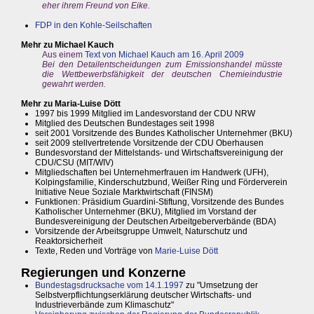
eher ihrem Freund von Eike.
FDP in den Kohle-Seilschaften
Mehr zu Michael Kauch
Aus einem
Text von Michael Kauch am 16. April 2009
Bei den Detailentscheidungen zum Emissionshandel müsste
die Wettbewerbsfähigkeit der deutschen Chemieindustrie
gewahrt werden.
Mehr zu Maria-Luise Dött
1997 bis 1999 Mitglied im Landesvorstand der CDU NRW
Mitglied des Deutschen Bundestages seit 1998
seit 2001 Vorsitzende des Bundes Katholischer Unternehmer (BKU)
seit 2009 stellvertretende Vorsitzende der CDU Oberhausen
Bundesvorstand der Mittelstands- und Wirtschaftsvereinigung der
CDU/CSU (MIT/WIV)
Mitgliedschaften bei Unternehmerfrauen im Handwerk (UFH),
Kolpingsfamilie, Kinderschutzbund, Weißer Ring und Förderverein
Initiative Neue Soziale Marktwirtschaft (FINSM)
Funktionen: Präsidium Guardini-Stiftung, Vorsitzende des Bundes
Katholischer Unternehmer (BKU), Mitglied im Vorstand der
Bundesvereinigung der Deutschen Arbeitgeberverbände (BDA)
Vorsitzende der Arbeitsgruppe Umwelt, Naturschutz und
Reaktorsicherheit
Texte, Reden und Vorträge von
Marie-Luise Dött
Regierungen und Konzerne
Bundestagsdrucksache vom 14.1.1997
zu "Umsetzung der
Selbstverpflichtungserklärung deutscher Wirtschafts- und
Industrieverbände zum Klimaschutz"