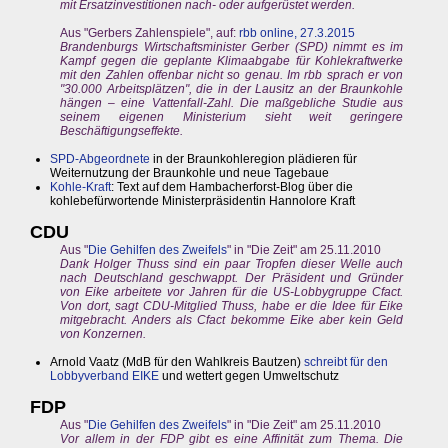
mit Ersatzinvestitionen nach- oder aufgerüstet werden.
Aus "Gerbers Zahlenspiele", auf:
rbb online, 27.3.2015
Brandenburgs Wirtschaftsminister Gerber (SPD) nimmt es im
Kampf gegen die geplante Klimaabgabe für Kohlekraftwerke
mit den Zahlen offenbar nicht so genau. Im rbb sprach er von
"30.000 Arbeitsplätzen", die in der Lausitz an der Braunkohle
hängen – eine Vattenfall-Zahl. Die maßgebliche Studie aus
seinem eigenen Ministerium sieht weit geringere
Beschäftigungseffekte.
SPD-Abgeordnete
in der Braunkohleregion plädieren für
Weiternutzung der Braunkohle und neue Tagebaue
Kohle-Kraft
: Text auf dem Hambacherforst-Blog über die
kohlebefürwortende Ministerpräsidentin Hannolore Kraft
CDU
Aus "
Die Gehilfen des Zweifels
" in "Die Zeit" am 25.11.2010
Dank Holger Thuss sind ein paar Tropfen dieser Welle auch
nach Deutschland geschwappt. Der Präsident und Gründer
von Eike arbeitete vor Jahren für die US-Lobbygruppe Cfact.
Von dort, sagt CDU-Mitglied Thuss, habe er die Idee für Eike
mitgebracht. Anders als Cfact bekomme Eike aber kein Geld
von Konzernen.
Arnold Vaatz (MdB für den Wahlkreis Bautzen)
schreibt für den
Lobbyverband EIKE
und wettert gegen Umweltschutz
FDP
Aus "
Die Gehilfen des Zweifels
" in "Die Zeit" am 25.11.2010
Vor allem in der FDP gibt es eine Affinität zum Thema. Die