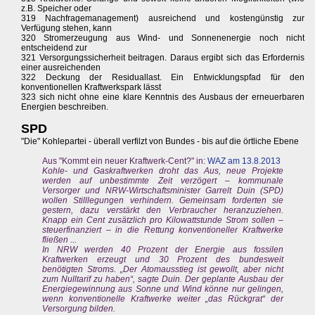
z.B. Speicher oder
319 Nachfragemanagement) ausreichend und kostengünstig zur
Verfügung stehen, kann
320 Stromerzeugung aus Wind- und Sonnenenergie noch nicht
entscheidend zur
321 Versorgungssicherheit beitragen. Daraus ergibt sich das Erfordernis
einer ausreichenden
322 Deckung der Residuallast. Ein Entwicklungspfad für den
konventionellen Kraftwerkspark lässt
323 sich nicht ohne eine klare Kenntnis des Ausbaus der erneuerbaren
Energien beschreiben.
SPD
"Die" Kohlepartei - überall verfilzt von Bundes - bis auf die örtliche Ebene
Aus "Kommt ein neuer Kraftwerk-Cent?" in:
WAZ am 13.8.2013
Kohle- und Gaskraftwerken droht das Aus, neue Projekte
werden auf unbestimmte Zeit verzögert – kommunale
Versorger und NRW-Wirtschaftsminister Garrelt Duin (SPD)
wollen Stilllegungen verhindern. Gemeinsam forderten sie
gestern, dazu verstärkt den Verbraucher heranzuziehen.
Knapp ein Cent zusätzlich pro Kilowattstunde Strom sollen –
steuerfinanziert – in die Rettung konventioneller Kraftwerke
fließen ...
In NRW werden 40 Prozent der Energie aus fossilen
Kraftwerken erzeugt und 30 Prozent des bundesweit
benötigten Stroms. „Der Atomausstieg ist gewollt, aber nicht
zum Nulltarif zu haben“, sagte Duin. Der geplante Ausbau der
Energiegewinnung aus Sonne und Wind könne nur gelingen,
wenn konventionelle Kraftwerke weiter „das Rückgrat“ der
Versorgung bilden.