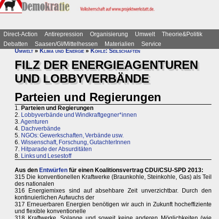
Direct-Action
Antirepression
Organisierung
Umwelt
Theorie&Politik
Debatten
Saasen/GI/Mittelhessen
Materialien
Service
Umwelt
»
Klima und Energie
»
Kohle: Seilschaften
FILZ DER ENERGIEAGENTUREN
UND LOBBYVERBÄNDE
Parteien und Regierungen
1.
Parteien und Regierungen
2.
Lobbyverbände und Windkraftgegner*innen
3.
Agenturen
4.
Dachverbände
5.
NGOs: Gewerkschaften, Verbände usw.
6.
Wissenschaft, Forschung, GutachterInnen
7.
Hitparade der Absurditäten
8.
Links und Lesestoff
Aus den
Entwürfen
für einen Koalitionsvertrag CDU/CSU-SPD 2013:
315 Die konventionellen Kraftwerke (Braunkohle, Steinkohle, Gas) als Teil
des nationalen
316 Energiemixes sind auf absehbare Zeit unverzichtbar. Durch den
kontinuierlichen Aufwuchs der
317 Erneuerbaren Energien benötigen wir auch in Zukunft hocheffiziente
und flexible konventionelle
318 Kraftwerke. Solange und soweit keine anderen Möglichkeiten (wie