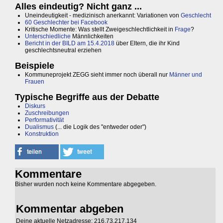
Alles eindeutig? Nicht ganz ...
Uneindeutigkeit - medizinisch anerkannt: Variationen von
Geschlecht
60 Geschlechter bei Facebook
Kritische Momente: Was stellt Zweigeschlechtlichkeit in
Frage
?
Unterschiedliche
Männlichkeiten
Bericht in der BILD am 15.4.2018
über Eltern, die ihr Kind
geschlechtsneutral erziehen
Beispiele
Kommuneprojekt ZEGG sieht immer noch überall nur
Männer und
Frauen
Typische Begriffe aus der Debatte
Diskurs
Zuschreibungen
Performativität
Dualismus
(... die Logik des "entweder oder")
Konstruktion
Kommentare
Bisher wurden noch keine Kommentare abgegeben.
Kommentar abgeben
Deine aktuelle Netzadresse: 216.73.217.134