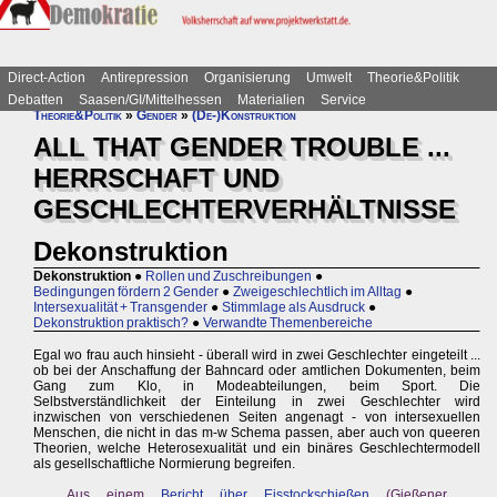
Direct-Action
Antirepression
Organisierung
Umwelt
Theorie&Politik
Debatten
Saasen/GI/Mittelhessen
Materialien
Service
Theorie&Politik
»
Gender
»
(De-)Konstruktion
ALL THAT GENDER TROUBLE ...
HERRSCHAFT UND
GESCHLECHTERVERHÄLTNISSE
Dekonstruktion
Dekonstruktion
●
Rollen und Zuschreibungen
●
Bedingungen fördern 2 Gender
●
Zweigeschlechtlich im Alltag
●
Intersexualität + Transgender
●
Stimmlage als Ausdruck
●
Dekonstruktion praktisch?
●
Verwandte Themenbereiche
Egal wo frau auch hinsieht - überall wird in zwei Geschlechter eingeteilt ...
ob bei der Anschaffung der Bahncard oder amtlichen Dokumenten, beim
Gang zum Klo, in Modeabteilungen, beim Sport. Die
Selbstverständlichkeit der Einteilung in zwei Geschlechter wird
inzwischen von verschiedenen Seiten angenagt - von intersexuellen
Menschen, die nicht in das m-w Schema passen, aber auch von queeren
Theorien, welche Heterosexualität und ein binäres Geschlechtermodell
als gesellschaftliche Normierung begreifen.
Aus einem
Bericht über Eisstockschießen
(Gießener