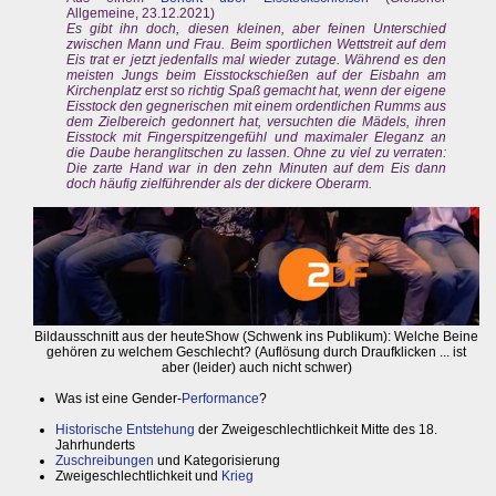
Allgemeine, 23.12.2021)
Es gibt ihn doch, diesen kleinen, aber feinen Unterschied
zwischen Mann und Frau. Beim sportlichen Wettstreit auf dem
Eis trat er jetzt jedenfalls mal wieder zutage. Während es den
meisten Jungs beim Eisstockschießen auf der Eisbahn am
Kirchenplatz erst so richtig Spaß gemacht hat, wenn der eigene
Eisstock den gegnerischen mit einem ordentlichen Rumms aus
dem Zielbereich gedonnert hat, versuchten die Mädels, ihren
Eisstock mit Fingerspitzengefühl und maximaler Eleganz an
die Daube heranglitschen zu lassen. Ohne zu viel zu verraten:
Die zarte Hand war in den zehn Minuten auf dem Eis dann
doch häufig zielführender als der dickere Oberarm.
Bildausschnitt aus der heuteShow (Schwenk ins Publikum): Welche Beine
gehören zu welchem Geschlecht? (Auflösung durch Draufklicken ... ist
aber (leider) auch nicht schwer)
Was ist eine Gender-
Performance
?
Historische Entstehung
der Zweigeschlechtlichkeit Mitte des 18.
Jahrhunderts
Zuschreibungen
und Kategorisierung
Zweigeschlechtlichkeit und
Krieg