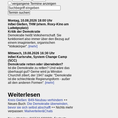
vergangene Termine anzeigen
Montag, 10.08.2026 18:00 Uhr
in/bei Gießen, THM (ehem. Roxy-Kino am
Ludwigsplatz)
Kritik der Demokratie
Demokratie heißt Volksherrschaft. Sie
funktioniert also immer über den Bezug auf
einem imaginierten, organischen
"Volkskörper".
[mehr]
Mittwoch, 19.08.2026 16:30 Uhr
in/bei Karlsruhe, System Change Camp
(SCC)
Demokratie retten oder überwinden?
Ist die Demokratie zu retten? Und wäre das
überhaupt gut? Gerne wird ja Winston
Churchill zitiert, der 1947 sagte: "Demokratie
ist die schlechteste Regierungsform - außer
all den anderen Formen".
[mehr]
Weiterlesen
Kreis Gießen: B49-Neubau verhindern
++
Neues Buch:
Die Demokratie überwinden,
bevor sie sich selbst abschafft
++ Nichts mehr
verpassen:
Mailverteiler&Chats