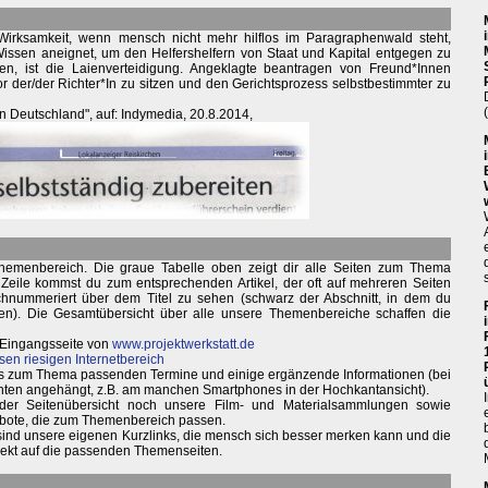
n Wirksamkeit, wenn mensch nicht mehr hilflos im Paragraphenwald steht,
ssen aneignet, um den Helfershelfern von Staat und Kapital entgegen zu
en, ist die Laienverteidigung. Angeklagte beantragen von Freund*Innen
 der/der Richter*In zu sitzen und den Gerichtsprozess selbstbestimmter zu
en Deutschland", auf: Indymedia, 20.8.2014,
hemenbereich. Die graue Tabelle oben zeigt dir alle Seiten zum Thema
e Zeile kommst du zum entsprechenden Artikel, der oft auf mehreren Seiten
durchnummeriert über dem Titel zu sehen (schwarz der Abschnitt, in dem du
ken). Die Gesamtübersicht über alle unsere Themenbereiche schaffen die
 Eingangsseite von
www.projektwerkstatt.de
sen riesigen Internetbereich
weils zum Thema passenden Termine und einige ergänzende Informationen (bei
nten angehängt, z.B. am manchen Smartphones in der Hochkantansicht).
 der Seitenübersicht noch unsere Film- und Materialsammlungen sowie
bote, die zum Themenbereich passen.
 sind unsere eigenen Kurzlinks, die mensch sich besser merken kann und die
irekt auf die passenden Themenseiten.