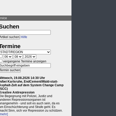
rvice
Suchen
Hilfe
Termine
vergangene Termine anzeigen
Mittwoch, 19.08.2026 14:30 Uhr
in/bei Karlsruhe, EndCement/Wald-statt-
Asphalt-Zelt auf dem System Change Camp
(SCC)
Kreative Antirepression
Die Begegnung mit Polizei, Justiz und
anderen Repressionsorganen ist
unangenehm - und soll es auch sein, da es
um Einschüchterung und Strafe geht. Es
macht Sinn, sich vor Repression zu schützen.
[mehr]