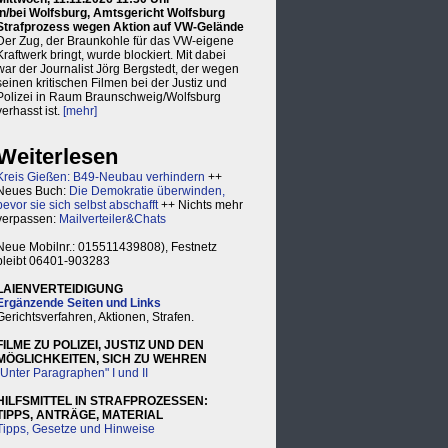
in/bei Wolfsburg, Amtsgericht Wolfsburg
Strafprozess wegen Aktion auf VW-Gelände
Der Zug, der Braunkohle für das VW-eigene
Kraftwerk bringt, wurde blockiert. Mit dabei
war der Journalist Jörg Bergstedt, der wegen
seinen kritischen Filmen bei der Justiz und
Polizei in Raum Braunschweig/Wolfsburg
verhasst ist.
[mehr]
Weiterlesen
Kreis Gießen: B49-Neubau verhindern
++
Neues Buch:
Die Demokratie überwinden,
bevor sie sich selbst abschafft
++ Nichts mehr
verpassen:
Mailverteiler&Chats
Neue Mobilnr.: 015511439808), Festnetz
bleibt 06401-903283
LAIENVERTEIDIGUNG
Ergänzende Seiten und Links
Gerichtsverfahren, Aktionen, Strafen.
FILME ZU POLIZEI, JUSTIZ UND DEN
MÖGLICHKEITEN, SICH ZU WEHREN
"Unter Paragraphen" I und II
HILFSMITTEL IN STRAFPROZESSEN:
TIPPS, ANTRÄGE, MATERIAL
Tipps, Gesetze und Hinweise