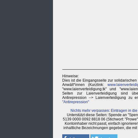
Hinweise:
Dies ist die Eingangsseite zur solidarischen 
Anwält*innen (Kurzlink:
www.laienverteidi
"www.laienverteidigung.tk" und "www.laienv
Seiten zur Laienverteidigung sind 
Antirepression --> Laienverteidigung zu e
"Antirepression"
Nichts mehr verpassen: Eintragen in die
Unterstützt diese Seiten: Spende an "Sp
5139 0000 0092 8818 06 (Stichwort: "Prowe"
Kontoinhaber nicht passt, einfach ignorier
inhaltliche Bezeichnungen gegeben, die mit