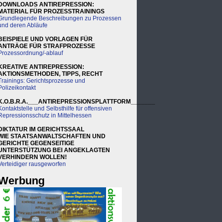
DOWNLOADS ANTIREPRESSION:
MATERIAL FÜR PROZESSTRAININGS
Grundlegende Beschreibungen zu Prozessen
und deren Abläufe
BEISPIELE UND VORLAGEN FÜR
ANTRÄGE FÜR STRAFPROZESSE
Prozessordnung/-ablauf
KREATIVE ANTIREPRESSION:
AKTIONSMETHODEN, TIPPS, RECHT
Trainings: Gerichtsprozesse und
Polizeikontakt
K.O.B.R.A.___ANTIREPRESSIONSPLATTFORM_______
Kontaktstelle und Selbsthilfe für offensiven
Repressionsschutz in Mittelhessen
DIKTATUR IM GERICHTSSAAL
WIE STAATSANWALTSCHAFTEN UND
GERICHTE GEGENSEITIGE
UNTERSTÜTZUNG BEI ANGEKLAGTEN
VERHINDERN WOLLEN!
Verteidiger rausgeworfen
Werbung