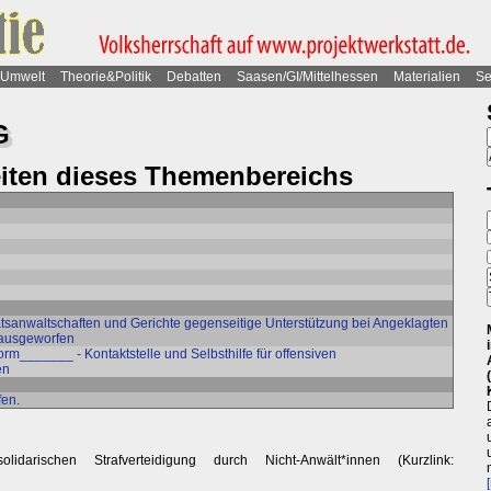
Umwelt
Theorie&Politik
Debatten
Saasen/GI/Mittelhessen
Materialien
Se
G
eiten dieses Themenbereichs
atsanwaltschaften und Gerichte gegenseitige Unterstützung bei Angeklagten
 rausgeworfen
form_______ - Kontaktstelle und Selbsthilfe für offensiven
en
fen.
darischen Strafverteidigung durch Nicht-Anwält*innen (Kurzlink: