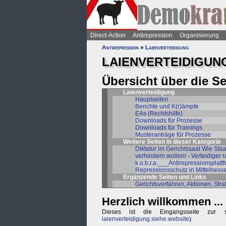
Direct-Action
Antirepression
Organisierung
Antirepression
»
Laienverteidigung
LAIENVERTEIDIGUN
Übersicht über die S
Laienverteidigung
Hauptseiten
Berichte und K(r)ämpfe
EAs (Rechtshilfe)
Downloads für Prozesse
Downloads für Trainings
Musteranträge für Prozesse
Weitere Seiten in dieser Kategorie
Diktatur im Gerichtssaal Wie Sta
verhindern wollen! - Verteidiger
k.o.b.r.a.___Antirepressionsplatt
Repressionsschutz in Mittelhess
Ergänzende Seiten und Links
Gerichtsverfahren, Aktionen, Stra
Herzlich willkommen ...
Dieses ist die Eingangsseite zur soli
laienverteidigung.siehe.website
).