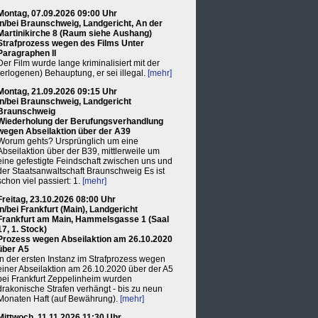
Montag, 07.09.2026 09:00 Uhr
in/bei Braunschweig, Landgericht, An der
Martinikirche 8 (Raum siehe Aushang)
Strafprozess wegen des Films Unter
Paragraphen II
Der Film wurde lange kriminalisiert mit der
(erlogenen) Behauptung, er sei illegal.
[mehr]
Montag, 21.09.2026 09:15 Uhr
in/bei Braunschweig, Landgericht
Braunschweig
Wiederholung der Berufungsverhandlung
wegen Abseilaktion über der A39
Worum gehts? Ursprünglich um eine
Abseilaktion über der B39, mittlerweile um
eine gefestigte Feindschaft zwischen uns und
der Staatsanwaltschaft Braunschweig Es ist
schon viel passiert: 1.
[mehr]
Freitag, 23.10.2026 08:00 Uhr
in/bei Frankfurt (Main), Landgericht
Frankfurt am Main, Hammelsgasse 1 (Saal
17, 1. Stock)
Prozess wegen Abseilaktion am 26.10.2020
über A5
In der ersten Instanz im Strafprozess wegen
einer Abseilaktion am 26.10.2020 über der A5
bei Frankfurt Zeppelinheim wurden
drakonische Strafen verhängt - bis zu neun
Monaten Haft (auf Bewährung).
[mehr]
Mittwoch, 11.11.2026 11:30 Uhr