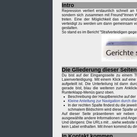
Intro
Repression verliert erstaunlich schnell a
sondern sich zusammen mit Freund*Innen Wi
treten. Eine der Möglichkeit das umzusetz
verteidigt zu werden um dann gemeinsam vor
gestalten.
So stand es im Bericht "Strafverteidigen geg
Die Gliederung dieser Seiten
Du bist auf der Eingangsseite zu einem T
Laienverteidigung. Mit einem Klick auf ein
aufgeteilt ist. Die Unterteilung ist dann 
gerade bist, blau die weiteren zum Anklic
Runterklapp-Menüs ganz oben.
Beschreibung der Hauptbereiche auf der
Kleine Anleitung zur Navigation durch die
In der rechten Spalte findest du die je
schmalem Bildschirm wird diese Spalte u
Auf dieser Seite präsentieren wir neben
ausgewählte andere Informationen und Ange
Und übrigens: Die URLs mit ...siehe.website
kein Label enthalten. Mit ihnen kommst du d
In Kontakt kommen