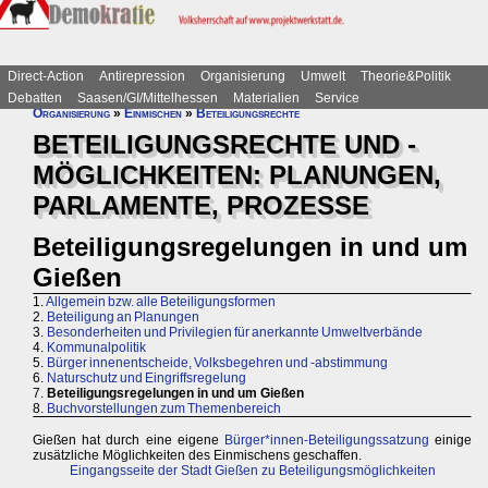
Direct-Action
Antirepression
Organisierung
Umwelt
Theorie&Politik
Debatten
Saasen/GI/Mittelhessen
Materialien
Service
Organisierung
»
Einmischen
»
Beteiligungsrechte
BETEILIGUNGSRECHTE UND -
MÖGLICHKEITEN: PLANUNGEN,
PARLAMENTE, PROZESSE
Beteiligungsregelungen in und um
Gießen
1.
Allgemein bzw. alle Beteiligungsformen
2.
Beteiligung an Planungen
3.
Besonderheiten und Privilegien für anerkannte Umweltverbände
4.
Kommunalpolitik
5.
Bürger innenentscheide, Volksbegehren und -abstimmung
6.
Naturschutz und Eingriffsregelung
7.
Beteiligungsregelungen in und um Gießen
8.
Buchvorstellungen zum Themenbereich
Gießen hat durch eine eigene
Bürger*innen-Beteiligungssatzung
einige
zusätzliche Möglichkeiten des Einmischens geschaffen.
Eingangsseite der Stadt Gießen zu Beteiligungsmöglichkeiten