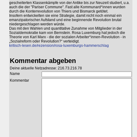
gescheiterten Klassenkämpfe von der Antike bis zur Neuzeit studiert, u.a.
auch die der "Pariser Commune". Fast alle Kommunard*innen wurden
durch die Konterrevolution von Thiers und Bismarck getötet.
Insofern entwickelten sie eine Strategie, damit nicht noch einmal ein
emanzipatorischer Aufstand und eine beginnende Revolution brutal
niedergeschlagen werden würde.
Das mit den Wahlen und quantitative Zunahme von Mitglieder in der
Sozialdemokratie kam von Bernstein. Rosa Luxemburg hat jedoch die
Theorie von Karl Marx - die der sozialen Arbeiter*innen-Revolution - in
„Sozialreform oder Revolution?“ verteidigt.
kritisch-lesen.de/rezension/rosa-luxemburgs-hammerschlag
Kommentar abgeben
Deine aktuelle Netzadresse: 216.73.216.78
Name
Kommentar