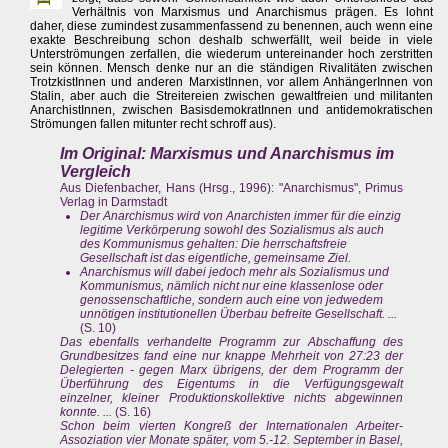
Verhältnis von Marxismus und Anarchismus prägen. Es lohnt
daher, diese zumindest zusammenfassend zu benennen, auch wenn eine
exakte Beschreibung schon deshalb schwerfällt, weil beide in viele
Unterströmungen zerfallen, die wiederum untereinander hoch zerstritten
sein können. Mensch denke nur an die ständigen Rivalitäten zwischen
TrotzkistInnen und anderen MarxistInnen, vor allem AnhängerInnen von
Stalin, aber auch die Streitereien zwischen gewaltfreien und militanten
AnarchistInnen, zwischen BasisdemokratInnen und antidemokratischen
Strömungen fallen mitunter recht schroff aus).
Im Original: Marxismus und Anarchismus im
Vergleich
Aus Diefenbacher, Hans (Hrsg., 1996): "Anarchismus", Primus
Verlag in Darmstadt
Der Anarchismus wird von Anarchisten immer für die einzig
legitime Verkörperung sowohl des Sozialismus als auch
des Kommunismus gehalten: Die herrschaftsfreie
Gesellschaft ist das eigentliche, gemeinsame Ziel.
Anarchismus will dabei jedoch mehr als Sozialismus und
Kommunismus, nämlich nicht nur eine klassenlose oder
genossenschaftliche, sondern auch eine von jedwedem
unnötigen institutionellen Überbau befreite Gesellschaft. ...
(S. 10)
Das ebenfalls verhandelte Programm zur Abschaffung des
Grundbesitzes fand eine nur knappe Mehrheit von 27:23 der
Delegierten - gegen Marx übrigens, der dem Programm der
Überführung des Eigentums in die Verfügungsgewalt
einzelner, kleiner Produktionskollektive nichts abgewinnen
konnte. ...
(S. 16)
Schon beim vierten Kongreß der Internationalen Arbeiter-
Assoziation vier Monate später, vom 5.-12. September in Basel,