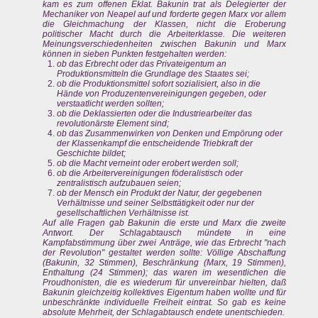
kam es zum offenen Eklat. Bakunin trat als Delegierter der
Mechaniker von Neapel auf und forderte gegen Marx vor allem
die Gleichmachung der Klassen, nicht die Eroberung
politischer Macht durch die Arbeiterklasse. Die weiteren
Meinungsverschiedenheiten zwischen Bakunin und Marx
können in sieben Punkten festgehalten werden:
ob das Erbrecht oder das Privateigentum an
Produktionsmitteln die Grundlage des Staates sei;
ob die Produktionsmittel sofort sozialisiert, also in die
Hände von Produzentenvereinigungen gegeben, oder
verstaatlicht werden sollten;
ob die Deklassierten oder die Industriearbeiter das
revolutionärste Element sind;
ob das Zusammenwirken von Denken und Empörung oder
der Klassenkampf die entscheidende Triebkraft der
Geschichte bildet;
ob die Macht verneint oder erobert werden soll;
ob die Arbeitervereinigungen föderalistisch oder
zentralistisch aufzubauen seien;
ob der Mensch ein Produkt der Natur, der gegebenen
Verhältnisse und seiner Selbsttätigkeit oder nur der
gesellschaftlichen Verhältnisse ist.
Auf alle Fragen gab Bakunin die erste und Marx die zweite
Antwort. Der Schlagabtausch mündete in eine
Kampfabstimmung über zwei Anträge, wie das Erbrecht "nach
der Revolution" gestaltet werden sollte: Völlige Abschaffung
(Bakunin, 32 Stimmen), Beschränkung (Marx, 19 Stimmen),
Enthaltung (24 Stimmen); das waren im wesentlichen die
Proudhonisten, die es wiederum für unvereinbar hielten, daß
Bakunin gleichzeitig kollektives Eigentum haben wollte und für
unbeschränkte individuelle Freiheit eintrat. So gab es keine
absolute Mehrheit, der Schlagabtausch endete unentschieden.