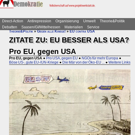
Direct-Action
Antirepression
Organisierung
Umwelt
Theorie&Politik
Debatten
Saasen/GI/Mittelhessen
Materialien
Service
Theorie&Politik
»
Gegen alle Kriege!
»
EU contra USA
ZITATE ZU: EU BESSER ALS USA?
Pro EU, gegen USA
Pro EU, gegen USA
●
Pro USA, gegen EU
●
NGOs für mehr Europa
●
Böse US-, gute EU-/UN-Kriege
●
Die Mär von der Öko-EU ...
●
Weitere Links