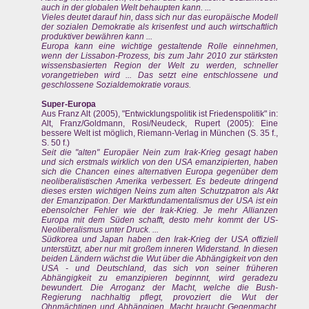
auch in der globalen Welt behaupten kann. ...
Vieles deutet darauf hin, dass sich nur das europäische Modell
der sozialen Demokratie als krisenfest und auch wirtschaftlich
produktiver bewähren kann ...
Europa kann eine wichtige gestaltende Rolle einnehmen,
wenn der Lissabon-Prozess, bis zum Jahr 2010 zur stärksten
wissensbasierten Region der Welt zu werden, schneller
vorangetrieben wird ... Das setzt eine entschlossene und
geschlossene Sozialdemokratie voraus.
Super-Europa
Aus Franz Alt (2005), "Entwicklungspolitik ist Friedenspolitik" in:
Alt, Franz/Goldmann, Rosi/Neudeck, Rupert (2005): Eine
bessere Welt ist möglich, Riemann-Verlag in München (S. 35 f.,
S. 50 f.)
Seit die "alten" Europäer Nein zum Irak-Krieg gesagt haben
und sich erstmals wirklich von den USA emanzipierten, haben
sich die Chancen eines alternativen Europa gegenüber dem
neoliberalistischen Amerika verbessert. Es bedeute dringend
dieses ersten wichtigen Neins zum alten Schutzpatron als Akt
der Emanzipation. Der Marktfundamentalismus der USA ist ein
ebensolcher Fehler wie der Irak-Krieg. Je mehr Allianzen
Europa mit dem Süden schafft, desto mehr kommt der US-
Neoliberalismus unter Druck. ...
Südkorea und Japan haben den Irak-Krieg der USA offiziell
unterstützt, aber nur mit großem inneren Widerstand. In diesen
beiden Ländern wächst die Wut über die Abhängigkeit von den
USA - und Deutschland, das sich von seiner früheren
Abhängigkeit zu emanzipieren beginnnt, wird geradezu
bewundert. Die Arroganz der Macht, welche die Bush-
Regierung nachhaltig pflegt, provoziert die Wut der
Ohnmächtigen und Abhängigen. Macht braucht Gegenmacht,