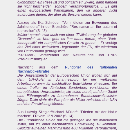
ökonomisch ein Riese ist und politisch ein Zwerg, dann handelt
sie nicht bescheiden, sondern verantwortungslos. ... Es gibt
einen europäischen Wertekanon, den wir anderen nicht
aufdrücken dürfen, der aber als Beispiel dienen kann.
Auszug als Ilka Schröder, "Vom Idioten zur Bewegung des
Jahrhunderts" in der Broschüre "Resistance an the autum of
repression" (S. 43)
Müller* sprach zwar auch von einer "Zivilisierung der globalen
Ökonomie", im Kern geht es ihm dabei darum, einer "Welt-
Innenpolitik" ein europäisches Gesicht zu geben ... Er verfolgt
das Ziel einer weltweiten Hegemonie der EU, die wiederum
von Deutschland geprägt wird.
*SPD-MdB, Vorsitzender der Naturfreunde und DNR-
Präsidiumsmitglied
Nachricht aus dem
Rundbrief des Nationalen
Nachhaltigkeitsrates
Die Umweltminister der Europäischen Union wollen sich auf
dem UN-Gipfel in Johannesburg für ein weltweites
Arbeitsprogramm für nachhaltige Entwicklung einsetzen. Bei
einem Treffen im dänischen Sonderborg versicherten die
europäischen Umweltminister, sie seien bereit, auf dem Gipfel
eine Führungsrolle zu übernehmen. Bundesumweltminister
Jürgen Trittin sieht die Europäer als Mittler zwischen den USA
und den Entwicklungsländern.
Aus Ludwig Stiegler/Michael Müller*: "Frieden mit der Natur
machen", FR vom 12.9.2002 (S. 14)
Die Europäische Union hat die geistigen wie die materiellen
Mittel, um zu einer nachhaltigen Entwicklung zu kommen.
Gestützt auf einen Markt mit rund 400 Millionen Verbrauchern,