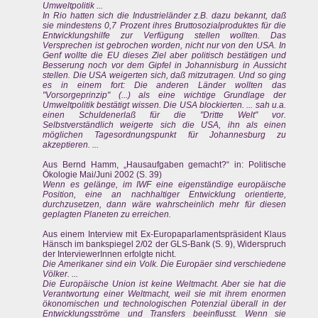
Umweltpolitik ...
In Rio hatten sich die Industrieländer z.B. dazu bekannt, daß
sie mindestens 0,7 Prozent ihres Bruttosozialproduktes für die
Entwicklungshilfe zur Verfügung stellen wollten. Das
Versprechen ist gebrochen worden, nicht nur von den USA. In
Genf wollte die EU dieses Ziel aber politisch bestätigen und
Besserung noch vor dem Gipfel in Johannisburg in Aussicht
stellen. Die USA weigerten sich, daß mitzutragen. Und so ging
es in einem fort: Die anderen Länder wollten das
"Vorsorgeprinzip" (...) als eine wichtige Grundlage der
Umweltpolitik bestätigt wissen. Die USA blockierten. ... sah u.a.
einen Schuldenerlaß für die "Dritte Welt" vor.
Selbstverständlich weigerte sich die USA, ihn als einen
möglichen Tagesordnungspunkt für Johannesburg zu
akzeptieren. ...
Aus Bernd Hamm, „Hausaufgaben gemacht?“ in: Politische
Ökologie Mai/Juni 2002 (S. 39)
Wenn es gelänge, im IWF eine eigenständige europäische
Position, eine an nachhaltiger Entwicklung orientierte,
durchzusetzen, dann wäre wahrscheinlich mehr für diesen
geplagten Planeten zu erreichen.
Aus einem Interview mit Ex-Europaparlamentspräsident Klaus
Hänsch im bankspiegel 2/02 der GLS-Bank (S. 9), Widerspruch
der InterviewerInnen erfolgte nicht.
Die Amerikaner sind ein Volk. Die Europäer sind verschiedene
Völker. ...
Die Europäische Union ist keine Weltmacht. Aber sie hat die
Verantwortung einer Weltmacht, weil sie mit ihrem enormen
ökonomischen und technologischen Potenzial überall in der
Entwicklungsströme und Transfers beeinflusst. Wenn sie