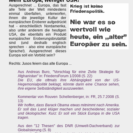
Mehr Europa, weniger USA!
Ausgerechnet ... Europa, das fast
alle Teile der Welt mindestens
einmal überfallen, unterworfen,
ihnen die jeweilige Kultur der
europäischen Eroberer aufgedrückt
hat - einschließlich Nordamerika,
also unter anderem die heutigen
USA, die ebenfalls ein Produkt
europäischer Eroberungsbrutalität
sind (und deshalb englisch
sprechen - also eine europäische
Sprache!). Ausgerechnet dieses
Europa soll ein Vorbild sein?
Rechts: Jusos feiern das alte Europa ...
Aus Andreas Buro, "Vorschlag für eine Zivile Strategie für
Afghanistan" in: FriedensForum 1/2008 (S. 22)
Die EU, die oftmals ihre Abhängigkeit von der US-
Hegemonialpolitik beklagt, könnte darin eine Chance sehen,
ihre eigene Selbständigkeit auszuweiten.
Kommentar von Rouven Schellenberger, in: FR, 25.7.2008 (S.
13)
Wir hoffen, dass Barack Obama etwas mitnimmt nach Amerika.
Er soll das Land klüger machen und bescheidener, sozialer
und ökologischer. Kurz: Er soll ein Stück Europa in die USA
tragen.
Aus den "12 Thesen" des DNR (Umwelt-Dachverband) zur
Globalisierung (S. 8)