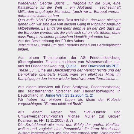
Wiederwahl George Bushs ... Tragödie für die USA, eine
Katastrophe für die Welt ... ein Alptraum ... sechseinhalt
Milliarden ungefragte Menschen (auch wir in Europa) werden
darunter zu leiden haben ...
Quo vadis USA? Gegen den Rest der Welt - das kann nicht gut
gehen udn wir sind alle von diesem Gang in Richtung Abgrund
Mitbetroffene. Es sit darum mehr denn je an der Zeit, dass wir
die Europäer werden, als die viele sich schon jetzt fühlen, ohne
dass Europa zu seiner politischen Identität gefunden hat. ...
Aus der Beschreibung der FR des Autors:
Jetzt müsse Europa um des Friedens willen ein Gegengewicht
bilden.
Aus einem Thesenpapier der AG Friedensforschung
(überregionaler Zusammenschluss von Wissenschaftler, u.a.
aus der Friedensbewegung),
Quelle ...
und
Download als PDF
These 53 ... Eine auf Durchsetzung der Menschrechte und der
Demokratie orientierte Politik wäre ein effektives Mittel im
Kampf gegen den immer wieder beschworenen Terrorismus ...
Aus einem Interview mit Peter Strutynski, Friedensratschlag
und selbsternannter Sprecher der Friedensbewegung in
Deutschland, in:
Junge Welt, 23.12.2004 (S. 2)
Wir haben vor einigen Tagen als Motto der Proteste
vorgeschlagen: "Europa pfeift auf Bush".
Aus einem Papier des SPD-"Linken" und
Umweltverbandsfunktionärs Michael Müller zur Großen
Koalition, in: FR, 11.11.2005 (S. 7)
Die Sozialdemokratie muss den Erfolg der großen Koalition
wollen und zugleich eine Perspektive für ihren historischen
Auftrag konkretisieren, wie sich das europäische Sozialmodell