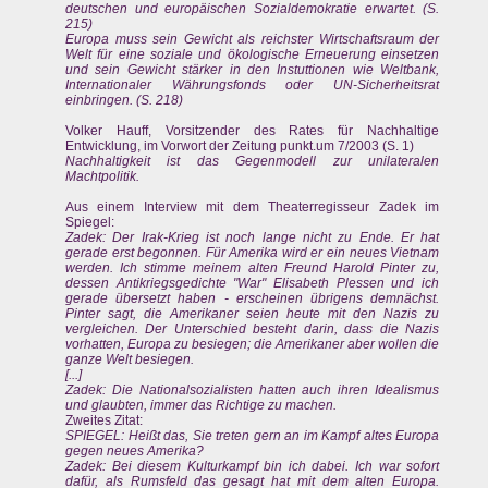
deutschen und europäischen Sozialdemokratie erwartet. (S.
215)
Europa muss sein Gewicht als reichster Wirtschaftsraum der
Welt für eine soziale und ökologische Erneuerung einsetzen
und sein Gewicht stärker in den Instuttionen wie Weltbank,
Internationaler Währungsfonds oder UN-Sicherheitsrat
einbringen. (S. 218)
Volker Hauff, Vorsitzender des Rates für Nachhaltige
Entwicklung, im Vorwort der Zeitung punkt.um 7/2003 (S. 1)
Nachhaltigkeit ist das Gegenmodell zur unilateralen
Machtpolitik.
Aus einem Interview mit dem Theaterregisseur Zadek im
Spiegel:
Zadek: Der Irak-Krieg ist noch lange nicht zu Ende. Er hat
gerade erst begonnen. Für Amerika wird er ein neues Vietnam
werden. Ich stimme meinem alten Freund Harold Pinter zu,
dessen Antikriegsgedichte "War" Elisabeth Plessen und ich
gerade übersetzt haben - erscheinen übrigens demnächst.
Pinter sagt, die Amerikaner seien heute mit den Nazis zu
vergleichen. Der Unterschied besteht darin, dass die Nazis
vorhatten, Europa zu besiegen; die Amerikaner aber wollen die
ganze Welt besiegen.
[...]
Zadek: Die Nationalsozialisten hatten auch ihren Idealismus
und glaubten, immer das Richtige zu machen.
Zweites Zitat:
SPIEGEL: Heißt das, Sie treten gern an im Kampf altes Europa
gegen neues Amerika?
Zadek: Bei diesem Kulturkampf bin ich dabei. Ich war sofort
dafür, als Rumsfeld das gesagt hat mit dem alten Europa.