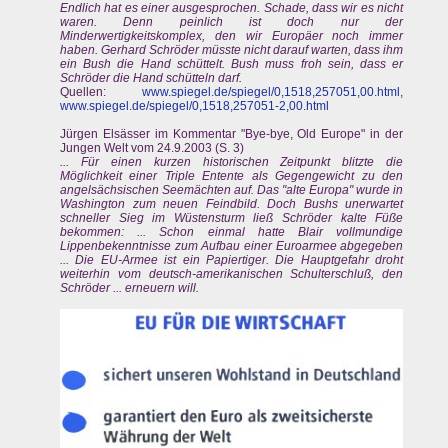
Endlich hat es einer ausgesprochen. Schade, dass wir es nicht
waren. Denn peinlich ist doch nur der
Minderwertigkeitskomplex, den wir Europäer noch immer
haben. Gerhard Schröder müsste nicht darauf warten, dass ihm
ein Bush die Hand schüttelt. Bush muss froh sein, dass er
Schröder die Hand schütteln darf.
Quellen:
www.spiegel.de/spiegel/0,1518,257051,00.html
,
www.spiegel.de/spiegel/0,1518,257051-2,00.html
Jürgen Elsässer im Kommentar "Bye-bye, Old Europe" in der
Jungen Welt vom 24.9.2003 (S. 3)
... Für einen kurzen historischen Zeitpunkt blitzte die
Möglichkeit einer Triple Entente als Gegengewicht zu den
angelsächsischen Seemächten auf. Das "alte Europa" wurde in
Washington zum neuen Feindbild. Doch Bushs unerwartet
schneller Sieg im Wüstensturm ließ Schröder kalte Füße
bekommen: ... Schon einmal hatte Blair vollmundige
Lippenbekenntnisse zum Aufbau einer Euroarmee abgegeben
... Die EU-Armee ist ein Papiertiger. Die Hauptgefahr droht
weiterhin vom deutsch-amerikanischen Schulterschluß, den
Schröder ... erneuern will.