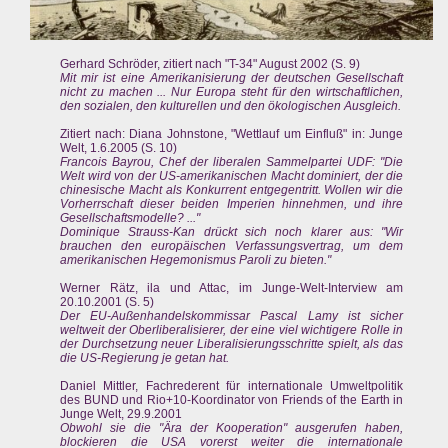
Gerhard Schröder, zitiert nach "T-34" August 2002 (S. 9)
Mit mir ist eine Amerikanisierung der deutschen Gesellschaft
nicht zu machen ... Nur Europa steht für den wirtschaftlichen,
den sozialen, den kulturellen und den ökologischen Ausgleich.
Zitiert nach: Diana Johnstone, "Wettlauf um Einfluß" in: Junge
Welt, 1.6.2005 (S. 10)
Francois Bayrou, Chef der liberalen Sammelpartei UDF: "Die
Welt wird von der US-amerikanischen Macht dominiert, der die
chinesische Macht als Konkurrent entgegentritt. Wollen wir die
Vorherrschaft dieser beiden Imperien hinnehmen, und ihre
Gesellschaftsmodelle? ..."
Dominique Strauss-Kan drückt sich noch klarer aus: "Wir
brauchen den europäischen Verfassungsvertrag, um dem
amerikanischen Hegemonismus Paroli zu bieten."
Werner Rätz, ila und Attac, im Junge-Welt-Interview am
20.10.2001 (S. 5)
Der EU-Außenhandelskommissar Pascal Lamy ist sicher
weltweit der Oberliberalisierer, der eine viel wichtigere Rolle in
der Durchsetzung neuer Liberalisierungsschritte spielt, als das
die US-Regierung je getan hat.
Daniel Mittler, Fachrederent für internationale Umweltpolitik
des BUND und Rio+10-Koordinator von Friends of the Earth in
Junge Welt, 29.9.2001
Obwohl sie die "Ära der Kooperation" ausgerufen haben,
blockieren die USA vorerst weiter die internationale