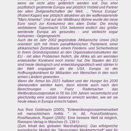
wenn sie nicht allzu gefährlich werden soll. Das eher
pazifistisch gestimmte Europa war plötzlich Vorbild und Partner
bei allen Zivilgesellschaften der Welt. ... "Venus Europa"
(Robert Kagan) war plötzlich attraktiver als der waffenstarrende
"Mars Amerika". Und auf der Weltfinanz-Bühne wurde der neue
Euro rasch zur Konkurrenz des alten Dollar. Die einzig
verbliebene Supermacht USA bekommt endlich das größer
werdende Europa als gesundes - und vielleicht sogar
heilsames - Gegengewicht.
Auch die im Jahr 2002 gegründete Afrikanische Union (AU)
orienteirt sich mit ihrem panafrikanischen Parlament, einer
afrikanischen Zentralbank, einem Friedens- und Sicherheitsrat
in ihrem Gründungsstatut an den Organisationsstrukturen der
EU - mit allen Problemen freilich, die Afrika als am wenisten
entwickelter Kontinent noch immer hat. Die Staaten der EU
sind heute ökologisch und entwicklungspolitisch weit stärker in
der Welt engageiert als die USA. Europa ist der
Hoffnungskontinent für Milliarden von Menschen in den noch
armen Ländern geworden. ...
Wenn die Armut bis 2015 halbiert und der Hunger bis 2030
überwunden werden kann, dann könnte auch nach den
Berechnungen von Franz Rademacher das
Weltbruttosozialprodukt in 50 bis 100 Jahren verzehnfacht und
gleichzeitig eine soziale balance erreicht werden, wie wir sie
heute etwas in Europa erreicht haben.
Aus Rosi Goldmann (2005), "Entewicklungszusammenarbeit
mit menschlichem Antlitz " in: Alt, Franz/Goldmann,
Rosi/Neudeck, Rupert (2005): Eine bessere Welt ist möglich,
Riemann-Verlag in München (S. 139 f.)
(Zum Inhalt des globalen Marshallplans):
Das erfolgreiche
europäische Modell der "ökosozialen Marktwirtschaft" wird für