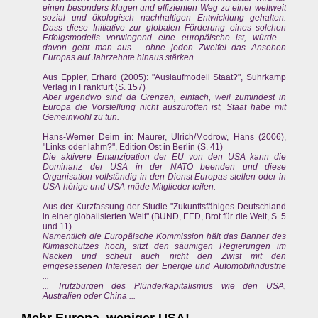
einen besonders klugen und effizienten Weg zu einer weltweit
sozial und ökologisch nachhaltigen Entwicklung gehalten.
Dass diese Initiative zur globalen Förderung eines solchen
Erfolgsmodells vorwiegend eine europäische ist, würde -
davon geht man aus - ohne jeden Zweifel das Ansehen
Europas auf Jahrzehnte hinaus stärken.
Aus Eppler, Erhard (2005): "Auslaufmodell Staat?", Suhrkamp
Verlag in Frankfurt (S. 157)
Aber irgendwo sind da Grenzen, einfach, weil zumindest in
Europa die Vorstellung nicht auszurotten ist, Staat habe mit
Gemeinwohl zu tun.
Hans-Werner Deim in: Maurer, Ulrich/Modrow, Hans (2006),
"Links oder lahm?", Edition Ost in Berlin (S. 41)
Die aktivere Emanzipation der EU von den USA kann die
Dominanz der USA in der NATO beenden und diese
Organisation vollständig in den Dienst Europas stellen oder in
USA-hörige und USA-müde Mitglieder teilen.
Aus der Kurzfassung der Studie "Zukunftsfähiges Deutschland
in einer globalisierten Welt" (BUND, EED, Brot für die Welt, S. 5
und 11)
Namentlich die Europäische Kommission hält das Banner des
Klimaschutzes hoch, sitzt den säumigen Regierungen im
Nacken und scheut auch nicht den Zwist mit den
eingesessenen Interesen der Energie und Automobilindustrie
...
... Trutzburgen des Plünderkapitalismus wie den USA,
Australien oder China ...