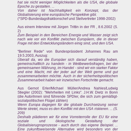
hat sie nicht weniger Möglichkeiten als die USA, die globale
Epoche zu gestalten. ...
Von daher ist Nachhaltigkeit ein Konzept, das der
Globalisierung eine europäische Perspektive gibt.
(*SPD-Bundestagsfraktionschef und Stellvertreter 1998-2002)
Aus einem Interview mit Jürgen Trittin in der FR , 8.6.2002 (S.
2)
Zum Beispiel in den Bereichen Energie und Wasser zeigt sich
nach wie vor ein Konflikt zwischen Europäern, die in dieser
Frage mit den Entwicklungsländern einig sind, und den USA.
"Berliner Rede" von Bundespräsident Johannes Rau am
19.5.2003, Auszug:
Überall da, wo die Europäer sich darauf verständig haben,
gemeinschaftlich zu handeln - in Wettbewerbsfragen, bei der
gemeinsamen Währung, im Handel - sind wir ein starker Faktor
und eine Macht, mit der jeder auf der Welt gerne und gut
zusammenarbeiten möchte. Auch in der sicherheitspolitischen
Zusammenarbeit haben wir inzwischen Fortschritte gemacht.
Aus Gernot Erler/Michael Müller/Andrea Nahles/Ludwig
Stiegler (2002): "Mehrheiten mit Links". J.H.W. Dietz in Bonn
(die AutorInnen sind führende SPDler, die sich zum gemäßigt-
sozialpolitischen Flügel zählen)
Wenn Europa dagegen für die globale Durchsetzung seiner
Werte stretet, muss es den Konflikt mit den USA riskieren. ... (S.
209)
Deshalb plädieren wir für eine Vorreiterrolle der EU für eine
soziale und ökologische Gestaltung der
Globalisierugnsprozesse - auch durch das eigene Beispiel. ...
Eine zukunftsweisende Alternative wird besonders von der