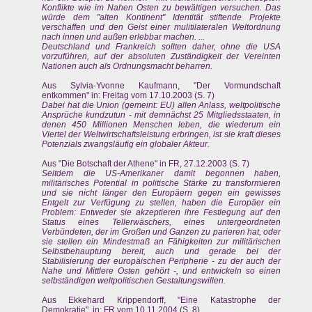
Konflikte wie im Nahen Osten zu bewältigen versuchen. Das
würde dem "alten Kontinent" Identität stiftende Projekte
verschaffen und den Geist einer mulitilateralen Weltordnung
nach innen und außen erlebbar machen. ...
Deutschland und Frankreich sollten daher, ohne die USA
vorzuführen, auf der absoluten Zuständigkeit der Vereinten
Nationen auch als Ordnungsmacht beharren.
Aus Sylvia-Yvonne Kaufmann, "Der Vormundschaft
entkommen" in: Freitag vom 17.10.2003 (S. 7)
Dabei hat die Union (gemeint: EU) allen Anlass, weltpolitische
Ansprüche kundzutun - mit demnächst 25 Mitgliedsstaaten, in
denen 450 Millionen Menschen leben, die wiederum ein
Viertel der Weltwirtschaftsleistung erbringen, ist sie kraft dieses
Potenzials zwangsläufig ein globaler Akteur.
Aus "Die Botschaft der Athene" in FR, 27.12.2003 (S. 7)
Seitdem die US-Amerikaner damit begonnen haben,
militärisches Potential in politische Stärke zu transformieren
und sie nicht länger den Europäern gegen ein gewisses
Entgelt zur Verfügung zu stellen, haben die Europäer ein
Problem: Entweder sie akzeptieren ihre Festlegung auf den
Status eines Tellerwäschers, eines untergeordneten
Verbündeten, der im Großen und Ganzen zu parieren hat, oder
sie stellen ein Mindestmaß an Fähigkeiten zur militärischen
Selbstbehauptung bereit, auch und gerade bei der
Stabilisierung der europäischen Peripherie - zu der auch der
Nahe und Mittlere Osten gehört -, und entwickeln so einen
selbständigen weltpolitischen Gestaltungswillen.
Aus Ekkehard Krippendorff, "Eine Katastrophe der
Demokratie", in: FR vom 10.11.2004 (S. 8)