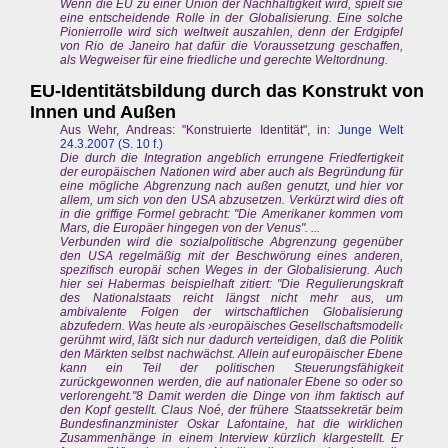
Wenn die EU zu einer Union der Nachhaltigkeit wird, spielt sie
eine entscheidende Rolle in der Globalisierung. Eine solche
Pionierrolle wird sich weltweit auszahlen, denn der Erdgipfel
von Rio de Janeiro hat dafür die Voraussetzung geschaffen,
als Wegweiser für eine friedliche und gerechte Weltordnung.
EU-Identitätsbildung durch das Konstrukt von
Innen und Außen
Aus Wehr, Andreas: "Konstruierte Identität", in:
Junge Welt
24.3.2007 (S. 10 f.)
Die durch die Integration angeblich errungene Friedfertigkeit
der europäischen Nationen wird aber auch als Begründung für
eine mögliche Abgrenzung nach außen genutzt, und hier vor
allem, um sich von den USA abzusetzen. Verkürzt wird dies oft
in die griffige Formel gebracht: "Die Amerikaner kommen vom
Mars, die Europäer hingegen von der Venus". ...
Verbunden wird die sozialpolitische Abgrenzung gegenüber
den USA regelmäßig mit der Beschwörung eines anderen,
spezifisch europäi schen Weges in der Globalisierung. Auch
hier sei Habermas beispielhaft zitiert: "Die Regulierungskraft
des Nationalstaats reicht längst nicht mehr aus, um
ambivalente Folgen der wirtschaftlichen Globalisierung
abzufedern. Was heute als ›europäisches Gesellschaftsmodell‹
gerühmt wird, läßt sich nur dadurch verteidigen, daß die Politik
den Märkten selbst nachwächst. Allein auf europäischer Ebene
kann ein Teil der politischen Steuerungsfähigkeit
zurückgewonnen werden, die auf nationaler Ebene so oder so
verlorengeht."8 Damit werden die Dinge von ihm faktisch auf
den Kopf gestellt. Claus Noé, der frühere Staatssekretär beim
Bundesfinanzminister Oskar Lafontaine, hat die wirklichen
Zusammenhänge in einem Interview kürzlich klargestellt. Er