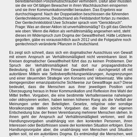
bereitstehenden Polizeihubschrauber verhindern. Dafür aber mussten
sie die vor Ort tätigen Bewacher in ihren Wachhäuschen einsperren
und sie ihrer Kommunikationsmittel berauben. Das Ergebnis war
durchschlagend: Nach der Doppelaktion beschlossen die führenden
Gentechnikkonzerne, Deutschland als Feldstandort fortan zu meiden.
Der Gentechniklobbist Uwe Schrader sprach vom "Genickbruch".
Frage: Was an dieser Aktion ist unverhältnismäßig? Es gilt das Gleiche
wie oben: Wenn die Aktion als verhältnismäßig angesehen wird, steht
dieses im Widerspruch zum Dogma der Gewaltfreiheit. Hätte Letzteres
gegolten, gäbe es voraussichtlich auch 2012 und die Folgejahre noch
gentechnisch veränderte Pflanzen in Deutschland.
Es zeigt sich schnell, dass sich ein dogmatischer Ausschluss von Gewalt
mit einem Anspruch an Verhältnismäßigkeit nicht vereinbaren lässt. In
Kreisen dogmatischer Gewaltfreiheit führt das zu keinen Problemen. Der
Spruch der Verhältnismäßigkeit hat dort nur propagandistische
Bedeutung. Es gilt das Primat der Gewaltfreiheit - durchgesetzt oft mit
autoritären Mitteln wie Selbstverpflichtungserklärungen, Ausgrenzungen
und einer steuernden Strategie von Konsens und Vetoeinsatz. Wie sähe
demgegenüber emanzipatorische Sichtweise zur Gewaltfrage aus? Diese
bedeutet, dass die Menschen aus ihrer jeweiligen Position und
Überzeugung heraus in freier Kommunikation und Reflexion ihre Wahl der
Mittel treffen. Vorgaben, die eine bestimmte Verhaltensweise nahelegen
oder oktroyieren wollen, haben keinen höheren Rang als die Vielfalt der
Meinungen unter den Beteiligten. Gesetze, religiöse oder sonstige
Moralkonzepte stellen solche Vorgaben dar, die über der eigenen
Entscheidung bzw. der freien Vereinbarung mehrerer Menschen stehen. In
ihnen geht der Anspruch auf Verhältnismäßigkeit verloren, weil die
Handlungsvorgaben unabhängig von den konkreten Personen, ihren
Interessen oder Bedürfnissen sowie der konkreten Situation erfolgen. Eine
Handlungsvorgabe aber, die unabhängig von Menschen und Situation
gelten soll, ist ein autoritäres Dogma. Es entmündigt die Menschen, weil