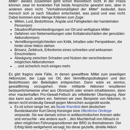
Mittel
". Beides zusammen geht schon theoretisch nicht. In der Praxis
können zwar im konkreten Fall beide Ansprüche gewahrt sein, aber in
anderen eben nicht. "
Verhältnismäßigkeit der Mittel
" bedeutet, dass
mensch sich je nach Situation entscheidet, was passt und was nicht.
Dabei kommen eine Menge Kriterien zum Zuge:
Willen, Lust, Bedürfnisse, Ängste und Fähigkeiten der handelnden
Person(en)
Situation/Rahmenbedingungen vor Ort und verfügbare Mittel
Gefahren von Nebenwirkungen oder Kollateralschäden der genutzten
Aktionsform(en)
Vermittlungsmöglichkeiten von Kritik, Inhalten oder Perspektiven, die
hinter einer Aktion stehen
Brisanz, Zeitdruck, Erfordernis eines schnellen und wirksamen
Einschreitens
Abwägung zwischen Schaden und Nutzen der verschiedenen
möglichen Aktionsformen
... und sicherlich noch einiges mehr.
Es gibt fraglos viele Fälle, in denen gewaltfreie Mittel zum jeweiligen
Aktionsziel, der Lage vor Ort, den Vermittlungsstrategien und den
Bedürfnissen der Beteiligten entsprechen. Dann wäre es sinnlos,
gewaltförmig vorzugehen. Viele militante Aktionen resultieren
bedauerlicherweise eher aus Ohnmacht oder einem inhaltsleeren, dann
eher mackerhaften Pro-Gewalt-Fetisch als reflektierter Überlegung. Aber
das kann auch anders ein. Nehmen wir zwei Beispiele von Aktionen, in
denen recht eindeutig Gewalt gegen Menschen ausgeübt wurde.
Es ist schon lange her, als
Beate Klarsfeld
dem deutschen
Bundeskanzler Kurt Georg Kiesinger eine
öffentliche Ohrfeige
verpasste. Sie war damals schon in antifaschistischen Kreisen aktiv
und versuchte - wie andere auch -, den Machterhalt von Altnazis in
allen möglichen Führungspositionen der BRD zu thematisieren. Der
Erfolg blieb weitgehend versagt, bis diese gezielte, direkte Aktion