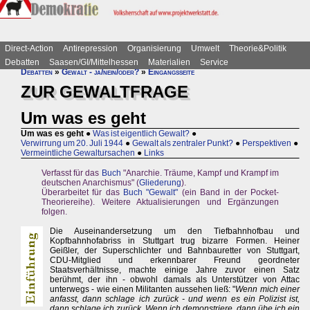
Direct-Action
Antirepression
Organisierung
Umwelt
Theorie&Politik
Debatten
Saasen/GI/Mittelhessen
Materialien
Service
Debatten
»
Gewalt - ja/nein/oder?
»
Eingangsseite
ZUR GEWALTFRAGE
Um was es geht
Um was es geht
●
Was ist eigentlich Gewalt?
●
Verwirrung um 20. Juli 1944
●
Gewalt als zentraler Punkt?
●
Perspektiven
●
Vermeintliche Gewaltursachen
●
Links
Verfasst für das
Buch
"Anarchie. Träume, Kampf und Krampf im
deutschen Anarchismus" (
Gliederung
).
Überarbeitet für das
Buch "Gewalt"
(ein Band in der Pocket-
Theoriereihe). Weitere Aktualisierungen und Ergänzungen
folgen.
Die Auseinandersetzung um den Tiefbahnhofbau und
Kopfbahnhofabriss in Stuttgart trug bizarre Formen. Heiner
Geißler, der Superschlichter und Bahnbauretter von Stuttgart,
CDU-Mitglied und erkennbarer Freund geordneter
Staatsverhältnisse, machte einige Jahre zuvor einen Satz
berühmt, der ihn - obwohl damals als Unterstützer von Attac
unterwegs - wie einen Militanten aussehen ließ: "
Wenn mich einer
anfasst, dann schlage ich zurück - und wenn es ein Polizist ist,
dann schlage ich zurück. Wenn ich demonstriere, dann übe ich ein