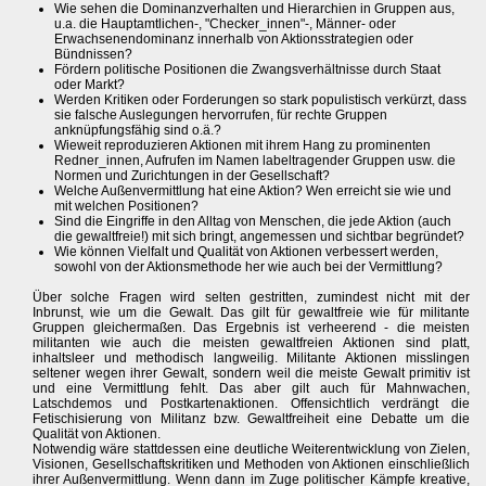
Wie sehen die Dominanzverhalten und Hierarchien in Gruppen aus,
u.a. die Hauptamtlichen-, "Checker_innen"-, Männer- oder
Erwachsenendominanz innerhalb von Aktionsstrategien oder
Bündnissen?
Fördern politische Positionen die Zwangsverhältnisse durch Staat
oder Markt?
Werden Kritiken oder Forderungen so stark populistisch verkürzt, dass
sie falsche Auslegungen hervorrufen, für rechte Gruppen
anknüpfungsfähig sind o.ä.?
Wieweit reproduzieren Aktionen mit ihrem Hang zu prominenten
Redner_innen, Aufrufen im Namen labeltragender Gruppen usw. die
Normen und Zurichtungen in der Gesellschaft?
Welche Außenvermittlung hat eine Aktion? Wen erreicht sie wie und
mit welchen Positionen?
Sind die Eingriffe in den Alltag von Menschen, die jede Aktion (auch
die gewaltfreie!) mit sich bringt, angemessen und sichtbar begründet?
Wie können Vielfalt und Qualität von Aktionen verbessert werden,
sowohl von der Aktionsmethode her wie auch bei der Vermittlung?
Über solche Fragen wird selten gestritten, zumindest nicht mit der
Inbrunst, wie um die Gewalt. Das gilt für gewaltfreie wie für militante
Gruppen gleichermaßen. Das Ergebnis ist verheerend - die meisten
militanten wie auch die meisten gewaltfreien Aktionen sind platt,
inhaltsleer und methodisch langweilig. Militante Aktionen misslingen
seltener wegen ihrer Gewalt, sondern weil die meiste Gewalt primitiv ist
und eine Vermittlung fehlt. Das aber gilt auch für Mahnwachen,
Latschdemos und Postkartenaktionen. Offensichtlich verdrängt die
Fetischisierung von Militanz bzw. Gewaltfreiheit eine Debatte um die
Qualität von Aktionen.
Notwendig wäre stattdessen eine deutliche Weiterentwicklung von Zielen,
Visionen, Gesellschaftskritiken und Methoden von Aktionen einschließlich
ihrer Außenvermittlung. Wenn dann im Zuge politischer Kämpfe kreative,