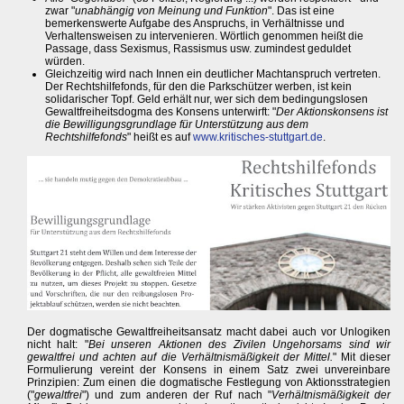
zwar "
unabhängig von Meinung und Funktion
". Das ist eine
bemerkenswerte Aufgabe des Anspruchs, in Verhältnisse und
Verhaltensweisen zu intervenieren. Wörtlich genommen heißt die
Passage, dass Sexismus, Rassismus usw. zumindest geduldet
würden.
Gleichzeitig wird nach Innen ein deutlicher Machtanspruch vertreten.
Der Rechtshilfefonds, für den die Parkschützer werben, ist kein
solidarischer Topf. Geld erhält nur, wer sich dem bedingungslosen
Gewaltfreiheitsdogma des Konsens unterwirft: "
Der Aktionskonsens ist
die Bewilligungsgrundlage für Unterstützung aus dem
Rechtshilfefonds
" heißt es auf
www.kritisches-stuttgart.de
.
Der dogmatische Gewaltfreiheitsansatz macht dabei auch vor Unlogiken
nicht halt: "
Bei unseren Aktionen des Zivilen Ungehorsams sind wir
gewaltfrei und achten auf die Verhältnismäßigkeit der Mittel.
" Mit dieser
Formulierung vereint der Konsens in einem Satz zwei unvereinbare
Prinzipien: Zum einen die dogmatische Festlegung von Aktionsstrategien
("
gewaltfrei
") und zum anderen der Ruf nach "
Verhältnismäßigkeit der