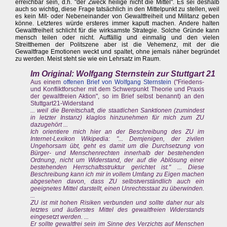
erreichbar sein, d.h. "der Zweck heilige nicht die Mittel". Es sei deshalb
auch so wichtig, diese Frage tatsächlich in den Mittelpunkt zu stellen, weil
es kein Mit- oder Nebeneinander von Gewaltfreiheit und Militanz geben
könne. Letzteres würde ersteres immer kaputt machen. Andere halten
Gewaltfreiheit schlicht für die wirksamste Strategie. Solche Gründe kann
mensch teilen oder nicht. Auffällig und einmalig und den vielen
Streitthemen der Politszene aber ist die Vehemenz, mit der die
Gewaltfrage Emotionen weckt und spaltet, ohne jemals näher begründet
zu werden. Meist steht sie wie ein Lehrsatz im Raum.
Im Original: Wolfgang Sternstein zur Stuttgart 21
Aus einem
offenen Brief von Wolfgang Sternstein
("Friedens-
und Konfliktforscher mit dem Schwerpunkt Theorie und Praxis
der gewaltfreien Aktion", so im Brief selbst benannt) an den
Stuttgart21-Widerstand
... weil die Bereitschaft, die staatlichen Sanktionen (zumindest
in letzter Instanz) klaglos hinzunehmen für mich zum ZU
dazugehört ...
Ich orientiere mich hier an der Beschreibung des ZU im
Internet-Lexikon Wikipedia: "... Demjenigen, der zivilen
Ungehorsam übt, geht es damit um die Durchsetzung von
Bürger- und Menschenrechten innerhalb der bestehenden
Ordnung, nicht um Widerstand, der auf die Ablösung einer
bestehenden Herrschaftsstruktur gerichtet ist." ... Diese
Beschreibung kann ich mir in vollem Umfang zu Eigen machen
abgesehen davon, dass ZU selbstverständlich auch ein
geeignetes Mittel darstellt, einen Unrechtsstaat zu überwinden.
...
ZU ist mit hohen Risiken verbunden und sollte daher nur als
letztes und äußerstes Mittel des gewaltfreien Widerstands
eingesetzt werden. ...
Er sollte gewaltfrei sein im Sinne des Verzichts auf Menschen