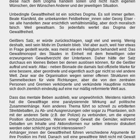
diese nach dem Dogma handeln sollen und nicht nach eigenen
Wünschen, den Wünschen Anderer und der jeweiligen Situation.
Unbedingte Gewaltfreiheit ist ein solches Dogma. Es soll immer gelten.
Beate Klarsfeld, die unbekannten Feldbefreier_innen oder Georg Elser -
sie alle handelten zwar ersichtlich verhältnismäßig, aber doch moralisch
falsch. Weil gewaltsam. So jedenfalls wertet das Dogma der
Gewaltfreiheit.
Geißlers Satz, er würde zurückschlagen, sagt viel und wenig. Wenig
deshalb, weil sein Motiv im Dunkeln blieb. Viel aber auch, weil hier etwas
in Frage gestellt wurde, was meist wie ein Heiligtum behandelt wird: Das
Gewaltmonopol des Staates in Einheit mit dem freiwilligen oder
erzwungenen Gewaltverzicht der Untertanen. Daher hätte der Satz
durchaus ein kleines Beben bei denen auslösen können, für die Geißler
auftrat und warb: Attac - neben Bionade die damals fast offizielle Marke für
eine bessere, aber geordnete und eigentlich auch gar nicht so viel andere
Welt. Zwar war die Organisation wegen seiner offenen Strukturen ein
Sammelbecken für viele Richtungen, aber die von den zentralen
Personen und Gremien verkörperte und verkündete Hauptlinie richtete
sich doch ziemlich eindeutig auf eine nur mäßig reformierte Welt aus.
Dass das mentale Beben ausblieb, war ungewöhnlich. Meistens nämlich
hat die Gewaltfrage eine paralysierende Wirkung auf politische
Zusammenhänge. Kein anderes Thema führt so schnell zu erbitterten
Streitdebatten, zu Ab- und Ausgrenzungen oder sogar zu Phantasien, sich
mit der anderen Seite (z.B. der Polizei) zu verbünden, um die eigene
Position durchzusetzen. Warum erregt Gewalt die Gemüter, während
Debatten um Inhalte und Aktionsformen nur selten intensiv diskutiert
werden oder schlicht gar nicht interessieren?
Anhänger_innen der Gewaltfreiheit führen verschiedene Argumente für
ihre Position ins Feld. Danach soll eine gewaltfreie Welt nicht mit Gewalt