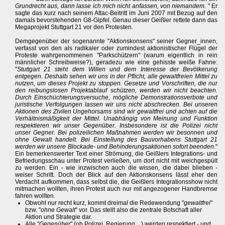
Grundrecht aus, dann lasse ich mich nicht anfassen, von niemandem.
" Er
sagte das kurz nach seinem Attac-Beitritt im Juni 2007 mit Bezug auf den
damals bevorstehenden G8-Gipfel. Genau dieser Geißler rettete dann das
Megaprojekt Stuttgart 21 vor den Protesten.
Demgegenüber der sogenannte "Aktionskonsens" seiner Gegner_innen,
verfasst von den als radikaler oder zumindest aktionistischer Flügel der
Proteste wahrgenommenen "Parkschützern" (warum eigentlich in rein
männlicher Schreibweise?), geradezu wie eine gehisste weiße Fahne:
"
Stuttgart 21 steht dem Willen und dem Interesse der Bevölkerung
entgegen. Deshalb sehen wir uns in der Pflicht, alle gewaltfreien Mittel zu
nutzen, um dieses Projekt zu stoppen. Gesetze und Vorschriften, die nur
den reibungslosen Projektablauf schützen, werden wir nicht beachten.
Durch Einschüchterungsversuche, mögliche Demonstrationsverbote und
juristische Verfolgungen lassen wir uns nicht abschrecken. Bei unseren
Aktionen des Zivilen Ungehorsams sind wir gewaltfrei und achten auf die
Verhältnismäßigkeit der Mittel. Unabhängig von Meinung und Funktion
respektieren wir unser Gegenüber. Insbesondere ist die Polizei nicht
unser Gegner. Bei polizeilichen Maßnahmen werden wir besonnen und
ohne Gewalt handelt. Bei Einstellung des Bauvorhabens Stuttgart 21
werden wir unsere Blockade- und Behinderungsaktionen sofort beenden.
"
Ein bemerkenswerter Text einer Strömung, die Geißlers Integrations- und
Befriedungsschau unter Protest verließen, um dort nicht mit weichgespült
zu werden. Ein - wie inzwischen auch die wissen, die dabei blieben -
weiser Schritt. Doch der Blick auf den Aktionskonsens lässt eher den
Verdacht aufkommen, dass selbst die, die Geißlers Integrationsshow nicht
mitmachen wollten, ihren Protest auch nur mit angezogener Handbremse
fahren wollten.
Obwohl nur recht kurz, kommt dreimal die Redewendung "
gewaltfrei
"
bzw. "
ohne Gewalt
" vor. Das stellt also die zentrale Botschaft aller
Aktion und Strategie dar.
Alle "
Gegenüber
" (ob Polizei, Regierung ...) werden respektiert - und