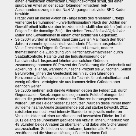
einen erheblichen öffentlichen Erregungskorridor schuf, der einen
spürbaren Anteil an der später folgenden kritischen Teil-
Auseinandersetzung mit der Nazi-Vergangenheit vieler BRD-Kader
bewirkte.
Frage: Was an dieser Aktion ist - angesichts des fehlenden Erfolgs
vorheriger Bemühungen - unverhältnismäßig? Nach der Doktrin der
Gewaltfreiheit hätte sie aber trotzdem nicht stattfinden dürfen (mit allen
Folgen für die damalige Zeit). Hier stehen "
Verhältnismäßigkeit der
Mittel
" und Gewaltfreiheit in einem offensichtlichen Gegensatz.
Seit 2004 wurden in Deutschland zum zweiten Mal (nach den 90er
Jahren) vermehrt gentechnisch veränderte Pflanzen ausgebracht.
Viele fürchteten Folgen für Gesundheit und Umwelt, andere
thematisierten die Zuspitzung von Herrschaftsverhältnissen durch
Saatgutkontrolle, Patente und die Industrialisierung der
Landwirtschaft. Insgesamt lehnten aus solchen Gründen
zusammengenommen 80 Prozent der Bevölkerung die Gentechnik auf
Acker und Teller ab, während nur sechs Prozent sie wünschten. Selbst
Befürworter_innen der Gentechnik bis hin zu den führenden
Konzernen a la Monsanto hielten die Technik für unkontrollierbar und
wenig nützlich - verfolgten sie aus kommerziellen Gründen aber
dennoch weiter.
Seit 2005 mehrten sich direkte Aktionen gegen die Felder, z.B. durch
Gegensaaten, Besetzungen und sogenannte Feldbefreiungen, bei
denen die gentechnisch veränderten Pflanzen herausgerissen
wurden. Um die Felder besser zu schützen, wurden diese immer mehr
auf gemeinsame Areale zusammengelegt und stärker bewacht. 2011
existierten nur noch zwei intensiv Standorte mit jeweils mehreren
Versuchsfelder auf einer umzäunten und bewachten Fläche. Im Juli
2011 gelang es unbekannt gebliebenen Aktivist_innen, innerhalb von
48 Stunden beide Anlagen zu überfallen und dabei alle Sicherungen
auszuschalten. So blieben sie unerkannt, konnten alle Felder
zerstören und die Alarmauslösung z.B. der in einem Fall