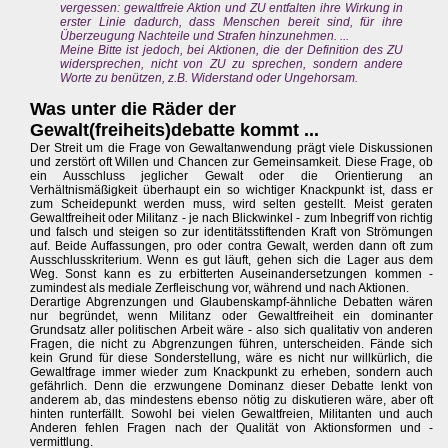
vergessen: gewaltfreie Aktion und ZU entfalten ihre Wirkung in
erster Linie dadurch, dass Menschen bereit sind, für ihre
Überzeugung Nachteile und Strafen hinzunehmen. ...
Meine Bitte ist jedoch, bei Aktionen, die der Definition des ZU
widersprechen, nicht von ZU zu sprechen, sondern andere
Worte zu benützen, z.B. Widerstand oder Ungehorsam.
Was unter die Räder der
Gewalt(freiheits)debatte kommt ...
Der Streit um die Frage von Gewaltanwendung prägt viele Diskussionen
und zerstört oft Willen und Chancen zur Gemeinsamkeit. Diese Frage, ob
ein Ausschluss jeglicher Gewalt oder die Orientierung an
Verhältnismäßigkeit überhaupt ein so wichtiger Knackpunkt ist, dass er
zum Scheidepunkt werden muss, wird selten gestellt. Meist geraten
Gewaltfreiheit oder Militanz - je nach Blickwinkel - zum Inbegriff von richtig
und falsch und steigen so zur identitätsstiftenden Kraft von Strömungen
auf. Beide Auffassungen, pro oder contra Gewalt, werden dann oft zum
Ausschlusskriterium. Wenn es gut läuft, gehen sich die Lager aus dem
Weg. Sonst kann es zu erbitterten Auseinandersetzungen kommen -
zumindest als mediale Zerfleischung vor, während und nach Aktionen.
Derartige Abgrenzungen und Glaubenskampf-ähnliche Debatten wären
nur begründet, wenn Militanz oder Gewaltfreiheit ein dominanter
Grundsatz aller politischen Arbeit wäre - also sich qualitativ von anderen
Fragen, die nicht zu Abgrenzungen führen, unterscheiden. Fände sich
kein Grund für diese Sonderstellung, wäre es nicht nur willkürlich, die
Gewaltfrage immer wieder zum Knackpunkt zu erheben, sondern auch
gefährlich. Denn die erzwungene Dominanz dieser Debatte lenkt von
anderem ab, das mindestens ebenso nötig zu diskutieren wäre, aber oft
hinten runterfällt. Sowohl bei vielen Gewaltfreien, Militanten und auch
Anderen fehlen Fragen nach der Qualität von Aktionsformen und -
vermittlung.