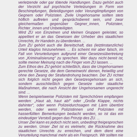
verletzende oder gar tötende Handlungen. Dazu gehört auch
der Verzicht auf psychische Verletzungen in Form von
Beschimpfungen, Beleidigungen oder Verunglimpfungen von
Gegnern oder Polizisten. Zivile Ungehorsame sollten stets
höflich auftreten und gesprächsbereit sein, und zwar
gleichermaßen gegenüber Gegner_innen, Polizisten,
Richter_innen und Unbeteiligten.
Wird ZU von Einzelnen und kleinen Gruppen geleistet, so
appelliert er an das Gewissen der Urheber des staatlichen
Unrechts, ihr Handeln zu überdenken. ...
Zum ZU gehört auch die Bereitschaft, das (letztinstanzliche)
Urteil klaglos hinzunehmen. ... Es scheint mir aber falsch, im
Fall von Verurteilungen aufgrund einer Gesetzesübertretung
von „Kriminalisierung“ zu sprechen. Wer dazu nicht bereit ist,
sollte meiner Meinung nach die Finger vom ZU lassen. ...
Zum Ethos des ZU gehört schließlich, dass die Ungehorsamen
gerechte Gesetze, die dem Gemeinwohl dienen, freiwillig und
ohne den Zwang der Strafandrohung beachten. Der ZU richtet
sich folglich nicht gegen den Gesetzesgehorsam an sich,
sondern ausschließlich gegen Gesetze oder staatliche
Maßnahmen, die nach Ansicht der Ungehorsamen ungerecht
sind. ...
Wenn beispielsweise Polizisten mit Sprechchören empfangen
werden: „Haut ab, haut ab!“ oder „Große Klappe, nichts
dahinter“, oder wenn Polizeidurchsagen mit Lärm übertönt
werden, oder wenn Polizistinnen und Polizisten mit
hasserfüllten Bemerkungen bedacht werden, so ist das ein
eindeutiger Verstoß gegen das Prinzip des ZU. ...
Unser Ziel kann es jedoch nicht sein, unbedingt freigesprochen
zu werden. Unser Ziel ist es vielmehr, die Rücknahme des
staatlichen Unrechts zu erreichen, und dem dient eine
Verurteilung manchmal mehr als ein Freispruch. Wir sollten nie