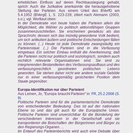
erheblichen Einfluss auf deren Rechtsauslegung gehabt,
sprich: Auch die Jurikative anerkannte die herausgehobene
Stellung der Parteien. Aus einem Urteil des BVerfG am
5.4.1952 (BVergE 1, S. 223-228; zitiert nach Alemann (2003,
s.o.), vgl. Wortlaut oben:
In der Demokratie von heute haben die Parteien allein die
Möglichkeit, die Wähler zu politisch aktionsfähigen Gruppen
zusammenzuschließen. Sie erscheinen geradezu als das
Sprachrohr, dessen sich das mündig gewordene Volk bedient,
um sich aritkuliert äußern und politische Entscheidungen fällen
zu können. (...) Heute ist jede Demokratie zwangsläufig ein
Parteienstaat. (...) Die Parteien sind in die Verfassung
eingebaut. Ein solcher Einbau enthält die Anerkennung, daß
die Parteien nicht nur politisch und soziologisch, sondern auch
rechtlich relevante Organisationen sind. Sie sind zu
integrierenden Bestandteilen des Verfassungsaufbaus und des
verfassungsrechtlich geordneten politischen Lebens
geworden. Sie stehen daher nicht wie andere soziale Gebilde
nur in einer verfassungsmäßig gesicherten Position dem
Staate gegenüber.
Europa-Identifikation nur über Parteien!
Aus Leinen, Jo, "Europa braucht Parteien" in:
FR, 25.2.2006 (S.
9)
Politische Parteien sind für die parlamentarische Demokratie
von entscheidender Bedeutung. Das ist auf der nationalen
Ebene so und das gilt auch für die Europäische Union.
Politische Parteien sind unverzichtbar für die Bündelung der
verschiedenen Interessen in der Gesellschaft und sie
transportieren die Botschaften der Bürgerinnen und Bürger zu
den Regierungs-Organen. ...
Im Entwurf des Parteienberichts wird auch eine Debatte über