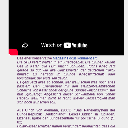
Das eher konservative
Magazin Focus kommentiert
:
Die SPD liefert Waffen in ein Kriegsgebiet. Die Grünen kaufen
Gas in Katar. Die FDP macht Schulden. Putins Krieg rafft
gerade so gut wie alle Gewissheiten der deutschen Politik
hinweg. Es herrscht im Grunde Kriegswirtschaft, oder
vorsichtiger: der erste Teil davon.
Es geht jetzt alles so schnell, wer weiß schon was noch alles
passiert. Den Energiedeal mit den steinzeit-islamitischen
Scheichs von Katar findet der grüne Bundeswirtschaftsminister
nun „großartig“. Angesichts dieser Schwärmerei von Robert
Habeck weiß man nicht so recht, wieviel Grossartigkeit man
sich noch wünschen soll.
Aus Ulrich von Alemann, (2003), "Das Parteiensystem der
Bundesrepublik Deutschland", Leske+Budrich in Opladen,
Lizenzausgabe der Bundeszentrale für politische Bildung (S.
82)
Politikwissenschaftler haben verwundert beobachtet, dass die