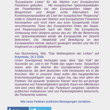
"Europäische Listen" für die Wahlen zum Europäischen
Parlament gefordert. ... Mit europäischen Spitzenkandidaten
der Parteifamilien vor den Europawahlen hätten die
Bürgerinnen und Bürger echte Alternativen. Der
Kommissionspräsident als Chef der europäischen "Regierung"
sollte in Zukunft aus den Wahlen zum Europäischen Parlament
hervorgehen und nicht mehr aus einer Kungelrunde hinter
verschlossenen Türen des Europäischen Rates der Staats-
und Regierungschefs nach der Wahl. Die Europäische
Verfassung sieht übrigens genau das vor. Mit der Benennung
von Spitzenkandidaten würde die Europapolitik ein Gesicht
bekommen. Die Attraktivität und Beteiligung an den
Europawahlen könnte dadurch gesteigert werden und die EU
insgesamt an Legitimität gewinnen.
Aus Buchenberg, Wal, "Das Wahlergebnis der Linken" auf
Indymedia, 28.3.2006
Unser Grundgesetz behauptet zwar, dass "das Volk" der
Souverän sei, und in der Politik das sagen habe. Tatsächlich
waren aber die Macher des Grundgesetzes überzeugte
Antideutsche, die dem deutschen Volk misstrauten bis in die
Knochen. Wer in unserem Staat außer den hauptamtlichen
Entscheidungsträgern was zu sagen hat, das sind allein die
Parteien. Die gesamte "politische Klasse" wird bis auf geringe
Ausnahme von Parteimitgliedern gestellt. Kaum ein öffentliches
Amt wird ohne Blick auf das Parteibuch vergeben, sämtliche
politischen Institutionen sind von Parteimitgliedern beherrscht,
die Parlamente sowieso.
Wie neue Parteien politische Bewegungen zerstören ...