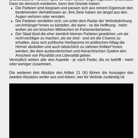
Dass sie dennoch existieren, kann drei Gründe haben:
Die Parteien sind biegsam und passen sich aus reinem Eigennutz den
bestehenden Verhältnissen an. Ihre Ziele haben sie längst aus den
Augen verloren oder verraten.
Die Parteien verstellen sich, um unter dem Radar der Verbotsdrohung
um Anhänger*innen zu kämpfen, die dann - so die Hoffnung - mehr
wollen als ein bisschen Mitmachen im Parlamentarismus.
Der Staat lässt die eher ziemlich kleinen Parteien gewähren, um sie
nicht wichtiger zu machen, als sie sind - und um die Chance zu
erhalten, dass sich politische Heißsporne im politischen Alltag die
Hörner abstoßen und auch tatsächlich zu zahmen Kritiker*innen
werden, die dem ausbeuterischen und hierarchischen System den
Anschein von Pluralität und Liberalität geben.
Vermutlich wirken alle drei Aspekte - je nach Partei, die es betrifft - mehr
oder weniger zusammen.
Die weiteren drei Absätze des Artikel 21 GG führen die Aussagen des
zweiten Absatzes weiter aus und klären, wer für Verbote zuständig ist.