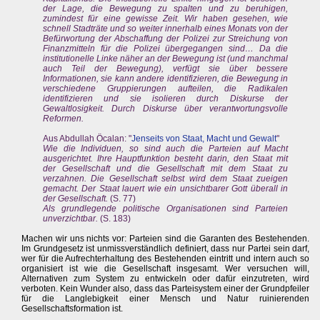
der Lage, die Bewegung zu spalten und zu beruhigen,
zumindest für eine gewisse Zeit. Wir haben gesehen, wie
schnell Stadträte und so weiter innerhalb eines Monats von der
Befürwortung der Abschaffung der Polizei zur Streichung von
Finanzmitteln für die Polizei übergegangen sind… Da die
institutionelle Linke näher an der Bewegung ist (und manchmal
auch Teil der Bewegung), verfügt sie über bessere
Informationen, sie kann andere identifizieren, die Bewegung in
verschiedene Gruppierungen aufteilen, die Radikalen
identifizieren und sie isolieren durch Diskurse der
Gewaltlosigkeit. Durch Diskurse über verantwortungsvolle
Reformen.
Aus Abdullah Öcalan: "
Jenseits von Staat, Macht und Gewalt
"
Wie die Individuen, so sind auch die Parteien auf Macht
ausgerichtet. Ihre Hauptfunktion besteht darin, den Staat mit
der Gesellschaft und die Gesellschaft mit dem Staat zu
verzahnen. Die Gesellschaft selbst wird dem Staat zueigen
gemacht. Der Staat lauert wie ein unsichtbarer Gott überall in
der Gesellschaft.
(S. 77)
Als grundlegende politische Organisationen sind Parteien
unverzichtbar.
(S. 183)
Machen wir uns nichts vor: Parteien sind die Garanten des Bestehenden.
Im Grundgesetz ist unmissverständlich definiert, dass nur Partei sein darf,
wer für die Aufrechterhaltung des Bestehenden eintritt und intern auch so
organisiert ist wie die Gesellschaft insgesamt. Wer versuchen will,
Alternativen zum System zu entwickeln oder dafür einzutreten, wird
verboten. Kein Wunder also, dass das Parteisystem einer der Grundpfeiler
für die Langlebigkeit einer Mensch und Natur ruinierenden
Gesellschaftsformation ist.