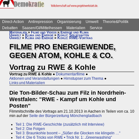
Direct-Action
Antirepression
Organisierung
Umwelt
Theorie&Politik
Debatten
Saasen/GI/Mittelhessen
Materialien
Service
Materialien
»
Filme und Videos
»
Energie und Klima
Umwelt
»
Klima und Energie
»
Kohle: Seilschaften
Umwelt
»
Klima und Energie
»
Kohle: RWE-Vortrag
FILME PRO ENERGIEWENDE,
GEGEN ATOM, KOHLE & CO.
Vortrag zu RWE & Kohle
Vortrag zu RWE & Kohle
●
Dokumentarfilme
●
Aktionen und Veranstaltungen
●
Hirnstupser zum Thema
●
Links und Materialien
Die Ton-Bilder-Schau zum Filz in Nordrhein-
Westfalen: "RWE - Kampf um Kohle und
Posten"
Filmmitschnitte des Vortrags am 21.10.2013 in Aachen in Teilen von ca. 10
min auf der
Seite der Bürgerzeitung Mönchengladbach
Teil 1: Die RWE-Geschichte (zusätzlich mit Interview)
Teil 2: Die Folgen
Teil 3: Braunkohle boomt – „Süßer die Glocken nie klingeln …“
Teil 4: Die 6 Tricks von RWE • Trick Nr. 1: „Greenwashing“