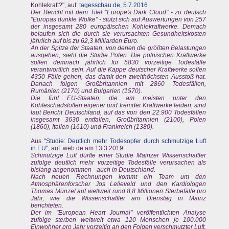
Kohlekraft?", auf:
tagesschau.de, 5.7.2016
Der Bericht mit dem Titel "Europe's Dark Cloud" - zu deutsch
"Europas dunkle Wolke" - stützt sich auf Auswertungen von 257
der insgesamt 280 europäischen Kohlekraftwerke. Demach
belaufen sich die durch sie verursachten Gesundheitskosten
jährlich auf bis zu 62,3 Milliarden Euro.
An der Spitze der Staaten, von denen die größten Belastungen
ausgehen, sieht die Studie Polen. Die polnischen Kraftwerke
sollen demnach jährlich für 5830 vorzeitige Todesfälle
verantwortlich sein. Auf die Kappe deutscher Kraftwerke sollen
4350 Fälle gehen, das damit den zweithöchsten Ausstoß hat.
Danach folgen Großbritannien mit 2860 Todesfällen,
Rumänien (2170) und Bulgarien (1570).
Die fünf EU-Staaten, die am meisten unter den
Kohleschadstoffen eigener und fremder Kraftwerke leiden, sind
laut Bericht Deutschland, auf das von den 22.900 Todesfällen
insgesamt 3630 entfallen, Großbritannien (2100), Polen
(1860), Italien (1610) und Frankreich (1380).
Aus "
Studie: Deutlich mehr Todesopfer durch schmutzige Luft
in EU
", auf: web.de am 13.3.2019
Schmutzige Luft dürfte einer Studie Mainzer Wissenschaftler
zufolge deutlich mehr vorzeitige Todesfälle verursachen als
bislang angenommen - auch in Deutschland.
Nach neuen Rechnungen kommt ein Team um den
Atmosphärenforscher Jos Lelieveld und den Kardiologen
Thomas Münzel auf weltweit rund 8,8 Millionen Sterbefälle pro
Jahr, wie die Wissenschaftler am Dienstag in Mainz
berichteten.
Der im "European Heart Journal" veröffentlichten Analyse
zufolge sterben weltweit etwa 120 Menschen je 100.000
Einwohner pro Jahr vorzeitig an den Folgen verschmutzter Luft,