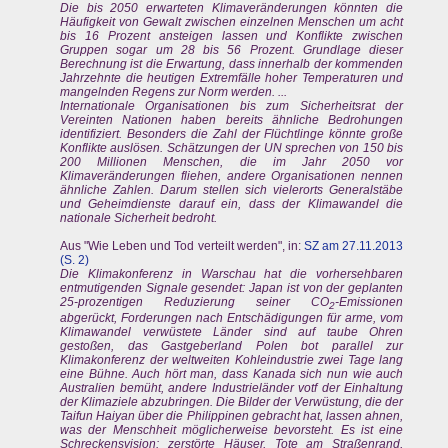
Die bis 2050 erwarteten Klimaveränderungen könnten die
Häufigkeit von Gewalt zwischen einzelnen Menschen um acht
bis 16 Prozent ansteigen lassen und Konflikte zwischen
Gruppen sogar um 28 bis 56 Prozent. Grundlage dieser
Berechnung ist die Erwartung, dass innerhalb der kommenden
Jahrzehnte die heutigen Extremfälle hoher Temperaturen und
mangelnden Regens zur Norm werden. ...
Internationale Organisationen bis zum Sicherheitsrat der
Vereinten Nationen haben bereits ähnliche Bedrohungen
identifiziert. Besonders die Zahl der Flüchtlinge könnte große
Konflikte auslösen. Schätzungen der UN sprechen von 150 bis
200 Millionen Menschen, die im Jahr 2050 vor
Klimaveränderungen fliehen, andere Organisationen nennen
ähnliche Zahlen. Darum stellen sich vielerorts Generalstäbe
und Geheimdienste darauf ein, dass der Klimawandel die
nationale Sicherheit bedroht.
Aus "Wie Leben und Tod verteilt werden", in:
SZ am 27.11.2013
(S. 2)
Die Klimakonferenz in Warschau hat die vorhersehbaren
entmutigenden Signale gesendet: Japan ist von der geplanten
25-prozentigen Reduzierung seiner CO
-Emissionen
2
abgerückt, Forderungen nach Entschädigungen für arme, vom
Klimawandel verwüstete Länder sind auf taube Ohren
gestoßen, das Gastgeberland Polen bot parallel zur
Klimakonferenz der weltweiten Kohleindustrie zwei Tage lang
eine Bühne. Auch hört man, dass Kanada sich nun wie auch
Australien bemüht, andere Industrieländer votf der Einhaltung
der Klimaziele abzubringen. Die Bilder der Verwüstung, die der
Taifun Haiyan über die Philippinen gebracht hat, lassen ahnen,
was der Menschheit möglicherweise bevorsteht. Es ist eine
Schreckensvision: zerstörte Häuser, Tote am Straßenrand,