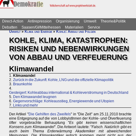
Direct-Action
Antirepression
Organisierung
Umwelt
Theorie&Politik
Debatten
Saasen/GI/Mittelhessen
Materialien
Service
Umwelt
»
Klima und Energie
»
Kohle: Abbau und Folgen
KOHLE, KLIMA, KATASTROPHEN:
RISIKEN UND NEBENWIRKUNGEN
VON ABBAU UND VERFEUERUNG
Klimawandel
1.
Klimawandel
2.
Zurück in die Zukunft: Kohle, LNG und die offizielle Klimapolitik
3.
Braunkohle
4.
Gesteigert: Kohleabbau international & Kohleverstromung in Deutschland
5.
Den Klimawandel leugnen
6.
Gegenvorschläge: Kohleausstieg, Energiewende und Utopien
7.
Links und mehr
Der Artikel "
Die Gehilfen des Zweifels
" in "Die Zeit" am 25.11.2010 brachte
eine Entgegnung auf die von LobbyistInnen der Kohle- und Ölverfeuerung
öfter vorgebrachte Behauptung "
Es gibt keinen wissenschaftlichen
Konsens zum Klimawandel
". Die Antwort lautete: "
Falsch. Natürlich gibt es
auch beim Thema Erderwärmung Akademiker mit abweichenden
Meinungen. Die Klimaskeptiker jedoch kommen meist nicht aus der