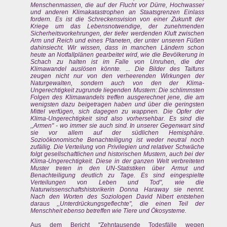
Menschenmassen, die auf der Flucht vor Dürre, Hochwasser
und anderen Klimakatastrophen an Staatsgrenzen Einlass
fordern. Es ist die Schreckensvision von einer Zukunft der
Kriege um das Lebensnotwendige, der zunehmenden
Sicherheitsvorkehrungen, der tiefer werdenden Kluft zwischen
Arm und Reich und eines Planeten, der unter unseren Füßen
dahinsiecht. Wir wissen, dass in manchen Ländern schon
heute an Notfallplänen gearbeitet wird, wie die Bevölkerung in
Schach zu halten ist im Falle von Unruhen, die der
Klimawandel auslösen könnte. ... Die Bilder des Taifuns
zeugen nicht nur von den verheerenden Wirkungen der
Naturgewalten, sondern auch von den der Klima-
Ungerechtigkeit zugrunde liegenden Mustern: Die schlimmsten
Folgen des Klimawandels treffen ausgerechnet jene, die am
wenigsten dazu beigetragen haben und über die geringsten
Mittel verfügen, sich dagegen zu wappnen. Die Opfer der
Klima-Ungerechtigkeit sind also vorhersehbar. Es sind die
,,Armen" - wo immer sie auch sind. In unserer Gegenwart sind
sie vor allem auf der südlichen Hemisphäre.
Sozioökonomische Benachteiligung ist weder neutral noch
zufällig. Die Verteilung von Privilegien und relativer Schwäche
folgt gesellschaftlichen und historischen Mustern, auch bei der
Klima-Ungerechtigkeit. Diese in der ganzen Welt verbreiteten
Muster treten in den UN-Statistiken über Armut und
Benachteiligung deutlich zu Tage. Es sind eingespielte
Verteilungen von Leben und Tod", wie die
Naturwissenschaftshistorikerin Donna Haraway sie nennt.
Nach den Worten des Soziologen David Nibert entstehen
daraus ,,Unterdrückungsgeflechte", die einen Teil der
Menschheit ebenso betreffen wie Tiere und Ökosysteme.
Aus dem Bericht "Zehntausende Todesfälle wegen