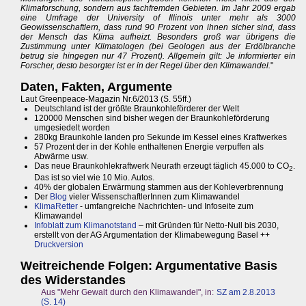
Klimaforschung, sondern aus fachfremden Gebieten. Im Jahr 2009 ergab
eine Umfrage der University of Illinois unter mehr als 3000
Geowissenschaftlern, dass rund 90 Prozent von ihnen sicher sind, dass
der Mensch das Klima aufheizt. Besonders groß war übrigens die
Zustimmung unter Klimatologen (bei Geologen aus der Erdölbranche
betrug sie hingegen nur 47 Prozent). Allgemein gilt: Je informierter ein
Forscher, desto besorgter ist er in der Regel über den Klimawandel.
"
Daten, Fakten, Argumente
Laut Greenpeace-Magazin Nr.6/2013 (S. 55ff.)
Deutschland ist der größte Braunkohleförderer der Welt
120000 Menschen sind bisher wegen der Braunkohleförderung
umgesiedelt worden
280kg Braunkohle landen pro Sekunde im Kessel eines Kraftwerkes
57 Prozent der in der Kohle enthaltenen Energie verpuffen als
Abwärme usw.
Das neue Braunkohlekraftwerk Neurath erzeugt täglich 45.000 to CO
.
2
Das ist so viel wie 10 Mio. Autos.
40% der globalen Erwärmung stammen aus der Kohleverbrennung
Der
Blog
vieler WissenschaftlerInnen zum Klimawandel
KlimaRetter
- umfangreiche Nachrichten- und Infoseite zum
Klimawandel
Infoblatt zum Klimanotstand
– mit Gründen für Netto-Null bis 2030,
erstellt von der AG Argumentation der Klimabewegung Basel ++
Druckversion
Weitreichende Folgen: Argumentative Basis
des Widerstandes
Aus "Mehr Gewalt durch den Klimawandel", in:
SZ am 2.8.2013
(S. 14)