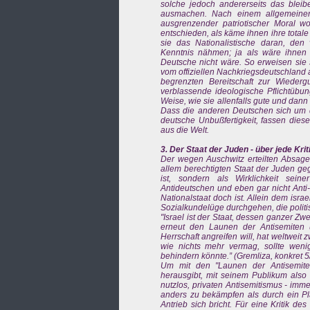
solche jedoch andererseits das blei
ausmachen. Nach einem allgemeiner
ausgrenzender patriotischer Moral wo
entschieden, als käme ihnen ihre tota
sie das Nationalistische daran, den
Kenntnis nähmen; ja als wäre ihnen d
Deutsche nicht wäre. So erweisen sie s
vom offiziellen Nachkriegsdeutschland 
begrenzten Bereitschaft zur Wieder
verblassende ideologische Pflichtübu
Weise, wie sie allenfalls gute und dan
Dass die anderen Deutschen sich um dies
deutsche Unbußfertigkeit, fassen diese
aus die Welt.
3. Der Staat der Juden - über jede Kri
Der wegen Auschwitz erteilten Absage 
allem berechtigten Staat der Juden ge
ist, sondern als Wirklichkeit sein
Antideutschen und eben gar nicht Anti
Nationalstaat doch ist. Allein dem isra
Sozialkundelüge durchgehen, die politi
"Israel ist der Staat, dessen ganzer Zw
erneut den Launen der Antisemiten u
Herrschaft angreifen will, hat weltweit
wie nichts mehr vermag, sollte weni
behindern könnte.” (Gremliza, konkret 
Um mit den "Launen der Antisemiten”
herausgibt, mit seinem Publikum also 
nutzlos, privaten Antisemitismus - imm
anders zu bekämpfen als durch ein Plä
Antrieb sich bricht. Für eine Kritik d