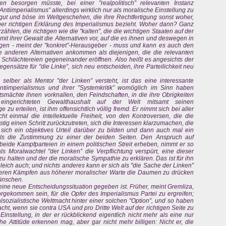
n besorgen müsste, bei einer "realpolitisch” relevanten Instanz
ntiimperialismus” allerdings wirklich nur als moralische Einstellung zu
ut und böse im Weltgeschehen, die ihre Rechtfertigung sonst woher,
ner richtigen Erklärung des Imperialismus bezieht. Woher dann? Ganz
ählen, die richtigen wie die "kalten”, die die wichtigen Staaten auf der
it ihrer Gewalt die Alternativen vor, auf die es ihnen und deswegen in
gen - meint der "konkret”-Herausgeber - muss und kann es auch den
e anderen Alternativen ankommen als diejenigen, die die relevanten
 Schlächtereien gegeneinander eröffnen. Also heißt es angesichts der
ensätze für "die Linke”, sich neu entscheiden, ihre Parteilichkeit neu
h selber als Mentor "der Linken” versteht, ist das eine interessante
Antiimperialismus und ihrer "Systemkritik” womöglich im Sinn haben
atsmächte ihnen vorknallen, den Feindschaften, in die ihre Obrigkeiten
eingerichteten Gewalthaushalt auf der Welt mitsamt seinen
u erteilen, ist ihm offensichtlich völlig fremd. Er nimmt sich bei aller
icht einmal die intellektuelle Freiheit, von den Kontroversen, die die
ig einen Schritt zurückzutreten, sich die Interessen klarzumachen, die
 sich ein objektives Urteil darüber zu bilden und dann auch mal ein
als die Zustimmung zu einer der beiden Seiten. Den Anspruch auf
beide Kampfparteien in einem politischen Streit erheben, nimmt er so
als Moralwachtel "der Linken” die Verpflichtung verspürt, eine dieser
zu halten und der die moralische Sympathie zu erklären. Das ist für ihn
zugleich auch; und nichts anderes kann er sich als "die Sache der Linken”
 deren Kämpfen aus höherer moralischer Warte die Daumen zu drücken
wünschen.
r eine neue Entscheidungssituation gegeben ist. Früher, meint Gremliza,
gekommen sein, für die Opfer des Imperialismus Partei zu ergreifen;
sozialistische Weltmacht hinter einer solchen "Option”, und so haben
acht, wenn sie contra USA und pro Dritte Welt auf der richtigen Seite zu
instellung, in der er rückblickend eigentlich nicht mehr als eine nur
he Attitüde erkennen mag, aber gar nicht mehr billigen: Nicht er, die