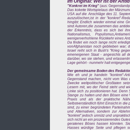
Im Original: Wer ist der Ant
"Konkret im Krieg"
(aus: Gegenstandp
Das kokette Wortspielaus der Märznumme
USA auf die Anschläge des 11. Septemb
auszulöschen,ist in der "konkret”-Red
hingibt: Endlich wieder einmal eine Gr
sind Autoren,die zusammen das antideut
der Erkenntnis, dass es sich bei i
Nationalismus, Populismus,Antia
wenigerverhohlene Rückkehr eines Anti
Da findet ein noch lange nicht erledi
vonAfghanistan noch geblieben war; de
Israel reiht sich in Bush's "Krieg geg
eineneigenen Staat - angesichts all d
darüber, wo sie stehen, und erlassenIm
Lage gehört - nunmehr halt entgegenge
Der gemeinsame Boden des Redaktion
Wie eh und je handeln "konkret”-Art
Gegenstand machen, nicht vom Was u
Zwecke weltpolitischer Großtaten setz
Lesern mit, wo der Feind steht und wie 
Linke sich zu positionieren hat. Denn 
Stange zu halten und den Bösen eine Ver
Praxis und als der praktische Nähr
Selbstverständlich führt Einsicht in d
sind, zu einer begründeten Parteinahme
und Alternativen, sondern zur Able
"konkret” jedoch unnütz und unpraktisch
sich nicht an ein prozessierendes Gutes
geratenes Böses hassen könnten. Sie f
Hasses würdige Seite und pflegen s