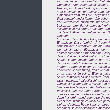
sich vorher ein moralisches Guthabe
womöglich! Der Chefredakteur scheint "A
kennen, als Unterscheidung zwischen g
aber jedenfalls nie und nimmer aus ei
einfach: aus dem, was die Kriege uns erz
Welt gegeneinander führen. Die geben m
der Welt wirklich ankommt; und deswe
Linken bei ihrer Parteinahme auf kein
Militärmächte mit ihren Drohungen und
mit dem Golfkrieg neu aufgemachten Geg
verteilen.
Für einen Zeitschriften-Autor, der sic
Einstellung. Dass "Linke” mit ihrem 
könnten, den Alternativen, die die Sta
sie hineinreiten, überhaupt dem 
politökonomischen Gründen eine Absage z
demonstrativen Intellektualität noch n
Staaten gegeneinander aufmachen, geist
da unversöhnlich aufeinander prallen,
anderes Ergebnis gelten zu lassen 
parteiliche Anerkennung, den alle Mal 
ernst, dass er "in seiner Eigenschaft 
Seiten zumindest für das kleinere Übel 
sittlich geboten; "realpolitisch” ist es 
vorstellen als: den realen Mächten in
bzw. eine Niederlage an den Hals zu 
Völlig klar, dass mit dem Golfkrieg hie
mag es manchem selbstverständlich vor
denn immerhin stand irgendwie die real
sich "Linke” nicht gleich lächerlich gem
stehen glaubten. Heute kann er diese E
scheinbar selbstverständliche moralisc