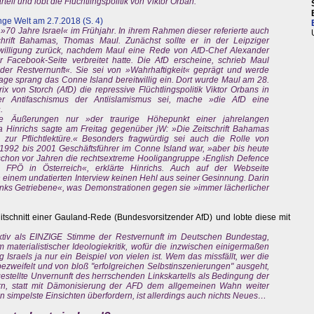
rtell und lobt die Flüchtlingspolitik von Viktor Orban.
ge Welt am 2.7.2018 (S. 4)
 »70 Jahre Israel« im Frühjahr. In ihrem Rahmen dieser referierte auch
chrift Bahamas, Thomas Maul. Zunächst sollte er in der Leipziger
Einwilligung zurück, nachdem Maul eine Rede von AfD-Chef Alexander
Facebook-Seite verbreitet hatte. Die AfD erscheine, schrieb Maul
 der Restvernunft«. Sie sei von »Wahrhaftigkeit« geprägt und werde
ge sprang das Conne Island bereitwillig ein. Dort wurde Maul am 28.
ix von Storch (AfD) die repressive Flüchtlingspolitik Viktor Orbans in
er Antifaschismus der Antiislamismus sei, mache »die AfD eine
.
che Äußerungen nur »der traurige Höhepunkt einer jahrelangen
a Hinrichs sagte am Freitag gegenüber jW: »Die Zeitschrift Bahamas
zur Pflichtlektüre.« Besonders fragwürdig sei auch die Rolle von
1992 bis 2001 Geschäftsführer im Conne Island war, »aber bis heute
schon vor Jahren die rechtsextreme Hooligangruppe ›English Defence
e FPÖ in Österreich«, erklärte Hinrichs. Auch auf der Webseite
 einem undatierten Interview keinen Hehl aus seiner Gesinnung. Darin
links Getriebene«, was Demonstrationen gegen sie »immer lächerlicher
itschnitt einer Gauland-Rede (Bundesvorsitzender AfD) und lobte diese mit
ktiv als EINZIGE Stimme der Restvernunft im Deutschen Bundestag,
 materialistischer Ideologiekritik, wofür die inzwischen einigermaßen
raels ja nur ein Beispiel von vielen ist. Wem das missfällt, wer die
bezweifelt und von bloß "erfolgreichen Selbstinszenierungen" ausgeht,
estellte Unvernunft des herrschenden Linkskartells als Bedingung der
ern, statt mit Dämonisierung der AFD dem allgemeinen Wahn weiter
n simpelste Einsichten überfordern, ist allerdings auch nichts Neues…