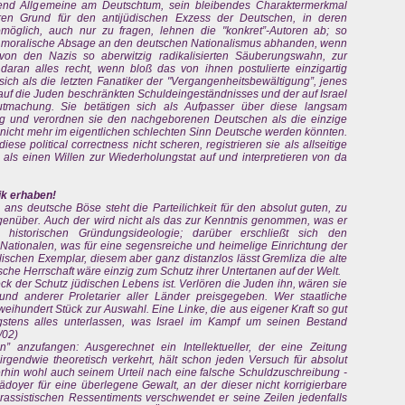
bend Allgemeine am Deutschtum, sein bleibendes Charaktermerkmal
en Grund für den antijüdischen Exzess der Deutschen, in deren
möglich, auch nur zu fragen, lehnen die "konkret”-Autoren ab; so
le moralische Absage an den deutschen Nationalismus abhanden, wenn
 von den Nazis so aberwitzig radikalisierten Säuberungswahn, zur
aran alles recht, wenn bloß das von ihnen postulierte einzigartig
ich als die letzten Fanatiker der "Vergangenheitsbewältigung”, jenes
auf die Juden beschränkten Schuldeingeständnisses und der auf Israel
gutmachung. Sie betätigen sich als Aufpasser über diese langsam
ng und verordnen sie den nachgeborenen Deutschen als die einzige
n nicht mehr im eigentlichen schlechten Sinn Deutsche werden könnten.
e political correctness nicht scheren, registrieren sie als allseitige
 als einen Willen zur Wiederholungstat auf und interpretieren von da
tik erhaben!
ans deutsche Böse steht die Parteilichkeit für den absolut guten, zu
genüber. Auch der wird nicht als das zur Kenntnis genommen, was er
er historischen Gründungsideologie; darüber erschließt sich den
-Nationalen, was für eine segensreiche und heimelige Einrichtung der
elischen Exemplar, diesem aber ganz distanzlos lässt Gremliza die alte
sche Herrschaft wäre einzig zum Schutz ihrer Untertanen auf der Welt.
eck der Schutz jüdischen Lebens ist. Verlören die Juden ihn, wären sie
nd anderer Proletarier aller Länder preisgegeben. Wer staatliche
 zweihundert Stück zur Auswahl. Eine Linke, die aus eigener Kraft so gut
gstens alles unterlassen, was Israel im Kampf um seinen Bestand
5/02)
 anzufangen: Ausgerechnet ein Intellektueller, der eine Zeitung
irgendwie theoretisch verkehrt, hält schon jeden Versuch für absolut
erhin wohl auch seinem Urteil nach eine falsche Schuldzuschreibung -
doyer für eine überlegene Gewalt, an der dieser nicht korrigierbare
es rassistischen Ressentiments verschwendet er seine Zeilen jedenfalls