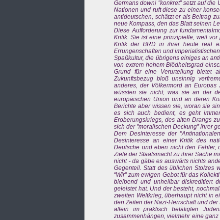
Germans down! "konkret” setzt auf die
Nationen und ruft diese zu einer kons
antideutschen, schätzt er als Beitrag zu
neue Kompass, den das Blatt seinen Les
Diese Aufforderung zur fundamentalmor
Kritik. Sie ist eine prinzipielle, wei
Kritik der BRD in ihrer heute real e
Errungenschaften und imperialistische
Spaßkultur, die übrigens einiges an ant
von extrem hohem Blödheitsgrad einschli
Grund für eine Verurteilung bietet
Zukunftsbezug bloß unsinnig verfre
anderes, der Völkermord an Europas J
wüssten sie nicht, was sie an der d
europäischen Union und an deren Konk
Berichte aber wissen sie, woran sie si
es sich auch bedient, es geht immer
Eroberungskriegs, des alten Drangs zur
sich der "moralischen Deckung” ihrer g
Dem Desinteresse der "Antinationalen”
Desinteresse an einer Kritik des na
Deutsche und eben nicht den Fehler, d
Ziele der Staatsmacht zu ihrer Sache ma
nicht - da gäbe es auswärts nichts an
Gegenteil. Statt des üblichen Stolzes 
"Wir” zum ewigen Gebot für das Kollekt
bleibend und unheilbar diskreditiert du
geleistet hat. Und der besteht, nochmal
zweiten Weltkrieg, überhaupt nicht in e
den Zeiten der Nazi-Herrschaft und der
allein im praktisch betätigten Jude
zusammenhängen, vielmehr eine ganz spe