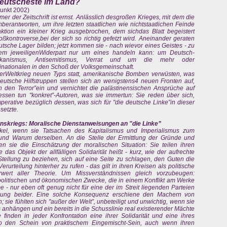
ideutscheste im Land?
unkt 2002)
r der Zeitschrift ist ernst. Anlässlich desgroßen Krieges, mit dem die
erantworten, um ihre letzten staatlichen wie nichtstaatlichen Feinde
aktion ein kleiner Krieg ausgebrochen, dem sichdas Blatt begeistert
oßkontroverse,bei der sich so richtig gefetzt wird. Aneinander geraten
sche Lager bilden; jetzt kommen sie - nach wievor eines Geistes - zu
hrem jeweiligenWiderpart nur um eines handeln kann: um Deutsch-
merikanismus, Antisemitismus, Verrat und um die mehr oder
nationalen in den Schoß der Volksgemeinschaft.
gterWeltkrieg neuen Typs statt, amerikanische Bomben verwüsten, was
utsche Hilfstruppen stellen sich an wenigstens4 neuen Fronten auf,
en den Terror”ein und vernichtet die palästinensischen Ansprüche auf
essen tun "konkret”-Autoren, was sie immertun: Sie reden über sich,
perative bezüglich dessen, was sich für "die deutsche Linke”in dieser
setzte.
skriegs: Moralische Dienstanweisungen an "die Linke”
ikel, wenn sie Tatsachen des Kapitalismus und Imperialismus zum
nd Warum derselben. An die Stelle der Ermittlung der Gründe und
en sie die Einschätzung der moralischen Situation: Sie teilen ihren
das Objekt der allfälligen Solidarität heißt - kurz, wie der aufrechte
Stellung zu beziehen, sich auf eine Seite zu schlagen, den Guten die
urteilung hinterher zu rufen - das gilt in ihren Kreisen als politische
wert aller Theorie. Um Missverständnissen gleich vorzubeugen:
ie politischen und ökonomischen Zwecke, die in einem Konflikt am Werke
 - nur eben oft genug nicht für eine der im Streit liegenden Parteien
hnung beider. Eine solche Konsequenz erschiene den Machern von
; sie fühlten sich "außer der Welt”, unbeteiligt und unwichtig, wenn sie
 anhängen und ein bereits in die Schusslinie real existierender Mächte
inden in jeder Konfrontation eine ihrer Solidarität und eine ihres
o den Schein von praktischem Eingemischt-Sein, auch wenn ihren