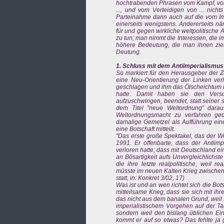
hochtrabenden Phrasen vom Kampf, vom 
..., und vom Verteidigen von ... nicht
Parteinahme dann auch auf die vom Imp
einerseits wenigstens. Andererseits näm
für und gegen wirkliche weltpolitische A
zu tun; man nimmt die Interessen, die im
höhere Bedeutung, die man ihnen zieml
Deutung.
1. Schluss mit dem Antiimperialismus
So markiert für den Herausgeber der Zei
eine Neu-Orientierung der Linken ver
geschlagen und ihm das Ölscheichtum K
hatte. Damit haben sie den Versu
aufzuschwingen, beendet, statt seiner s
dem Titel "neue Weltordnung” darau
Weltordnungsmacht zu verfahren ged
damalige Gemetzel als Aufführung eine
eine Botschaft mitteilt.
"Das erste große Spektakel, das der We
1991. Er offenbarte, dass der Antiim
verloren hatte; dass mit Deutschland ei
an Bösartigkeit aufs Unvergleichlichst
die ihre letzte realpolitische, weil re
müsste im neuen Kalten Krieg zwischen 
statt, in: Konkret 3/02, 17)
Was ist und an wen richtet sich die Bots
mitteilsame Krieg, dass sie sich mit i
das nicht aus dem banalen Grund, weil 
imperialistischem Vorgehen auf der Ta
sondern weil den bislang üblichen 
kommt er auf so etwas? Das fehlte ja