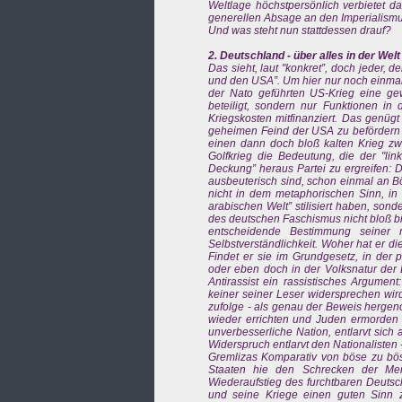
Weltlage höchstpersönlich verbietet d
generellen Absage an den Imperialismu
Und was steht nun stattdessen drauf?
2. Deutschland - über alles in der Welt
Das sieht, laut "konkret”, doch jeder, 
und den USA”. Um hier nur noch einmal
der Nato geführten US-Krieg eine gew
beteiligt, sondern nur Funktionen in
Kriegskosten mitfinanziert. Das genü
geheimen Feind der USA zu befördern u
einen dann doch bloß kalten Krieg z
Golfkrieg die Bedeutung, die der "lin
Deckung” heraus Partei zu ergreifen: 
ausbeuterisch sind, schon einmal an Bösa
nicht in dem metaphorischen Sinn, in
arabischen Welt” stilisiert haben, son
des deutschen Faschismus nicht bloß bis
entscheidende Bestimmung seiner n
Selbstverständlichkeit. Woher hat er d
Findet er sie im Grundgesetz, in der
oder eben doch in der Volksnatur der 
Antirassist ein rassistisches Argumen
keiner seiner Leser widersprechen wird
zufolge - als genau der Beweis hergen
wieder errichten und Juden ermorden wi
unverbesserliche Nation, entlarvt sich
Widerspruch entlarvt den Nationalisten 
Gremlizas Komparativ von böse zu bös
Staaten hie den Schrecken der Me
Wiederaufstieg des furchtbaren Deuts
und seine Kriege einen guten Sinn zu