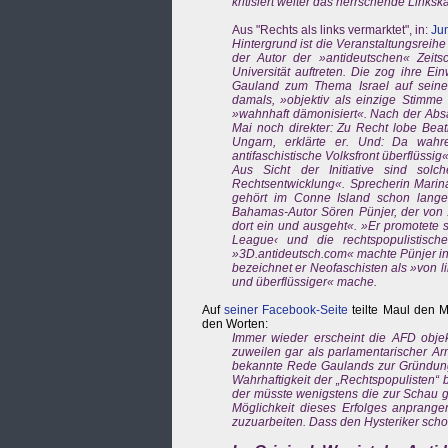
kritisiert weiter das herrschende Linkska
Aus "Rechts als links vermarktet", in:
Jun
Hintergrund ist die Veranstaltungsreihe
der Autor der »antideutschen« Zeits
Universität auftreten. Die zog ihre 
Gauland zum Thema Israel auf seiner 
damals, »objektiv als einzige Stimme
»wahnhaft dämonisiert«. Nach der Absa
Mai noch direkter: Zu Recht lobe Beatr
Ungarn, erklärte er. Und: Da wahr
antifaschistische Volksfront überflüssig«
Aus Sicht der Initiative sind sol
Rechtsentwicklung«. Sprecherin Marin
gehört im Conne Island schon lange 
Bahamas-Autor Sören Pünjer, der von 
dort ein und ausgeht«. »Er promotete 
League‹ und die rechtspopulistisch
»3D.antideutsch.com« machte Pünjer in
bezeichnet er Neofaschisten als »von 
und überflüssiger« mache.
Auf
seiner Facebook-Seite
teilte Maul den M
den Worten:
Immer wieder erscheint die AFD obje
zuweilen gar als parlamentarischer Arm
bekannte Rede Gaulands zur Gründung Is
Wahrhaftigkeit der „Rechtspopulisten“ 
der müsste wenigstens die zur Schau g
Möglichkeit dieses Erfolges anprang
zuzuarbeiten. Dass den Hysteriker scho