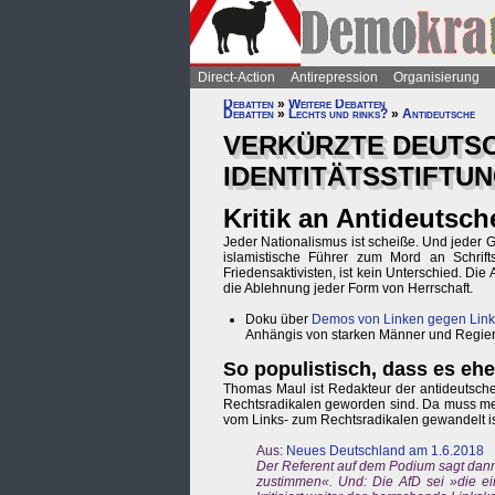
Direct-Action
Antirepression
Organisierung
Debatten
»
Weitere Debatten
Debatten
»
Lechts und rinks?
»
Antideutsche
VERKÜRZTE DEUTSC
IDENTITÄTSSTIFTUN
Kritik an Antideutsch
Jeder Nationalismus ist scheiße. Und jeder 
islamistische Führer zum Mord an Schrift
Friedensaktivisten, ist kein Unterschied. Die 
die Ablehnung jeder Form von Herrschaft.
Doku über
Demos von Linken gegen Lin
Anhängis von starken Männer und Regieru
So populistisch, dass es eher
Thomas Maul ist Redakteur der antideutsche
Rechtsradikalen geworden sind. Da muss men
vom Links- zum Rechtsradikalen gewandelt is
Aus:
Neues Deutschland am 1.6.2018
Der Referent auf dem Podium sagt dann
zustimmen«. Und: Die AfD sei »die ei