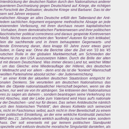
 Unterdrückung der deutschen Nation durch den Nationalismus anderer
equenteren Durchsetzung gegen Deutschland auf. Kriege, die richtigen
m Forschritt der Zivilisation; deutsche Kriege sind Barbarei. Das ist der
ern seit Jahren verpasst.
alischen Absage an alles Deutsche erfüllt den Tatbestand der Anti-
l vor jedem sachlichen Argument ergangene methodische Absage an jede
xisierenden Verfassung, mit ihren durchaus neuen kapitalistischen
n Vorhaben, ihrem demokratischen Parteienwesen und ihrer politischen
ifaschistischer political correctness und daraus gespeiste Kontroversen
eßt. Nichts davon erscheint den "konkret”-Autoren für sich kritikabel;
 allein die sachfremde und in ihrem behaupteten Gegenwarts- und
mdende Erinnerung daran, dass knapp 60 Jahre zuvor etwas ganz
uden, in Gang war. Ohne die Berichte über die Zeit von '33 bis '45
eutschen Rolle in der globalen Marktwirtschaft, am Schmieden der
urrenz zu den USA auszusetzen hätten. Durch die Brille der alten
nd mit diesem Deutschland. Was immer dieses Land tut, welcher Mittel
 um das Gleiche: eine Wiederauflage der Hitlerei, des deutschen
 Weltmacht und vor allem - denn erst da ist die "konkret”-Mannschaft
ewollten Parteinahme absolut sicher - der Judenvernichtung.
 an einer Kritik der aktuellen deutschen Staatsräson entspricht ihr
tionalen Denkens. Sie verurteilen am deutschen Nationalismus das
en die Objekte nationalstaatlicher Herrschaft begehen, wenn sie die
chen, nur weil sie von ihr abhängen. Sie kritisieren den Nationalismus
deres zu sagen als daheim -, sondern beantragen seine Verkehrung ins
wird Abscheu, statt der Liebe zum Vaterland wird Hass auf's nationale
iv der Deutschen - und nur für dieses. Das sehen Antideutsche nämlich
rch den historischen "Fehltritt”, den dieses Kollektiv sich seinerzeit
s, nicht im Faschismus selbst, auch nicht in ihrer Bereitschaft zu einem
iner politischen Einstellung, an der eine wirkliche Kontinuität zwischen
 BRD des 21. Jahrhunderts wirklich ausfindig zu machen wäre, sondern
nhass. Der soll einerseits mit gar keinem politischen Standpunkt
zielle und exklusiv deutsche moralische Singularität darstellen, als