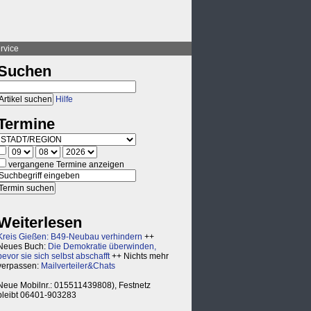
rvice
Suchen
Hilfe
Termine
vergangene Termine anzeigen
Weiterlesen
Kreis Gießen: B49-Neubau verhindern
++
Neues Buch:
Die Demokratie überwinden,
bevor sie sich selbst abschafft
++ Nichts mehr
verpassen:
Mailverteiler&Chats
Neue Mobilnr.: 015511439808), Festnetz
bleibt 06401-903283