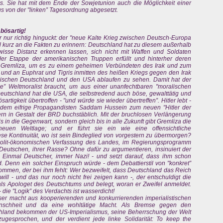
as. Sie hat mit dem Ende der Sowjetunion auch die Möglichkeit einer
s von der "linken” Tagesordnung abgesetzt.
 bösartig!
der nur richtig hinguckt: der "neue Kalte Krieg zwischen Deutsch-Europa
 kurz an die Fakten zu erinnern: Deutschland hat zu diesem außerhalb
isse Distanz erkennen lassen, sich nicht mit Waffen und Soldaten
 der Etappe der amerikanischen Truppen erfüllt und hinterher deren
gt Gremliza, um es zu einem geheimen Verbündeten des Irak und zum
nd an Euphrat und Tigris inmitten des heißen Kriegs gegen den Irak
wischen Deutschland und den USA ablaufen zu sehen. Damit hat der
ke” Weltmoralist braucht, um aus einer unanfechtbaren "moralischen
Deutschland hat die USA, die selbstredend auch böse, gewalttätig und
rtigkeit übertroffen - "und würde sie wieder übertreffen”. Hitler lebt -
 dem eifrige Propagandisten Saddam Hussein zum neuen "Hitler der
dern in Gestalt der BRD buchstäblich. Mit der bruchlosen Verlängerung
 in die Gegenwart, sondern gleich bis in alle Zukunft gibt Gremliza die
euen Weltlage; und er führt sie ein wie eine offensichtliche
iese Kontinuität, wo ist sein Bindeglied von vorgestern zu übermorgen?
 polit-ökonomischen Verfassung des Landes, im Regierungsprogramm
Deutschen, ihrer Rasse? Ohne dafür zu argumentieren, insinuiert der
t: Einmal Deutscher, immer Nazi! - und setzt darauf, dass ihm schon
. Denn ein solcher Einspruch würde - dem Debattierstil von "konkret”
ommen, der bei ihm fehlt: Wer bezweifelt, dass Deutschland das Reich
ll - und das nur noch nicht frei zeigen kann -, der entschuldigt die
 als Apologet des Deutschtums und belegt, woran er Zweifel anmeldet.
- die "Logik” des Verdachts ist wasserdicht!
er macht aus kooperierenden und konkurrierenden imperialistischen
nschheit und da eine wohltätige Macht. Als Bremse gegen den
chland bekommen der US-Imperialismus, seine Beherrschung der Welt
gesprochen, und der verdient jede linke Solidarität: To keep the