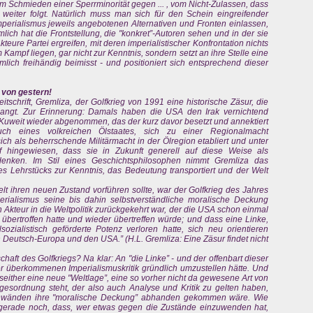
Schmieden einer Sperrminorität gegen ... , vom Nicht-Zulassen, dass
s weiter folgt. Natürlich muss man sich für den Schein eingreifender
erialismus jeweils angebotenen Alternativen und Fronten einlassen,
lich hat die Frontstellung, die "konkret”-Autoren sehen und in der sie
kteure Partei ergreifen, mit deren imperialistischer Konfrontation nichts
 Kampf liegen, gar nicht zur Kenntnis, sondern setzt an ihre Stelle eine
ich freihändig beimisst - und positioniert sich entsprechend dieser
 von gestern!
tschrift, Gremliza, der Golfkrieg von 1991 eine historische Zäsur, die
langt. Zur Erinnerung: Damals haben die USA den Irak vernichtend
uweit wieder abgenommen, das der kurz davor besetzt und annektiert
ch eines volkreichen Ölstaates, sich zu einer Regionalmacht
ich als beherrschende Militärmacht in der Ölregion etabliert und unter
f hingewiesen, dass sie in Zukunft generell auf diese Weise als
enken. Im Stil eines Geschichtsphilosophen nimmt Gremliza das
s Lehrstücks zur Kenntnis, das Bedeutung transportiert und der Welt
lt ihren neuen Zustand vorführen sollte, war der Golfkrieg des Jahres
perialismus seine bis dahin selbstverständliche moralische Deckung
n Akteur in die Weltpolitik zurückgekehrt war, der die USA schon einmal
e übertroffen hatte und wieder übertreffen würde; und dass eine Linke,
alsozialistisch geförderte Potenz verloren hatte, sich neu orientieren
Deutsch-Europa und den USA.” (H.L. Gremliza: Eine Zäsur findet nicht
chaft des Golfkriegs? Na klar: An "die Linke” - und der offenbart dieser
hrer überkommenen Imperialismuskritik gründlich umzustellen hätte. Und
seither eine neue "Weltlage”, eine so vorher nicht da gewesene Art von
gesordnung steht, der also auch Analyse und Kritik zu gelten haben,
Einwänden ihre "moralische Deckung” abhanden gekommen wäre. Wie
 gerade noch, dass, wer etwas gegen die Zustände einzuwenden hat,