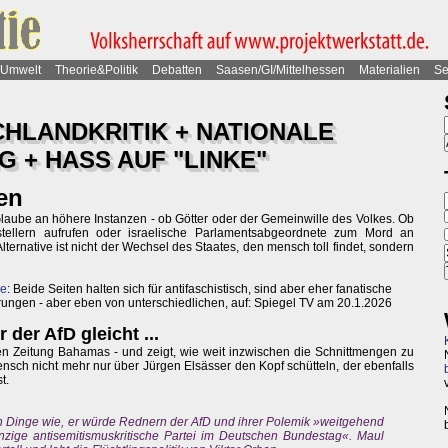
Umwelt
Theorie&Politik
Debatten
Saasen/GI/Mittelhessen
Materialien
Se
HLANDKRITIK + NATIONALE
G + HASS AUF "LINKE"
en
Glaube an höhere Instanzen - ob Götter oder der Gemeinwille des Volkes. Ob
stellern aufrufen oder israelische Parlamentsabgeordnete zum Mord an
Alternative ist nicht der Wechsel des Staates, den mensch toll findet, sondern
ke
: Beide Seiten halten sich für antifaschistisch, sind aber eher fanatische
ngen - aber eben von unterschiedlichen, auf: Spiegel TV am 20.1.2026
 der AfD gleicht ...
n Zeitung Bahamas - und zeigt, wie weit inzwischen die Schnittmengen zu
sch nicht mehr nur über Jürgen Elsässer den Kopf schütteln, der ebenfalls
t.
 Dinge wie, er würde Rednern der AfD und ihrer Polemik »weitgehend
nzige antisemitismuskritische Partei im Deutschen Bundestag«. Maul