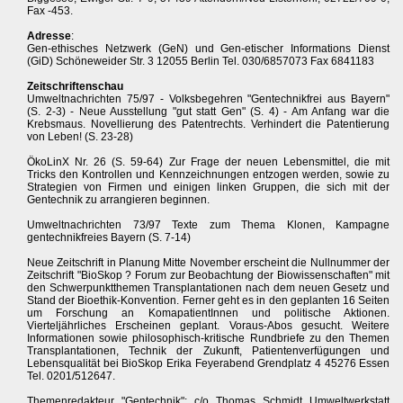
Fax -453.
Adresse
:
Gen-ethisches Netzwerk (GeN) und Gen-etischer Informations Dienst
(GiD) Schöneweider Str. 3 12055 Berlin Tel. 030/6857073 Fax 6841183
Zeitschriftenschau
Umweltnachrichten 75/97 - Volksbegehren "Gentechnikfrei aus Bayern"
(S. 2-3) - Neue Ausstellung "gut statt Gen" (S. 4) - Am Anfang war die
Krebsmaus. Novellierung des Patentrechts. Verhindert die Patentierung
von Leben! (S. 23-28)
ÖkoLinX Nr. 26 (S. 59-64) Zur Frage der neuen Lebensmittel, die mit
Tricks den Kontrollen und Kennzeichnungen entzogen werden, sowie zu
Strategien von Firmen und einigen linken Gruppen, die sich mit der
Gentechnik zu arrangieren beginnen.
Umweltnachrichten 73/97 Texte zum Thema Klonen, Kampagne
gentechnikfreies Bayern (S. 7-14)
Neue Zeitschrift in Planung Mitte November erscheint die Nullnummer der
Zeitschrift "BioSkop ? Forum zur Beobachtung der Biowissenschaften" mit
den Schwerpunktthemen Transplantationen nach dem neuen Gesetz und
Stand der Bioethik-Konvention. Ferner geht es in den geplanten 16 Seiten
um Forschung an KomapatientInnen und politische Aktionen.
Vierteljährliches Erscheinen geplant. Voraus-Abos gesucht. Weitere
Informationen sowie philosophisch-kritische Rundbriefe zu den Themen
Transplantationen, Technik der Zukunft, Patientenverfügungen und
Lebensqualität bei BioSkop Erika Feyerabend Grendplatz 4 45276 Essen
Tel. 0201/512647.
Themenredakteur "Gentechnik": c/o Thomas Schmidt Umweltwerkstatt