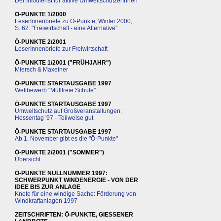
Der Infodienst für aktive UmweltschützerInnen
Ö-PUNKTE 1/2000
LeserInnenbriefe zu Ö-Punkte, Winter 2000,
S. 62: "Freiwirtschaft - eine Alternative"
Ö-PUNKTE 2/2001
LeserInnenbriefe zur Freiwirtschaft
Ö-PUNKTE 1/2001 ("FRÜHJAHR")
Miersch & Maxeiner
Ö-PUNKTE STARTAUSGABE 1997
Wettbewerb "Müllfreie Schule"
Ö-PUNKTE STARTAUSGABE 1997
Umweltschutz auf Großveranstaltungen:
Hessentag '97 - Teilweise gut
Ö-PUNKTE STARTAUSGABE 1997
Ab 1. November gibt es die "Ö-Punkte"
Ö-PUNKTE 2/2001 ("SOMMER")
Übersicht
Ö-PUNKTE NULLNUMMER 1997:
SCHWERPUNKT WINDENERGIE - VON DER
IDEE BIS ZUR ANLAGE
Knete für eine windige Sache: Förderung von
Windkraftanlagen 1997
ZEITSCHRIFTEN: Ö-PUNKTE, GIESSENER