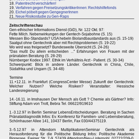
18.
Patentrecht verschärfen!
19.
Verfahren gegen FreisetzungskritikerInnen: Rechtshilfefonds
20.
Eichel pöbelt gegen GengegnerInnen
21.
Neue Risikostudie zu Gen-Raps
Zeitschriftenschau
Gen-ethischer Informations Dienst (GiD), Nr. 122 Okt. 97:
Fette Milch. Nebenwirkungen der Gentech-Sojabohne (S. 15)
Wessen Bio-Standards? USA hebeln Biolandbaustandards aus (S. 15-19)
Saatgut ohne Gentechnik aber mit Rechtsproblemen (S. 19-22)
Wo wird was freigesetzt? Bundesweite Übersicht (S. 24-26)
"Das mußt Du allein entscheiden ..." Erfahrungen von Frauen mit der
pränatalen Beratung (S. 28-29)
Nürnberger Kodex 1997. Ethik im Verhältnis Arzt - Patient. (S. 30-34)
Schwerpunkt: Blick in andere Länder. Gentechnik in China, Chile,
Südafrika und Ungarn (S. 34-48)
Termine
11.+12.11. in Frankfurt (CongressCenter Messe) Zukunft der Gentechnik:
Welcher Nutzen? Welche Risiken? Veranstalter: Hessische
Landesregierung
14.-16.11. in Imshausen Der Mensch als Gott ? Chemie als Gärtner? Info:
Stiftung Adam von Trott, Bebra Tel. 06622/919610
1.-3.12.97 in Berlin Seminar LebensEntscheidungen. Beratung in Sachen
Pränataldiagnostik Infos: Ev. Konferenz für Familien- und Lebensberatung,
Schönhauser Allee 141, 10437 Berlin, Fax 030/44375119.
3.-5.12.97 in Attendorn MultiplikatorenSeminar Gentechnik als
Herausforderung für die Politische Bildung Infos: Politische Akademie
Biggesee, Ewiger Str. 7-9, 57439 Attendorn/Neu-Listernohl, 02722/709-0,