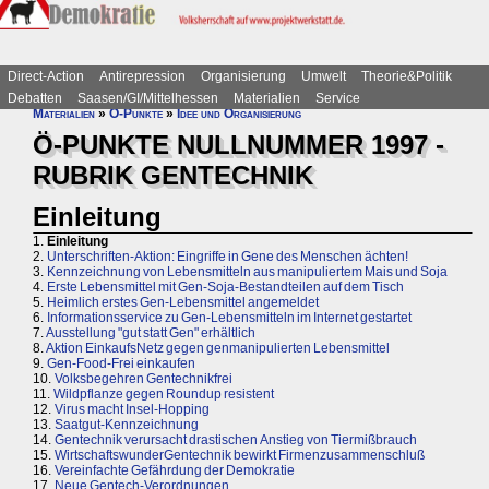
Direct-Action
Antirepression
Organisierung
Umwelt
Theorie&Politik
Debatten
Saasen/GI/Mittelhessen
Materialien
Service
Materialien
»
Ö-Punkte
»
Idee und Organisierung
Ö-PUNKTE NULLNUMMER 1997 -
RUBRIK GENTECHNIK
Einleitung
1.
Einleitung
2.
Unterschriften-Aktion: Eingriffe in Gene des Menschen ächten!
3.
Kennzeichnung von Lebensmitteln aus manipuliertem Mais und Soja
4.
Erste Lebensmittel mit Gen-Soja-Bestandteilen auf dem Tisch
5.
Heimlich erstes Gen-Lebensmittel angemeldet
6.
Informationsservice zu Gen-Lebensmitteln im Internet gestartet
7.
Ausstellung "gut statt Gen" erhältlich
8.
Aktion EinkaufsNetz gegen genmanipulierten Lebensmittel
9.
Gen-Food-Frei einkaufen
10.
Volksbegehren Gentechnikfrei
11.
Wildpflanze gegen Roundup resistent
12.
Virus macht Insel-Hopping
13.
Saatgut-Kennzeichnung
14.
Gentechnik verursacht drastischen Anstieg von Tiermißbrauch
15.
WirtschaftswunderGentechnik bewirkt Firmenzusammenschluß
16.
Vereinfachte Gefährdung der Demokratie
17.
Neue Gentech-Verordnungen