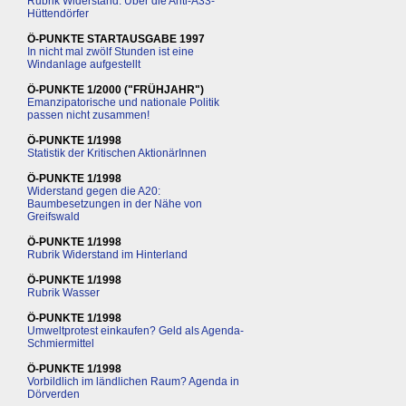
Rubrik Widerstand: Über die Anti-A33-
Hüttendörfer
Ö-PUNKTE STARTAUSGABE 1997
In nicht mal zwölf Stunden ist eine
Windanlage aufgestellt
Ö-PUNKTE 1/2000 ("FRÜHJAHR")
Emanzipatorische und nationale Politik
passen nicht zusammen!
Ö-PUNKTE 1/1998
Statistik der Kritischen AktionärInnen
Ö-PUNKTE 1/1998
Widerstand gegen die A20:
Baumbesetzungen in der Nähe von
Greifswald
Ö-PUNKTE 1/1998
Rubrik Widerstand im Hinterland
Ö-PUNKTE 1/1998
Rubrik Wasser
Ö-PUNKTE 1/1998
Umweltprotest einkaufen? Geld als Agenda-
Schmiermittel
Ö-PUNKTE 1/1998
Vorbildlich im ländlichen Raum? Agenda in
Dörverden