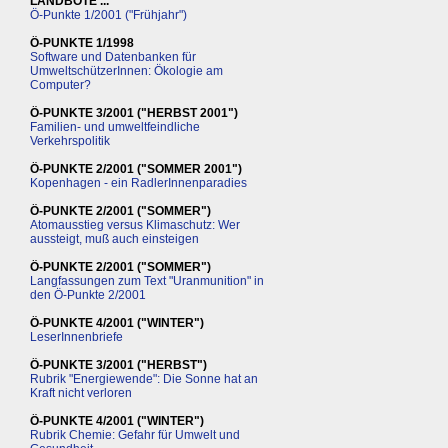
LANDBOTE ...
Ö-Punkte 1/2001 ("Frühjahr")
Ö-PUNKTE 1/1998
Software und Datenbanken für
UmweltschützerInnen: Ökologie am
Computer?
Ö-PUNKTE 3/2001 ("HERBST 2001")
Familien- und umweltfeindliche
Verkehrspolitik
Ö-PUNKTE 2/2001 ("SOMMER 2001")
Kopenhagen - ein RadlerInnenparadies
Ö-PUNKTE 2/2001 ("SOMMER")
Atomausstieg versus Klimaschutz: Wer
aussteigt, muß auch einsteigen
Ö-PUNKTE 2/2001 ("SOMMER")
Langfassungen zum Text "Uranmunition" in
den Ö-Punkte 2/2001
Ö-PUNKTE 4/2001 ("WINTER")
LeserInnenbriefe
Ö-PUNKTE 3/2001 ("HERBST")
Rubrik "Energiewende": Die Sonne hat an
Kraft nicht verloren
Ö-PUNKTE 4/2001 ("WINTER")
Rubrik Chemie: Gefahr für Umwelt und